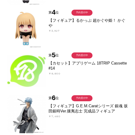
4
第
位
予約受付中
【フィギュア】るかっぷ 超かぐや姫！ かぐ
や
￥3,927
5
第
位
予約受付中
【カセット】アプリゲーム 18TRIP Cassette
#14
￥8,800
6
第
位
予約受付中
【フィギュア】G.E.M.Caratシリーズ 銀魂 坂
田銀時Ver.攘夷志士 完成品フィギュア
￥7,480