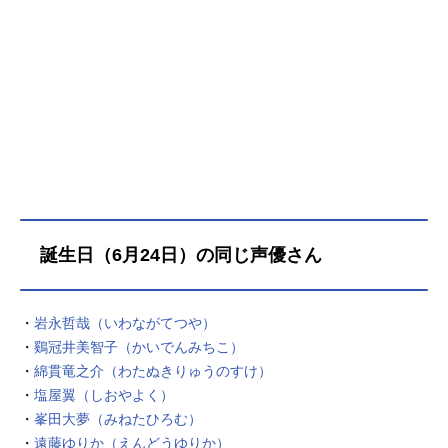
☆戯☆王デュエルモンスターズ放送
形態TVアニメシリーズ遊☆戯☆王ス
ケジュール2000年4月18日（火）～2
004年9月29日（水）テレビ東京ほか
話数全224話キャスト武藤遊戯：風間
俊介真崎杏子：齊藤真紀城之内克
也：高橋広樹本田ヒロト：近藤孝行
→菊池英博獏良了／バクラ：井上瑤
→松本梨香御伽龍児：内藤玲海馬瀬
人：津田健次郎海馬モクバ：竹内順
子マリク・イシュタール：岩永哲哉
誕生日（6月24日）の同じ声優さん
イシズ・イシュタール：島本須美武
藤双六：宮澤正スタッフ原作：高橋
和希スタジオ・ダイス／週刊少年ジ
・
岩永哲哉（いわながてつや）
ャンプ監督：杉島邦久キャラクター
・
鷄冠井美智子（かいでんみちこ）
デザイン：荒木伸吾 姫野美智モン
・
綿貫竜之介（わたぬきりゅうのすけ）
スターデザイン：加々美高浩シリー
ズ構成：武上純希脚本：武上純希
・
塩屋翼（しおやよく）
前川淳 吉田伸録音監督：三ツ矢雄
・
峯田大夢（みねたひろむ）
二音響監督：平光琢也アニメーショ
・
遠藤ゆりか（えんどうゆりか）