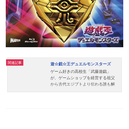
もちだたけし音楽：サーフコースタ
ーズ 岩崎琢音楽監督：児玉隆アニ
メーション制作：スタジオディーン
主題歌OP...
関連記事
遊☆戯☆王デュエルモンスターズ
ゲーム好きの高校生「武藤遊戯」
が、ゲームショップを経営する祖父
から古代エジプトより伝わる誰も解
いたことがないという「千年パズ
ル」をもらう。苦労の末に、千年パ
ズルを解いたことで目覚めた「闇の
力」。千年パズルが輝きだす時、闇
に眠るもう一人の遊戯がが現れた！
遊戯の中のもう一人の遊戯…。新た
なデュエルが今、始まる！作品名遊