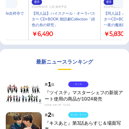
通常
通常
2020年05月 上旬 発売予定
2019年12月 下旬
Cafe吉祥寺で
【同人誌】ハイスクール・オーラバス
【同人誌】ハ
ター CD+BOOK 朗読劇Collection「緋
ターCD+BOOK 
色の糸の研究」
一夜の魔術師
￥6,490
￥5,830
最新ニュースランキング
1
第
位
グッズ
『ツイステ』マスターシェフの新規ア
ート使用の商品が10/24発売
2026-08-07 12:50
2
第
位
マンガ・ラノベ
『キスあと』第3話あらすじ＆場面写