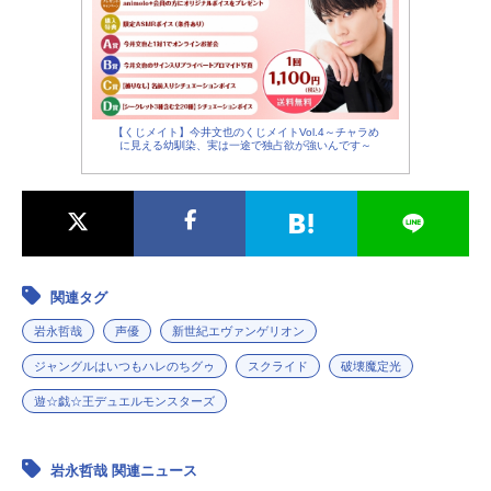
【くじメイト】今井文也のくじメイトVol.4～チャラめ
に見える幼馴染、実は一途で独占欲が強いんです～
関連タグ
岩永哲哉
声優
新世紀エヴァンゲリオン
ジャングルはいつもハレのちグゥ
スクライド
破壊魔定光
遊☆戯☆王デュエルモンスターズ
岩永哲哉 関連ニュース