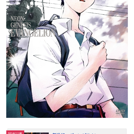
ン・ジグマール：高田裕司スタッフ
監督：谷口悟朗脚本：黒田洋介キャ
ラクターデザイン：平井久司ビジュ
アルコンセプター：神宮司訓之デザ
インワークス：森木靖泰 荒牧伸
志 まさひろ山根音楽：中川幸太郎
アニメーション制作：サンライズ主
題歌OP：「Recklessfire」井出泰彰E
D：「Drasticmysoul」酒井ミキオ公
開開始年＆季節2001夏アニメ(C)サン
ライズ『スクライド』公式サイト
『スクライド』公式Twitter 「スクラ
イド」のグッズを探す動画配信情報
【PR】※本ページは動画配信サービ
スのプロモーションが含まれてい...