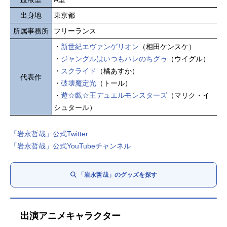
出身地
東京都
所属事務所
フリーランス
・
新世紀エヴァンゲリオン
（相田ケンスケ）
・
ジャングルはいつもハレのちグゥ
（ウイグル）
・
スクライド
（橘あすか）
代表作
・
破壊魔定光
（トール）
・
遊☆戯☆王デュエルモンスターズ
（マリク・イ
シュタール）
「岩永哲哉」公式Twitter
「岩永哲哉」公式YouTubeチャンネル
「岩永哲哉」のグッズを探す
出演アニメキャラクター