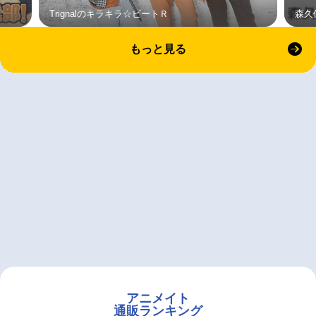
Trignalのキラキラ☆ビートＲ
森久
もっと見る
アニメイト
通販ランキング