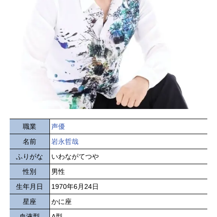
職業
声優
名前
岩永哲哉
ふりがな
いわながてつや
性別
男性
生年月日
1970年6月24日
星座
かに座
血液型
A型