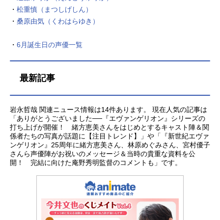
ン制作：スタジオぎゃろっぷ主題歌O
・
松重慎（まつしげしん）
P1：「voice」CLOUDOP2：「Shuffl
・
桑原由気（くわはらゆき）
e」奥井雅...
・
6月誕生日の声優一覧
最新記事
岩永哲哉 関連ニュース情報は14件あります。 現在人気の記事は
「ありがとうございました──『エヴァンゲリオン』シリーズの
打ち上げが開催！ 緒方恵美さんをはじめとするキャスト陣＆関
係者たちの写真が話題に【注目トレンド】」や「『新世紀エヴァ
ンゲリオン』25周年に緒方恵美さん、林原めぐみさん、宮村優子
さんら声優陣がお祝いのメッセージ＆当時の貴重な資料を公
開！ 完結に向けた庵野秀明監督のコメントも」です。