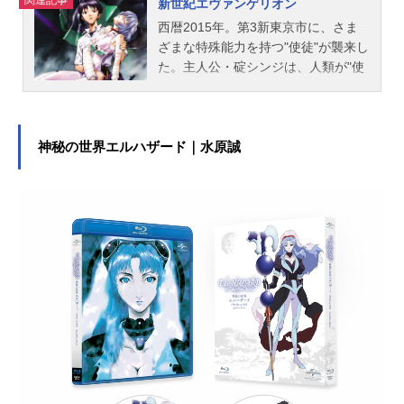
関連記事
新世紀エヴァンゲリオン
西暦2015年。第3新東京市に、さま
ざまな特殊能力を持つ"使徒"が襲来し
た。主人公・碇シンジは、人類が"使
徒"に対抗する唯一の手段である人型
決戦兵器エヴァンゲリオンの操縦者
に抜擢されてしまう。今、人類の命
運を掛けた戦いの火蓋が切って落と
神秘の世界エルハザード｜水原誠
される。果たして"使徒"の正体とは？
少年たちと人類の運命は？作品名
新世紀エヴァンゲリオン放送形態TV
アニメスケジュール1995年10月4日
（水）～1996年3月27日（水）テレ
ビ東京ほか話数全26話キャスト碇シ
ンジ：緒方恵美葛城ミサト：三石琴
乃赤木リツコ：山口由里子綾波レ
イ：林原めぐみ惣流・アスカ・ラン
グレー：宮村優子碇ゲンドウ：立木
文彦冬月コウゾウ：清川元夢日向マ
コト：結城比呂伊吹マヤ：長沢美樹