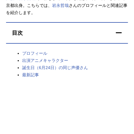
京都出身。こちらでは、
岩永哲哉
さんのプロフィールと関連記事
アニメ映画一覧
実写化映画一覧
を紹介します。
今期アニメ曜日別一覧
目次
春アニメ
夏アニメ
秋アニメ
冬アニメ
プロフィール
出演アニメキャラクター
男性声優/女性声優一覧
誕生日（6月24日）の同じ声優さん
最新記事
FOLLOW US