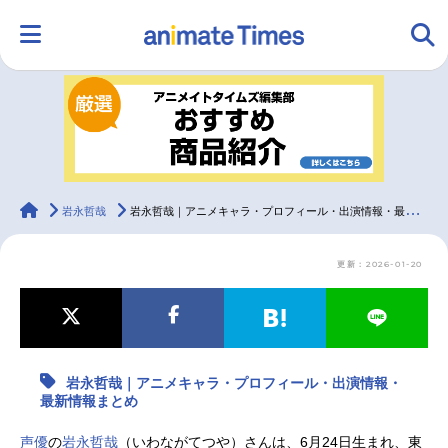
HOME
ランキング
アニメ
声優
ラジオ
みんなの声
グッズ
映画
animateTimes
岩永哲哉
岩永哲哉｜アニメキャラ・プロフィール・出演情報・最新情報まとめ
更新：2026-01-20
マンガ・ラノベ
ゲーム・アプリ
音楽
コスプレ
2.5次元
配信・Vtuber
トレンド
無料マンガ
岩永哲哉｜アニメキャラ・プロフィール・出演情報・
最新記事一覧
最新情報まとめ
アニメ記事一覧
声優記事一覧
声優
の
岩永哲哉
（いわながてつや）さんは、6月24日生まれ、東