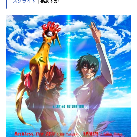
レの前に、現れた美少女グゥ。見た
スクライド
｜橘あすか
目は人間でも中身はバケモノ。出会
いがしらグゥに丸呑みにされたハレ
は、その体内に異世界が広がってい
るのを体験する。しかもそこに暮ら
す人々までいるのだ。吐き出されて
戻ったハレは、自分にだけ本性を見
せ、それ以外の人々には可愛い少女
に見えるグゥと一緒に暮らすことに
なる。グゥの魔の手から村人を守ろ
うと、人知れず気苦労を重ねるハレ
の毎日が始まった――!作品名ジャン
グルはいつもハレのちグゥ放送形態T
Vアニメジャンルコメディギャグスケ
ジュール2001年4月3日（火）～2001
年9月25日（火）テレビ東京ほか話数
全26話キャストハレ：愛河里花子グ
ゥ：渡辺菜生子ウェダ：茂呂田かお
るレベッカ：中村尚子レジィ：井上
和彦ウイグル：岩永哲哉グプタ：保
志総一朗ラヴェンナ：白鳥由里トポ