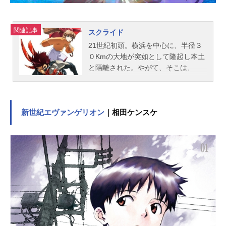
ステ：前田このみマリィ：松岡由貴
ワジ：岸尾大輔誠一：石田彰とも
よ：氷上恭子長老：玄田哲章スタッ
関連記事
スクライド
フ原作：「ジャングルはいつもハレ
21世紀初頭。横浜を中心に、半径３
のちグゥ」金田一蓮十郎著(スクウ...
０Kmの大地が突如として隆起し本土
と隔離された。やがて、そこは、
「ロストグラウンド」と呼ばれるよ
うになり、日本という国家にありな
がら、特殊な発展を遂げることにな
る。そして、そこでは、生まれなが
新世紀エヴァンゲリオン
｜相田ケンスケ
らにして「アルター」と呼ばれる特
殊能力を持つ者たちが現れるように
なった…。作品名スクライド放送形
態TVアニメスケジュール2001年7月4
日（水）～2001年12月26日（水）テ
レビ東京ほか話数全26話キャストカ
ズマ：保志総一朗劉鳳：緑川光由詑
かなみ：田村ゆかりシェリス・アジ
ャーニ：倉田雅世君島邦彦：山崎た
くみ桐生水守：永島由子マーティ