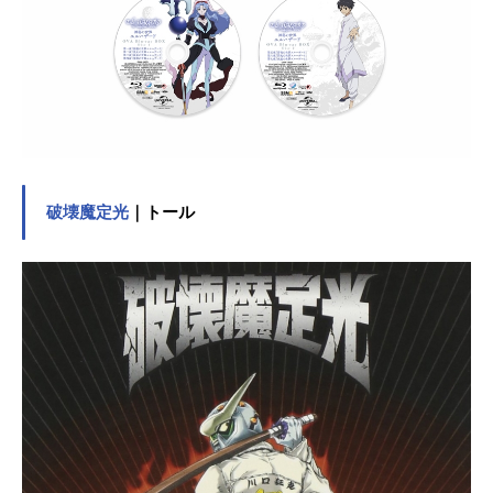
青葉シゲル：子安武人加持リョウ
ジ：山寺宏一キール・ローレンツ：
麦人鈴原トウジ：関智一相田ケンス
ケ：岩永哲哉洞木ヒカリ：岩男潤子
渚カヲル：石田彰赤木ナオコ：土井
美加スタッフ総監督：庵野秀明副監
督：摩砂雪 鶴巻和哉企画：GAINAX
ProjectEva.脚本：庵野秀明 薩川
昭夫 榎戸洋司絵コンテ：摩砂雪
破壊魔定光
｜トール
樋口真嗣 鶴巻和哉キャラクターデ
ザイン：貞本義行メカニックデザイ
ン：山下いくと 庵野秀明作画監...