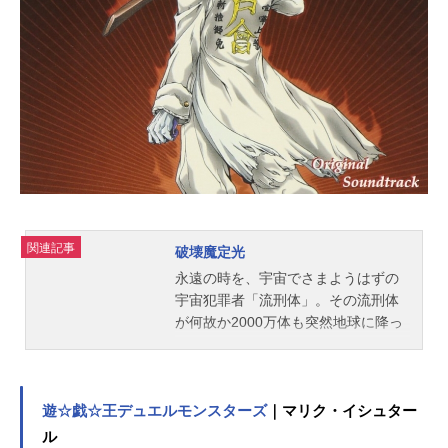
関連記事
破壊魔定光
永遠の時を、宇宙でさまようはずの
宇宙犯罪者「流刑体」。その流刑体
が何故か2000万体も突然地球に降っ
てきた。不良少年・椿定光は、流刑
体を回収するために地球を訪れたデ
ーター生命「随行体」と遭遇。定光
の勘違いのため随行体はボディ部分
遊☆戯☆王デュエルモンスターズ
｜マリク・イシュター
を破壊され機動不能に。義理を感じ
ル