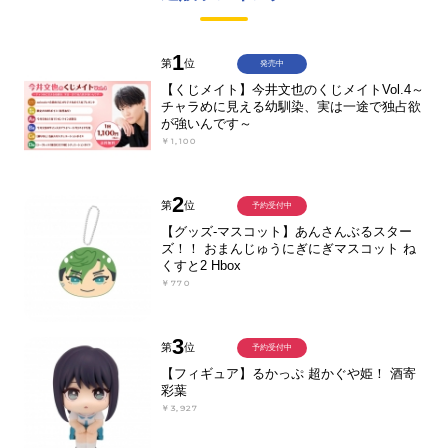
1
第
位
発売中
【くじメイト】今井文也のくじメイトVol.4～
チャラめに見える幼馴染、実は一途で独占欲
が強いんです～
￥1,100
2
第
位
予約受付中
【グッズ-マスコット】あんさんぶるスター
ズ！！ おまんじゅうにぎにぎマスコット ね
くすと2 Hbox
￥770
3
第
位
予約受付中
【フィギュア】るかっぷ 超かぐや姫！ 酒寄
彩葉
￥3,927