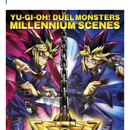
た定光は随行体の頭部（通称・ポン
コツ）をかぶり、次々と降り立つ流
刑体の回収に立ち会うことになるの
だが……作品名破壊魔定光放送形態T
Vアニメスケジュール2001年1月17日
（水）〜2001年3月21日（水）WOW
OWにて話数全10話キャスト椿定
光：上田祐司（うえだゆうじ）神代
やよい：田中理恵ポンコツ：山路和
弘椿明信：小杉十郎太五味丸刑事：
松山鷹志トール：岩永哲哉ノリヤ
ス：家富ヨウジ九重千恵子：梶原真
弓高杉光子：野川さくらクロン：山
崎樹範ヒサジン：森訓久バンチョ
ー：金子はりいミチオ：斉藤信行ス
タッフ原作：中平正彦監督・絵コン
テ：大畑晃一シリーズ構成・脚本：
赤星政尚クリーチャーデザイン：篠
原保キャラクターデザイン：菊池晃
演出：則座誠作画監督：城前龍治美
術：石垣プロダクション色彩設計：