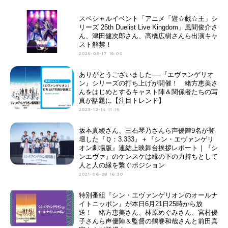
スペシャルイベント「アニメ「遊☆戯☆王」シ
リーズ 25th Duelist Live Kingdom」風間俊介さ
ん、津田健次郎さん、高橋広樹さんら出演キャ
スト解禁！
2025-03-17 15:00
ありがとうございました──『エヴァンゲリオ
ン』シリーズの打ち上げが開催！ 緒方恵美さ
んをはじめとするキャスト陣＆関係者たちの写
真が話題に【注目トレンド】
2023-12-14 11:15
坂本真綾さん、三石琴乃さんら声優陣9名が登
壇した『Ｑ：3.333』＋『シン・エヴァンゲリ
オン劇場版』連結上映舞台挨拶レポート｜『シ
ンエヴァ』のケンスケは縁の下の力持ちとして
人と人の縁を繋ぐポジション
2021-06-28 16:30
特別番組『シン・エヴァンゲリオンのオールナ
イトニッポン』が本日6月21日25時から放
送！ 緒方恵美さん、林原めぐみさん、宮村優
子さんら声優陣＆監督の鶴巻和哉さんと前田真