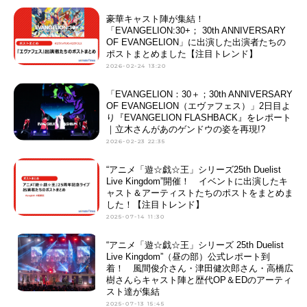
豪華キャスト陣が集結！
「EVANGELION:30+； 30th ANNIVERSARY
OF EVANGELION」に出演した出演者たちの
ポストまとめました【注目トレンド】
2026-02-24 13:20
「EVANGELION：30＋；30th ANNIVERSARY
OF EVANGELION（エヴァフェス）」2日目よ
り『EVANGELION FLASHBACK』をレポート
｜立木さんがあのゲンドウの姿を再現!?
2026-02-23 22:35
“アニメ「遊☆戯☆王」シリーズ25th Duelist
Live Kingdom”開催！ イベントに出演したキ
ャスト＆アーティストたちのポストをまとめま
した！【注目トレンド】
2025-07-14 11:30
“アニメ「遊☆戯☆王」シリーズ 25th Duelist
Live Kingdom”（昼の部）公式レポート到
着！ 風間俊介さん・津田健次郎さん・高橋広
樹さんらキャスト陣と歴代OP＆EDのアーティ
スト達が集結
2025-07-13 15:45