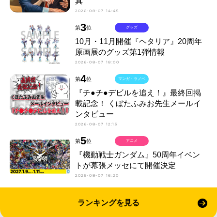
真
2026-08-07 14:45
3
第
位
グッズ
10月・11月開催『ヘタリア』20周年
原画展のグッズ第1弾情報
2026-08-07 18:00
4
第
位
マンガ・ラノベ
『チ●チ●デビルを追え！』最終回掲
載記念！ くぼたふみお先生メールイ
ンタビュー
2026-08-07 12:15
5
第
位
アニメ
『機動戦士ガンダム』50周年イベン
トが幕張メッセにて開催決定
2026-08-07 16:20
ランキングを見る