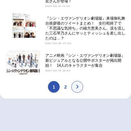
宏さんが登場！
2021-06-21 15:00
『シン・エヴァンゲリオン劇場版』来場御礼舞
台挨拶後のツイートまとめ！ 全行程終了で
「不思議な気持ち」の緒方恵美さん、涙を流し
た三石琴乃さんにサッとティッシュを差し出し
たのは…？
2021-03-29 07:00
アニメ映画『シン・エヴァンゲリオン劇場版』
新ビジュアルとなる公開中ポスターが掲出開
始！ 14人のキャラクターが集合
2021-03-19 23:00
1
2