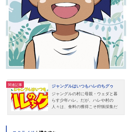
関連記事
ジャングルはいつもハレのちグゥ
ジャングルの村に母親・ウェダと暮
らす少年ハレ。だが、ハレや村の
人々は、食料の獲得こそ狩猟採集だ
が、価値観は都会人と変わらず、丸
太小屋の中には、テレビもゲーム機
もある暮らしをしていた。そんなハ