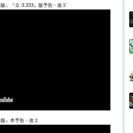
』『Ｑ :3.333』版予告・改２
場版』本予告・改２