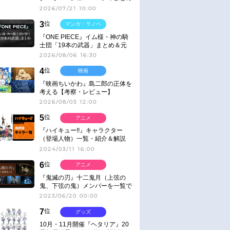
2026/07/21 10:00
3
位
マンガ・ラノベ
『ONE PIECE』イム様・神の騎
士団「19本の武器」まとめ＆元
ネタ
2026/08/06 16:30
4
位
映画
『映画ちいかわ』島二郎の正体を
考える【考察・レビュー】
2026/08/03 12:00
5
位
アニメ
『ハイキュー!!』キャラクター
（登場人物）一覧・紹介＆解説
2024/03/11 16:00
6
位
アニメ
『鬼滅の刃』十二鬼月（上弦の
鬼、下弦の鬼）メンバーを一覧で
紹介＆解説（登場鬼の情報まと
2023/06/20 00:00
め）
7
位
グッズ
10月・11月開催『ヘタリア』20