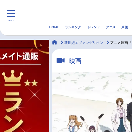
menu
HOME
ランキング
トレンド
アニメ
声優
HOME
ランキング
アニ
animateTimes
新世紀エヴァンゲリオン
アニメ映画『
マンガ・ラノベ
ゲーム・アプリ
音楽
映画
最新記事一覧
アニメ記事一覧
声優記事一覧