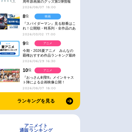
周年原画展のグッズ第1弾情報
2026/08/07 18:00
8
位
映画
『スパイダーマン』見る順番はこ
れ！公開順・時系列・全作品のあ
らすじをまとめました
2026/03/02 17:00
9
位
アニメ
今期・2026夏アニメ みんなの
覇権おすすめ作品ランキング最終
結果発表！
2026/06/29 16:30
10
位
アニメ
『おっさん剣聖II』メインキャス
ト陣による企画映像公開！
2026/08/07 18:00
ランキングを見る
アニメイト
通販ランキング