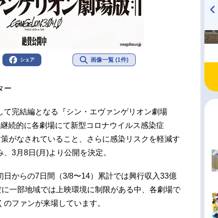
TVアニメ『戦隊大失格』
ハイキュー!! 烏野高校放送部!
radio 大直会 2nd season
画像一覧 (1件)
シェア
ター
して完結編となる『シン・エヴァンゲリオン劇場
、継続的に各劇場にて新型コロナウイルス感染症
感染対策がなされていること、さらに感染リスクを軽減す
、3月8日(月)より公開を決定。
日からの7日間（3/8〜14）累計では興行収入33億
だに一部地域では上映環境に制限がある中、各劇場で
くのファンが来場しています。