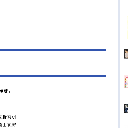
場版』
庵野秀明
前田真宏