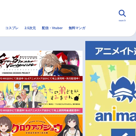
search
コスプレ
2.5次元
配信・Vtuber
無料マンガ
んなの声
グッズ
映画
・Vtuber
トレンド
無料マンガ
秋アニメ
冬アニメ