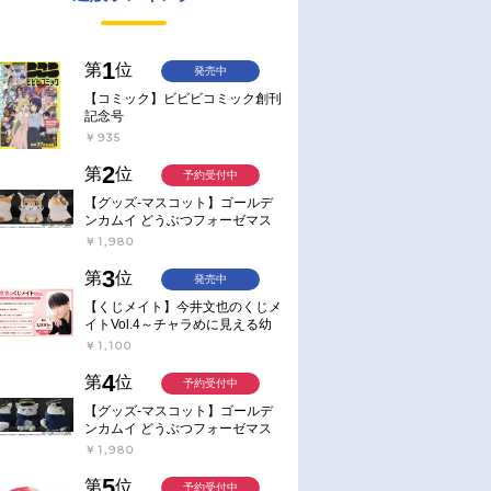
1
第
位
発売中
【コミック】ビビビコミック創刊
記念号
￥935
2
第
位
予約受付中
【グッズ-マスコット】ゴールデ
ンカムイ どうぶつフォーゼマス
コット 4.尾形百之助【再販】
￥1,980
3
第
位
発売中
【くじメイト】今井文也のくじメ
イトVol.4～チャラめに見える幼
馴染、実は一途で独占欲が強いん
￥1,100
です～
4
第
位
予約受付中
【グッズ-マスコット】ゴールデ
ンカムイ どうぶつフォーゼマス
コット 5.月島軍曹【再販】
￥1,980
5
第
位
予約受付中