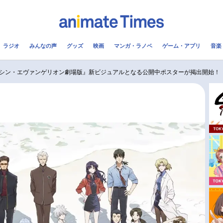
ラジオ
みんなの声
グッズ
映画
マンガ・ラノベ
ゲーム・アプリ
音楽
メ
声優
ラジオ
み
シン・エヴァンゲリオン劇場版』新ビジュアルとなる公開中ポスターが掲出開始！
コスプレ
2.5次元
配信
アニメ映画一覧
今期アニメ曜日別一覧
実写化映画一覧
春アニメ
男性声優/女性声優一覧
夏アニメ
FOLLOW US