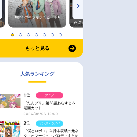
Trignalのキラキラ☆ビートＲ
森久保祥太郎×浪川大輔 つま
みは塩だけ
もっと見る
人気ランキング
1
位
アニメ
『たんプリ』第28話あらすじ＆
場面カット
2026/08/08 12:00
2
位
マンガ・ラノベ
『僕とロボコ』単行本表紙の元ネ
タ・オマージュ・パロディまとめ