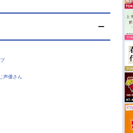
プ
同じ声優さん