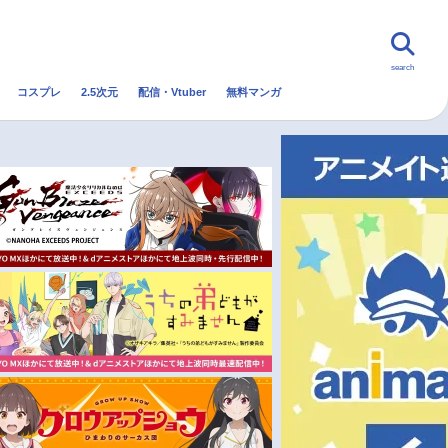
search
コスプレ
2.5次元
配信・Vtuber
無料マンガ
んなの声
グッズ
映画
・Vtuber
トレンド
無料マンガ
秋アニメ
冬アニメ