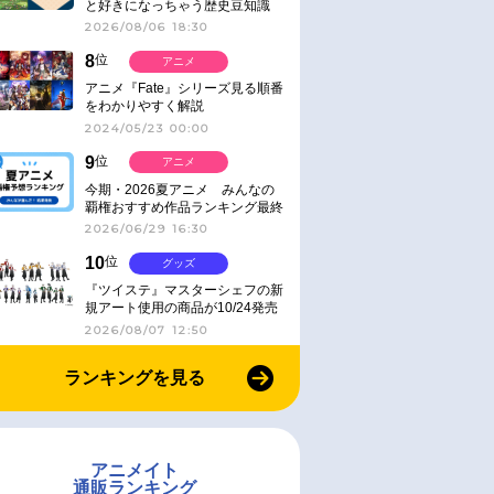
と好きになっちゃう歴史豆知識
2026/08/06 18:30
8
位
アニメ
アニメ『Fate』シリーズ見る順番
をわかりやすく解説
2024/05/23 00:00
9
位
アニメ
今期・2026夏アニメ みんなの
覇権おすすめ作品ランキング最終
結果発表！
2026/06/29 16:30
10
位
グッズ
『ツイステ』マスターシェフの新
規アート使用の商品が10/24発売
2026/08/07 12:50
ランキングを見る
アニメイト
通販ランキング