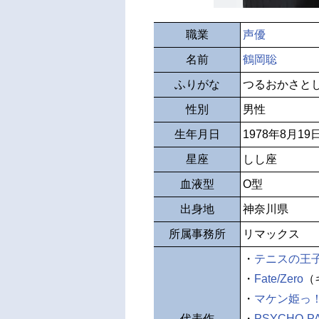
職業
声優
名前
鶴岡聡
ふりがな
つるおかさと
性別
男性
生年月日
1978年8月19
星座
しし座
血液型
O型
出身地
神奈川県
所属事務所
リマックス
・
テニスの王
・
Fate/Zero
（
・
マケン姫っ
代表作
・
PSYCHO-