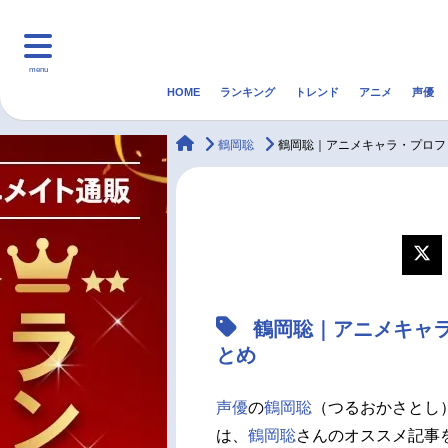
menu
HOME
ランキング
トレンド
アニメ
声優
HOME
ランキング
アニ
animateTimes
鶴岡聡
鶴岡聡｜アニメキャラ・プロフ
マンガ・ラノベ
ゲーム・アプリ
音楽
最新記事一覧
アニメ記事一覧
鶴岡聡｜アニメキャ
声優記事一覧
とめ
声優
の
鶴岡聡
（つるおかさとし
は、
鶴岡聡
さんのオススメ記事