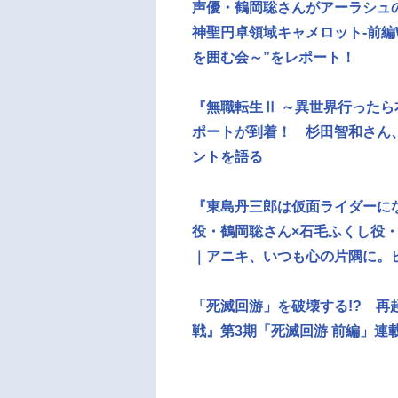
声優・鶴岡聡さんがアーラシュの宝具詠
神聖円卓領域キャメロット-前編Wa
を囲む会～”をレポート！
『無職転生Ⅱ ～異世界行った
ポートが到着！ 杉田智和さん
ントを語る
『東島丹三郎は仮面ライダーに
役・鶴岡聡さん×石毛ふくし役・
｜アニキ、いつも心の片隅に。
「死滅回游」を破壊する!? 再
戦』第3期「死滅回游 前編」連