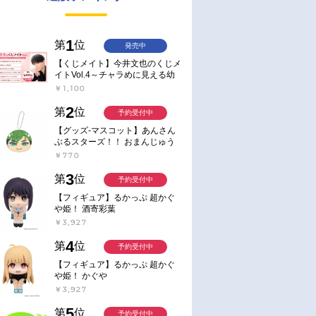
1
第
位
発売中
【くじメイト】今井文也のくじメ
イトVol.4～チャラめに見える幼
馴染、実は一途で独占欲が強いん
￥1,100
です～
2
第
位
予約受付中
【グッズ-マスコット】あんさん
ぶるスターズ！！ おまんじゅう
にぎにぎマスコット ねくすと2
￥770
Hbox
3
第
位
予約受付中
【フィギュア】るかっぷ 超かぐ
や姫！ 酒寄彩葉
￥3,927
4
第
位
予約受付中
【フィギュア】るかっぷ 超かぐ
や姫！ かぐや
￥3,927
5
第
位
予約受付中