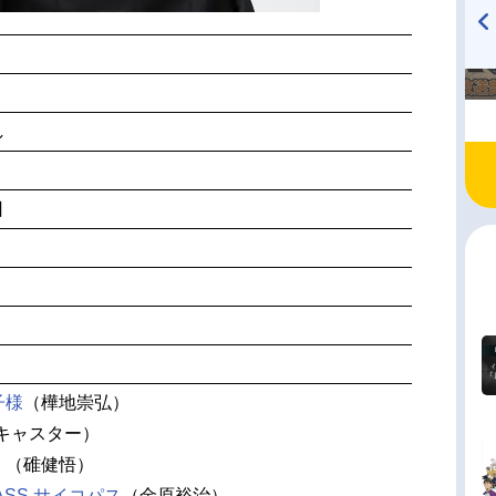
TVアニメ『戦隊大失格』
ハイキュー!! 烏野高校放送部!
radio 大直会 2nd season
し
日
子様
（樺地崇弘）
キャスター）
！
（碓健悟）
PASS サイコパス
（金原裕治）