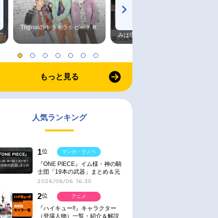
Trignalのキラキラ☆ビートＲ
森久保祥太郎×浪川大輔 つま
みは塩だけ
もっと見る
人気ランキング
1
位
マンガ・ラノベ
『ONE PIECE』イム様・神の騎
士団「19本の武器」まとめ＆元
ネタ
2026/08/06 16:30
2
位
アニメ
『ハイキュー!!』キャラクター
（登場人物）一覧・紹介＆解説