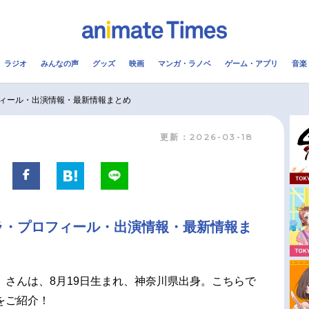
ラジオ
みんなの声
グッズ
映画
マンガ・ラノベ
ゲーム・アプリ
音楽
メ
声優
ラジオ
み
ィール・出演情報・最新情報まとめ
更新：2026-03-18
コスプレ
2.5次元
配信
アニメ映画一覧
今期アニメ曜日別一覧
実写化映画一覧
春アニメ
ラ・プロフィール・出演情報・最新情報ま
男性声優/女性声優一覧
夏アニメ
FOLLOW US
）さんは、8月19日生まれ、神奈川県出身。こちらで
をご紹介！