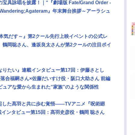
唱を披露！｜“『劇場版 Fate/Grand Order -
ndering;Agateram』年末舞台挨拶～アーラシュ
ら本気だす～』第2クール先行上映イベントの公式レ
、鶴岡聡さん、逢坂良太さんが第2クールの注目ポイ
なりたい』連載インタビュー第17回：伊藤さとし
落合福嗣さん×佐藤だいすけ役・阪口大助さん 前編
ピュアな愛から生まれた“家族”のような関係性
起した髙羽と共に歩む覚悟――TVアニメ『呪術廻
載インタビュー第15回：髙羽史彦役・鶴岡 聡さん