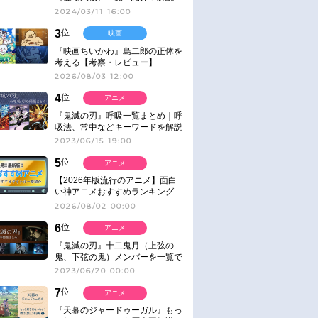
2024/03/11 16:00
3
位
映画
『映画ちいかわ』島二郎の正体を
考える【考察・レビュー】
2026/08/03 12:00
4
位
アニメ
『鬼滅の刃』呼吸一覧まとめ｜呼
吸法、常中などキーワードを解説
2023/06/15 19:00
5
位
アニメ
【2026年版流行のアニメ】面白
い神アニメおすすめランキング
【名作・話題作】｜ジャンル別人
2026/08/02 00:00
気作品をピックアップ
6
位
アニメ
『鬼滅の刃』十二鬼月（上弦の
鬼、下弦の鬼）メンバーを一覧で
紹介＆解説（登場鬼の情報まと
2023/06/20 00:00
め）
7
位
アニメ
『天幕のジャードゥーガル』もっ