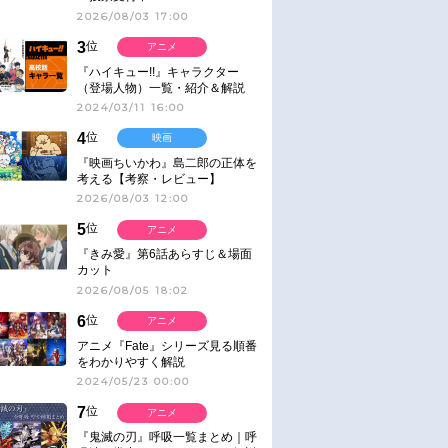
2026/08/03 17:00
3
位
アニメ
『ハイキュー!!』キャラクター
（登場人物）一覧・紹介＆解説
2024/03/11 16:00
4
位
映画
『映画ちいかわ』島二郎の正体を
考える【考察・レビュー】
2026/08/03 12:00
5
位
アニメ
『きみ愛』第6話あらすじ＆場面
カット
2026/08/05 18:02
6
位
アニメ
アニメ『Fate』シリーズ見る順番
をわかりやすく解説
2024/05/23 00:00
7
位
アニメ
『鬼滅の刃』呼吸一覧まとめ｜呼