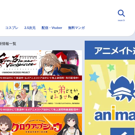
search
コスプレ
2.5次元
配信・Vtuber
無料マンガ
んなの声
グッズ
映画
新情報一覧
・Vtuber
トレンド
無料マンガ
秋アニメ
冬アニメ