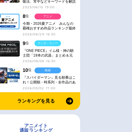
吸法、常中などキーワードを解説
2023/06/15 19:00
8
位
アニメ
今期・2026夏アニメ みんなの
覇権おすすめ作品ランキング最終
結果発表！
2026/06/29 16:30
9
位
マンガ・ラノベ
『ONE PIECE』イム様・神の騎
士団「19本の武器」まとめ＆元
ネタ
2026/08/06 16:30
10
位
映画
『スパイダーマン』見る順番はこ
れ！公開順・時系列・全作品のあ
らすじをまとめました
2026/03/02 17:00
ランキングを見る
アニメイト
通販ランキング