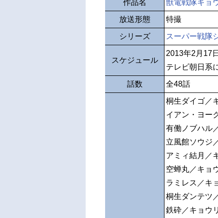
作品名
獣電戦隊キョ
放送形態
特撮
シリーズ
スーパー戦隊
2013年2月1
スケジュール
テレビ朝日系
話数
全48話
桐生ダイゴ／
イアン・ヨー
有働ノブハル
立風館ソウジ
アミィ結月／
空蝉丸／キョ
ラミレス／キ
桐生ダンテツ
鉄砕／キョウ