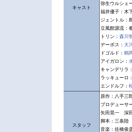
弥生ウルシェ
キャスト
福井優子：木
ジェントル：
立風館源流：
トリン：
森川
デーボス：
大
ドゴルド：
鶴
アイガロン：
キャンデリラ
ラッキューロ
エンドルフ：
原作：八手三
プロデューサ
矢田晃一 深
脚本：三条陸
スタッフ
音楽：佐橋俊