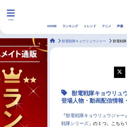
menu
HOME
ランキング
トレンド
アニメ
声優
HOME
ランキング
アニ
animateTimes
獣電戦隊キョウリュウジャー
獣電戦隊
マンガ・ラノベ
ゲーム・アプリ
音楽
最新記事一覧
アニメ記事一覧
獣電戦隊キョウリュ
声優記事一覧
登場人物・動画配信情報
『
獣電戦隊キョウリュウジャー
戦隊シリーズ
」の１つ。こちら