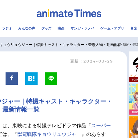
ラジオ
みんなの声
グッズ
映画
マンガ・ラノベ
ゲーム・アプリ
音楽
メ
声優
ラジオ
み
キョウリュウジャー｜特撮キャスト・キャラクター・登場人物・動画配信情報・最
更新：2024-08-29
コスプレ
2.5次元
配信
アニメ映画一覧
今期アニメ曜日別一覧
実写化映画一覧
春アニメ
ウジャー｜特撮キャスト・キャラクター・
男性声優/女性声優一覧
夏アニメ
・最新情報一覧
FOLLOW US
』は、東映による特撮テレビドラマ作品「
スーパー
では、『
獣電戦隊キョウリュウジャー
』のあらす