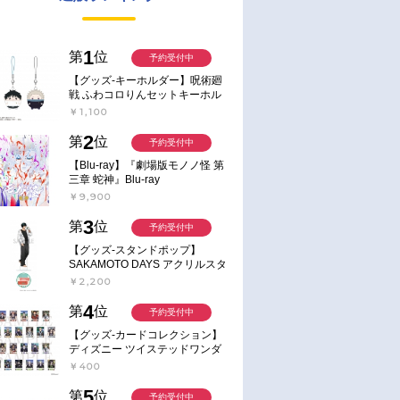
1
第
位
予約受付中
【グッズ-キーホルダー】呪術廻
戦 ふわコロりんセットキーホル
ダー【アニメイト特典付】
￥1,100
2
第
位
予約受付中
【Blu-ray】『劇場版モノノ怪 第
三章 蛇神』Blu-ray
￥9,900
3
第
位
予約受付中
【グッズ-スタンドポップ】
SAKAMOTO DAYS アクリルスタ
ンド～Sunny Afternoon～ 4.南雲
￥2,200
4
第
位
予約受付中
【グッズ-カードコレクション】
ディズニー ツイステッドワンダ
ーランド ランダムカードコレク
￥400
ション クラブ・ウェアver.
5
第
位
予約受付中