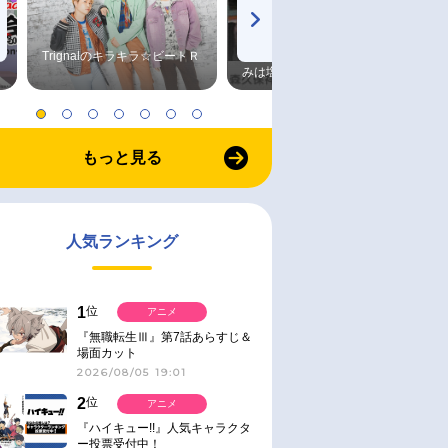
Trignalのキラキラ☆ビートＲ
森久保祥太郎×浪川大輔 つま
みは塩だけ
もっと見る
人気ランキング
1
位
アニメ
『無職転生Ⅲ』第7話あらすじ＆
場面カット
2026/08/05 19:01
2
位
アニメ
『ハイキュー!!』人気キャラクタ
ー投票受付中！