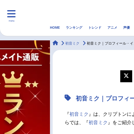
menu
HOME
ランキング
トレンド
アニメ
声優
HOME
ランキング
アニ
animateTimes
初音ミク
初音ミク｜プロフィール・イ
マンガ・ラノベ
ゲーム・アプリ
音楽
最新記事一覧
アニメ記事一覧
初音ミク｜プロフィ
声優記事一覧
『
初音ミク
』は、クリプトンによ
らでは、『
初音ミク
』をご紹介