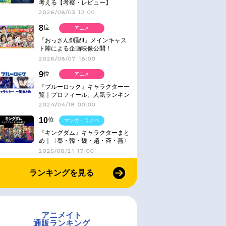
考える【考察・レビュー】
2026/08/03 12:00
8
位
アニメ
『おっさん剣聖II』メインキャス
ト陣による企画映像公開！
2026/08/07 18:00
9
位
アニメ
『ブルーロック』キャラクター一
覧｜プロフィール、人気ランキン
グ、キャラソン、診断など気にな
2024/04/18 00:00
る情報まとめ
10
位
マンガ・ラノベ
『キングダム』キャラクターまと
め｜〈秦・韓・魏・趙・斉・燕〉
2025/08/21 17:00
ランキングを見る
アニメイト
通販ランキング