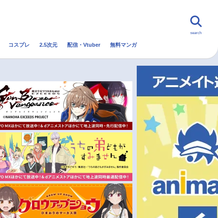
search
コスプレ
2.5次元
配信・Vtuber
無料マンガ
んなの声
グッズ
映画
・Vtuber
トレンド
無料マンガ
秋アニメ
冬アニメ