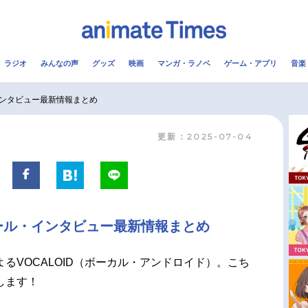
ラジオ
みんなの声
グッズ
映画
マンガ・ラノベ
ゲーム・アプリ
音楽
メ
声優
ラジオ
み
ンタビュー最新情報まとめ
更新：2025-07-04
コスプレ
2.5次元
配信
アニメ映画一覧
今期アニメ曜日別一覧
実写化映画一覧
春アニメ
ール・インタビュー最新情報まとめ
男性声優/女性声優一覧
夏アニメ
FOLLOW US
るVOCALOID（ボーカル・アンドロイド）。こち
します！