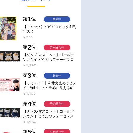
1
第
位
発売中
【コミック】ビビビコミック創刊
記念号
￥935
2
第
位
予約受付中
【グッズ-マスコット】ゴールデ
ンカムイ どうぶつフォーゼマス
コット 4.尾形百之助【再販】
￥1,980
3
第
位
発売中
【くじメイト】今井文也のくじメ
イトVol.4～チャラめに見える幼
馴染、実は一途で独占欲が強いん
￥1,100
です～
4
第
位
予約受付中
【グッズ-マスコット】ゴールデ
ンカムイ どうぶつフォーゼマス
コット 5.月島軍曹【再販】
￥1,980
5
第
位
予約受付中