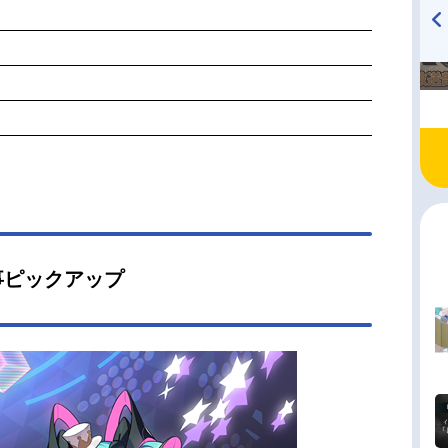
TVアニメ『戦隊大失格』
ハイキュー!! 烏野高校放送部!
radio 大直会 2nd season
事ピックアップ