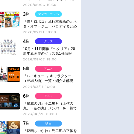
ネタ
2026/08/06 16:30
3
位
マンガ・ラノベ
『僕とロボコ』単行本表紙の元ネ
タ・オマージュ・パロディまとめ
2026/07/21 10:00
4
位
グッズ
10月・11月開催『ヘタリア』20
周年原画展のグッズ第1弾情報
2026/08/07 18:00
5
位
アニメ
『ハイキュー!!』キャラクター
（登場人物）一覧・紹介＆解説
2024/03/11 16:00
6
位
アニメ
『鬼滅の刃』十二鬼月（上弦の
鬼、下弦の鬼）メンバーを一覧で
紹介＆解説（登場鬼の情報まと
2023/06/20 00:00
め）
7
位
映画
『映画ちいかわ』島二郎の正体を