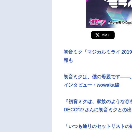
ポスト
初音ミク「マジカルミライ 2019
報も
初音ミクは、僕の母親です――。
インタビュー・wowaka編
『初音ミクは、家族のような存
DECO*27さんに初音ミクと
「いつも通りのセットリストの