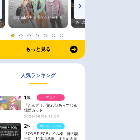
Trignalのキラキラ☆ビートＲ
森久保祥太郎×浪川大輔 つま
みは塩だけ
もっと見る
人気ランキング
1
位
アニメ
『たんプリ』第28話あらすじ＆
場面カット
2026/08/08 12:00
2
位
マンガ・ラノベ
『ONE PIECE』イム様・神の騎
士団「19本の武器」まとめ＆元