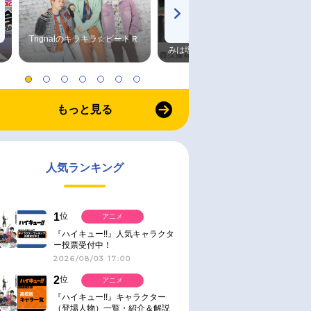
Trignalのキラキラ☆ビートＲ
森久保祥太郎×浪川大輔 つま
みは塩だけ
もっと見る
人気ランキング
1
位
アニメ
『ハイキュー!!』人気キャラクタ
ー投票受付中！
2026/08/03 17:00
2
位
アニメ
『ハイキュー!!』キャラクター
（登場人物）一覧・紹介＆解説