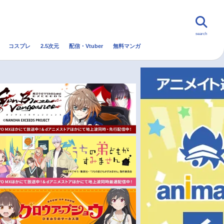
search
コスプレ
2.5次元
配信・Vtuber
無料マンガ
んなの声
グッズ
映画
・Vtuber
トレンド
無料マンガ
秋アニメ
冬アニメ