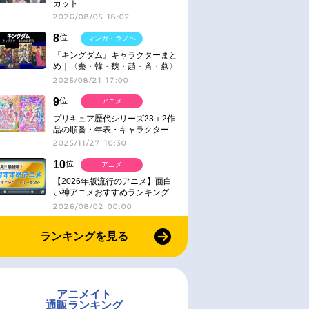
カット
2026/08/05 18:02
8
位
マンガ・ラノベ
『キングダム』キャラクターまと
め｜〈秦・韓・魏・趙・斉・燕〉
2025/08/21 17:00
9
位
アニメ
プリキュア歴代シリーズ23＋2作
品の順番・年表・キャラクター
【2025年版】
2025/11/27 10:30
10
位
アニメ
【2026年版流行のアニメ】面白
い神アニメおすすめランキング
【名作・話題作】｜ジャンル別人
2026/08/02 00:00
気作品をピックアップ
ランキングを見る
アニメイト
通販ランキング