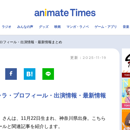
ラジオ
みんなの声
グッズ
映画
マンガ・ラノベ
ゲーム・アプリ
音楽
メ
声優
ラジオ
み
ロフィール・出演情報・最新情報まとめ
更新：2025-11-19
コスプレ
2.5次元
配信
アニメ映画一覧
今期アニメ曜日別一覧
実写化映画一覧
春アニメ
ャラ・プロフィール・出演情報・最新情報
男性声優/女性声優一覧
夏アニメ
FOLLOW US
）さんは、11月22日生まれ、神奈川県出身。こちら
ールと関連記事を紹介します。