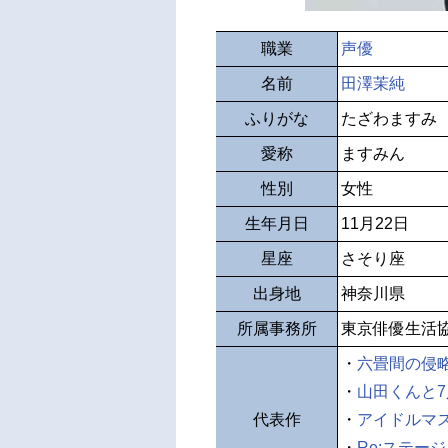
職業
声優
名前
田澤茉純
ふりがな
たざわますみ
愛称
ますみん
性別
女性
生年月日
11月22日
星座
さそり座
出身地
神奈川県
所属事務所
東京俳優生活
・
六畳間の侵略
・
山田くんと
代表作
・
アイドルマ
・
Re:ステー