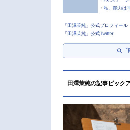
・
私、能力は
「田澤茉純」公式プロフィール
「田澤茉純」公式Twitter
「
田澤茉純の記事ピック