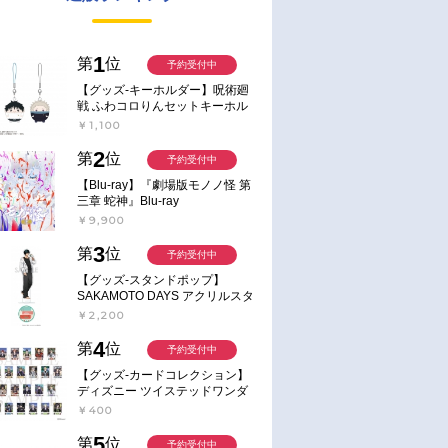
1
第
位
予約受付中
【グッズ-キーホルダー】呪術廻
戦 ふわコロりんセットキーホル
ダー【アニメイト特典付】
￥1,100
2
第
位
予約受付中
【Blu-ray】『劇場版モノノ怪 第
三章 蛇神』Blu-ray
￥9,900
3
第
位
予約受付中
【グッズ-スタンドポップ】
SAKAMOTO DAYS アクリルスタ
ンド～Sunny Afternoon～ 4.南雲
￥2,200
4
第
位
予約受付中
【グッズ-カードコレクション】
ディズニー ツイステッドワンダ
ーランド ランダムカードコレク
￥400
ション クラブ・ウェアver.
5
第
位
予約受付中