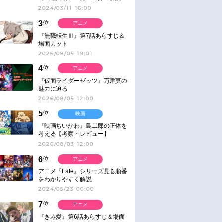
2024/03/11 16:00
3
位
アニメ
『無職転生Ⅲ』第7話あらすじ＆
場面カット
2026/08/05 19:01
4
位
アニメ
『仮面ライダーゼッツ』万津莫の
魅力に迫る
2026/08/05 12:00
5
位
映画
『映画ちいかわ』島二郎の正体を
考える【考察・レビュー】
2026/08/03 12:00
6
位
アニメ
アニメ『Fate』シリーズ見る順番
をわかりやすく解説
2024/05/23 00:00
7
位
アニメ
『きみ愛』第6話あらすじ＆場面