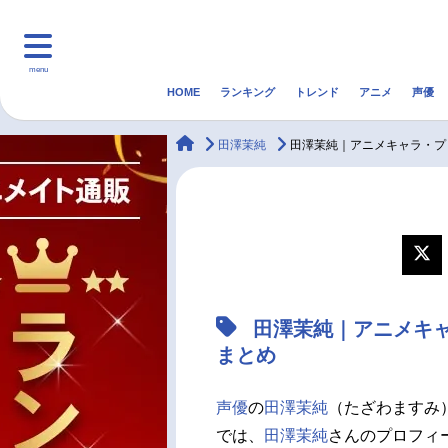
menu
HOME
ランキング
トレンド
アニメ
声優
HOME
ランキング
アニ
animateTimes
田澤茉純
田澤茉純｜アニメキャラ・プ
マンガ・ラノベ
ゲーム・アプリ
音楽
最新記事一覧
アニメ記事一覧
田澤茉純｜アニメキ
声優記事一覧
まとめ
声優
の
田澤茉純
（たざわますみ
では、
田澤茉純
さんのプロフィ