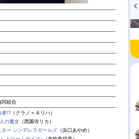
高橋美紀のおんぷの気持ち
TVアニメ『戦隊大失格』
♪ in アニメイトタイムズ
radio 大直会 2nd season
協同組合
者!?
（クラノ＝キリハ）
7人の魔女
（西園寺リカ）
スター シンデレラガールズ
（浜口あやめ）
ジ！ ドリームデイズ♪
（市杵島瑞葉）