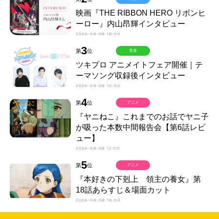
映画『THE RIBBON HERO リボンヒ
ーロー』内山昂輝インタビュー
2026-08-08 18:00
3
第
位
音楽
ツキプロ アニメイトフェア開催｜テ
ーマソング収録後インタビュー
2026-08-08 10:00
4
第
位
アニメ
『ヤニねこ』これまでのお話でヤニ子
が吸った本数中間報告会【第6話レビ
ュー】
2026-08-08 12:00
5
第
位
アニメ
『本好きの下剋上 領主の養女』第
18話あらすじ＆場面カット
2026-08-08 18:00