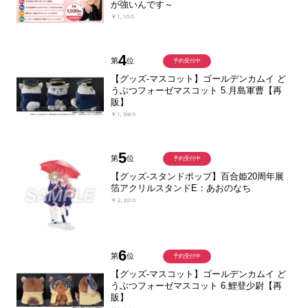
が強いんです～
￥1,100
4
第
位
予約受付中
【グッズ-マスコット】ゴールデンカムイ ど
うぶつフォーゼマスコット 5.月島軍曹【再
販】
￥1,980
5
第
位
予約受付中
【グッズ-スタンドポップ】百合姫20周年展
箔アクリルスタンドE：あおのなち
￥2,200
6
第
位
予約受付中
【グッズ-マスコット】ゴールデンカムイ ど
うぶつフォーゼマスコット 6.鯉登少尉【再
販】