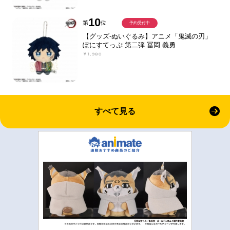
10
第
位
予約受付中
【グッズ-ぬいぐるみ】アニメ「鬼滅の刃」
ぽにすてっぷ 第二弾 冨岡 義勇
￥1,980
すべて見る