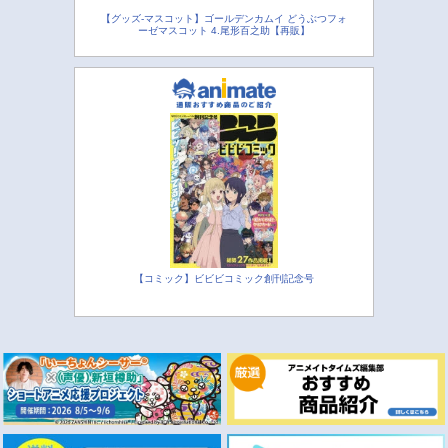
【グッズ-マスコット】ゴールデンカムイ どうぶつフォ
ーゼマスコット 4.尾形百之助【再販】
【コミック】ビビビコミック創刊記念号