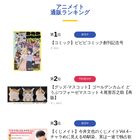
アニメイト
通販ランキング
1
第
位
発売中
【コミック】ビビビコミック創刊記念号
￥935
2
第
位
予約受付中
【グッズ-マスコット】ゴールデンカムイ ど
うぶつフォーゼマスコット 4.尾形百之助【再
販】
￥1,980
3
第
位
発売中
【くじメイト】今井文也のくじメイトVol.4～
チャラめに見える幼馴染、実は一途で独占欲