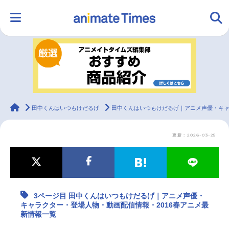
HOME
ランキング
アニメ
声優
ラジオ
みんなの声
グッズ
映画
animateTimes
田中くんはいつもけだるげ
田中くんはいつもけだるげ｜アニメ声優・キャ
更新：2026-03-25
マンガ・ラノベ
ゲーム・アプリ
音楽
コスプレ
2.5次元
配信・Vtuber
トレンド
無料マンガ
3ページ目 田中くんはいつもけだるげ｜アニメ声優・
最新記事一覧
キャラクター・登場人物・動画配信情報・2016春アニメ最
新情報一覧
アニメ記事一覧
声優記事一覧