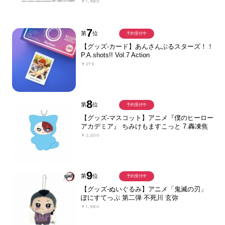
￥1,980
7
第
位
予約受付中
【グッズ-カード】あんさんぶるスターズ！！
P.A.shots!! Vol.7 Action
￥275
8
第
位
予約受付中
【グッズ-マスコット】アニメ『僕のヒーロー
アカデミア』 ちみけもますこっと 7.轟凍焦
￥2,200
9
第
位
予約受付中
【グッズ-ぬいぐるみ】アニメ「鬼滅の刃」
ぽにすてっぷ 第二弾 不死川 玄弥
￥1,980