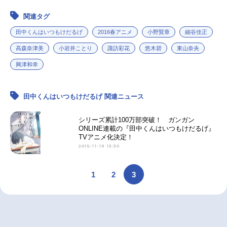
関連タグ
アニメ映画一覧
実写化映画一覧
田中くんはいつもけだるげ
2016春アニメ
小野賢章
細谷佳正
今期アニメ曜日別一覧
高森奈津美
小岩井ことり
諏訪彩花
悠木碧
東山奈央
春アニメ
夏アニメ
興津和幸
秋アニメ
冬アニメ
田中くんはいつもけだるげ 関連ニュース
男性声優/女性声優一覧
シリーズ累計100万部突破！ ガンガン
ONLINE連載の『田中くんはいつもけだるげ』
FOLLOW US
TVアニメ化決定！
2015-11-19 13:30
1
2
3