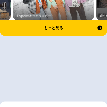
Trignalのキラキラ☆ビートＲ
森久
もっと見る