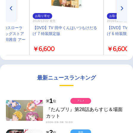
お取り寄せ
お取り寄せ
2016/12/22 発売
2016/11/25 発売
薬師のスローラ
【DVD】TV 田中くんはいつもけだる
【DVD】TV
ドラッグストア
げ 7 特装限定版
げ 6 特装限定
/熊田茜音 アー
￥6,600
￥6,600
最新ニュースランキング
1
第
位
アニメ
『たんプリ』第28話あらすじ＆場面
カット
2026-08-08 12:00
2
第
位
映画