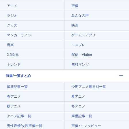
アニメ
声優
ラジオ
みんなの声
グッズ
映画
マンガ・ラノベ
ゲーム・アプリ
音楽
コスプレ
2.5次元
配信・Vtuber
トレンド
無料マンガ
特集/一覧まとめ
最新記事一覧
今期アニメ曜日別一覧
春アニメ
夏アニメ
秋アニメ
冬アニメ
アニメ記事一覧
声優記事一覧
男性声優/女性声優一覧
声優×インタビュー