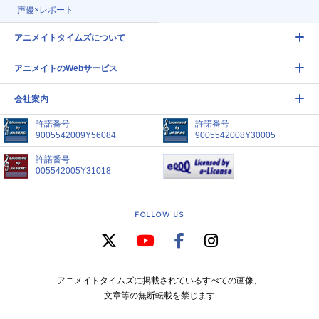
声優×レポート
アニメイトタイムズについて
アニメイトのWebサービス
会社案内
許諾番号
許諾番号
9005542009Y56084
9005542008Y30005
許諾番号
005542005Y31018
FOLLOW US
アニメイトタイムズに掲載されているすべての画像、
文章等の無断転載を禁じます