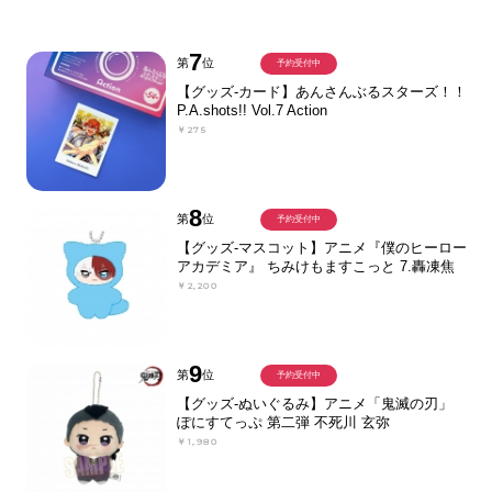
7
第
位
予約受付中
【グッズ-カード】あんさんぶるスターズ！！
P.A.shots!! Vol.7 Action
￥275
8
第
位
予約受付中
【グッズ-マスコット】アニメ『僕のヒーロー
アカデミア』 ちみけもますこっと 7.轟凍焦
￥2,200
9
第
位
予約受付中
【グッズ-ぬいぐるみ】アニメ「鬼滅の刃」
ぽにすてっぷ 第二弾 不死川 玄弥
￥1,980