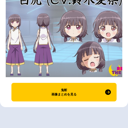
鬼斬
画像まとめを見る