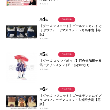
￥1,100
4
第
位
予約受付中
【グッズ-マスコット】ゴールデンカムイ ど
うぶつフォーゼマスコット 5.月島軍曹【再
販】
￥1,980
5
第
位
予約受付中
【グッズ-スタンドポップ】百合姫20周年展
箔アクリルスタンドE：あおのなち
￥2,200
6
第
位
予約受付中
【グッズ-マスコット】ゴールデンカムイ ど
うぶつフォーゼマスコット 6.鯉登少尉【再
販】
￥1,980