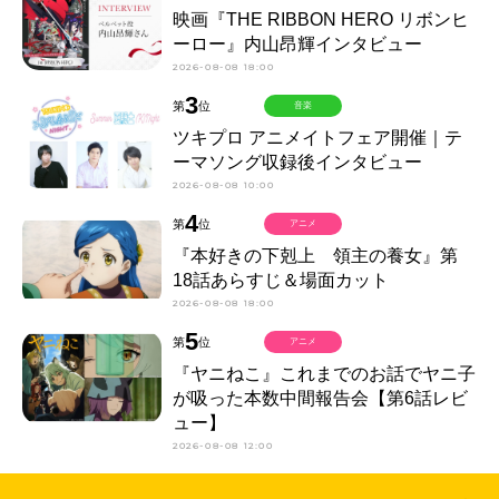
映画『THE RIBBON HERO リボンヒ
ーロー』内山昂輝インタビュー
2026-08-08 18:00
3
第
位
音楽
ツキプロ アニメイトフェア開催｜テ
ーマソング収録後インタビュー
2026-08-08 10:00
4
第
位
アニメ
『本好きの下剋上 領主の養女』第
18話あらすじ＆場面カット
2026-08-08 18:00
5
第
位
アニメ
『ヤニねこ』これまでのお話でヤニ子
が吸った本数中間報告会【第6話レビ
ュー】
2026-08-08 12:00