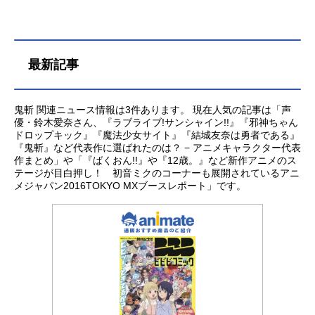
最新記事
鬼斬 関連ニュース情報は3件あります。 現在人気の記事は「声
優・鈴木愛奈さん、『ラブライブ!サンシャイン!!』『邪神ちゃん
ドロップキック』『魔法少女サイト』『結城友奈は勇者である』
『鬼斬』など代表作に選ばれたのは？ − アニメキャラクター代表
作まとめ」や「『ばくおん!!』や『12歳。』など新作アニメのス
テージが目白押し！ 初音ミクのコーナーも展開されているアニ
メジャパン2016TOKYO MXブースレポート」です。