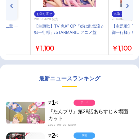
お取り寄せ
お取り寄せ
2016/04/20 発売
2016/04/20 発売
 第二章 一
【主題歌】TV 鬼斬 OP「姫は乱気流☆
【主題歌】TV
御一行様」/STARMARIE アニメ盤
御一行様」/STAR
￥1,100
￥1,100
最新ニュースランキング
1
第
位
アニメ
『たんプリ』第28話あらすじ＆場面
カット
2026-08-08 12:00
2
第
位
映画