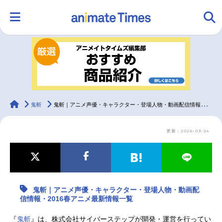
HOME
ランキング
アニメ
声優
ラジオ
みんなの声
グッズ
映画
animateTimes
鬼斬
鬼斬｜アニメ声優・キャラクター・登場人物・動画配信情報・2016春アニメ最新情報一覧
更新：2026-03-24
マンガ・ラノベ
ゲーム・アプリ
音楽
コスプレ
2.5次元
配信・Vtuber
トレンド
無料マンガ
鬼斬｜アニメ声優・キャラクター・登場人物・動画配
最新記事一覧
信情報・2016春アニメ最新情報一覧
アニメ記事一覧
声優記事一覧
『
鬼斬
』は、株式会社サイバーステップが開発・運営を行ってい