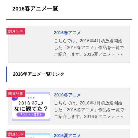
2016春アニメ一覧
関連記事
2016春アニメ
こちらでは、2016年4月頃放送開始
した「2016春アニメ」作品を一覧で
ご紹介します。2016夏アニメ＞＞＜
＜2016冬アニメ
2016年アニメ一覧リンク
関連記事
2016冬アニメ
こちらでは、2016年1月頃放送開始
した「2016冬アニメ」作品を一覧で
ご紹介します。2016春アニメ＞＞＜
＜2015秋アニメ
関連記事
2016夏アニメ