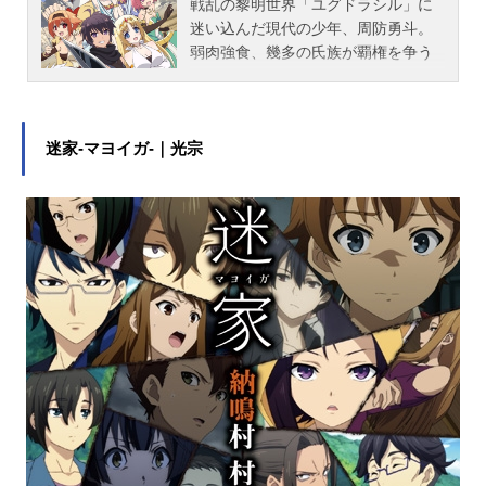
戦乱の黎明世界「ユグドラシル」に
迷い込んだ現代の少年、周防勇斗。
弱肉強食、幾多の氏族が覇権を争う
この世界で、勇斗は現代知識を武器
にわずか十六歳で数千もの軍勢を率
いる宗主（パトリアーク）にまで昇
り詰めていた！異世界で王になった
迷家-マヨイガ-｜光宗
少年と、盃の契りを結び彼に絶対の
忠誠を誓う麗しき戦乙女たちが織り
なす、爽快無双ファンタジークロニ
クル!!作品名百錬の覇王と聖約の戦乙
女放送形態TVアニメスケジュール20
18年7月7日（土）～2018年9月22日
（土）TOKYOMXほか話数全12話キ
ャスト周防勇斗：酒井広大フェリシ
ア：末柄里恵ジークルーネ：伊達朱
里紗イングリット：河瀬茉希リネー
ア：高尾奏音アルベルティーナ：悠
木碧クリスティーナ：竹達彩奈志百
家美月：内田彩スタッフ監督：小林
浩輔シリーズ構成：高橋ナツコキャ