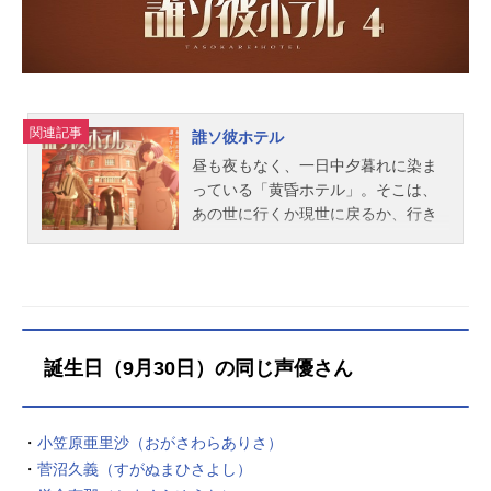
山内：鳴海和希地獄の業火：堀江瞬
ニャンタ：...
関連記事
誰ソ彼ホテル
昼も夜もなく、一日中夕暮れに染ま
っている「黄昏ホテル」。そこは、
あの世に行くか現世に戻るか、行き
先を決めかねている魂たちが羽を休
めるために存在する生と死の狭間の
ホテル。主人公・塚原音子は、自分
が何者なのかどうしてここにいるの
か、記憶を想い出せないまま「黄昏
ホテル」に彷徨いつく。従業員の先
誕生日（9月30日）の同じ声優さん
導で、宿泊部屋に案内されること
に。「部屋にはお客様の記憶にまつ
わる品があるはずです。それを手が
・
小笠原亜里沙（おがさわらありさ）
かりにお客様の記憶を取り戻すこと
・
菅沼久義（すがぬまひさよし）
ができるかもしれません。」現世に