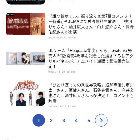
『誰ソ彼ホテル』振り返り＆第7幕コメンタリ
ー特番がABEMAにて独占無料生放送！ 桃河
りかさん・酒井広大さん・白井悠介さん・長野
佑紀さんが出演
2025-02-06 16:45
BLゲーム『Re;quartz零度』から、Switch版発
売＆PC版発売4周年を記念した描き下ろしアク
リルパネルが、アニメイト通販で受注販売決
定！
2024-11-29 12:00
『ひとりぼっちの異世界攻略』追加声優に市川
太一さん、濱健人さん、石谷春貴さん、今井文
也さん、酒井広大さんらが決定！ コメントも
到着
2024-08-26 12:00
1
2
3
4
5