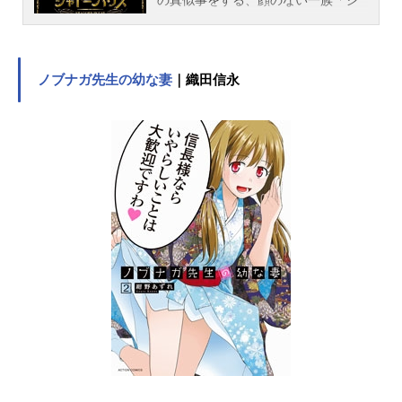
ャドー」。その“顔”としてシャドーに
仕える世話係の「生き人形」。ある
日、“シャドー”一族の少女・ケイトの
もとに一人の“生き人形”が訪
ノブナガ先生の幼な妻
｜織田信永
れ、“影”と“人形”の不思議な日常が始
まる。世にも奇妙なゴシックミステ
リー、ついにアニメ化！作品名シャ
ドーハウス放送形態TVアニメスケジ
ュール2021年4月10日（土）～2021
年7月4日（土）TOKYOMXほか話数
全13話キャストケイト：鬼頭明里エ
ミリコ：篠原侑ルイーズ／ルウ：佐
倉綾音ジョン／ショーン：酒井広大
パトリック／リッキー：川島零士シ
ャーリー／ラム：下地紫野エドワー
ド：羽多野渉サラ／ミア：大西沙織
ローズマリー：中原麻衣スタッフ原
作：ソウマトウ（集英社「週刊ヤン
グジャンプ」連載）監督：大橋一輝
シリーズ構成：大野敏哉キャラクタ