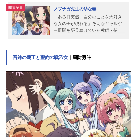
ーデザイン：日下部智津子美術設
関連記事
ノブナガ先生の幼な妻
定：前田みつき美術監修：加藤浩美
「ある日突然、自分のことを大好き
術監督：坂上裕文 後藤千尋プロッ
な女の子が現れる」そんなギャルゲ
プデザイン：吉田優子色彩設計：漆
ー展開を夢見続けていた教師・信
戸幸子撮影監督：小畑芳樹2Dワーク
永。彼の元に現れたのは、自分の妻
ス：久保田彩3D監督：宮地克明編
を自称する14歳の少女・帰蝶。戦国
集：新居和弘音楽：末廣健一郎音響
時代からやってきたらしい彼女は、
監督：小泉紀介音響制作：HALFH・
信永＝織田信長と勘違いし、子づく
百錬の覇王と聖約の戦乙女
｜周防勇斗
PSTUDIO制作：CloverWorks主題歌
りを迫るが…!? ギャルゲ脳な教師
OP：「ah...
と戦国脳な姫が巻き起こす、年の差
ラブコメ!!作品名ノブナガ先生の幼な
妻放送形態TVアニメスケジュール20
19年4月6日（土）～2019年6月22日
（土）AT-Xほか話数全12話キャスト
織田信永：酒井広大斎藤帰蝶：上原
あかり生駒吉乃：小澤亜李枇杷島万
結：結崎このみ星ヶ丘友里：田中茉
理花熱田杏南：豊田萌絵織田市香：
木下鈴奈スタッフ原作：紺野あず