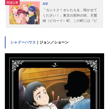
関連記事
A3!
「カントク！オレたちを…咲かせて
ください！」東京の郊外の街、天鵞
絨（ビロード）町。この町には『ビ
ロードウェイ』と呼ばれる通りがあ
り、多くの劇団が拠点にする劇団員
の聖地となっている。突然届いた一
通の手紙を頼りにこの地に降り立っ
シャドーハウス
｜ジョン／ショーン
たあなた。元舞台役者のあなたが出
会ったのは―…【・借金まみれ！・
お客ゼロ！・劇団員たった1名！】か
つての栄光を失った潰れかけのボロ
劇団！ひょんなことからその劇団を
立て直す事になったあなたは、劇団
の主宰兼『総監督』を任されること
になって―…？作品名A3!スケジュー
ル2017年1月27日（金）～配信キャ
スト【春組】佐久間咲也：酒井広大
碓氷真澄：白井悠介皆木綴：西山宏
太朗茅ヶ崎至：浅沼晋太郎シトロ