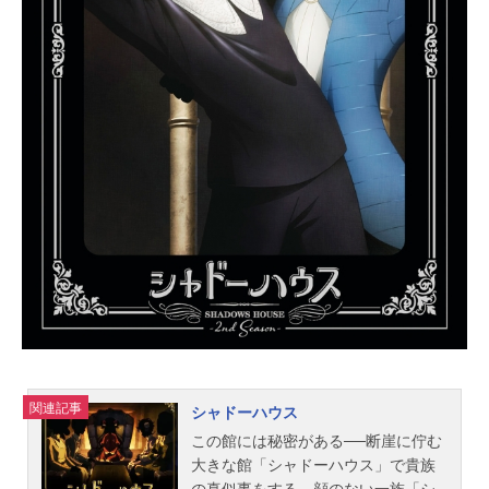
ン：五十嵐雅卯木千景：羽多野渉
【夏組】皇天馬：江口拓也瑠璃川
幸：土岐隼一向坂椋：山谷祥生斑鳩
三角：廣瀬大介三好一成：赤澤燈兵
頭九門：畠中祐【秋組】摂津万里：
沢城千春兵頭十座：武内駿輔七尾太
一：濱健人伏見臣：熊谷健太郎古市
左京：帆世雄一泉田莇：小西成弥
【冬組】月岡紬：田丸篤志高遠丞：
佐藤拓也御影密：寺島惇太有栖川
誉：豊永利行雪白東：柿原徹也ガ
イ：日野聡松川伊助：小西克幸鹿島
雄三：楠大典迫田ケン：野上翔芹沢
灯：小林千晃...
関連記事
シャドーハウス
この館には秘密がある──断崖に佇む
大きな館「シャドーハウス」で貴族
の真似事をする、顔のない一族「シ