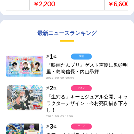
￥2,200
￥6,600
最新ニュースランキング
1
第
位
映画
『映画たんプリ』ゲスト声優に鬼頭明
里・島﨑信長・内山昂輝
2026-08-09 09:00
2
第
位
アニメ
『生穴る』キービジュアル公開、キャ
ラクターデザイン・今村亮氏描き下ろ
し！
2026-08-09 12:50
3
第
位
アニメ