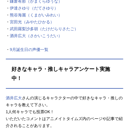
・
鎌倉有那（かまくらゆうな）
帰るために探索し自分を想いだして
・
伊達さゆり（だてさゆり）
いく中、とある事件に直面するーー
・
熊谷海麗（くまがいみれい）
作品名誰ソ彼ホテル放送形態TVアニ
・
宮田光（みやたひかる）
メスケジュール2025年1月8日
（水）〜2025年3月26日（水）TOKY
・
武田羅梨沙多胡（たけだらりさたご）
OMXほか話数全12話キャスト塚原音
・
酒井広大（さかいこうだい）
子：桃河りか阿鳥遥斗：酒井広大大
外聖生：白井悠介支配人：山本兼平
・
9月誕生日の声優一覧
ルリ：長野佑紀瑪瑙：笹本菜津枝切
子：鳴海崇志スタッフ原作：ベノマ
玲 SEEC監督：紅水康介キャラクタ
好きなキャラ・推しキャラアンケート実施
ーデザイン・衣装デザイン：針場裕
中！
子総作画監督：針場裕子 原田峰
文 薮田裕希 上原史也プロップデ
ザイン：大谷道子 足立裕貴 和田
酒井広大
さんの演じるキャラクターの中で好きなキャラ・推しの
清美 芳村尚慶美術設定：髙橋麻穂
美術監督：ScottMacDonald色彩設
キャラを教えて下さい。
計：梅崎ひろこ2Dワークス：大西景
1人何キャラでも投票OK！
子 佐藤真...
いただいたコメントはアニメイトタイムズ内のページや記事で紹
介されることがあります。