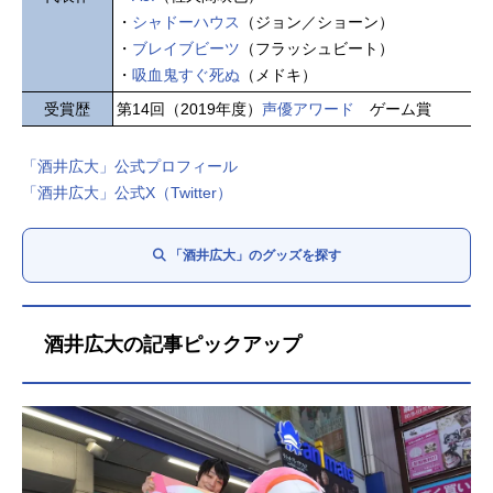
・
シャドーハウス
（ジョン／ショーン）
・
ブレイブビーツ
（フラッシュビート）
・
吸血鬼すぐ死ぬ
（メドキ）
受賞歴
第14回（2019年度）
声優アワード
ゲーム賞
「酒井広大」公式プロフィール
「酒井広大」公式X（Twitter）
「酒井広大」のグッズを探す
酒井広大の記事ピックアップ