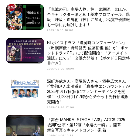
『鬼滅の刃』主要人物、柱、鬼殺隊、鬼ほか、
全キャラクターまとめ！基本プロフィール、階
級、呼吸・血鬼術（技）に加え、出演声優情報
も一挙にお届けします！
2025-10-10 16:00
BLボイスドラマ『逢魔時コンフュージョン』
（出演声優：野島健児 佐藤拓也 他）が「ポケ
ットドラマCD」にて配信開始！「アニメイト
通販」にてデータ販売開始！【ポケドラ限定特
典付き】
2025-09-26 18:00
深町寿成さん・高塚智人さん・酒井広大さん・
狩野翔さん出演番組「真夜中エンカウント」が
2025年9月7日(日)にファンミーティングを開
催！ 7月28日(月)17時からチケット先行抽選販
売開始！
2025-07-28 17:00
「舞台 MANKAI STAGE『A3!』ACT3! 2025
後期D公演：第12幕『永遠の一瞬』」開幕！
舞台写真＆キャストコメント到着
2025-04-25 10:55