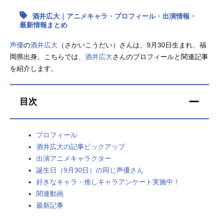
酒井広大｜アニメキャラ・プロフィール・出演情報・
アニメ映画一覧
実写化映画一覧
最新情報まとめ
今期アニメ曜日別一覧
声優
の
酒井広大
（さかいこうだい）さんは、9月30日生まれ、福
岡県出身。こちらでは、
酒井広大
さんのプロフィールと関連記事
春アニメ
夏アニメ
を紹介します。
秋アニメ
冬アニメ
目次
男性声優/女性声優一覧
FOLLOW US
プロフィール
酒井広大の記事ピックアップ
出演アニメキャラクター
誕生日（9月30日）の同じ声優さん
好きなキャラ・推しキャラアンケート実施中！
関連動画
最新記事