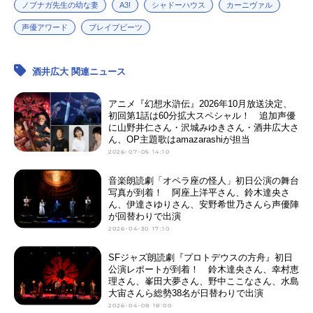
ノブナガ先生の幼な妻
A3!
シャドーハウス
カーニヴァル
声優アワード
ブレイブビーツ
酒井広大 関連ニュース
アニメ『幻想水滸伝』2026年10月放送決定、
初回第1話は60分拡大スペシャル！ 追加声優
に山野井仁さん・沢城みゆきさん・酒井広大さ
ん、OP主題歌はamazarashiが担当
2026-07-05 14:10
音楽朗読劇「オペラ座の怪人」初日公演の舞台
写真が到着！ 阿座上洋平さん、鈴木達央さ
ん、伊達さゆりさん、安野希世乃さんら声優陣
が回替わりで出演
2026-04-30 17:10
SFジャズ朗読劇『プロトデウスの方舟』初日
公演レポートが到着！ 鈴木達央さん、幸村恵
理さん、峯田大夢さん、野中ここなさん、水島
大宙さんら総勢38名が日替わりで出演
2026-04-08 18:00