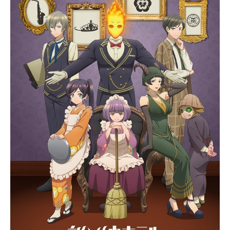
の傷を抱えた30人を乗せ、バスは山
奥深くへと導かれてゆく…そして30
人が行き着いたのは、朽ちつつも微
かに生活の匂いが残る無人の集落だ
った…30人につきつけられる『納鳴
村』の真実とは？1話たりとも見逃せ
ない！ 謎が謎を呼ぶスリリングな
展開閉鎖された村での人間模様と主
人公の心の葛藤を描く、前代未聞の
群像アニメが幕を開ける！作品名迷
家-マヨイガ-放送形態TVアニメスケ
ジュール2016年4月1日（金）～2016
年6月17日（金）MBS・TBSほか話数
全12話キャスト光宗：酒井広大真
咲：相坂優歌颯人：八代拓こはる
ん：佐倉薫ヴァルカナ：鈴木達央リ
オン：五十嵐裕美マイマイ：清水彩
香らぶぽん：加隈亜衣ジャック：三
好晃祐美影ユラ：長谷川芳明ナン
コ：多田このみダーハラ：高橋伸也