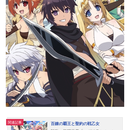
れ 『ノブナガ先生の幼な妻』（双
葉社「月刊アクション」連載）監
督：佐々木勅嘉シリーズ構成：翌有
蔵キャラクターデザイン：西川鷹司
プロップデザイン：菊地シュンスケ
美術：NAMUANIMATION色彩設計：
近藤直登撮影監督/編集：堀川和人音
響監督：阿部信行音響制作：オンリ
ード音楽制作：アップドリームアニ
メーション制作：アニメーションス
タジオ・セブン主題歌OP：「恋せよ
みんな、ハイ！」PyxisED：「Return
erButterfly」立花理香公開開始年＆季
節2019春アニメ(C)紺野あずれ／双
葉...
関連記事
百錬の覇王と聖約の戦乙女