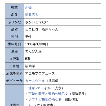
職業
声優
名前
酒井広大
ふりがな
さかいこうだい
愛称
ヒロヒロ、酒井ちゃん
性別
男性
生年月日
1986年9月30日
星座
てんびん座
血液型
B型
出身地
福岡県
所属事務所
アニモプロデュース
デビュー作
カーニヴァル
（世話係）
・
迷家 -マヨイガ-
（光宗）
・
百錬の覇王と聖約の戦乙女
（周防勇斗）
・
ノブナガ先生の幼な妻
（織田信永）
代表作
・
A3!
（佐久間咲也）