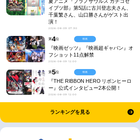
夏アニメ『プラノサウルス ガチコセ
イブツ部』第5話に古川登志夫さん、
千葉繁さん、山口勝さんがゲスト出
演！
2026-08-09 07:30
4
第
位
映画
『映画ゼッツ』『映画超ギャバン』オ
フショット11点解禁
2026-08-09 12:00
5
第
位
映画
『THE RIBBON HERO リボンヒーロ
ー』公式インタビュー2本公開！
2026-08-09 12:00
ランキングを見る