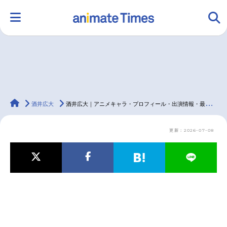
HOME
ランキング
アニメ
声優
animateTimes
ラジオ
みんなの声
グッズ
映画
酒井広大
酒井広大｜アニメキャラ・プロフィール・出演情報・最新情報まとめ
更新：2026-07-08
マンガ・ラノベ
ゲーム・アプリ
音楽
コスプレ
2.5次元
配信・Vtuber
トレンド
無料マンガ
最新記事一覧
アニメ記事一覧
声優記事一覧