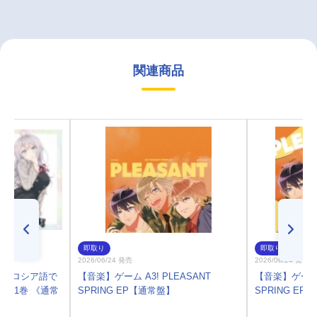
関連商品
即取り
即取り
2026/06/24 発売
2026/06/24 発売
ソッとロシア語で
【音楽】ゲーム A3! PLEASANT
【音楽】ゲーム A
 第1巻 《通常
SPRING EP【通常盤】
SPRING EP【L