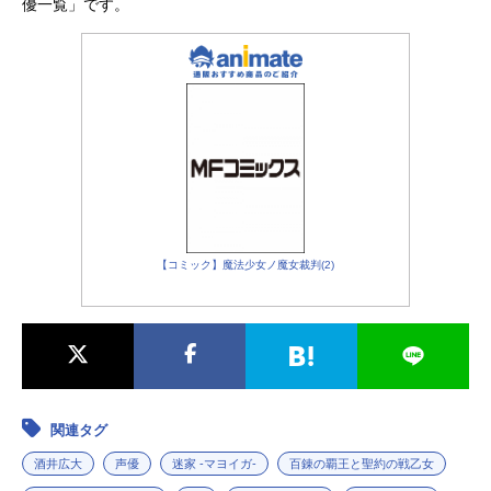
優一覧」です。
【コミック】魔法少女ノ魔女裁判(2)
関連タグ
酒井広大
声優
迷家 -マヨイガ-
百錬の覇王と聖約の戦乙女