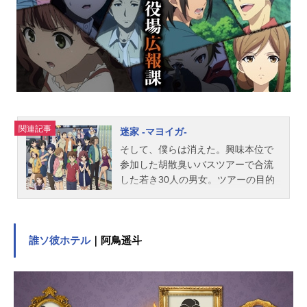
ラクターデザイン：いとうまりこ総
作画監督：いとうまりこ、谷津美弥
子アニメーション制作：EMTスクエ
アード製作：ユグドラシル・パート
ナーズ原作：鷹山誠、イラスト／ゆ
きさん（HJ文庫／ホビージャパン
刊）コミック連載：コミックファイ
ア、漫画／chany（ホビージャパンコ
関連記事
迷家 -マヨイガ-
ミックス刊）主題歌OP：「Brightwa
y」内田彩ED：「世界中が恋をする
そして、僕らは消えた。興味本位で
夜」petitmilady公開開始年＆季節20
参加した胡散臭いバスツアーで合流
1...
した若き30人の男女。ツアーの目的
地は納鳴村（ななきむら）と呼ばれ
る存在が定かではない幻の村『納鳴
村』では現世でのシガラミに縛られ
ないユートピアの様な暮らしができ
誰ソ彼ホテル
｜阿鳥遥斗
る……と都市伝説のように囁かれて
いた。現実の世界に絶望している…
退屈な日常を抜け出したい…人生を
やり直したい…それぞれの思惑や心