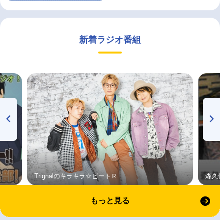
新着ラジオ番組
Trignalのキラキラ☆ビートＲ
森久
もっと見る