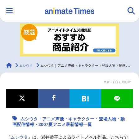
HOME
ランキング
アニメ
声優
ラジオ
みんなの声
グッズ
映画
animateTimes
ムシウタ
ムシウタ｜アニメ声優・キャラクター・登場人物・動画配信情報・2007夏アニメ最新情報一覧
更新：2024-08-27
マンガ・ラノベ
ゲーム・アプリ
音楽
コスプレ
2.5次元
配信・Vtuber
トレンド
無料マンガ
ムシウタ｜アニメ声優・キャラクター・登場人物・動
最新記事一覧
画配信情報・2007夏アニメ最新情報一覧
アニメ記事一覧
声優記事一覧
『
ムシウタ
』は、岩井恭平によるライトノベル作品。こちらで