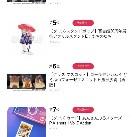
￥1,980
5
第
位
予約受付中
【グッズ-スタンドポップ】百合姫20周年展
箔アクリルスタンドE：あおのなち
￥2,200
6
第
位
予約受付中
【グッズ-マスコット】ゴールデンカムイ ど
うぶつフォーゼマスコット 6.鯉登少尉【再
販】
￥1,980
7
第
位
予約受付中
【グッズ-カード】あんさんぶるスターズ！！
P.A.shots!! Vol.7 Action
￥275