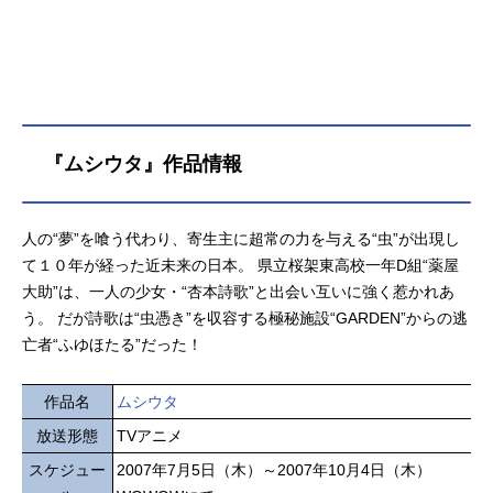
『ムシウタ』作品情報
人の“夢”を喰う代わり、寄生主に超常の力を与える“虫”が出現し
て１０年が経った近未来の日本。 県立桜架東高校一年D組“薬屋
大助”は、一人の少女・“杏本詩歌”と出会い互いに強く惹かれあ
う。 だが詩歌は“虫憑き”を収容する極秘施設“GARDEN”からの逃
亡者“ふゆほたる”だった！
作品名
ムシウタ
放送形態
TVアニメ
スケジュー
2007年7月5日（木）～2007年10月4日（木）