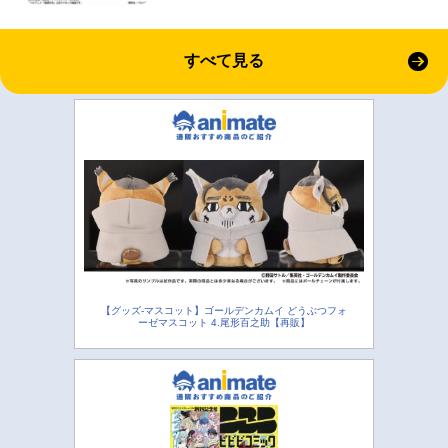
すべて見る
【グッズ-マスコット】ゴールデンカムイ どうぶつフォ
ーゼマスコット 4.尾形百之助【再販】