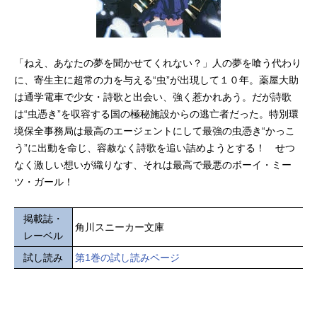
「ねえ、あなたの夢を聞かせてくれない？」人の夢を喰う代わり
に、寄生主に超常の力を与える“虫”が出現して１０年。薬屋大助
は通学電車で少女・詩歌と出会い、強く惹かれあう。だが詩歌
は“虫憑き”を収容する国の極秘施設からの逃亡者だった。特別環
境保全事務局は最高のエージェントにして最強の虫憑き“かっこ
う”に出動を命じ、容赦なく詩歌を追い詰めようとする！ せつ
なく激しい想いが織りなす、それは最高で最悪のボーイ・ミー
ツ・ガール！
掲載誌・
角川スニーカー文庫
レーベル
試し読み
第1巻の試し読みページ