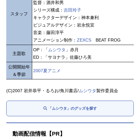
監督：酒井和男
シリーズ構成：
吉田玲子
スタッフ
キャラクターデザイン：神本兼利
ビジュアルデザイン：岩永悦宜
音楽：藤田淳平
アニメーション制作：
ZEXCS
BEAT FROG
OP：「
ムシウタ
」赤月
主題歌
ED：「サヨナラ」佐藤ひろ美
公開開始年
2007夏アニメ
＆季節
(C)2007 岩井恭平・るろお/角川書店/
ムシウタ
製作委員会
「ムシウタ」のグッズを探す
動画配信情報【PR】