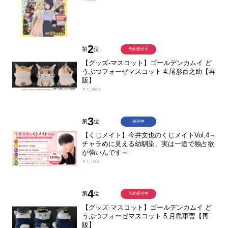
2
第
位
予約受付中
【グッズ-マスコット】ゴールデンカムイ ど
うぶつフォーゼマスコット 4.尾形百之助【再
販】
￥1,980
3
第
位
発売中
【くじメイト】今井文也のくじメイトVol.4～
チャラめに見える幼馴染、実は一途で独占欲
が強いんです～
￥1,100
4
第
位
予約受付中
【グッズ-マスコット】ゴールデンカムイ ど
うぶつフォーゼマスコット 5.月島軍曹【再
販】