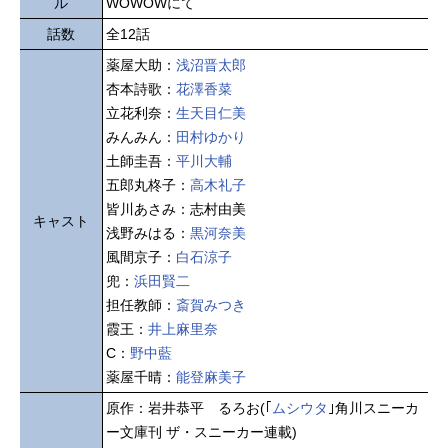
ル
WOWOWにて
話数
全12話
薬屋大助：
浅沼晋太郎
杏本詩歌：
花澤香菜
立花利奈：
生天目仁美
みんみん：
田村ゆかり
土師圭吾：
平川大輔
五郎丸柊子：
高木礼子
皆川あさみ：志村由美
キャスト
浅野みはる：
黒河奈美
風間京子：
白石涼子
兜：
浜田賢二
担任教師：
斎賀みつき
霞王：
井上麻里奈
C：
野中藍
薬屋千晴：
能登麻美子
原作：岩井恭平 るろお(｢
ムシウタ
｣角川スニーカ
ー文庫刊 ザ・スニーカー連載)