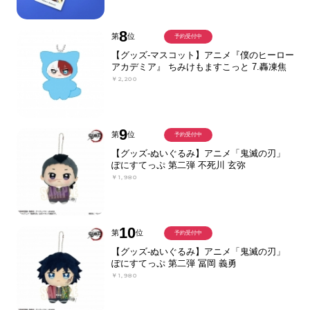
8
第
位
予約受付中
【グッズ-マスコット】アニメ『僕のヒーロー
アカデミア』 ちみけもますこっと 7.轟凍焦
￥2,200
9
第
位
予約受付中
【グッズ-ぬいぐるみ】アニメ「鬼滅の刃」
ぽにすてっぷ 第二弾 不死川 玄弥
￥1,980
10
第
位
予約受付中
【グッズ-ぬいぐるみ】アニメ「鬼滅の刃」
ぽにすてっぷ 第二弾 冨岡 義勇
￥1,980