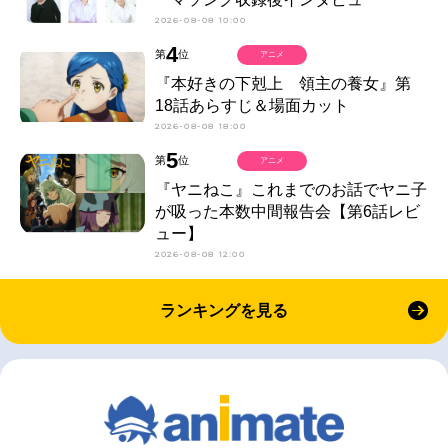
2026-08-08 10:00
4
第
位
アニメ
『本好きの下剋上 領主の養女』第
18話あらすじ＆場面カット
2026-08-08 18:00
5
第
位
アニメ
『ヤニねこ』これまでのお話でヤニ子
が吸った本数中間報告会【第6話レビ
ュー】
2026-08-08 12:00
ランキングを見る