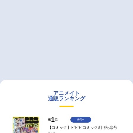
アニメイト
通販ランキング
1
第
位
発売中
【コミック】ビビビコミック創刊記念号
￥935