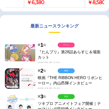
￥6,380
￥8,580
最新ニュースランキング
1
第
位
アニメ
『たんプリ』第28話あらすじ＆場面
カット
2026-08-08 12:00
2
第
位
映画
映画『THE RIBBON HERO リボンヒ
ーロー』内山昂輝インタビュー
2026-08-08 18:00
3
第
位
音楽
ツキプロ アニメイトフェア開催｜テ
ーマソング収録後インタビュー