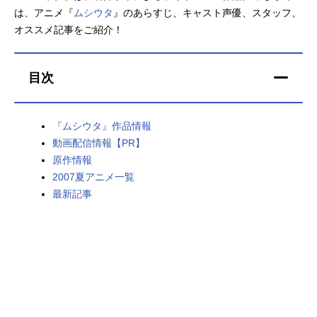
は、アニメ『
ムシウタ
』のあらすじ、キャスト声優、スタッフ、
アニメ映画一覧
実写化映画一覧
オススメ記事をご紹介！
今期アニメ曜日別一覧
目次
春アニメ
夏アニメ
秋アニメ
冬アニメ
『ムシウタ』作品情報
動画配信情報【PR】
男性声優/女性声優一覧
原作情報
2007夏アニメ一覧
FOLLOW US
最新記事