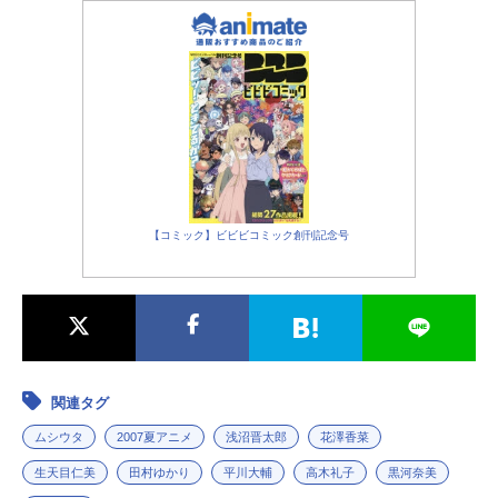
【コミック】ビビビコミック創刊記念号
関連タグ
ムシウタ
2007夏アニメ
浅沼晋太郎
花澤香菜
生天目仁美
田村ゆかり
平川大輔
高木礼子
黒河奈美