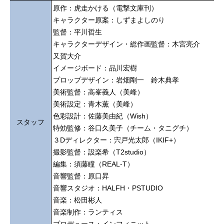
原作：虎走かける（電撃文庫刊）
キャラクター原案：しずまよしのり
監督：平川哲生
キャラクターデザイン・総作画監督：木宮亮介
又賀大介
イメージボード：品川宏樹
プロップデザイン：岩畑剛一 鈴木典孝
美術監督：高峯義人（美峰）
美術設定：青木薫（美峰）
色彩設計：佐藤美由紀（Wish）
スタッフ
特効監修：谷口久美子（チーム・タニグチ）
３Dディレクター：宍戸光太郎（IKIF+）
撮影監督：設楽希（T2studio）
編集：須藤瞳（REAL-T）
音響監督：原口昇
音響スタジオ：HALFH・PSTUDIO
音楽：松田彬人
音楽制作：ランティス