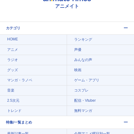
アニメイト
カテゴリ
HOME
ランキング
アニメ
声優
ラジオ
みんなの声
グッズ
映画
マンガ・ラノベ
ゲーム・アプリ
音楽
コスプレ
2.5次元
配信・Vtuber
トレンド
無料マンガ
特集/一覧まとめ
最新記事一覧
今期アニメ曜日別一覧