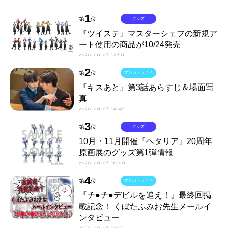
1
第
位
グッズ
『ツイステ』マスターシェフの新規ア
ート使用の商品が10/24発売
2026-08-07 12:50
2
第
位
マンガ・ラノベ
『キスあと』第3話あらすじ＆場面写
真
2026-08-07 14:45
3
第
位
グッズ
10月・11月開催『ヘタリア』20周年
原画展のグッズ第1弾情報
2026-08-07 18:00
4
第
位
マンガ・ラノベ
『チ●チ●デビルを追え！』最終回掲
載記念！ くぼたふみお先生メールイ
ンタビュー