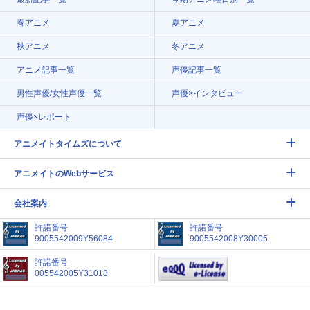
春アニメ
夏アニメ
秋アニメ
冬アニメ
アニメ記事一覧
声優記事一覧
男性声優/女性声優一覧
声優×インタビュー
声優×レポート
アニメイトタイムズについて
アニメイトのWebサービス
会社案内
許諾番号
許諾番号
9005542009Y56084
9005542008Y30005
許諾番号
005542005Y31018