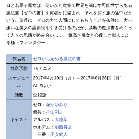
ロと名乗る魔女は、使いかた次第で世界を滅ぼす可能性すらある
魔法書【ゼロの書】を何者かに盗まれ、それを探す旅の途中だと
いう。傭兵は、ゼロの力で人間にしてもらうことを条件に、大っ
嫌いな魔女の護衛役を引き受けるのだが、禁断の魔法書をめぐっ
て人々の思惑が絡み合い……。 気高き魔女と心優しき獣人によ
る極上ファンタジー
作品名
ゼロから始める魔法の書
放送形態
TVアニメ
スケジュー
2017年4月10日（月）～2017年6月26日（月）
ル
AT-Xほか
話数
全12話
ゼロ：
花守ゆみり
傭兵：
小山剛志
キャスト
アルバス：
大地葉
ホルデム：
加藤将之
十三番：
子安武人