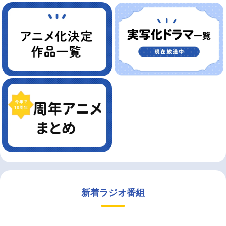
新着ラジオ番組