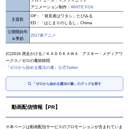
プロデュース：インフィニット
アニメーション制作：
WHITE FOX
OP：「発見者はワタシ」たぴみる
主題歌
ED：「はじまりのしるし」Chima
公開開始年
2017春アニメ
＆季節
(C)2016 虎走かける／ＫＡＤＯＫＡＷＡ アスキー・メディアワ
ークス／ゼロの魔術師団
『ゼロから始める魔法の書』公式Twitter
「ゼロから始める魔法の書」のグッズを探す
動画配信情報【PR】
※本ページは動画配信サービスのプロモーションが含まれていま