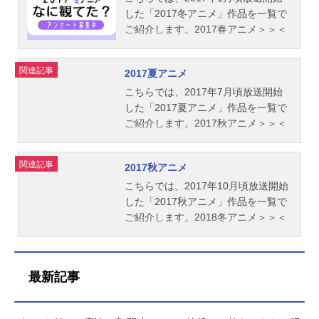
した「2017冬アニメ」作品を一覧で
ご紹介します。2017春アニメ＞＞＜
＜2016秋アニメ
関連記事
2017夏アニメ
こちらでは、2017年7月頃放送開始
した「2017夏アニメ」作品を一覧で
ご紹介します。2017秋アニメ＞＞＜
＜2017春アニメ
関連記事
2017秋アニメ
こちらでは、2017年10月頃放送開始
した「2017秋アニメ」作品を一覧で
ご紹介します。2018冬アニメ＞＞＜
＜2017夏アニメ
最新記事