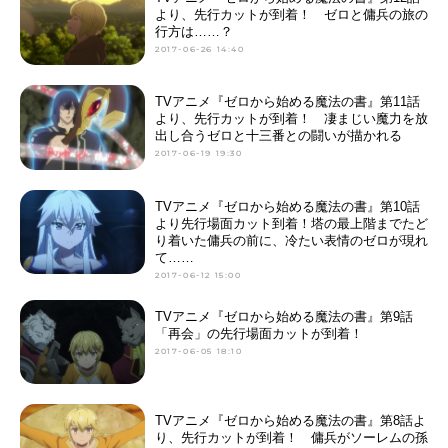
より、先行カットが到着！ ゼロと傭兵の旅の
行方は……？
2017-06-26 14:40
TVアニメ『ゼロから始める魔法の書』第11話
より、先行カットが到着！ 凄まじい魔力を放
出し合うゼロと十三番との闘いが描かれる
2017-06-19 19:30
TVアニメ『ゼロから始める魔法の書』第10話
より先行場面カット到着！塔の最上階までたど
り着いた傭兵の前に、冷たい表情のゼロが現れ
て……
2017-06-12 15:00
TVアニメ『ゼロから始める魔法の書』第9話
「再会」の先行場面カットが到着！
2017-06-05 18:10
TVアニメ『ゼロから始める魔法の書』第8話よ
り、先行カットが到着！ 傭兵がソーレムの孫