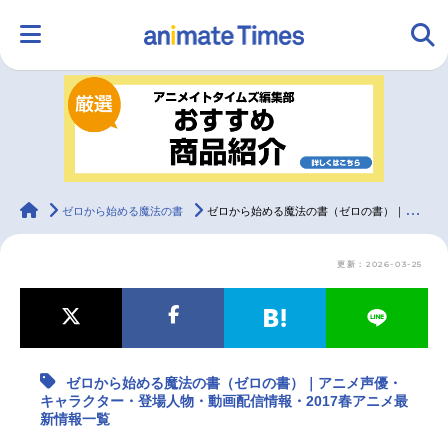
HOME
ランキング
アニメ
声優
ラジオ
みんなの声
グッズ
映画
animateTimes
ゼロから始める魔法の書
ゼロから始める魔法の書（ゼロの書）｜アニメ声優・キャラクター・登場人物・動画配信情報・2017春アニメ最新情報一覧
更新：2026-03-25
マンガ・ラノベ
ゲーム・アプリ
音楽
コスプレ
2.5次元
配信・Vtuber
トレンド
無料マンガ
ゼロから始める魔法の書（ゼロの書）｜アニメ声優・
最新記事一覧
キャラクター・登場人物・動画配信情報・2017春アニメ最
新情報一覧
アニメ記事一覧
声優記事一覧