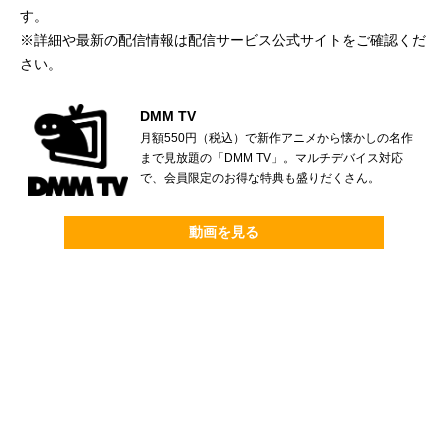
す。
※詳細や最新の配信情報は配信サービス公式サイトをご確認くだ
さい。
DMM TV
月額550円（税込）で新作アニメから懐かしの名作
まで見放題の「DMM TV」。マルチデバイス対応
で、会員限定のお得な特典も盛りだくさん。
動画を見る