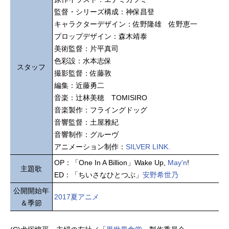
監督・シリーズ構成：神保昌登
キャラクターデザイン：佐野隆雄 佐野恵一
プロップデザイン：森木靖泰
美術監督：片平真司
色彩設：水本志保
スタッフ
撮影監督：佐藤敦
編集：近藤勇二
音楽：辻林美穂 TOMISIRO
音楽製作：フライングドッグ
音響監督：土屋雅紀
音響制作：グルーヴ
アニメーション制作：
SILVER LINK.
OP：「One In A Billion」Wake Up,
May'n
!
主題歌
ED：「ちいさなひとつぶ」
安野希世乃
公開開始年
2017夏アニメ
＆季節