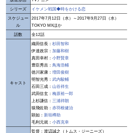
シリーズ
イケメン戦国◆時をかける恋
スケジュー
2017年7月12日（水）～2017年9月27日（水）
ル
TOKYO MXほか
話数
全12話
織田信長：
杉田智和
伊達政宗：
加藤和樹
真田幸村：
小野賢章
豊臣秀吉：
鳥海浩輔
徳川家康：
増田俊樹
明智光秀：
武内駿輔
キャスト
石田三成：
山谷祥生
武田信玄：
梅原裕一郎
上杉謙信：
三浦祥朗
猿飛佐助：
赤羽根健治
顕如：
新垣樽助
毛利元就：
小西克幸
監督：渡辺誠之（トムス・ジーニーズ）