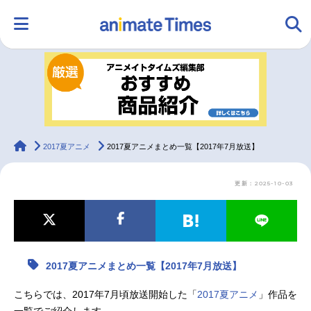
HOME
ランキング
アニメ
声優
ラジオ
みんなの声
グッズ
映画
animateTimes
2017夏アニメ
2017夏アニメまとめ一覧【2017年7月放送】
更新：2025-10-03
マンガ・ラノベ
ゲーム・アプリ
音楽
コスプレ
2.5次元
配信・Vtuber
トレンド
無料マンガ
2017夏アニメまとめ一覧【2017年7月放送】
最新記事一覧
こちらでは、2017年7月頃放送開始した「
2017夏アニメ
」作品を
アニメ記事一覧
声優記事一覧
一覧でご紹介します。