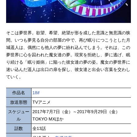
そこは夢世界。欲望、希望、絶望が形を成した意識と無意識の狭
間。いつも夢見る自分の部屋の中で、再び眠りにつこうとした月
城遥人は、偶然にも他人の夢に紛れ込んでしまう。それは、この
夢世界に心を囚われた魔女達の夢。現実を拒絶し、夢に逃げ、眠
り続ける「眠り姫病」に陥った彼女達の夢の姿。魔女の夢世界に
迷い込んだ遥人は出口の扉を探し、彼女達と出会い言葉を交わし
ていく。
作品名
18if
放送形態
TVアニメ
スケジュー
2017年7月7日（金）～2017年9月29日（金）
ル
TOKYO MXほか
話数
全13話