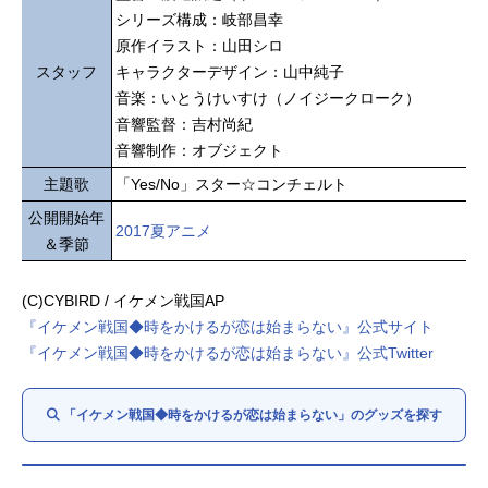
シリーズ構成：岐部昌幸
原作イラスト：山田シロ
スタッフ
キャラクターデザイン：山中純子
音楽：いとうけいすけ（ノイジークローク）
音響監督：吉村尚紀
音響制作：オブジェクト
主題歌
「Yes/No」スター☆コンチェルト
公開開始年
2017夏アニメ
＆季節
(C)CYBIRD / イケメン戦国AP
『イケメン戦国◆時をかけるが恋は始まらない』公式サイト
『イケメン戦国◆時をかけるが恋は始まらない』公式Twitter
「イケメン戦国◆時をかけるが恋は始まらない」のグッズを探す