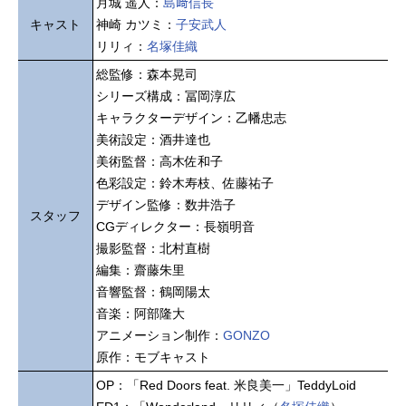
月城 遥人：
島﨑信長
キャスト
神崎 カツミ：
子安武人
リリィ：
名塚佳織
総監修：森本晃司
シリーズ構成：冨岡淳広
キャラクターデザイン：乙幡忠志
美術設定：酒井達也
美術監督：高木佐和子
色彩設定：鈴木寿枝、佐藤祐子
デザイン監修：数井浩子
スタッフ
CGディレクター：長嶺明音
撮影監督：北村直樹
編集：齋藤朱里
音響監督：鶴岡陽太
音楽：阿部隆大
アニメーション制作：
GONZO
原作：モブキャスト
OP：「Red Doors feat. 米良美一」TeddyLoid