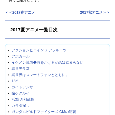
アニメ映画一覧
実写化映画一覧
＜＜2017春アニメ
2017秋アニメ＞＞
今期アニメ曜日別一覧
2017夏アニメ一覧目次
春アニメ
夏アニメ
秋アニメ
冬アニメ
アクションヒロイン チアフルーツ
男性声優/女性声優一覧
アホガール
イケメン戦国◆時をかけるが恋は始まらない
FOLLOW US
異世界食堂
異世界はスマートフォンとともに。
18if
カイトアンサ
賭ケグルイ
活撃 刀剣乱舞
カラダ探し
ガンダムビルドファイターズ GMの逆襲