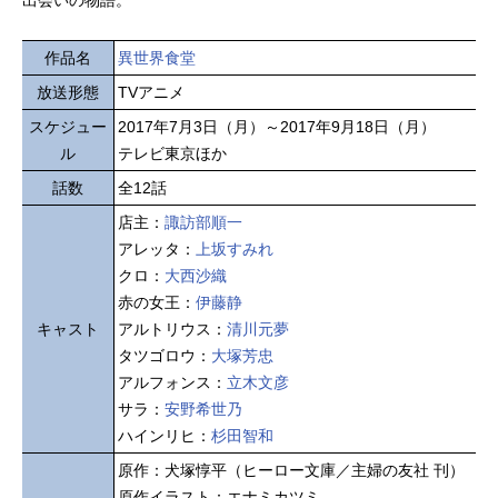
作品名
異世界食堂
放送形態
TVアニメ
スケジュー
2017年7月3日（月）～2017年9月18日（月）
ル
テレビ東京ほか
話数
全12話
店主：
諏訪部順一
アレッタ：
上坂すみれ
クロ：
大西沙織
赤の女王：
伊藤静
キャスト
アルトリウス：
清川元夢
タツゴロウ：
大塚芳忠
アルフォンス：
立木文彦
サラ：
安野希世乃
ハインリヒ：
杉田智和
原作：犬塚惇平（ヒーロー文庫／主婦の友社 刊）
原作イラスト：エナミカツミ