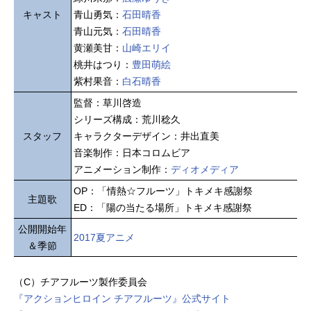
キャスト
青山勇気：
石田晴香
青山元気：
石田晴香
黄瀬美甘：
山崎エリイ
桃井はつり：
豊田萌絵
紫村果音：
白石晴香
監督：草川啓造
シリーズ構成：荒川稔久
スタッフ
キャラクターデザイン：井出直美
音楽制作：日本コロムビア
アニメーション制作：
ディオメディア
OP：「情熱☆フルーツ」トキメキ感謝祭
主題歌
ED：「陽の当たる場所」トキメキ感謝祭
公開開始年
2017夏アニメ
＆季節
（C）チアフルーツ製作委員会
『アクションヒロイン チアフルーツ』公式サイト