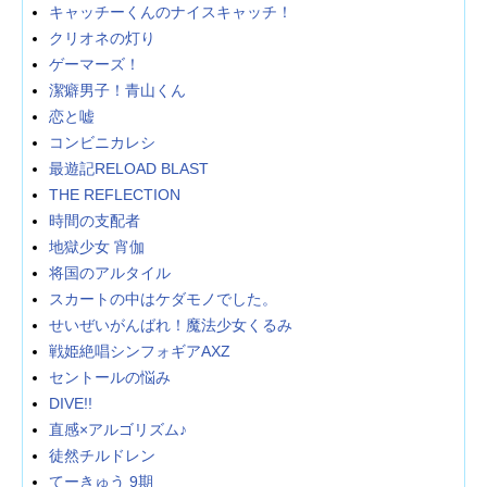
キャッチーくんのナイスキャッチ！
クリオネの灯り
ゲーマーズ！
潔癖男子！青山くん
恋と嘘
コンビニカレシ
最遊記RELOAD BLAST
THE REFLECTION
時間の支配者
地獄少女 宵伽
将国のアルタイル
スカートの中はケダモノでした。
せいぜいがんばれ！魔法少女くるみ
戦姫絶唱シンフォギアAXZ
セントールの悩み
DIVE!!
直感×アルゴリズム♪
徒然チルドレン
てーきゅう 9期