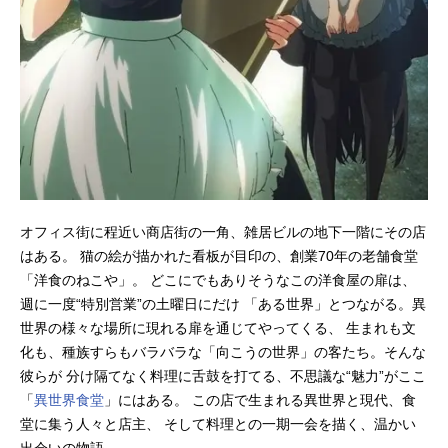
オフィス街に程近い商店街の一角、雑居ビルの地下一階にその店
はある。 猫の絵が描かれた看板が目印の、創業70年の老舗食堂
「洋食のねこや」。 どこにでもありそうなこの洋食屋の扉は、
週に一度“特別営業”の土曜日にだけ 「ある世界」とつながる。異
世界の様々な場所に現れる扉を通じてやってくる、 生まれも文
化も、種族すらもバラバラな「向こうの世界」の客たち。そんな
彼らが 分け隔てなく料理に舌鼓を打てる、不思議な“魅力”がここ
「
異世界食堂
」にはある。 この店で生まれる異世界と現代、食
堂に集う人々と店主、 そして料理との一期一会を描く、温かい
出会いの物語。