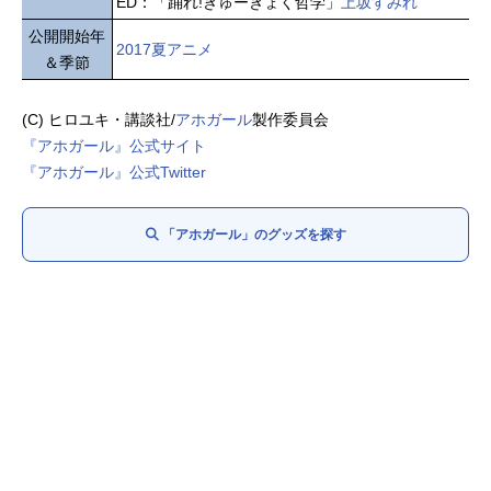
ED：「踊れ!きゅーきょく哲学」
上坂すみれ
公開開始年
2017夏アニメ
＆季節
(C) ヒロユキ・講談社/
アホガール
製作委員会
『アホガール』公式サイト
『アホガール』公式Twitter
「アホガール」のグッズを探す