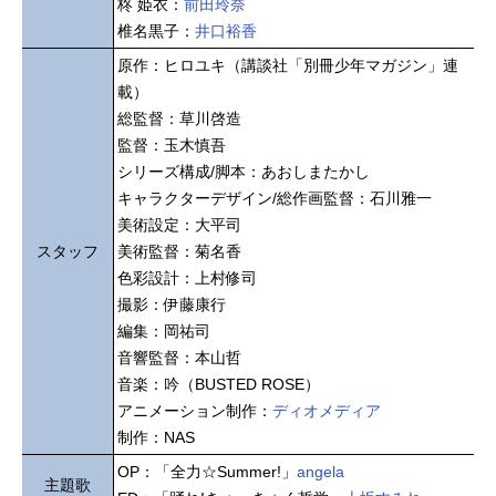
柊 姫衣：
前田玲奈
椎名黒子：
井口裕香
原作：ヒロユキ（講談社「別冊少年マガジン」連
載）
総監督：草川啓造
監督：玉木慎吾
シリーズ構成/脚本：あおしまたかし
キャラクターデザイン/総作画監督：石川雅一
美術設定：大平司
スタッフ
美術監督：菊名香
色彩設計：上村修司
撮影：伊藤康行
編集：岡祐司
音響監督：本山哲
音楽：吟（BUSTED ROSE）
アニメーション制作：
ディオメディア
制作：NAS
OP：「全力☆Summer!」
angela
主題歌