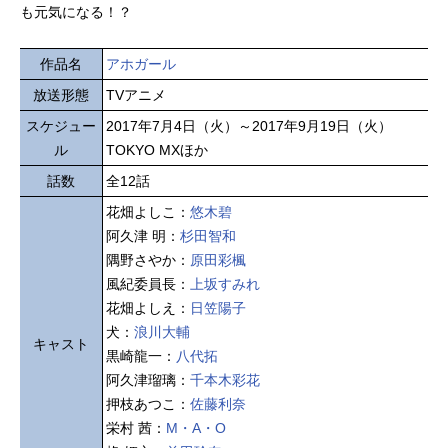
も元気になる！？
作品名
アホガール
放送形態
TVアニメ
スケジュー
2017年7月4日（火）～2017年9月19日（火）
ル
TOKYO MXほか
話数
全12話
花畑よしこ：
悠木碧
阿久津 明：
杉田智和
隅野さやか：
原田彩楓
風紀委員長：
上坂すみれ
花畑よしえ：
日笠陽子
犬：
浪川大輔
キャスト
黒崎龍一：
八代拓
阿久津瑠璃：
千本木彩花
押枝あつこ：
佐藤利奈
栄村 茜：
M・A・O