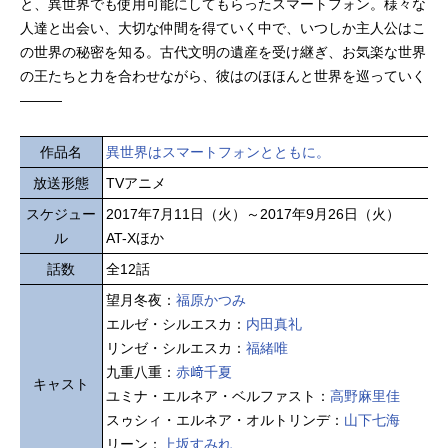
と、異世界でも使用可能にしてもらったスマートフォン。様々な
人達と出会い、大切な仲間を得ていく中で、いつしか主人公はこ
の世界の秘密を知る。古代文明の遺産を受け継ぎ、お気楽な世界
の王たちと力を合わせながら、彼はのほほんと世界を巡っていく
―――
作品名
異世界はスマートフォンとともに。
放送形態
TVアニメ
スケジュー
2017年7月11日（火）～2017年9月26日（火）
ル
AT-Xほか
話数
全12話
望月冬夜：
福原かつみ
エルゼ・シルエスカ：
内田真礼
リンゼ・シルエスカ：
福緒唯
九重八重：
赤﨑千夏
キャスト
ユミナ・エルネア・ベルファスト：
高野麻里佳
スゥシィ・エルネア・オルトリンデ：
山下七海
リーン：
上坂すみれ