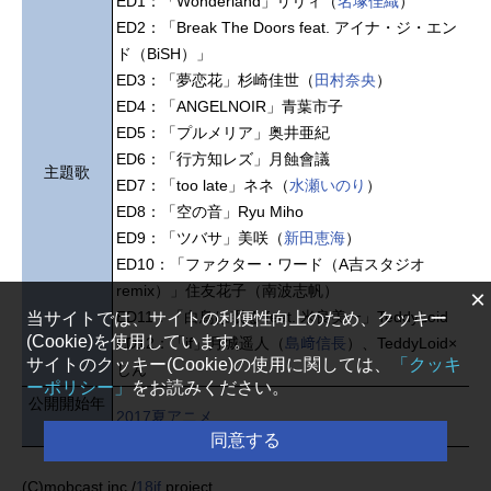
ED1：「Wonderland」リリィ（
名塚佳織
）
ED2：「Break The Doors feat. アイナ・ジ・エン
ド（BiSH）」
ED3：「夢恋花」杉崎佳世（
田村奈央
）
ED4：「ANGELNOIR」青葉市子
ED5：「プルメリア」奥井亜紀
ED6：「行方知レズ」月蝕會議
主題歌
ED7：「too late」ネネ（
水瀬いのり
）
ED8：「空の音」Ryu Miho
ED9：「ツバサ」美咲（
新田恵海
）
ED10：「ファクター・ワード（A吉スタジオ
remix）」住友花子（南波志帆）
×
ED11：「白鳥は眠る feat. 米良美一」TeddyLoid
当サイトでは、サイトの利便性向上のため、クッキー
(Cookie)を使用しています。
ED12：「if」月城遥人（
島﨑信長
）、TeddyLoid×
サイトのクッキー(Cookie)の使用に関しては、
「クッキ
じん
ーポリシー」
をお読みください。
公開開始年
2017夏アニメ
＆季節
同意する
(C)mobcast inc./
18if
project