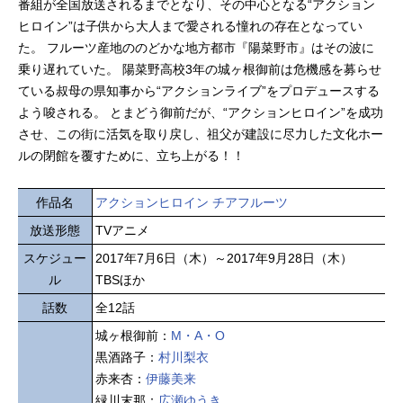
番組が全国放送されるまでとなり、その中心となる“アクション
ヒロイン”は子供から大人まで愛される憧れの存在となってい
た。 フルーツ産地ののどかな地方都市『陽菜野市』はその波に
乗り遅れていた。 陽菜野高校3年の城ヶ根御前は危機感を募らせ
ている叔母の県知事から“アクションライブ”をプロデュースする
よう唆される。 とまどう御前だが、“アクションヒロイン”を成功
させ、この街に活気を取り戻し、祖父が建設に尽力した文化ホー
ルの閉館を覆すために、立ち上がる！！
作品名
アクションヒロイン チアフルーツ
放送形態
TVアニメ
スケジュー
2017年7月6日（木）～2017年9月28日（木）
ル
TBSほか
話数
全12話
城ヶ根御前：
M・A・O
黒酒路子：
村川梨衣
赤来杏：
伊藤美来
緑川末那：
広瀬ゆうき