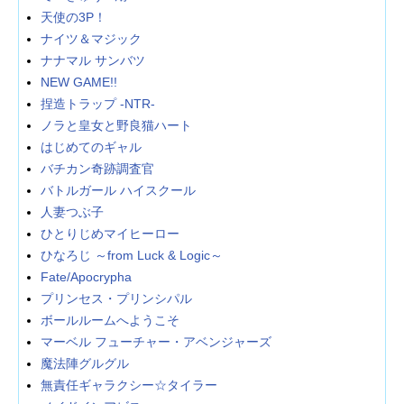
天使の3P！
ナイツ＆マジック
ナナマル サンバツ
NEW GAME!!
捏造トラップ -NTR-
ノラと皇女と野良猫ハート
はじめてのギャル
バチカン奇跡調査官
バトルガール ハイスクール
人妻つぶ子
ひとりじめマイヒーロー
ひなろじ ～from Luck & Logic～
Fate/Apocrypha
プリンセス・プリンシパル
ボールルームへようこそ
マーベル フューチャー・アベンジャーズ
魔法陣グルグル
無責任ギャラクシー☆タイラー