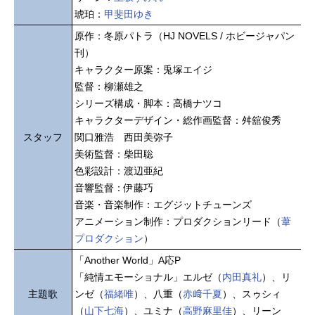
琥珀：
甲斐田ゆき
原作：冬原パトラ（HJ NOVELS / ホビージャパン
刊）
キャラクター原案：兎塚エイジ
監督：柳瀬雄之
シリーズ構成・脚本：高橋ナツコ
キャラクターデザイン・総作画監督：舛舘俊秀
スタッフ
関口雅浩 西田美弥子
美術監督：柴田聡
色彩設計：渡辺亜紀
音響監督：伊藤巧
音楽・音楽制作：エグジットチューンズ
アニメーション制作：プロダクションリード（
葦
プロダクション
）
「Another World」A応P
「純情エモーショナル」エルゼ（
内田真礼
）、リ
主題歌
ンゼ（
福緒唯
）、八重（
赤﨑千夏
）、スゥシィ
（
山下七海
）、ユミナ（
高野麻里佳
）、リーン