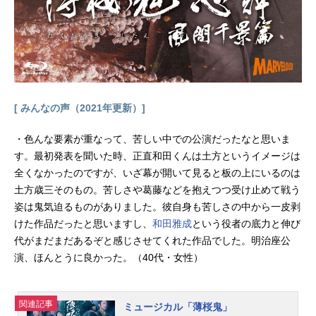
[ みんなの声（2021年更新）]
・色んな要素が重なって、苦しい中での公演だったなと思いま
す。最初発表を聞いた時、正直和田くんは土方というイメージは
全くなかったのですが、いざ幕が開いて見ると板の上にいるのは
土方歳三そのもの。苦しさや葛藤などを抱えつつ受け止めて戦う
姿は鬼気迫るものがありました。彼自身も苦しさの中から一皮剥
けた作品だったと思いますし、
和田雅成
という役者の底力と伸び
代がまだまだあるぞと感じさせてくれた作品でした。明治座公
演、ほんとうに良かった。（40代・女性）
関連記事
ミュージカル「薄桜鬼」