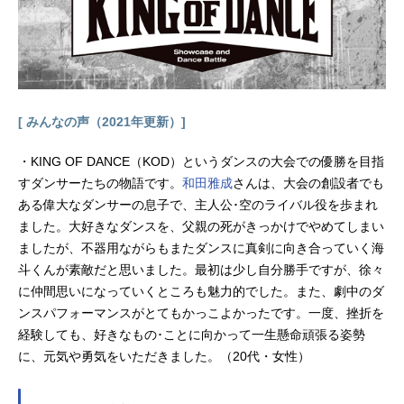
[ みんなの声（2021年更新）]
・KING OF DANCE（KOD）というダンスの大会での優勝を目指
すダンサーたちの物語です。
和田雅成
さんは、大会の創設者でも
ある偉大なダンサーの息子で、主人公･空のライバル役を歩まれ
ました。大好きなダンスを、父親の死がきっかけでやめてしまい
ましたが、不器用ながらもまたダンスに真剣に向き合っていく海
斗くんが素敵だと思いました。最初は少し自分勝手ですが、徐々
に仲間思いになっていくところも魅力的でした。また、劇中のダ
ンスパフォーマンスがとてもかっこよかったです。一度、挫折を
経験しても、好きなもの･ことに向かって一生懸命頑張る姿勢
に、元気や勇気をいただきました。（20代・女性）