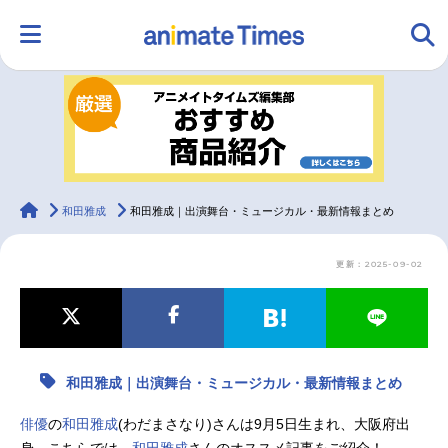
HOME
ランキング
アニメ
声優
ラジオ
みんなの声
グッズ
映画
animateTimes
和田雅成
和田雅成｜出演舞台・ミュージカル・最新情報まとめ
更新：2025-09-02
マンガ・ラノベ
ゲーム・アプリ
音楽
コスプレ
2.5次元
配信・Vtuber
トレンド
無料マンガ
和田雅成｜出演舞台・ミュージカル・最新情報まとめ
最新記事一覧
俳優
の
和田雅成
(わだまさなり)さんは9月5日生まれ、大阪府出
アニメ記事一覧
声優記事一覧
身。こちらでは、
和田雅成
さんのオススメ記事をご紹介！