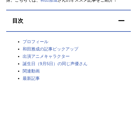
アニメ映画一覧
実写化映画一覧
目次
今期アニメ曜日別一覧
春アニメ
夏アニメ
プロフィール
和田雅成の記事ピックアップ
秋アニメ
冬アニメ
出演アニメキャラクター
男性声優/女性声優一覧
誕生日（9月5日）の同じ声優さん
関連動画
FOLLOW US
最新記事