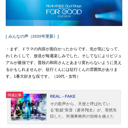
[ みんなの声（2020年更新）]
・まず、ドラマの内容が面白かったからです。先が気になって、
わくわくして、放送が毎週楽しみでした。そしてなによりビジュ
アルが最強です。普段の和田さんとあまり変わらないように見え
るかもしれませんが、征行くんには征行くんの雰囲気がありま
す。1番大好きな役です。（10代・女性）
関連記事
REAL⇔FAKE
その歌声から、天使と呼ばれてい
る“歌姫”朱音（蒼井翔太）が、突然失
踪した。所属事務所の垣根を越えた
タレントによるユニット、「StellarC