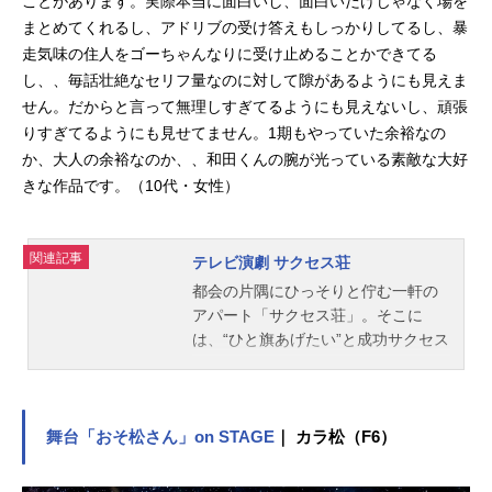
ことがあります。実際本当に面白いし、面白いだけじゃなく場を
まとめてくれるし、アドリブの受け答えもしっかりしてるし、暴
走気味の住人をゴーちゃんなりに受け止めることかできてる
し、、毎話壮絶なセリフ量なのに対して隙があるようにも見えま
せん。だからと言って無理しすぎてるようにも見えないし、頑張
りすぎてるようにも見せてません。1期もやっていた余裕なの
か、大人の余裕なのか、、和田くんの腕が光っている素敵な大好
きな作品です。（10代・女性）
関連記事
テレビ演劇 サクセス荘
都会の片隅にひっそりと佇む一軒の
アパート「サクセス荘」。そこに
は、“ひと旗あげたい”と成功サクセス
を夢みる若者たちが住んでいて、い
つか必ず夢を叶えて巣立っていくと
いう伝説があった…。俳優、漫画
家、占い師、料理人…ジャンルは違
舞台「おそ松さん」on STAGE
｜ カラ松（F6）
えど、成功したい気持ちは皆同じ
で、個性豊かな住人が集う。とある