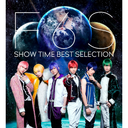
日、新しい入居希望者がやってくる
ところから物語は始まる…。「サク
セス荘」で毎回巻き起こる予測不能
な展開、役者たちのリアルなリアク
ションや垣間見える素の表情をお楽
しみください！作品名テレビ演劇サ
クセス荘放送形態実写ドラマスケジ
ュール2019年7月12日（木）～2019
年9月27日（木）テレビ東京系にて話
数全12話キャスト和田雅成高橋健介
高野洸髙木俊黒羽麻璃央有澤樟太郎
荒牧慶彦定本楓馬玉城裕規寺山武志
ナレーター：山寺宏一スタッフ原
案・プロデュース：松田誠（ネルケ
プランニング）脚本：徳尾浩司監
督：川尻恵太（SUGARBOY）主題歌
「今日もきっとサクセス荘」川尻恵
太(C)「テレビ演劇サクセス荘」製作
委員会『テレビ演劇サクセス荘』公
式サイト『テレビ演劇サクセス荘』