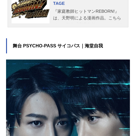
TAGE
製作：『REAL⇔FAKE』製作委員
『家庭教師ヒットマンREBORN!』
会・MBS主題歌OP：「REAL⇔FAK
は、天野明による漫画作品。こちら
E」StellarCROWNSwith朱音ED：「F
では、舞台『家庭教師ヒットマンRE
akeofFake」蒼井翔太(C)「REAL⇔F
BORN!theSTAGE』のキャスト、ス
AKE」製作委員会・MBS『REAL⇔F
タッフ、オススメ記事をご紹介！
AKE』公式サイト『REAL⇔FAKE』
公式Twitter 「REAL⇔FAKE」のグッ
舞台 PSYCHO-PASS サイコパス｜海堂自我
ズを探す