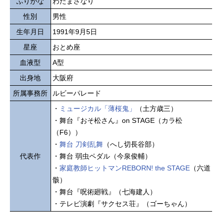
ふりがな
わだまさなり
性別
男性
生年月日
1991年9月5日
星座
おとめ座
血液型
A型
出身地
大阪府
所属事務所
ルビーパレード
・
ミュージカル「薄桜鬼」
（土方歳三）
・舞台『おそ松さん』on STAGE（カラ松
（F6））
・
舞台 刀剣乱舞
（へし切長谷部）
代表作
・舞台 弱虫ペダル（今泉俊輔）
・
家庭教師ヒットマンREBORN! the STAGE
（六道
骸）
・舞台『呪術廻戦』（七海建人）
・テレビ演劇『サクセス荘』（ゴーちゃん）