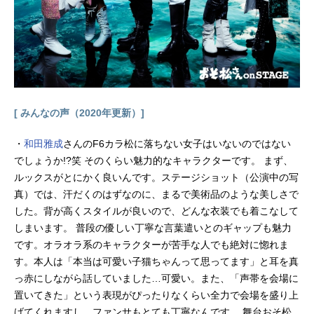
公式Twitter 「テレビ演劇サクセス
荘」のグッズを探す
[ みんなの声（2020年更新）]
・
和田雅成
さんのF6カラ松に落ちない女子はいないのではない
でしょうか!?笑 そのくらい魅力的なキャラクターです。 まず、
ルックスがとにかく良いんです。ステージショット（公演中の写
真）では、汗だくのはずなのに、まるで美術品のような美しさで
した。背が高くスタイルが良いので、どんな衣装でも着こなして
しまいます。 普段の優しい丁寧な言葉遣いとのギャップも魅力
です。オラオラ系のキャラクターが苦手な人でも絶対に惚れま
す。本人は「本当は可愛い子猫ちゃんって思ってます」と耳を真
っ赤にしながら話していました…可愛い。また、「声帯を会場に
置いてきた」という表現がぴったりなくらい全力で会場を盛り上
げてくれますし、ファンサもとても丁寧なんです。 舞台おそ松