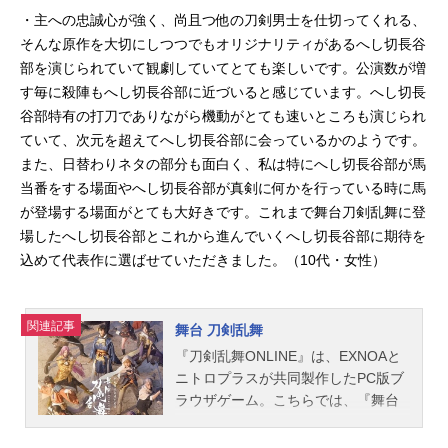
・主への忠誠心が強く、尚且つ他の刀剣男士を仕切ってくれる、
そんな原作を大切にしつつでもオリジナリティがあるへし切長谷
部を演じられていて観劇していてとても楽しいです。公演数が増
す毎に殺陣もへし切長谷部に近づいると感じています。へし切長
谷部特有の打刀でありながら機動がとても速いところも演じられ
ていて、次元を超えてへし切長谷部に会っているかのようです。
また、日替わりネタの部分も面白く、私は特にへし切長谷部が馬
当番をする場面やへし切長谷部が真剣に何かを行っている時に馬
が登場する場面がとても大好きです。これまで舞台刀剣乱舞に登
場したへし切長谷部とこれから進んでいくへし切長谷部に期待を
込めて代表作に選ばせていただきました。（10代・女性）
関連記事
舞台 刀剣乱舞
『刀剣乱舞ONLINE』は、EXNOAと
ニトロプラスが共同製作したPC版ブ
ラウザゲーム。こちらでは、『舞台
刀剣乱舞』のキャスト、スタッフ、
オススメ記事をご紹介！