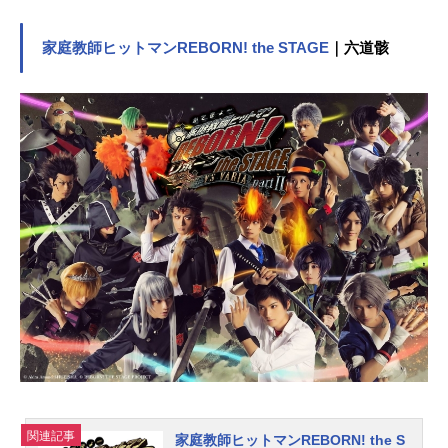
ROWNS（ステラクラウンズ）プロジ
ェクト」に加入し、活動の幅を広げ
ようとしていた矢先だった。失踪の
家庭教師ヒットマンREBORN! the STAGE
｜六道骸
原因について様々な憶測が飛び交う
中、朱音の所属事務所社長の元に一
通の怪文書が届く。「犯人は、プロ
ジェクトメンバーの中にいる。」フ
リーの映像ディレクター・守屋英俊
（染谷俊之）は、社長の依頼を受
け、プロジェクトのドキュメントム
ービーの撮影を口実に、犯人捜しを
始める。作品名REAL⇔FAKE放送形
態実写ドラマスケジュール2019年9
月2日（日）～2019年9月22日（日）
MBS・TBSにて話数全4話キャスト牧
野凪沙：荒牧慶彦育田悠輔：植田圭
輔沢瀬凛：小澤廉鈴木翔琉：佐藤流
司梅原黎士郎：松村龍之介瀬名征
行：和田雅成守屋英俊：染谷俊之朱
音：蒼井翔太スタッフ監督・脚本：
関連記事
家庭教師ヒットマンREBORN! the S
毛利亘宏制作プロダクション：ダブ