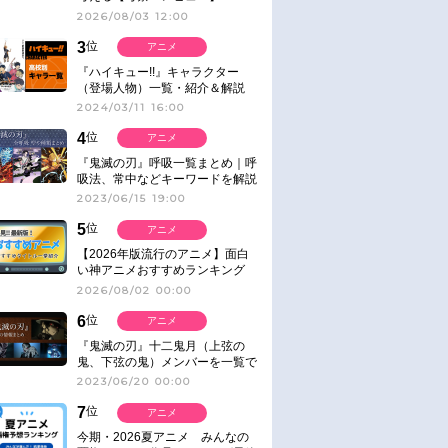
2026/08/03 12:00
3
位
アニメ
『ハイキュー!!』キャラクター
（登場人物）一覧・紹介＆解説
2024/03/11 16:00
4
位
アニメ
『鬼滅の刃』呼吸一覧まとめ｜呼
吸法、常中などキーワードを解説
2023/06/15 19:00
5
位
アニメ
【2026年版流行のアニメ】面白
い神アニメおすすめランキング
【名作・話題作】｜ジャンル別人
2026/08/02 00:00
気作品をピックアップ
6
位
アニメ
『鬼滅の刃』十二鬼月（上弦の
鬼、下弦の鬼）メンバーを一覧で
紹介＆解説（登場鬼の情報まと
2023/06/20 00:00
め）
7
位
アニメ
今期・2026夏アニメ みんなの