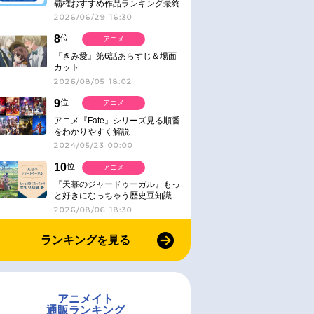
覇権おすすめ作品ランキング最終
結果発表！
2026/06/29 16:30
8
位
アニメ
『きみ愛』第6話あらすじ＆場面
カット
2026/08/05 18:02
9
位
アニメ
アニメ『Fate』シリーズ見る順番
をわかりやすく解説
2024/05/23 00:00
10
位
アニメ
『天幕のジャードゥーガル』もっ
と好きになっちゃう歴史豆知識
2026/08/06 18:30
ランキングを見る
アニメイト
通販ランキング