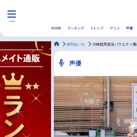
menu
HOME
ランキング
トレンド
アニメ
声優
HOME
ランキング
アニ
animateTimes
相羽あいな
川崎競馬実況バラエティ番
マンガ・ラノベ
ゲーム・アプリ
音楽
声優
最新記事一覧
アニメ記事一覧
声優記事一覧