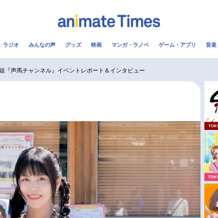
ラジオ
みんなの声
グッズ
映画
マンガ・ラノベ
ゲーム・アプリ
音楽
メ
声優
ラジオ
み
組『声馬チャンネル』イベントレポート＆インタビュー
コスプレ
2.5次元
配信
アニメ映画一覧
今期アニメ曜日別一覧
実写化映画一覧
春アニメ
男性声優/女性声優一覧
夏アニメ
FOLLOW US