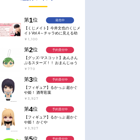
1
第
位
発売中
【くじメイト】今井文也のくじメ
イトVol.4～チャラめに見える幼
馴染、実は一途で独占欲が強いん
￥1,100
です～
2
第
位
予約受付中
【グッズ-マスコット】あんさん
ぶるスターズ！！ おまんじゅう
にぎにぎマスコット ねくすと2
￥770
Hbox
3
第
位
予約受付中
【フィギュア】るかっぷ 超かぐ
や姫！ 酒寄彩葉
￥3,927
4
第
位
予約受付中
【フィギュア】るかっぷ 超かぐ
や姫！ かぐや
￥3,927
5
第
位
予約受付中