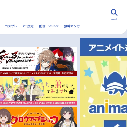
search
コスプレ
2.5次元
配信・Vtuber
無料マンガ
んなの声
グッズ
映画
・Vtuber
トレンド
無料マンガ
秋アニメ
冬アニメ