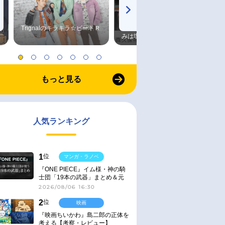
Trignalのキラキラ☆ビートＲ
森久保祥太郎×浪川大輔 つま
みは塩だけ
もっと見る
人気ランキング
1
位
マンガ・ラノベ
『ONE PIECE』イム様・神の騎
士団「19本の武器」まとめ＆元
ネタ
2026/08/06 16:30
2
位
映画
『映画ちいかわ』島二郎の正体を
考える【考察・レビュー】