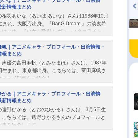
あいな｜アニメキャラ・プロフィール・出演情
最新情報まとめ
の相羽あいな（あいば あいな）さんは1988年10月
TVアニメ『戦隊大失格』
ハイキュー!! 烏野高校放送部!
radio 大直会 2nd season
生まれ、大阪府出身。『BanG Dream!』の湊友希
をはじめ、『少女☆歌劇 レヴュースタァライト』
條クロディーヌ役など、人気作品のキャラクター
じています。こちらでは、相羽あいなさんのオス
麻帆｜アニメキャラ・プロフィール・出演情報・
情報まとめ
記事をご紹介！
・声優の富田麻帆（とみたまほ）さんは、1987年
1日生まれ、東京都出身。こちらでは、富田麻帆さ
オススメ記事をご紹介！
ひかる｜アニメキャラ・プロフィール・出演情
最新情報まとめ
の遠野ひかる（とおのひかる）さんは、3月5日生
。こちらでは、遠野ひかるさんのプロフィールと
記事を紹介します。