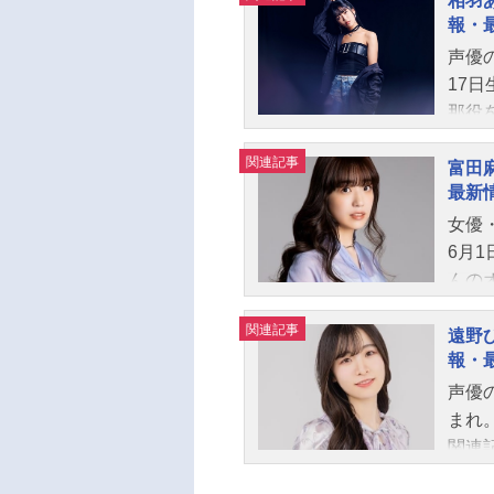
相羽
報・
声優
17日
那役
の西
関連記事
を演
富田
最新
スメ
女優
6月
んの
関連記事
遠野
報・
声優
まれ
関連