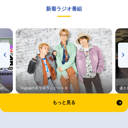
新着ラジオ番組
on
Trignalのキラキラ☆ビートＲ
森久
もっと見る