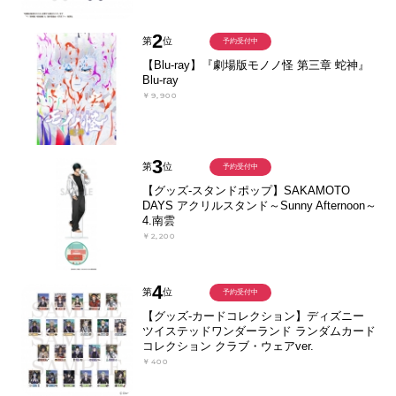
2
第
位
予約受付中
【Blu-ray】『劇場版モノノ怪 第三章 蛇神』
Blu-ray
￥9,900
3
第
位
予約受付中
【グッズ-スタンドポップ】SAKAMOTO
DAYS アクリルスタンド～Sunny Afternoon～
4.南雲
￥2,200
4
第
位
予約受付中
【グッズ-カードコレクション】ディズニー
ツイステッドワンダーランド ランダムカード
コレクション クラブ・ウェアver.
￥400