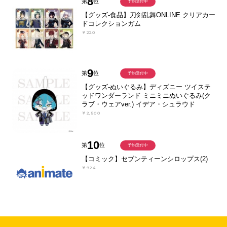
8
第
位
予約受付中
【グッズ-食品】刀剣乱舞ONLINE クリアカー
ドコレクションガム
￥220
9
第
位
予約受付中
【グッズ-ぬいぐるみ】ディズニー ツイステ
ッドワンダーランド ミニミニぬいぐるみ(ク
ラブ・ウェアver.) イデア・シュラウド
￥2,500
10
第
位
予約受付中
【コミック】セブンティーンシロップス(2)
￥924