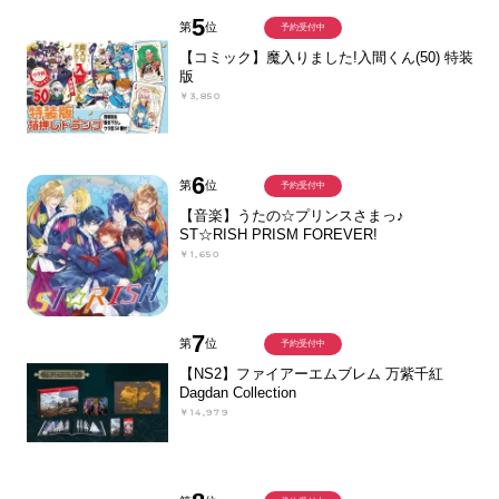
5
第
位
予約受付中
【コミック】魔入りました!入間くん(50) 特装
版
￥3,850
6
第
位
予約受付中
【音楽】うたの☆プリンスさまっ♪
ST☆RISH PRISM FOREVER!
￥1,650
7
第
位
予約受付中
【NS2】ファイアーエムブレム 万紫千紅
Dagdan Collection
￥14,979