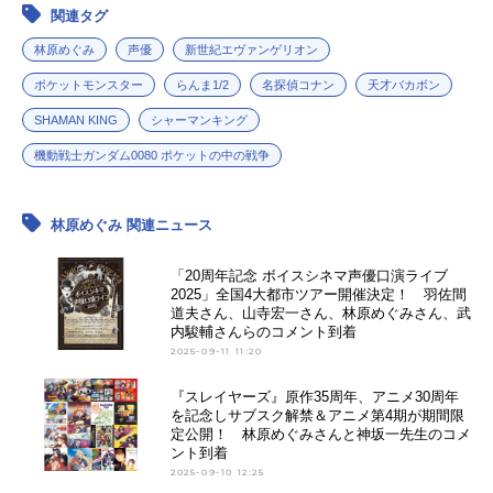
関連タグ
アニメ映画一覧
実写化映画一覧
林原めぐみ
声優
新世紀エヴァンゲリオン
今期アニメ曜日別一覧
ポケットモンスター
らんま1/2
名探偵コナン
天才バカボン
SHAMAN KING
シャーマンキング
春アニメ
夏アニメ
機動戦士ガンダム0080 ポケットの中の戦争
秋アニメ
冬アニメ
林原めぐみ 関連ニュース
男性声優/女性声優一覧
「20周年記念 ボイスシネマ声優口演ライブ
FOLLOW US
2025」全国4大都市ツアー開催決定！ 羽佐間
道夫さん、山寺宏一さん、林原めぐみさん、武
内駿輔さんらのコメント到着
2025-09-11 11:20
『スレイヤーズ』原作35周年、アニメ30周年
を記念しサブスク解禁＆アニメ第4期が期間限
定公開！ 林原めぐみさんと神坂一先生のコメ
ント到着
2025-09-10 12:25