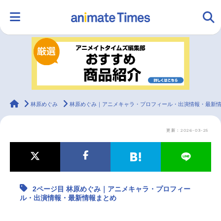
HOME
ランキング
アニメ
声優
ラジオ
みんなの声
グッズ
映画
animateTimes
林原めぐみ
林原めぐみ｜アニメキャラ・プロフィール・出演情報・最新
更新：2026-03-25
マンガ・ラノベ
ゲーム・アプリ
音楽
コスプレ
2.5次元
配信・Vtuber
トレンド
無料マンガ
2ページ目 林原めぐみ｜アニメキャラ・プロフィー
最新記事一覧
ル・出演情報・最新情報まとめ
アニメ記事一覧
声優記事一覧