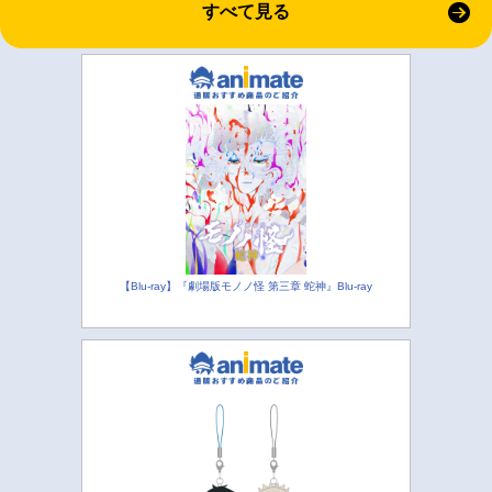
すべて見る
【Blu-ray】『劇場版モノノ怪 第三章 蛇神』Blu-ray