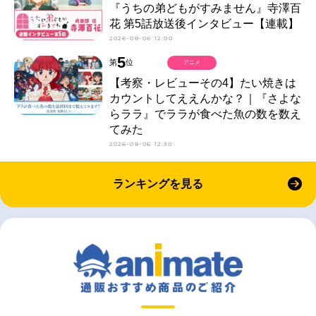
『うちの弟どもがすみません』寺澤百
花 第5話放送後インタビュー【連載】
2026-08-06 12:00
5
第
位
アニメ
【考察・レビューその4】たい焼きは
カウントしてええんかな？｜『さよな
らララ』でララが食べた魚の数を数え
てみた
2026-08-06 12:30
ランキングを見る