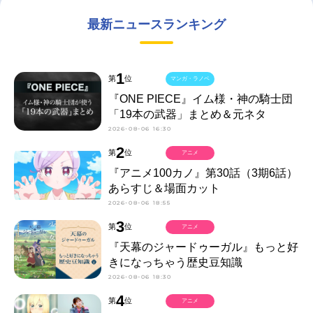
最新ニュースランキング
1
第
位
マンガ・ラノベ
『ONE PIECE』イム様・神の騎士団
「19本の武器」まとめ＆元ネタ
2026-08-06 16:30
2
第
位
アニメ
『アニメ100カノ』第30話（3期6話）
あらすじ＆場面カット
2026-08-06 18:55
3
第
位
アニメ
『天幕のジャードゥーガル』もっと好
きになっちゃう歴史豆知識
2026-08-06 18:30
4
第
位
アニメ