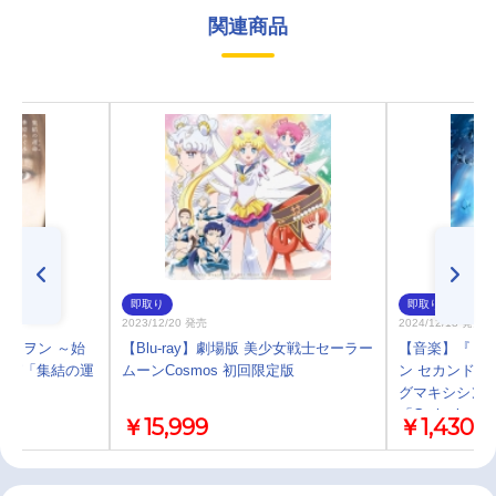
関連商品
即取り
即取り
2023/12/20 発売
2024/12/18 発売
ゲリヲン ～始
【Blu-ray】劇場版 美少女戦士セーラー
【音楽】『Ｐ 
ング「集結の運
ムーンCosmos 初回限定版
ン セカンドイ
グマキシシング
「Gathering」
￥15,999
￥1,430