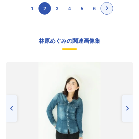
1
2
3
4
5
6
林原めぐみの関連画像集