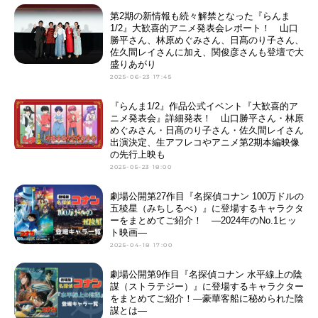
第2期の新情報も続々解禁となった『らんま
1/2』大歓喜的アニメ発表会レポート！ 山口
勝平さん、林原めぐみさん、日髙のり子さん、
佐久間レイさんに加え、関俊彦さんも登壇で大
盛りあがり
2025-06-23 17:45
『らんま1/2』作品公式イベント『大歓喜的ア
ニメ発表会』詳細発表！ 山口勝平さん・林原
めぐみさん・日髙のり子さん・佐久間レイさん
出演決定、生アフレコやアニメ第2期本編映像
の先行上映も
2025-05-23 18:00
劇場公開第27作目『名探偵コナン 100万ドルの
五稜星（みちしるべ）』に登場するキャラクタ
ーをまとめてご紹介！ ―2024年のNo.1ヒッ
ト映画―
2025-04-18 17:00
劇場公開第9作目『名探偵コナン 水平線上の陰
謀（ストラテジー）』に登場するキャラクター
をまとめてご紹介！―豪華客船に秘められた陰
謀とは―