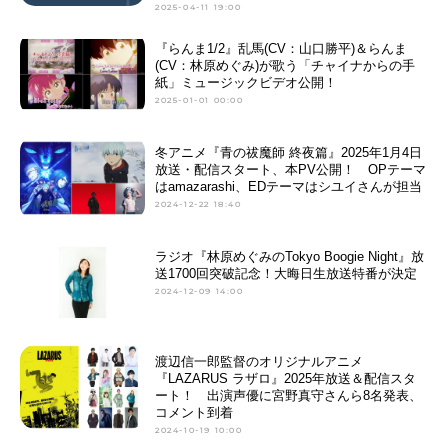
2025-04-11 19:00
『らんま1/2』乱馬(CV：山口勝平)＆らんま
(CV：林原めぐみ)が歌う「チャイナからの手
紙」ミュージックビデオ公開！
2025-01-01 00:00
冬アニメ『青の祓魔師 終夜篇』2025年1月4日
放送・配信スタート、本PV公開！ OPテーマ
はamazarashi、EDテーマはシユイさんが担当
2024-12-22 18:40
ラジオ『林原めぐみのTokyo Boogie Night』放
送1700回突破記念！大晦日生放送特番が決定
2024-12-09 14:00
渡辺信一郎監督のオリジナルアニメ
『LAZARUS ラザロ』2025年放送＆配信スタ
ート！ 出演声優に宮野真守さんら8名発表、
コメント到着
2024-10-19 10:00