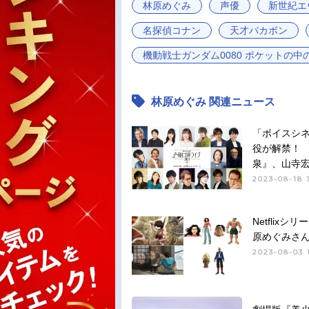
林原めぐみ
声優
新世紀エ
名探偵コナン
天才バカボン
機動戦士ガンダム0080 ポケットの中
林原めぐみ 関連ニュース
「ボイスシネ
役が解禁！
泉』、山寺
2023-08-18 
Netfli
原めぐみさん
2023-08-03 