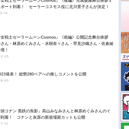
女戦士セーラームーンCosmos』《後編》完成披露舞台挨拶オ
レポート到着！ セーラーコスモス役に北川景子さんが決定！
2:10
女戦士セーラームーンCosmos』《前編》公開記念舞台挨拶
乃さん・林原めぐみさん・水樹奈々さん・早見沙織さん・佐倉綾
登壇！
22:25
023発表！ 総勢280ペアへの推しコメントを公開
18:00
探偵コナン 黒鉄の魚影』高山みなみさんと林原めぐみさんのイ
が到着！ コナンと灰原の新規場面カットも公開
17:10