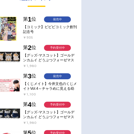
1
第
位
発売中
【コミック】ビビビコミック創刊
記念号
￥935
2
第
位
予約受付中
【グッズ-マスコット】ゴールデ
ンカムイ どうぶつフォーゼマス
コット 4.尾形百之助【再販】
￥1,980
3
第
位
発売中
【くじメイト】今井文也のくじメ
イトVol.4～チャラめに見える幼
馴染、実は一途で独占欲が強いん
￥1,100
です～
4
第
位
予約受付中
【グッズ-マスコット】ゴールデ
ンカムイ どうぶつフォーゼマス
コット 5.月島軍曹【再販】
￥1,980
5
第
位
予約受付中