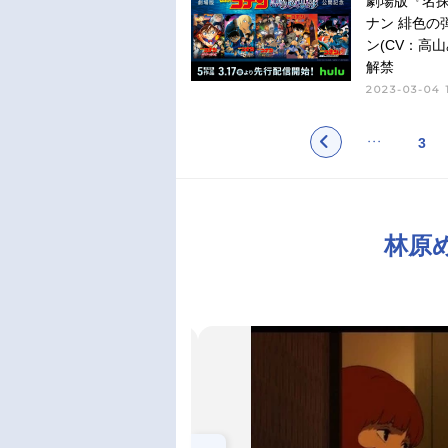
劇場版『名
ナン 緋色の
ン(CV：高
解禁
2023-03-04 
3
林原