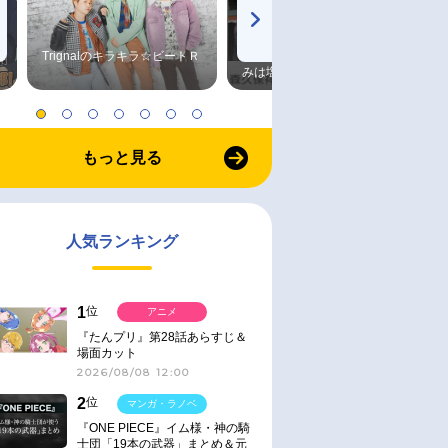
Trignalのキラキラ☆ビートＲ
森久保祥太郎×浪川大輔 つま
みは塩だけ
もっと見る
人気ランキング
1
位
アニメ
『たんプリ』第28話あらすじ＆
場面カット
2026/08/08 12:00
2
位
マンガ・ラノベ
『ONE PIECE』イム様・神の騎
士団「19本の武器」まとめ＆元