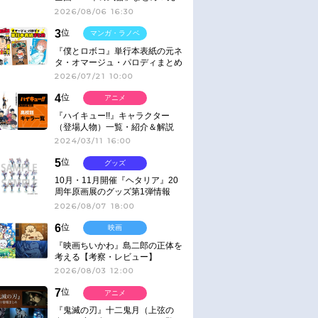
ネタ
2026/08/06 16:30
3
位
マンガ・ラノベ
『僕とロボコ』単行本表紙の元ネ
タ・オマージュ・パロディまとめ
2026/07/21 10:00
4
位
アニメ
『ハイキュー!!』キャラクター
（登場人物）一覧・紹介＆解説
2024/03/11 16:00
5
位
グッズ
10月・11月開催『ヘタリア』20
周年原画展のグッズ第1弾情報
2026/08/07 18:00
6
位
映画
『映画ちいかわ』島二郎の正体を
考える【考察・レビュー】
2026/08/03 12:00
7
位
アニメ
『鬼滅の刃』十二鬼月（上弦の