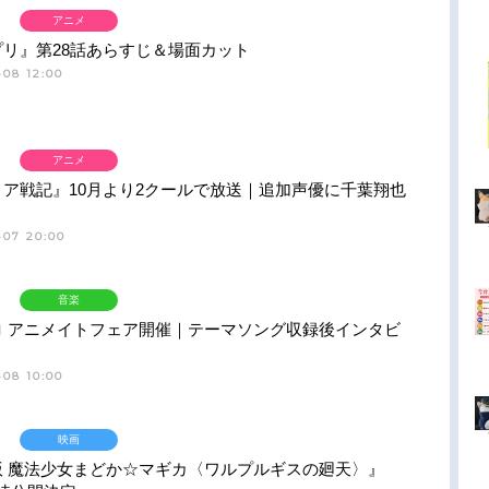
アニメ
プリ』第28話あらすじ＆場面カット
-08 12:00
アニメ
リア戦記』10月より2クールで放送｜追加声優に千葉翔也
-07 20:00
音楽
ロ アニメイトフェア開催｜テーマソング収録後インタビ
-08 10:00
映画
版 魔法少女まどか☆マギカ〈ワルプルギスの廻天〉』