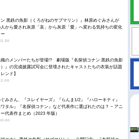
ナン 黒鉄の魚影（くろがねのサブマリン）』林原めぐみさんが
の人から愛され灰原「哀」から灰原「愛」へ変わる気持ちの変化
ュー
12:30
織のメンバーたちが登場!? 劇場版『名探偵コナン 黒鉄の魚影
ン）』の完成披露試写会に登壇されたキャストたちの衣装が話題
トレンド】
12:00
ぐみさん、『スレイヤーズ』『らんま1/2』『ハローキティ』
ワタル』『名探偵コナン』など代表作に選ばれたのは？ − アニ
ー代表作まとめ（2023 年版）
00:00