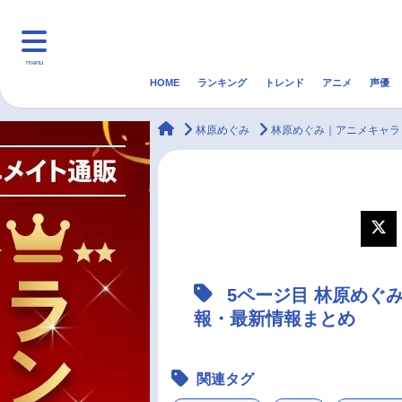
menu
HOME
ランキング
トレンド
アニメ
声優
HOME
ランキング
アニ
animateTimes
林原めぐみ
林原めぐみ｜アニメキャラ
マンガ・ラノベ
ゲーム・アプリ
音楽
最新記事一覧
アニメ記事一覧
5ページ目 林原めぐ
声優記事一覧
報・最新情報まとめ
関連タグ