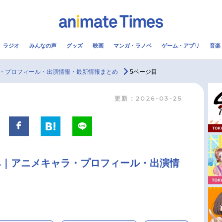
ラジオ
みんなの声
グッズ
映画
マンガ・ラノベ
ゲーム・アプリ
音楽
メ
声優
ラジオ
み
・プロフィール・出演情報・最新情報まとめ
5ページ目
更新：2026-03-25
コスプレ
2.5次元
配信
アニメ映画一覧
今期アニメ曜日別一覧
実写化映画一覧
春アニメ
み｜アニメキャラ・プロフィール・出演情
男性声優/女性声優一覧
夏アニメ
FOLLOW US