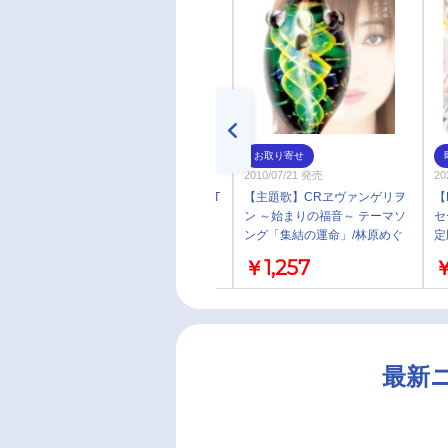
お取り寄せ
お取り寄せ
2011/06/11 発売
2010/07/21 発売
20
【アルバム】林原めぐみ/BEST
【主題歌】CRヱヴァンゲリヲ
【
アルバム VINTAGE White 通常
ン ～始まりの福音～ テーマソ
セ
盤
ング「集結の運命」/林原めぐ
定
み
￥3,142
￥1,257
￥
最新