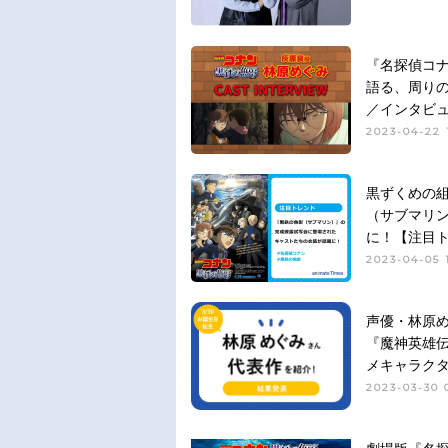
『名探偵コ
語る、周り
／インタビ
2023-04-22 
黒ずくめの組
（サブマリ
に！【注目
2023-04-05 
声優・林原め
『魔神英雄伝
メキャラクタ
2023-03-30 