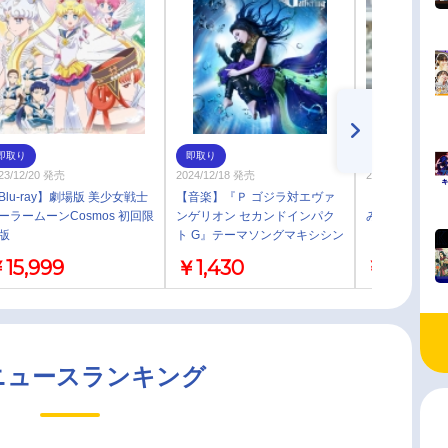
即取り
即取り
お取り寄せ
23/12/20 発売
2024/12/18 発売
2023/12/06 発売
Blu-ray】劇場版 美少女戦士
【音楽】『Ｐ ゴジラ対エヴァ
【マキシシン
ーラームーンCosmos 初回限
ンゲリオン セカンドインパク
み/終結の槍/
版
ト G』テーマソングマキシシン
グル 林原めぐみ/
15,999
￥1,430
￥1,430
「Gathering」
ニュースランキング