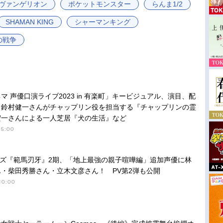
ヴァンゲリオン
ポケットモンスター
らんま1/2
SHAMAN KING
シャーマンキング
の戦争
マ 声優口演ライブ2023 in 有楽町」キービジュアル、演目、配
 鈴村健一さんがチャップリン役を担当する『チャップリンの霊
宏一さんによる一人芝居『犬の生活』など
15:00
xシリーズ『範馬刃牙』2期、「地上最強の親子喧嘩編」追加声優に林
・柴田秀勝さん・立木文彦さん！ PV第2弾も公開
10:00