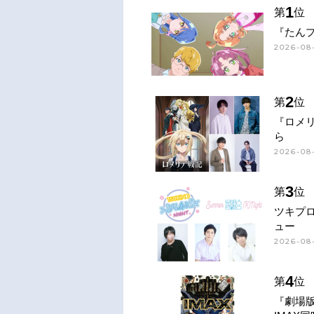
1
第
位
『たん
2026-08
2
第
位
『ロメ
ら
2026-08
3
第
位
ツキプ
ュー
2026-08
4
第
位
『劇場