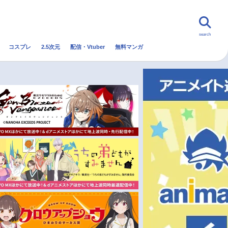
search
コスプレ
2.5次元
配信・Vtuber
無料マンガ
んなの声
グッズ
映画
・Vtuber
トレンド
無料マンガ
秋アニメ
冬アニメ