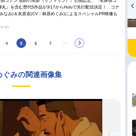
探偵コナン 黒鉄の魚影（サブマリン）』公開記念、『名探偵コ
弾丸』を含む歴代5作品が3/17からHuluで先行配信決定！ コナ
山みなみ)＆灰原哀(CV：林原めぐみ)によるスペシャルPR映像も
TVアニメ『戦隊大失格』
ハイキュー!! 烏野高校放送部!
radio 大直会 2nd season
18:30
4
5
6
7
めぐみの関連画像集