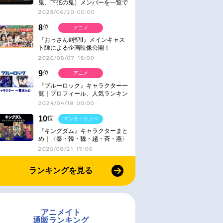
鬼、下弦の鬼）メンバーを一覧で
紹介＆解説（登場鬼の情報まと
2023/06/20 00:00
め）
8
位
アニメ
『おっさん剣聖II』メインキャス
ト陣による企画映像公開！
2026/08/07 18:00
9
位
アニメ
お取り寄せ
お取り寄せ
『ブルーロック』キャラクター一
2022/12/21 発売
2021/04/14 発売
覧｜プロフィール、人気ランキン
グル】林原めぐ
【主題歌】Pゴジラ対エヴァン
【主題歌】TV SHAMAN KI
グ、キャラソン、診断など気にな
2024/04/18 00:00
終結のはじまり
ゲリオン G細胞覚醒 テーマソ
主題歌「Soul salvation」/
る情報まとめ
ング「集結の果てに」/林原め
めぐみ
10
位
マンガ・ラノベ
ぐみ
￥1,320
￥1,320
『キングダム』キャラクターまと
め｜〈秦・韓・魏・趙・斉・燕〉
2025/08/21 17:00
ランキングを見る
アニメイト
通販ランキング