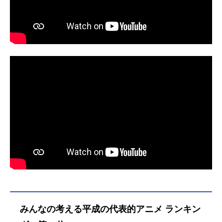
日（金）キャストサトシ：松本梨香
不朽の名作がフル3DCG映像で、201
迫った時、ポケモンと人間、親子の
ピカチュウ：大谷育江ムサシ：林原
9年夏、世界中にSTRIKESBACK！！
愛が試される。作品名劇場版ポケッ
めぐみコジロウ：三木眞一郎ニャー
作品名ミュウツーの逆襲EVOLUTION
トモンスターココ放送形態劇場版ア
ス：犬山イヌコラルゴ：芦田愛菜リ
放送形態劇場版アニメシリーズポケ
ニメシリーズポケットモンスタース
サ：川栄李奈トリト：濱田岳カガ
ットモンスタースケジュール2019年
ケジュール2020年12月25日（金）キ
チ：大倉孝二ヒスイ：野沢雅子リ
7月12日（金）キャストサトシ：松本
ャストサトシ：松本梨香ピカチュ
ク：中川翔...
梨香ピカチュウ：大谷育江カスミ：
ウ：大谷育江ザルード：中山勘九郎
飯塚雅弓タケシ：うえだゆうじムサ
ココ：上白石萌歌ゼッド博士：山寺
シ：林原めぐみコジロウ：三木眞一
宏一カレン：中川翔子ムサシ：林原
郎ニャース：犬山イヌコナレーショ
めぐみコジロウ：三木眞一郎ニャー
ン：石塚運昇ミュウツー：市村正親
ス：犬山イヌコナレーション：堀内
ボイジ...
賢雄スタッフ原案：田尻智監督：矢
嶋哲生脚本：冨岡淳広 矢嶋哲生ア
ニメーションプロデューサー：加藤
浩幸キャラクターデザイン：丸藤広
貴総作画監督：丸藤広貴 西谷泰史
音響監督：三間雅文アニメーション
制作...
みんなの考える平成の代表的アニメ ランキン