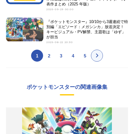
表作まとめ（2025 年版）
2025-09-29 00:00
『ポケットモンスター』10/10から3週連続で特
別編「エピソード：メガシンカ」放送決定！
キービジュアル・PV解禁、主題歌は「ゆず」
が担当
2025-08-22 20:30
1
2
3
4
5
ポケットモンスターの関連画像集