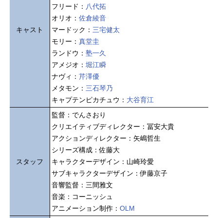
フリード：
八代拓
オリオ：
佐倉綾音
キャスト
マードック：
三宅健太
モリー：
真堂圭
ランドウ：
塾一久
アメジオ：
堀江瞬
ナヴィ：
芹澤優
メタモン：
三石琴乃
キャプテンピカチュウ：
大谷育江
監督：でんさおり
クリエイティブディレクター：冨安大貴
アクションディレクター：矢嶋哲生
シリーズ構成：佐藤大
スタッフ
キャラクターデザイン：山崎玲愛
サブキャラクターデザイン：伊藤京子
音響監督：三間雅文
音楽：コーニッシュ
アニメーション制作：
OLM