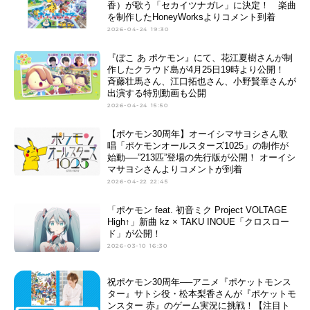
香）が歌う「セカイツナガレ」に決定！ 楽曲
を制作したHoneyWorksよりコメント到着
2026-04-24 19:30
『ぽこ あ ポケモン』にて、花江夏樹さんが制
作したクラウド島が4月25日19時より公開！
斉藤壮馬さん、江口拓也さん、小野賢章さんが
出演する特別動画も公開
2026-04-24 15:50
【ポケモン30周年】オーイシマサヨシさん歌
唱「ポケモンオールスターズ1025」の制作が
始動──”213匹”登場の先行版が公開！ オーイシ
マサヨシさんよりコメントが到着
2026-04-22 22:45
「ポケモン feat. 初音ミク Project VOLTAGE
High↑」新曲 kz × TAKU INOUE「クロスロー
ド」が公開！
2026-03-10 16:30
祝ポケモン30周年──アニメ『ポケットモンス
ター』サトシ役・松本梨香さんが『ポケットモ
ンスター 赤』のゲーム実況に挑戦！【注目ト