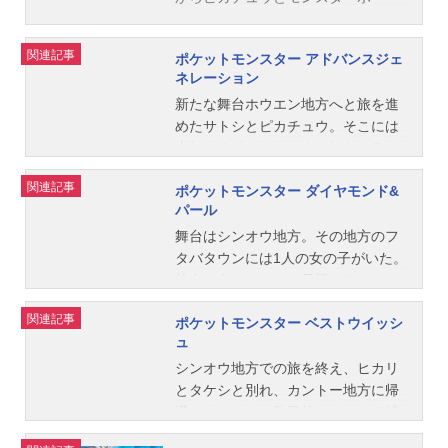
ル、ポケモン図鑑をもらい、ポケモ
ンマスターを目指して冒険の旅に出
関連記事
ポケットモンスター アドバンスジェ
発。ニビジム、クチバジムなどでの
ネレーション
激しいバトルや、行く先々でのポケ
新たな舞台ホウエン地方へと旅を進
モンたちとの出会い。ポケモンたち
めたサトシとピカチュウ。そこには
の不思議な話やユーモアたっぷりの
未知なるポケモン、まだ知らぬライ
表情なども交えたポケモンTVアニメ
バル達とのバトルがあった。そこで
シリーズ第1弾。作品名ポケットモン
関連記事
ポケットモンスター ダイヤモンド&
出会ったのが、ハルカとマサトの姉
スター（無印）放送形態TVアニメス
パール
弟。ハルカはトップコーディネータ
ケジュール1997年4月1日（火）～20
ーを目指し、サトシ達と共に夢と希
舞台はシンオウ地方。その地方のフ
02年11月14日（木）テレビ東京ほか
望の旅を始める。そして一行の旅の
タバタウンには1人の女の子がいた。
話数全275話キャストサトシ：松本梨
舞台は、一転カントー地方へ。サト
彼女の名はヒカリ。母親のアヤコは
香ピカチュウ：大谷育江カスミ：飯
シはバトルフロンティア制覇を、ハ
過去にポケモンコーディネーターの
塚雅弓コダック：愛河里花子トゲピ
関連記事
ポケットモンスター ベストウイッシ
ルカもまたポケモンコンテストへの
頂点「トップコーディネーター」に
ー：こおろぎさとみタケシ：うえだ
ュ
出場を目指すことに。彼らの旅はま
立った有名人。アヤコに憧れるヒカ
ゆうじロコン：愛河里花子ケンジ：
だまだつづいていくのであった…。
リは自分もトップコーディネーター
シンオウ地方での旅を終え、ヒカリ
関智一マリル：かないみかオーキド
作品名ポケットモンスターアドバン
になることを目標としていた。10歳
とタケシと別れ、カントー地方に帰
博士：石塚運昇シゲル：小林優子ム
スジェネレーション放送形態TVアニ
になって旅立ちの日を迎えたヒカリ
還したサトシ。数日後、オーキド博
サシ：林原めぐみソーナンス：うえ
メシリーズポケットモンスタースケ
は、マサゴタウンに研究所を受け持
士が学会でイッシュ地方に出かける
だゆうじコジロウ：三木眞一郎ニャ