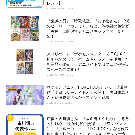
レンド】
2026-02-26 11:40
『鬼滅の刃』『暗殺教室』『おそ松さん』『僕
のヒーローアカデミア』など、体や髪の色など
「黄色」に関係するアニメキャラクターまと
め！
2026-02-21 17:00
アプリゲーム『ポケモンマスターズ EX』6.5
周年を記念して、ゲーム内イラストを使用した
新商品が発売！ アニメイトではフェアや特設
スペースの展開も!!
2026-01-09 10:00
ポケモンアニメ『POKÉTOON』シリーズ最新
作「明日もサーナイトと」公開！ 内田雄馬さ
ん・花澤香菜さんからコメント到着
2025-10-24 22:15
声優・古川慎さん、『吸血鬼すぐ死ぬ』『るろ
うに剣心 －明治剣客浪漫譚－』『ワンパンマ
ン』『ブルーロック』『DIG-ROCK』など代表
作に選ばれたのは？ − アニメキャラクター代