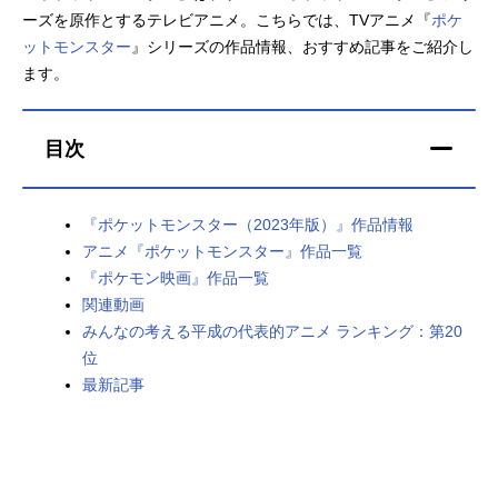
ーズを原作とするテレビアニメ。こちらでは、TVアニメ『
ポケ
アニメ映画一覧
実写化映画一覧
ットモンスター
』シリーズの作品情報、おすすめ記事をご紹介し
ます。
今期アニメ曜日別一覧
春アニメ
夏アニメ
目次
秋アニメ
冬アニメ
『ポケットモンスター（2023年版）』作品情報
男性声優/女性声優一覧
アニメ『ポケットモンスター』作品一覧
『ポケモン映画』作品一覧
FOLLOW US
関連動画
みんなの考える平成の代表的アニメ ランキング：第20
位
最新記事