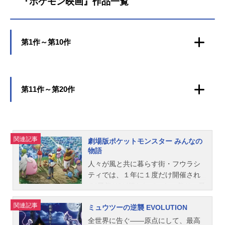
『ポケモン映画』作品一覧
n『ポケットモンスター』公式サイト
碧アラン：小野賢章カルネ：折笠富
藤原夏海フリード：八代拓オリオ：
『ポケットモンスター』公式Twitte
美子ワタル：千葉進歩ダイゴ：...
佐倉綾音マードック：三宅健太モリ
r 「ポケットモンスターめざせポケモ
ー：真堂圭ランドウ：塾一久アメジ
ンマスター」のグッズを探す
オ：堀江瞬ナヴィ：芹澤優メタモ
第1作～第10作
ン：三石琴乃キャプテンピカチュ
ウ：大谷育江スタッフ監督：でんさ
おりクリエイティブディレクター：
冨安大貴アクションディレクター：
第11作～第20作
矢嶋哲生シリーズ構成：佐藤大キャ
ラクターデザイン：山崎玲愛サブキ
ャラクターデザイン：伊藤京子音響
監督：三間雅文音楽：コーニッシュ
アニメーション制作：OLM公開開始
関連記事
劇場版ポケットモンスター みんなの
年＆季節2023春アニメ(C)Nintendo・
物語
C...
人々が風と共に暮らす街・フウラシ
ティでは、１年に１度だけ開催され
る“風祭り”が行われていた。祭りの最
終日には伝説のポケモン・ルギアが
関連記事
ミュウツーの逆襲 EVOLUTION
現れて、人々はそこで恵みの風をも
らう約束を、昔から交わしていたと
全世界に告ぐ――原点にして、最高