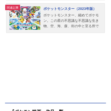
二音響監督：三間雅文公開開始年＆
作品名ポケットモンスターめざせポ
瀬茉莉也）ED2：「ロケット団団
カチュウ：大谷育江ロトム図鑑：浪
さんのポケモンたちとともに、今、
関連記事
ポケットモンスター（2023年版）
季節2014春アニメ(C)Nintendo･Creat
ケモンマスター放送形態TVアニメシ
歌」ロケット団（ムサシ、コジロ
川大輔リーリエ：真堂圭カキ：石川
無限に広がるポケモン世界への冒険
ures･GAMEFREAK･TVTokyo･ShoPr
リーズポケットモンスタースケジュ
ウ、ニャース）ED3：「ドリドリ」
界人マオ：上田麗奈スイレン：菊地
がはじまる。さぁ…夢と冒険と！ポ
ポケットモンスター、縮めてポケモ
o･JRKikaku(C)Pokémon『ポケット
ール2023年1月13日（金）〜2023年
セレナ（牧口真幸）ED4：「キラキ
瞳マーマネ：武隈史子ククイ博士：
ケットモンスターの世界へ！レッツ
ン。この星の不思議な不思議な生き
モンスターXY特別編最強メガシン
3月24日（金）テレビ東京ほか話数全
ラ...
中川慶一オーキド博士/校長：石塚運
ゴー！作品名ポケットモンスター（2
物。空、海、森、街の中と至る所で
カ』公式サイト 「ポケットモンスタ
11話キャストサトシ：松本梨香ピカ
昇→堀内賢雄（2代目）ムサシ：林原
019年版）放送形態TVアニメスケジ
その姿を見ることができる。不思議
ーXY特別編最強メガシンカ」のグッ
チュウ：大谷育江タケシ：うえだゆ
めぐみコジロウ：三木眞一郎ニャー
ュール2019年11月17日（日）～202
なペンダントを持つパルデア出身の
ズを探す
うじカスミ：飯塚雅弓ムサシ：林原
ス：犬山イヌコソーナンス：うえだ
2年12月23日（金）テレビ東京ほか
少女、リコ。謎のモンスターボール
めぐみコジロウ：三木眞一郎ニャー
ゆうじグラジオ：岡本信彦ルザミー
話数全136話+特別編キャストサト
を持つカントー出身の少年、ロイ。
ス：犬山イヌコオーキド博士：堀内
ネ：木下紗華ビッケ：藤村知可ザオ
シ：松本梨香ピカチュウ：大谷育江
広大なポケットモンスターの世界を
賢雄スタッフ総監督：湯山邦彦監
ボー：真殿光昭バーネット：國立幸
ゴウ：山下大輝サクラギ博士：中村
舞台にリコとロイの新たな冒険が始
督：冨安大貴シリーズコンストラク
スタッフ総監督：湯山邦彦監督：冨
悠一コハル：花澤香菜オーキド博
まる！ふたりを待ち受ける出会い、
ション：冨岡淳広キャラクターデザ
安大貴シリーズ構成：松井亜弥キャ
士：堀内賢雄ムサシ：林原めぐみコ
そして運命とは―！？これは、冒険
イン：安田周平音響監督：三間雅文
ラクターデザイン：中野悟史 安田
ジロウ：三木眞一郎ニャース：犬山
を通じて大事な何かを「見つける」
音楽：林ゆうき主題歌OP：「めざせ
周平美術監督：武藤正敏色彩設計：
イヌコソーナンス：うえだゆうじダ
物語。作品名ポケットモンスター（2
ポケモンマスター-withmyfriends-」
吉野記通撮影監督：折笠裕子編
ンデ：小野大輔ツルギ：神谷浩史ア
023年版）放送形態TVアニメシリー
サトシ（CV：松本梨香）公開開始年
集：...
サヒ：白石涼子シゲル：小林優子オ
ズポケットモンスタースケジュール2
＆季節2023冬アニメ(C)Nintendo・C
ニオン：三浦千幸ネズ：下野紘マリ
023年4月14日（金）〜テレビ東京ほ
reatures・GAMEFREAK・TVToky
ィ：小倉唯ヤドキング（ガラルのす
かキャストリコ：鈴木みのりロイ：
o・ShoPro・JRKikaku (C)Pokémo
がた）：あばれる君アイリス：悠木
寺崎裕香ドット：青山吉能ウルト：