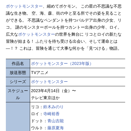
ポケットモンスター
、縮めてポケモン。 この星の不思議な不思
議な生き物。 空、海、森、街の中と至る所でその姿を見ること
ができる。 不思議なペンダントを持つパルデア出身の少女、リ
コ。 謎のモンスターボールを持つカントー出身の少年、ロイ。
広大な
ポケットモンスター
の世界を舞台に リコとロイの新たな
冒険が始まる！ ふたりを待ち受ける出会い、そして運命とは
―！？ これは、冒険を通じて大事な何かを「見つける」物語。
作品名
ポケットモンスター（2023年版）
放送形態
TVアニメ
シリーズ
ポケットモンスター
スケジュー
2023年4月14日（金）〜
ル
テレビ東京ほか
リコ：
鈴木みのり
ロイ：
寺崎裕香
ドット：
青山吉能
ウルト：
藤原夏海