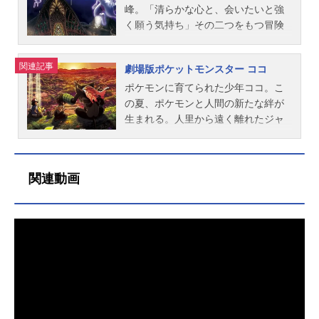
いう。ポケモン初心者の女子高生、
峰。「清らかな心と、会いたいと強
リサ。嘘がやめられなくなってしま
く願う気持ち」その二つをもつ冒険
ったホラ吹き男、カガチ。自分に自
者の前にだけ姿を現すという幻のポ
信が持てない気弱な研究家、トリ
ケモン・ミュウ。全てのポケモン
関連記事
劇場版ポケットモンスター ココ
ト。ポケモンを毛嫌いする変わり者
の“はじまり”と言われ、世界中のポケ
のおばあさん、ヒスイ。森の中で一
モン研究者が行方を追うなか、つい
ポケモンに育てられた少年ココ。こ
人佇む謎の少女、ラルゴ。偶然、風
に一人の科学者がミュウの化石を発
の夏、ポケモンと人間の新たな絆が
祭りに参加していたサトシとピカチ
見し、それを元に神をも恐れぬ禁断
生まれる。人里から遠く離れたジャ
ュウは、５人の仲間たちと出会う。
の行為に手を染めてしまう。「ここ
ングルの奥地。そこに、よそ者が足
それぞれが悩みを抱え、パートナー
はどこだ…。わたしは誰だ…。」最
を踏み入れることを許さない、厳し
のポケモンと一歩を踏み出せない
強のポケモンをつくりたいという人
い掟で守られたポケモンたちの楽
関連動画
中、みんなが出会うことで、運命の
間のエゴによって、この世に生み落
園、オコヤの森があった。その森
歯車が動き出す……。ルギアとの約
とされた伝説のポケモン。その名も
で、幻のポケモン・ザルードに、ポ
束は守られるのか？ そして幻のポ
ミュウツー。存在する理由も分から
ケモンとして育てられた少年ココ。
ケモン・イナズマの正体とは？？
ないまま、最強の兵器としての実験
自分のことをポケモンだと信じて疑
今、人とポケモン、みんなの絆が奇
を繰り返されるミュウツーは、その
わないココは、ある日、サトシとピ
跡を起こす――。作品名劇場版ポケ
心の中に、自分を生み出した人間に
カチュウに出会い、初めての「ニン
ットモンスターみんなの物語放送形
対する憎悪の念を宿していく――。
ゲンの友達」ができる。自分は【ポ
態劇場版アニメシリーズポケットモ
「これは、わたしを生み出した人類
ケモン】なのか？ それとも【人
ンスタースケジュール2018年7月13
への、逆襲だ！」ついに、あの完全
間】なのか？ オコヤの森に危機が