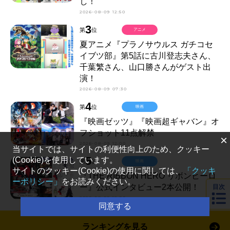
し！
2026-08-09 12:50
3
第
位
アニメ
夏アニメ『プラノサウルス ガチコセ
イブツ部』第5話に古川登志夫さん、
千葉繁さん、山口勝さんがゲスト出
演！
2026-08-09 07:30
4
第
位
映画
『映画ゼッツ』『映画超ギャバン』オ
フショット11点解禁
×
2026-08-09 12:00
当サイトでは、サイトの利便性向上のため、クッキー
5
(Cookie)を使用しています。
第
位
映画
サイトのクッキー(Cookie)の使用に関しては、
「クッキ
『THE RIBBON HERO リボンヒーロ
ーポリシー」
をお読みください。
ー』公式インタビュー2本公開！
目次
2026-08-09 12:00
同意する
ランキングを見る