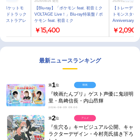
2026/08/26 発売
2026/11/02 発売
V ポケットモ
【Blu-ray】「ポケモン feat. 初音ミク
【トレーディ
ウンドトラック
VOLTAGE Live！」Blu-ray特装盤 / ポ
トモンスター Jou
～オーケストラアレ
ケモン feat. 初音ミク
Anniversar
￥15,400
￥2,090
最新ニュースランキング
1
第
位
映画
『映画たんプリ』ゲスト声優に鬼頭明
里・島﨑信長・内山昂輝
2026-08-09 09:00
2
第
位
アニメ
『生穴る』キービジュアル公開、キャ
ラクターデザイン・今村亮氏描き下ろ