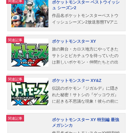
関連記事
ポケットモンスター ベストウイッシ
ジュール2002年11月21日（木）～20
つナナカマド博士から貰ったペンギ
ということでサトシとピカチュウ、
ース：犬山イヌコスタッフ原案：田
ュ シーズン2
06年9月14日（木）テレビ東京ほか
ンポケモン・ポッチャマと共にポケ
母親のハナコはオーキド博士と一緒
尻智スーパーバイザー：石原恒和ア
話数全192話キャストサトシ：松本梨
モンコンテストを巡る旅に挑んでい
にイッシュ地方に旅行へ行くこと
作品名ポケットモンスターベストウ
ソシエイトプロデューサー：吉川兆
香ピカチュウ：大谷育江タケシ：う
く。その頃、カントー地方のバトル
に。飛行機で辿り着いたイッシュ地
イッシュシーズン2放送形態TVアニ
二アニメーション監修：小田部羊一
えだゆうじハルカ：KAORIマサト：
フロンティアを制覇しハルカとマサ
方では、サトシがこれまで見たこと
メシリーズポケットモンスターベス
企画：岩田圭介、川口孝司、久保雅
山田ふしぎシュウ：斎賀みつきムサ
ト姉弟・タケシと別れた後、サトシ
の無いポケモンが多数いた。イッシ
トウイッシュスケジュール2012年6
一総監督：湯山邦彦監督：日高政光
関連記事
ポケットモンスター XY
シ：林原めぐみコジロウ：三木眞一
はピカチュウとエイパムを連れて、
ュ地方でポケモンリーグが開催され
月21日（木）～2013年9月26日
美術監督：金村勝義色彩設計：吉野
郎ニャース：犬山イヌコスタッフ原
シンオウリーグ出場を目指すために
ることを知ったサトシは、イッシュ
（木）テレビ東京ほか話数全58話キ
記通、大関たつ枝撮影監督：池上元
旅の舞台・カロス地方にやってきた
案：田尻智、増田順一、杉森建スー
シンオウ地方へ。しかし、後を追っ
リーグに出場するために、再び旅立
ャストサトシ：松本梨香ピカチュ
秋、白井久男編集：辺見俊夫、...
サトシとピカチュウを待っていたの
パーバイザー：石原恒和アソシエイ
て来たロケット団の襲撃でピカチュ
って行く。やがて、竜の里出身のト
ウ：大谷育江アイリス：悠木碧キバ
は新しいポケモン・仲間たちとの出
トプロデューサー：吉川兆二アニメ
ウが吹っ飛ばされてしまう。サトシ
レーナー・アイリスとポケモンソム
ゴ：津田美波デント：宮野真守ムサ
会い！全てがパワーアップして登
ーション監修：小田部羊一企画：岩
はエイパムと共に必死にピカチュウ
リエのデントがサトシの旅に同行す
シ：林原めぐみコジロウ：三木眞一
場、ポケモンバトルも大きく進化！
関連記事
ポケットモンスター XY&Z
田圭介、深沢幹彦、陣内弘之、久保
を探し始める。その最中、ブリーダ
るようになる。作品名ポケットモン
郎ニャース：犬山イヌコミジュマ
躍動感抜群のバトルから目を離す
雅一総監督：湯山邦彦監督：日高政
ー修行を続けるためにウソハチとと
スターベストウイッシュ放送形態TV
ル：福圓美里チャオブー：水田わさ
な！そしてこの旅最大の謎！？ポケ
伝説のポケモン『ジガルデ』に隠さ
光、須藤典彦キャラクターデザイ
もに旅を再開したタケシと偶然出会
アニメシリーズポケットモンスター
びヤナップ：藤村知可ナレーショ
モンの更なる進化”メガシンカ”とは？
れた秘密！サトシの『ゲッコウガ』
ン：一石小百合総作画監督：山田
い、行動をともにする。一方、サト
スケジュール2010年9月23日（木）
ン：石塚運昇スタッフ総監督：湯山
出会うもの全てのキズナに導かれポ
に起きる不思議な現象！彼らの前に
俊...
シとはぐれたピカチュウは旅を始め
～2012年6月14日（木）テレビ東京
邦彦監督：須藤典彦シリーズ構成：
ケモンマスターを目指すサトシとピ
立ちはだかるアランと謎の組織『フ
たばかりのヒカリに発見されてい
ほか話数全84話キャストサトシ：松
冨岡淳広キャラクターデザイン：山
カチュウ。カロスリーグ挑戦へ向け
レア団』の目的とは一体？全てのナ
関連記事
ポケットモンスター XY 特別編 最強
た。ナナカマド博士の導きで合流し
本梨香ピカチュウ：大谷育江アイリ
田俊也総作画監督：広岡トシヒト美
た彼らの新たな冒険が、今、はじま
ゾが解き明かされる時、カロス地方
メガシンカ
たサトシ達は、それぞれの目標のた
ス：悠木碧キバゴ：津田美波デン
術監督：金村勝義色彩設計：吉野記
る！作品名ポケットモンスターXY放
最大の危機が訪れる！！作品名ポケ