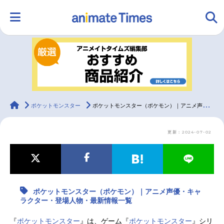
HOME
ランキング
アニメ
声優
ラジオ
みんなの声
グッズ
映画
animateTimes
ポケットモンスター
ポケットモンスター（ポケモン）｜アニメ声優・キャラクター・登場人物・最新情報一覧
更新：2024-07-02
マンガ・ラノベ
ゲーム・アプリ
音楽
コスプレ
2.5次元
配信・Vtuber
トレンド
無料マンガ
ポケットモンスター（ポケモン）｜アニメ声優・キャ
最新記事一覧
ラクター・登場人物・最新情報一覧
アニメ記事一覧
声優記事一覧
『
ポケットモンスター
』は、ゲーム『
ポケットモンスター
』シリ