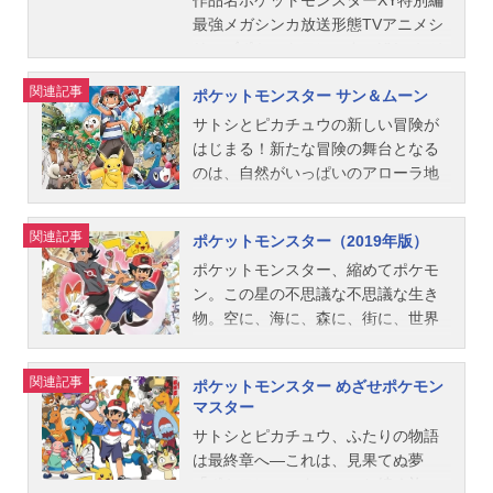
めに3人で旅をすることになる。作品
ト：宮野真守ムサシ：林原めぐみコ
通撮影監督：白井久男編集：辺見俊
作品名ポケットモンスターXY特別編
送形態TVアニメシリーズポケットモ
ットモンスターXY&Z放送形態TVア
名ポケットモンスターダイヤモ...
ジロウ：三木眞一郎ニャース：犬山
夫音楽：宮崎慎二音響監督：三間雅
最強メガシンカ放送形態TVアニメシ
ンスタースケジュール2013年10月17
ニメシリーズポケットモンスタース
イヌコシューティー：渡辺明乃スタ
文主題歌OP1：「やじるしになっ
リーズポケットモンスターXYスケジ
日（木）～2015年10月22日（木）テ
ケジュール2015年10月29日（木）～
ッフ原案：田尻智、増田順一、杉森
て!」松本梨香OP2：「やじるしにな
ュール第1弾「ActI」：2014年4月3日
レビ東京系にて話数全93話キャスト
2016年11月10日（木）テレビ東京系
関連記事
ポケットモンスター サン＆ムーン
建スーパーバイザー：石原恒和アソ
って!2013」松本梨香OP3：「夏めく
（木）第2弾「ActII」：2014年11月6
サトシ：松本梨香ピカチュウ：大谷
にて話数全47話＋特別編2話キャスト
シエイトプロデューサー：吉川兆二
坂道」ダイスケED1：「サクラ・ゴ
日（木）第3弾「ActIII」：2015年3月
育江セレナ：牧口真幸シトロン：梶
サトシ：松本梨香ピカチュウ：大谷
サトシとピカチュウの新しい冒険が
アニメーション監修：小田部羊一企
ーラウンド」私立恵比寿中学ED2：
19日（木）第4弾「ActIV」：2015年
裕貴ユリーカ：かないみかムサシ：
育江セレナ：牧口真幸シトロン：梶
はじまる！新たな冒険の舞台となる
画：福永晋、久保雅一総監督：湯山
「手をつなごう」私立恵比寿中学公
10月29日（木）・2015年12月31日
林原めぐみコジロウ：三木眞一郎ニ
裕貴ユリーカ：伊瀬茉莉也ムサシ：
のは、自然がいっぱいのアローラ地
邦...
開開始年＆季節2012夏アニメ(C)Nint
（木）キャストアラン：小野賢章マ
ャース：犬山イヌコソーナンス：う
林原めぐみコジロウ：三木眞一郎ニ
方。どこまでも広がる青い空と青い
endo･Creatures･GAMEFREAK･TVT
ノン：小松未可子ツワブキ・ダイ
えだゆうじナレーション：石塚運昇
ャース：犬山イヌコソーナンス：う
海にかこまれたこのアローラ地方
関連記事
ポケットモンスター（2019年版）
okyo･ShoPro･JRKikaku(C)Pok?mon
ゴ：鈴村健一プラターヌ博士：土田
スタッフ総監督：湯山邦彦監督：矢
えだゆうじナレーション：石塚運昇
で、サトシとピカチュウをまちうけ
TVアニメ『ポケットモンスターベス
大フラダリ：手塚秀彰アヤカ：沢井
嶋哲生シリーズ構成：冨岡淳広キャ
スタッフ総監督：湯山邦彦監督：矢
るものとは…？ 新しいポケモン、
ポケットモンスター、縮めてポケモ
トウイッシュシーズン2』公式サイ
美優ルイ：山寺宏一ズミ：吉野裕行
ラクターデザイン：広岡トシヒト総
嶋哲生シリーズ構成：冨岡淳広キャ
新しい仲間、そして新たな体験…。
ン。この星の不思議な不思議な生き
ト 「ポケットモンスターベストウイ
ジョーイ：赤﨑千夏パキラ：渡辺明
作画監督：広岡トシヒト美術監督：
ラクターデザイン：広岡トシヒト総
新しいことづくしの冒険がついに幕
物。空に、海に、森に、街に、世界
ッシュシーズン2...
乃ジガルデ・コア：梶裕貴スタッフ
金村勝義色彩設計：吉野記通撮影監
作画監督：広岡トシヒト美術監督：
をあける！ 行くぜ！ゼンリョク！
中の至る所でその姿を見ることがで
総監督：湯山邦彦監督：矢嶋哲生シ
督：白井久男編集：辺見俊夫音楽：
金村勝義色彩設計：吉野記通撮影監
大冒険！！作品名ポケットモンスタ
きる。これは、ポケモンバトルで最
関連記事
ポケットモンスター めざせポケモン
リーズ構成：冨岡淳広キャラクター
宮崎慎二音響監督：三間雅文アニメ
督：白井久男編集：辺見俊夫音楽：
ーサン＆ムーン放送形態TVアニメシ
強を目指す少年“サトシ”と、すべての
マスター
デザイン：広岡トシヒト総作画監
ーション制作：OLM主題歌OP1：
宮崎慎二音響監督：三間雅文アニメ
リーズポケットモンスタースケジュ
ポケモンをゲットするという夢をも
督：広岡トシヒト美術監督：金村勝
サトシとピカチュウ、ふたりの物語
「V」遊助OP2：「メガV」遊助OP
ーション制作：OLM主題歌OP：「X
ール2016年11月17日（木）～2019
つ少年“ゴウ”の物語である。サトシの
義色彩設計：吉野記通撮影監督：鈴
は最終章へ―これは、見果てぬ夢
3：「...
Y&Z」サトシ（松本梨香）ED1：
年11月3日（日）テレビ東京ほか話数
パートナー“ピカチュウ”、ゴウのパー
木大倫編集：辺見俊夫音楽：宮崎慎
「ポケモンマスター」へと続く旅。
「プニちゃんのうた」ユリーカ（伊
全146話キャストサトシ：松本梨香ピ
トナー“ヒバニー”をはじめとするたく