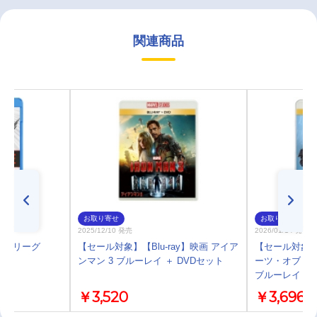
関連商品
お取り寄せ
お取り寄せ
2025/12/10 発売
2026/01/14 発売
ィス・リーグ
【セール対象】【Blu-ray】映画 アイア
【セール対象】【
ンマン 3 ブルーレイ ＋ DVDセット
ーツ・オブ・カ
ブルーレイ ＋ 
￥3,520
￥3,696