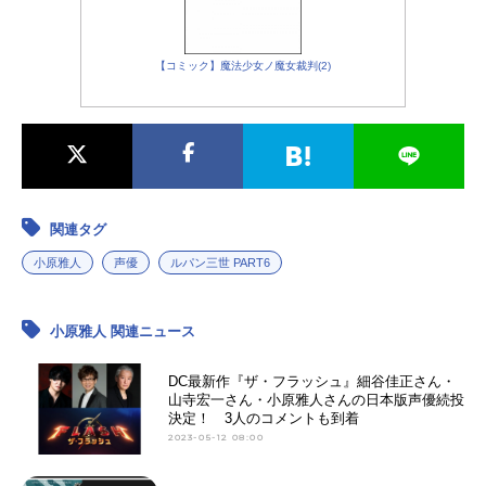
【コミック】魔法少女ノ魔女裁判(2)
関連タグ
小原雅人
声優
ルパン三世 PART6
小原雅人 関連ニュース
DC最新作『ザ・フラッシュ』細谷佳正さん・
山寺宏一さん・小原雅人さんの日本版声優続投
決定！ 3人のコメントも到着
2023-05-12 08:00