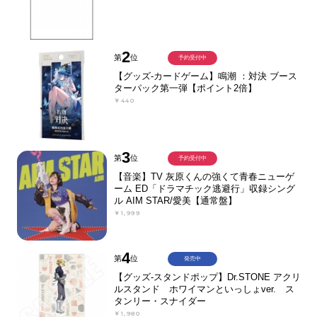
2
第
位
予約受付中
【グッズ-カードゲーム】鳴潮 ：対決 ブース
ターパック第一弾【ポイント2倍】
￥440
3
第
位
予約受付中
【音楽】TV 灰原くんの強くて青春ニューゲ
ーム ED「ドラマチック逃避行」収録シング
ル AIM STAR/愛美【通常盤】
￥1,999
4
第
位
発売中
【グッズ-スタンドポップ】Dr.STONE アクリ
ルスタンド ホワイマンといっしょver. ス
タンリー・スナイダー
￥1,980