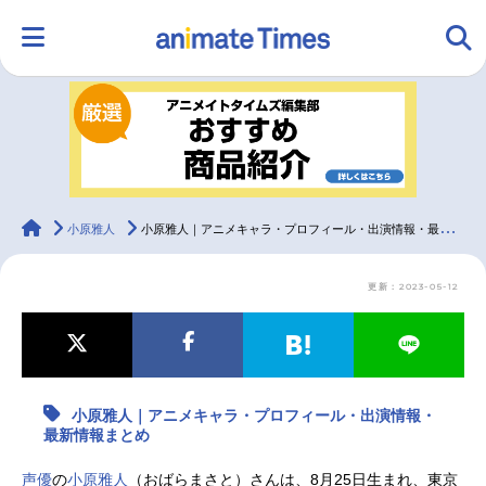
HOME
ランキング
アニメ
声優
ラジオ
みんなの声
グッズ
映画
animateTimes
小原雅人
小原雅人｜アニメキャラ・プロフィール・出演情報・最新情報まとめ
更新：2023-05-12
マンガ・ラノベ
ゲーム・アプリ
音楽
コスプレ
2.5次元
配信・Vtuber
トレンド
無料マンガ
小原雅人｜アニメキャラ・プロフィール・出演情報・
最新記事一覧
最新情報まとめ
アニメ記事一覧
声優記事一覧
声優
の
小原雅人
（おばらまさと）さんは、8月25日生まれ、東京