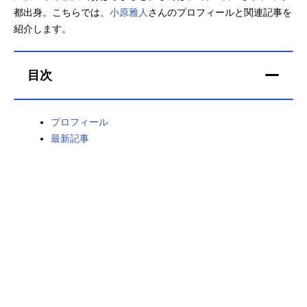
都出身。こちらでは、
小原雅人
さんのプロフィールと関連記事を
アニメ映画一覧
実写化映画一覧
紹介します。
今期アニメ曜日別一覧
目次
春アニメ
夏アニメ
秋アニメ
冬アニメ
プロフィール
最新記事
男性声優/女性声優一覧
FOLLOW US