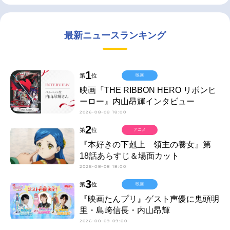
最新ニュースランキング
1
第
位
映画
映画『THE RIBBON HERO リボンヒ
ーロー』内山昂輝インタビュー
2026-08-08 18:00
2
第
位
アニメ
『本好きの下剋上 領主の養女』第
18話あらすじ＆場面カット
2026-08-08 18:00
3
第
位
映画
『映画たんプリ』ゲスト声優に鬼頭明
里・島﨑信長・内山昂輝
2026-08-09 09:00