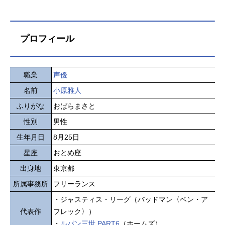
プロフィール
職業
声優
名前
小原雅人
ふりがな
おばらまさと
性別
男性
生年月日
8月25日
星座
おとめ座
出身地
東京都
所属事務所
フリーランス
・ジャスティス・リーグ（バッドマン〈ベン・ア
代表作
フレック〉）
・
ルパン三世 PART6
（ホームズ）