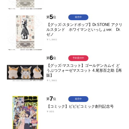
5
第
位
発売中
【グッズ-スタンドポップ】Dr.STONE アクリ
ルスタンド ホワイマンといっしょver. Dr.
ゼノ
￥1,980
6
第
位
予約受付中
【グッズ-マスコット】ゴールデンカムイ ど
うぶつフォーゼマスコット 4.尾形百之助【再
販】
￥1,980
7
第
位
発売中
【コミック】ビビビコミック創刊記念号
￥935