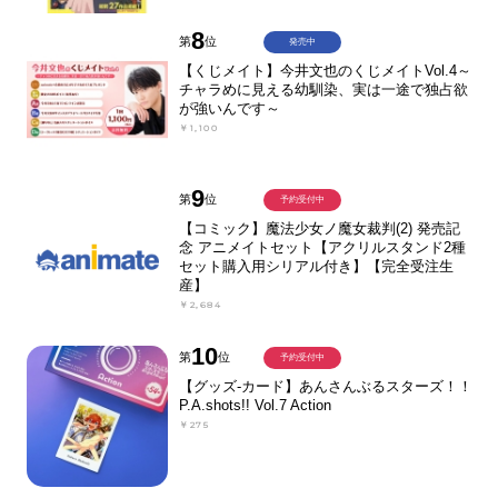
8
第
位
発売中
【くじメイト】今井文也のくじメイトVol.4～
チャラめに見える幼馴染、実は一途で独占欲
が強いんです～
￥1,100
9
第
位
予約受付中
【コミック】魔法少女ノ魔女裁判(2) 発売記
念 アニメイトセット【アクリルスタンド2種
セット購入用シリアル付き】【完全受注生
産】
￥2,684
10
第
位
予約受付中
【グッズ-カード】あんさんぶるスターズ！！
P.A.shots!! Vol.7 Action
￥275