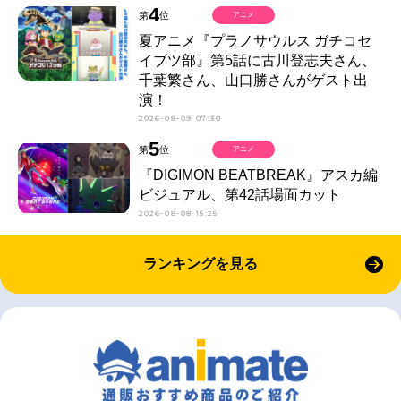
4
第
位
アニメ
夏アニメ『プラノサウルス ガチコセ
イブツ部』第5話に古川登志夫さん、
千葉繁さん、山口勝さんがゲスト出
演！
2026-08-09 07:30
5
第
位
アニメ
『DIGIMON BEATBREAK』アスカ編
ビジュアル、第42話場面カット
2026-08-08 15:25
ランキングを見る