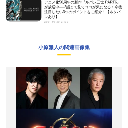
アニメ化50周年の新作『ルパン三世 PART6』
が放送中──3話まで見てココが気になる！今後
注目したい3つのポイントをご紹介！【ネタバ
レあり】
2021-10-30 21:00
小原雅人の関連画像集