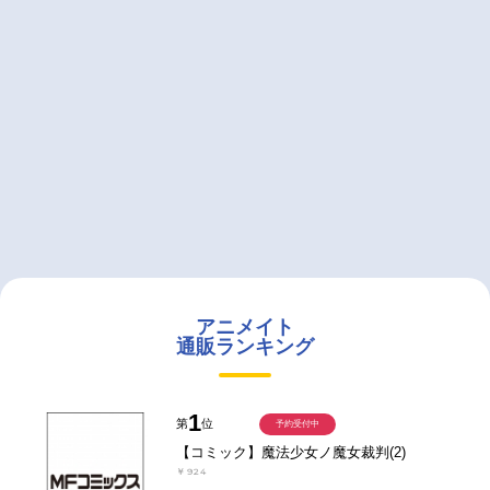
アニメイト
通販ランキング
1
第
位
予約受付中
【コミック】魔法少女ノ魔女裁判(2)
￥924