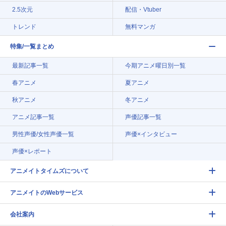
2.5次元
配信・Vtuber
トレンド
無料マンガ
特集/一覧まとめ
最新記事一覧
今期アニメ曜日別一覧
春アニメ
夏アニメ
秋アニメ
冬アニメ
アニメ記事一覧
声優記事一覧
男性声優/女性声優一覧
声優×インタビュー
声優×レポート
アニメイトタイムズについて
アニメイトのWebサービス
会社案内