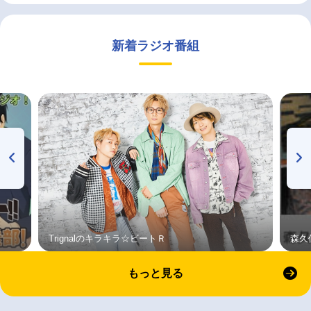
新着ラジオ番組
Trignalのキラキラ☆ビートＲ
森久
もっと見る