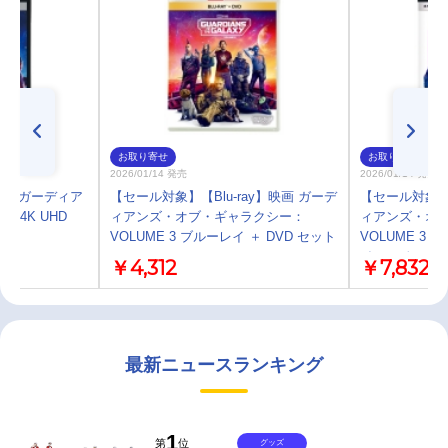
お取り寄せ
お取り寄せ
2026/01/14 発売
2026/01/14 発売
ay】ガーディア
【セール対象】【Blu-ray】映画 ガーデ
【セール対象】【
 4K UHD
ィアンズ・オブ・ギャラクシー：
ィアンズ・オ
VOLUME 3 ブルーレイ ＋ DVD セット
VOLUME 3 4
イ セット
￥4,312
￥7,832
最新ニュースランキング
1
第
位
グッズ