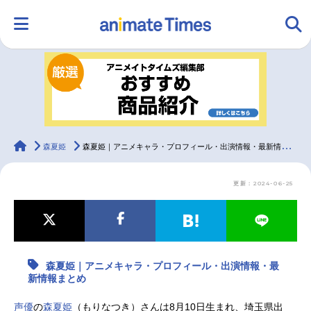
HOME
ランキング
アニメ
声優
ラジオ
みんなの声
グッズ
映画
animateTimes
森夏姫
森夏姫｜アニメキャラ・プロフィール・出演情報・最新情報まとめ
更新：2024-06-25
マンガ・ラノベ
ゲーム・アプリ
音楽
コスプレ
2.5次元
配信・Vtuber
トレンド
無料マンガ
森夏姫｜アニメキャラ・プロフィール・出演情報・最
最新記事一覧
新情報まとめ
アニメ記事一覧
声優記事一覧
声優
の
森夏姫
（もりなつき）さんは8月10日生まれ、埼玉県出