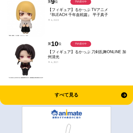
9
第
位
予約受付中
【フィギュア】るかっぷ TVアニメ
『BLEACH 千年血戦篇』 平子真子
￥4,020
10
第
位
予約受付中
【フィギュア】るかっぷ 刀剣乱舞ONLINE 加
州清光
￥4,301
すべて見る