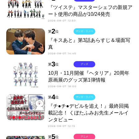
『ツイステ』マスターシェフの新規ア
ート使用の商品が10/24発売
2026-08-07 12:50
2
第
位
マンガ・ラノベ
『キスあと』第3話あらすじ＆場面写
真
2026-08-07 14:45
3
第
位
グッズ
10月・11月開催『ヘタリア』20周年
原画展のグッズ第1弾情報
2026-08-07 18:00
4
第
位
マンガ・ラノベ
『チ●チ●デビルを追え！』最終回掲
載記念！ くぼたふみお先生メールイ
ンタビュー
2026-08-07 12:15
5
第
位
アニメ