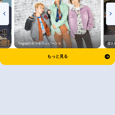
Trignalのキラキラ☆ビートＲ
森久
もっと見る