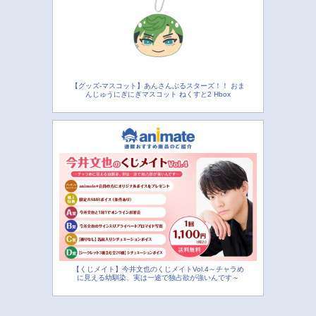
【グッズ-マスコット】あんさんぶるスターズ！！ おま
んじゅうにぎにぎマスコット ねくすと2 Hbox
【くじメイト】今井文也のくじメイトVol.4～チャラめ
に見える幼馴染、実は一途で独占欲が強いんです～