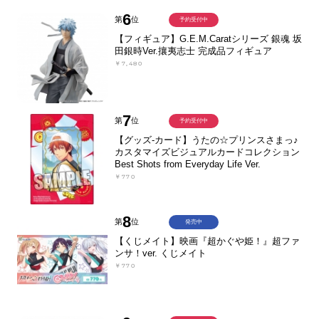
6
第
位
予約受付中
【フィギュア】G.E.M.Caratシリーズ 銀魂 坂
田銀時Ver.攘夷志士 完成品フィギュア
￥7,480
7
第
位
予約受付中
【グッズ-カード】うたの☆プリンスさまっ♪
カスタマイズビジュアルカードコレクション
Best Shots from Everyday Life Ver.
￥770
8
第
位
発売中
【くじメイト】映画『超かぐや姫！』超ファ
ンサ！ver. くじメイト
￥770