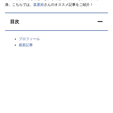
身。こちらでは、
森夏姫
さんのオススメ記事をご紹介！
アニメ映画一覧
実写化映画一覧
今期アニメ曜日別一覧
目次
春アニメ
夏アニメ
プロフィール
秋アニメ
冬アニメ
最新記事
男性声優/女性声優一覧
FOLLOW US