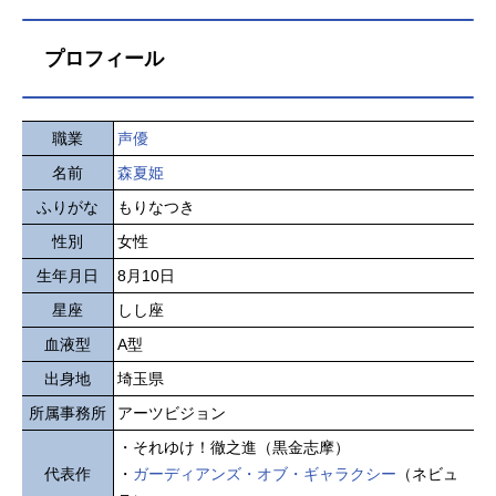
プロフィール
職業
声優
名前
森夏姫
ふりがな
もりなつき
性別
女性
生年月日
8月10日
星座
しし座
血液型
A型
出身地
埼玉県
所属事務所
アーツビジョン
・それゆけ！徹之進（黒金志摩）
代表作
・
ガーディアンズ・オブ・ギャラクシー
（ネビュ