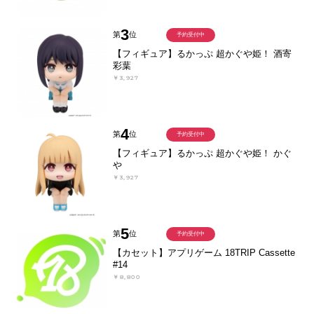
3
第
位
予約受付中
【フィギュア】るかっぷ 超かぐや姫！ 酒寄
彩葉
￥3,927
4
第
位
予約受付中
【フィギュア】るかっぷ 超かぐや姫！ かぐ
や
￥3,927
5
第
位
予約受付中
【カセット】アプリゲーム 18TRIP Cassette
#14
￥8,800