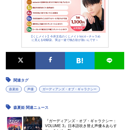
【くじメイト】今井文也のくじメイトVol.4～チャラめ
に見える幼馴染、実は一途で独占欲が強いんです～
関連タグ
森夏姫
声優
ガーディアンズ・オブ・ギャラクシー
森夏姫 関連ニュース
『ガーディアンズ・オブ・ギャラクシー：
VOLUME 3』日本語吹き替え声優＆あらす