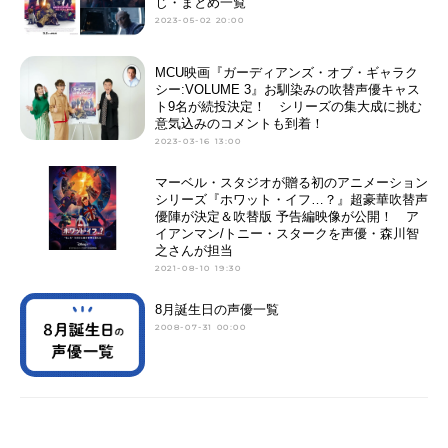
じ・まとめ一覧
2023-05-02 20:00
MCU映画『ガーディアンズ・オブ・ギャラク
シー:VOLUME 3』お馴染みの吹替声優キャス
ト9名が続投決定！ シリーズの集大成に挑む
意気込みのコメントも到着！
2023-03-16 13:00
マーベル・スタジオが贈る初のアニメーション
シリーズ『ホワット・イフ…？』超豪華吹替声
優陣が決定＆吹替版 予告編映像が公開！ ア
イアンマン/トニー・スタークを声優・森川智
之さんが担当
2021-08-10 19:30
8月誕生日の声優一覧
2008-07-31 00:00