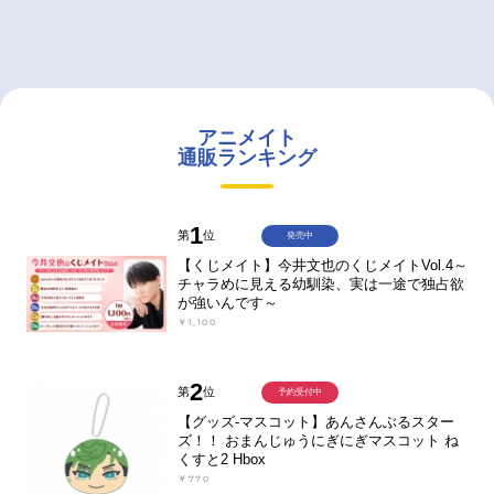
アニメイト
通販ランキング
1
第
位
発売中
【くじメイト】今井文也のくじメイトVol.4～
チャラめに見える幼馴染、実は一途で独占欲
が強いんです～
￥1,100
2
第
位
予約受付中
【グッズ-マスコット】あんさんぶるスター
ズ！！ おまんじゅうにぎにぎマスコット ね
くすと2 Hbox
￥770