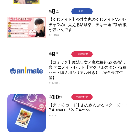
8
第
位
発売中
【くじメイト】今井文也のくじメイトVol.4～
チャラめに見える幼馴染、実は一途で独占欲
が強いんです～
￥1,100
9
第
位
予約受付中
【コミック】魔法少女ノ魔女裁判(2) 発売記
念 アニメイトセット【アクリルスタンド2種
セット購入用シリアル付き】【完全受注生
産】
￥2,684
10
第
位
予約受付中
【グッズ-カード】あんさんぶるスターズ！！
P.A.shots!! Vol.7 Action
￥275