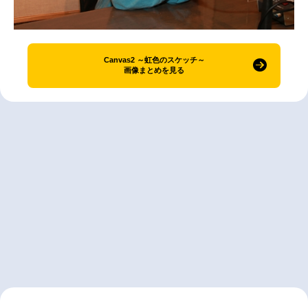
Canvas2 ～虹色のスケッチ～
画像まとめを見る