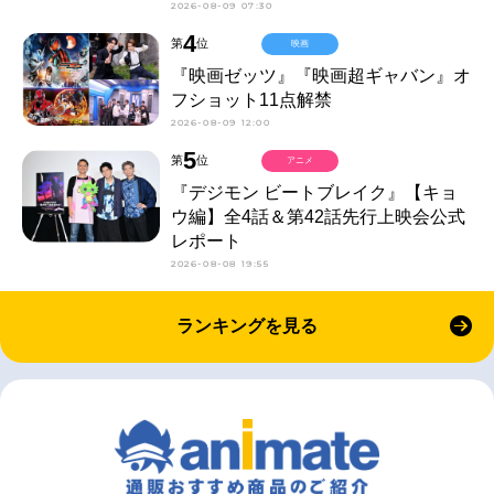
2026-08-09 07:30
4
第
位
映画
『映画ゼッツ』『映画超ギャバン』オ
フショット11点解禁
2026-08-09 12:00
5
第
位
アニメ
『デジモン ビートブレイク』【キョ
ウ編】全4話＆第42話先行上映会公式
レポート
2026-08-08 19:55
ランキングを見る