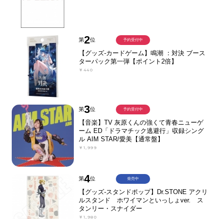
2
第
位
予約受付中
【グッズ-カードゲーム】鳴潮 ：対決 ブース
ターパック第一弾【ポイント2倍】
￥440
3
第
位
予約受付中
【音楽】TV 灰原くんの強くて青春ニューゲ
ーム ED「ドラマチック逃避行」収録シング
ル AIM STAR/愛美【通常盤】
￥1,999
4
第
位
発売中
【グッズ-スタンドポップ】Dr.STONE アクリ
ルスタンド ホワイマンといっしょver. ス
タンリー・スナイダー
￥1,980