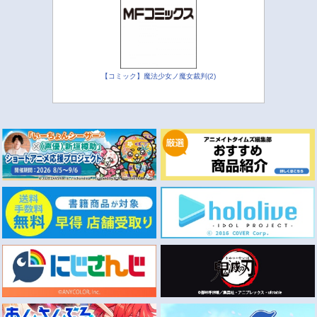
【コミック】魔法少女ノ魔女裁判(2)