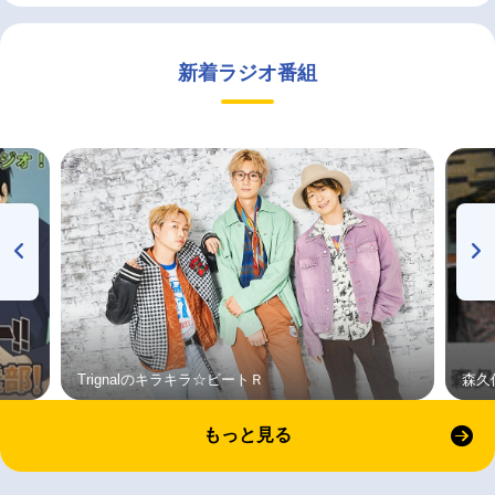
新着ラジオ番組
Trignalのキラキラ☆ビートＲ
森久
もっと見る