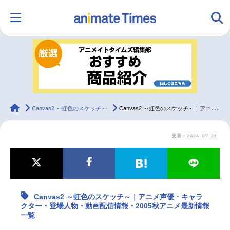
HOME
ランキング
アニメ
声優
ラジオ
みんなの声
グッズ
映画
animateTimes
Canvas2 ～虹色のスケッチ～
Canvas2 ～虹色のスケッチ～｜アニメ声優・キャラクター・登場人物・動画配信情報・2005秋アニメ最新情報一覧
更新：2024-07-29
マンガ・ラノベ
ゲーム・アプリ
音楽
コスプレ
2.5次元
配信・Vtuber
トレンド
無料マンガ
Canvas2 ～虹色のスケッチ～｜アニメ声優・キャラ
最新記事一覧
クター・登場人物・動画配信情報・2005秋アニメ最新情報
一覧
アニメ記事一覧
声優記事一覧