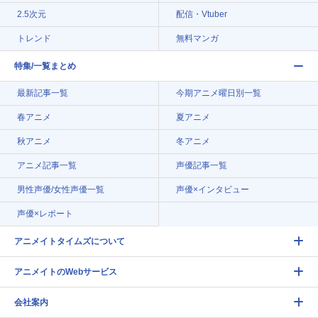
2.5次元
配信・Vtuber
トレンド
無料マンガ
特集/一覧まとめ
最新記事一覧
今期アニメ曜日別一覧
春アニメ
夏アニメ
秋アニメ
冬アニメ
アニメ記事一覧
声優記事一覧
男性声優/女性声優一覧
声優×インタビュー
声優×レポート
アニメイトタイムズについて
アニメイトのWebサービス
会社案内