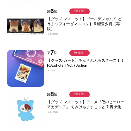
6
第
位
予約受付中
【グッズ-マスコット】ゴールデンカムイ ど
うぶつフォーゼマスコット 6.鯉登少尉【再
販】
￥1,980
7
第
位
予約受付中
【グッズ-カード】あんさんぶるスターズ！！
P.A.shots!! Vol.7 Action
￥275
8
第
位
予約受付中
【グッズ-マスコット】アニメ『僕のヒーロー
アカデミア』 ちみけもますこっと 7.轟凍焦
￥2,200