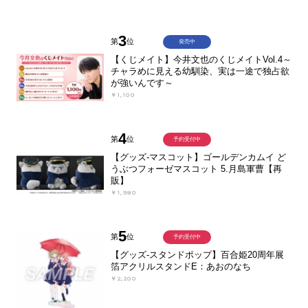
3
第
位
発売中
【くじメイト】今井文也のくじメイトVol.4～
チャラめに見える幼馴染、実は一途で独占欲
が強いんです～
￥1,100
4
第
位
予約受付中
【グッズ-マスコット】ゴールデンカムイ ど
うぶつフォーゼマスコット 5.月島軍曹【再
販】
￥1,980
5
第
位
予約受付中
【グッズ-スタンドポップ】百合姫20周年展
箔アクリルスタンドE：あおのなち
￥2,200