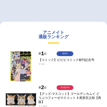
アニメイト
通販ランキング
1
第
位
発売中
【コミック】ビビビコミック創刊記念号
￥935
2
第
位
予約受付中
【グッズ-マスコット】ゴールデンカムイ ど
うぶつフォーゼマスコット 4.尾形百之助【再
販】
￥1,980