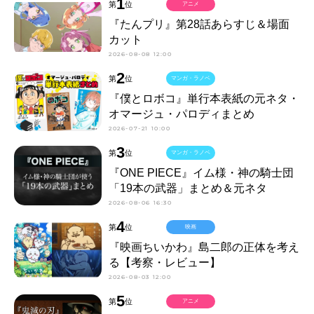
1
第
位
アニメ
『たんプリ』第28話あらすじ＆場面
カット
2026-08-08 12:00
2
第
位
マンガ・ラノベ
『僕とロボコ』単行本表紙の元ネタ・
オマージュ・パロディまとめ
2026-07-21 10:00
3
第
位
マンガ・ラノベ
『ONE PIECE』イム様・神の騎士団
「19本の武器」まとめ＆元ネタ
2026-08-06 16:30
4
第
位
映画
『映画ちいかわ』島二郎の正体を考え
る【考察・レビュー】
2026-08-03 12:00
5
第
位
アニメ