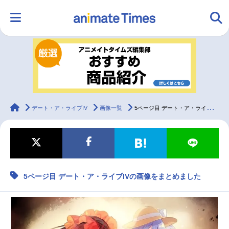
HOME
ランキング
アニメ
声優
ラジオ
みんなの声
グッズ
映画
animateTimes
デート・ア・ライブIV
画像一覧
5ページ目 デート・ア・ライブIVの画像をまとめました
マンガ・ラノベ
ゲーム・アプリ
音楽
コスプレ
5ページ目 デート・ア・ライブIVの画像をまとめました
2.5次元
配信・Vtuber
トレンド
無料マンガ
最新記事一覧
アニメ記事一覧
声優記事一覧