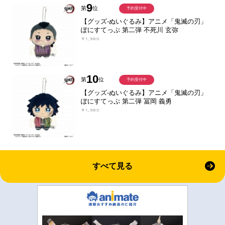
9
第
位
予約受付中
【グッズ-ぬいぐるみ】アニメ「鬼滅の刃」
ぽにすてっぷ 第二弾 不死川 玄弥
￥1,980
10
第
位
予約受付中
【グッズ-ぬいぐるみ】アニメ「鬼滅の刃」
ぽにすてっぷ 第二弾 冨岡 義勇
￥1,980
すべて見る