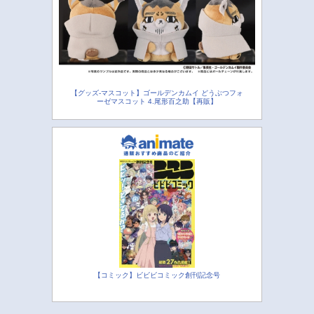
【グッズ-マスコット】ゴールデンカムイ どうぶつフォ
ーゼマスコット 4.尾形百之助【再販】
【コミック】ビビビコミック創刊記念号