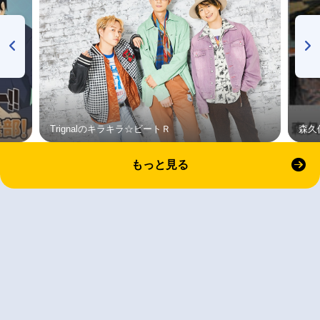
Trignalのキラキラ☆ビートＲ
森久
もっと見る