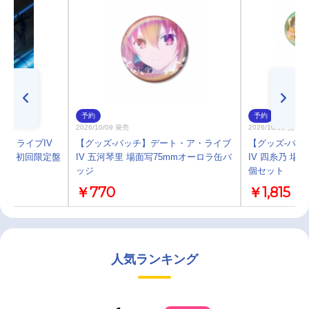
予約
予約
2026/10/09 発売
2026/10/09 発売
ア・ライブIV
【グッズ-バッチ】デート・ア・ライブ
【グッズ-バッ
 ARMS 初回限定盤
IV 五河琴里 場面写75mmオーロラ缶バ
IV 四糸乃 
ッジ
個セット
￥770
￥1,815
人気ランキング