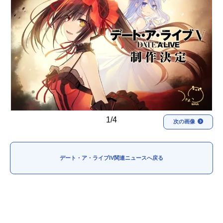
アニメ映画一覧
実写化映画一覧
今期アニメ曜日別一覧
春アニメ
夏アニメ
秋アニメ
冬アニメ
男性声優/女性声優一覧
1/4
次の画像
FOLLOW US
デート・ア・ライブIV関連ニュースへ戻る