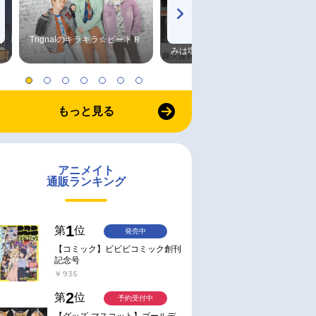
Trignalのキラキラ☆ビートＲ
森久保祥太郎×浪川大輔 つま
みは塩だけ
もっと見る
アニメイト
通販ランキング
1
第
位
発売中
【コミック】ビビビコミック創刊
記念号
￥935
2
第
位
予約受付中
【グッズ-マスコット】ゴールデ