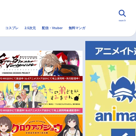
search
コスプレ
2.5次元
配信・Vtuber
無料マンガ
んなの声
グッズ
映画
・Vtuber
トレンド
無料マンガ
秋アニメ
冬アニメ