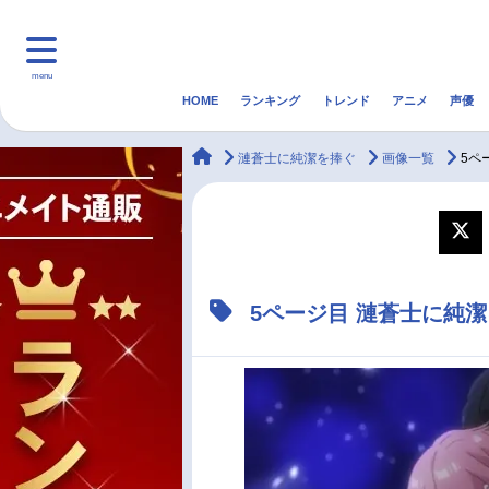
menu
HOME
ランキング
トレンド
アニメ
声優
HOME
ランキング
アニ
animateTimes
漣蒼士に純潔を捧ぐ
画像一覧
5ペ
マンガ・ラノベ
ゲーム・アプリ
音楽
最新記事一覧
5ページ目 漣蒼士に純
アニメ記事一覧
声優記事一覧