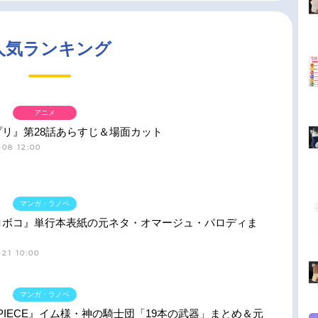
人気ランキング
アニメ
プリ』第28話あらすじ＆場面カット
-08 12:00
マンガ・ラノベ
ロボコ』単行本表紙の元ネタ・オマージュ・パロディま
21 10:00
マンガ・ラノベ
 PIECE』イム様・神の騎士団「19本の武器」まとめ＆元