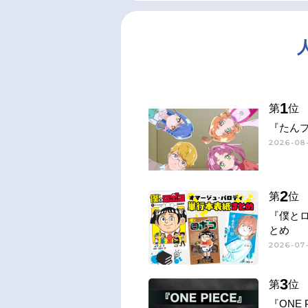
1
第
位
『たん
2026-08
2
第
位
『僕と
とめ
2026-07-
3
第
位
『ONE