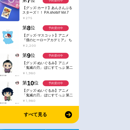
7
第
位
予約受付中
【グッズ-カード】あんさんぶる
スターズ！！ P.A.shots!! Vol.7
Action
￥275
8
第
位
予約受付中
【グッズ-マスコット】アニメ
『僕のヒーローアカデミア』 ち
みけもますこっと 7.轟凍焦
￥2,200
9
第
位
予約受付中
【グッズ-ぬいぐるみ】アニメ
「鬼滅の刃」 ぽにすてっぷ 第二
弾 不死川 玄弥
￥1,980
10
第
位
予約受付中
【グッズ-ぬいぐるみ】アニメ
「鬼滅の刃」 ぽにすてっぷ 第二
弾 冨岡 義勇
￥1,980
すべて見る