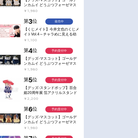
ンカムイ どうぶつフォーゼマス
コット 4.尾形百之助【再販】
￥1,980
3
第
位
発売中
【くじメイト】今井文也のくじメ
イトVol.4～チャラめに見える幼
馴染、実は一途で独占欲が強いん
￥1,100
です～
4
第
位
予約受付中
【グッズ-マスコット】ゴールデ
ンカムイ どうぶつフォーゼマス
コット 5.月島軍曹【再販】
￥1,980
5
第
位
予約受付中
【グッズ-スタンドポップ】百合
姫20周年展 箔アクリルスタンド
E：あおのなち
￥2,200
6
第
位
予約受付中
【グッズ-マスコット】ゴールデ
ンカムイ どうぶつフォーゼマス
コット 6.鯉登少尉【再販】
￥1,980