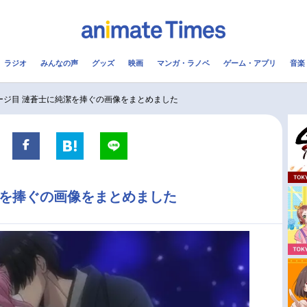
ラジオ
みんなの声
グッズ
映画
マンガ・ラノベ
ゲーム・アプリ
音楽
メ
声優
ラジオ
み
ージ目 漣蒼士に純潔を捧ぐの画像をまとめました
コスプレ
2.5次元
配信
アニメ映画一覧
今期アニメ曜日別一覧
潔を捧ぐの画像をまとめました
実写化映画一覧
春アニメ
男性声優/女性声優一覧
夏アニメ
FOLLOW US