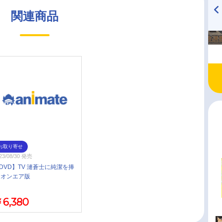
関連商品
TVアニメ『戦隊大失格』
ハイキュー!! 烏野高校放送部!
radio 大直会 2nd season
お取り寄せ
23/08/30 発売
DVD】TV 漣蒼士に純潔を捧
 オンエア版
6,380