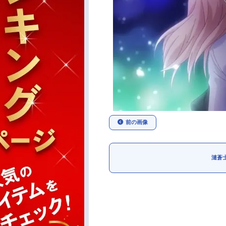
前の画像
漣蒼