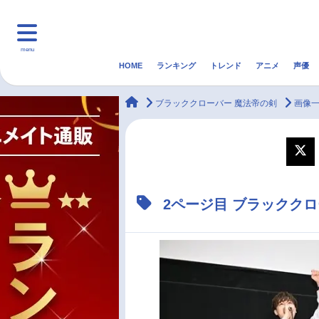
menu
HOME
ランキング
トレンド
アニメ
声優
HOME
ランキング
アニ
animateTimes
ブラッククローバー 魔法帝の剣
画像
マンガ・ラノベ
ゲーム・アプリ
音楽
最新記事一覧
2ページ目 ブラックク
アニメ記事一覧
声優記事一覧