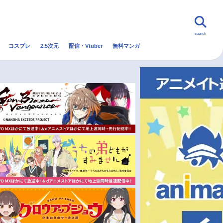
search
コスプレ
2.5次元
配信・Vtuber
無料マンガ
んなの声
グッズ
映画
・Vtuber
トレンド
無料マンガ
秋アニメ
冬アニメ