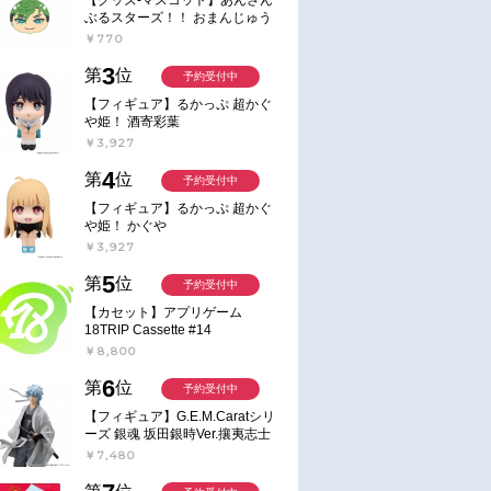
ぶるスターズ！！ おまんじゅう
にぎにぎマスコット ねくすと2
￥770
Hbox
3
第
位
予約受付中
【フィギュア】るかっぷ 超かぐ
や姫！ 酒寄彩葉
￥3,927
4
第
位
予約受付中
【フィギュア】るかっぷ 超かぐ
や姫！ かぐや
￥3,927
5
第
位
予約受付中
【カセット】アプリゲーム
18TRIP Cassette #14
￥8,800
6
第
位
予約受付中
【フィギュア】G.E.M.Caratシリ
ーズ 銀魂 坂田銀時Ver.攘夷志士
完成品フィギュア
￥7,480