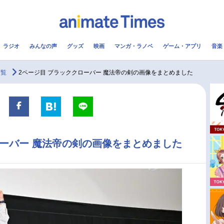
ラジオ
みんなの声
グッズ
映画
マンガ・ラノベ
ゲーム・アプリ
音楽
メ
声優
ラジオ
み
一覧
2ページ目 ブラッククローバー 魔法帝の剣の画像をまとめました
コスプレ
2.5次元
配信
アニメ映画一覧
今期アニメ曜日別一覧
ローバー 魔法帝の剣の画像をまとめました
実写化映画一覧
春アニメ
男性声優/女性声優一覧
夏アニメ
FOLLOW US