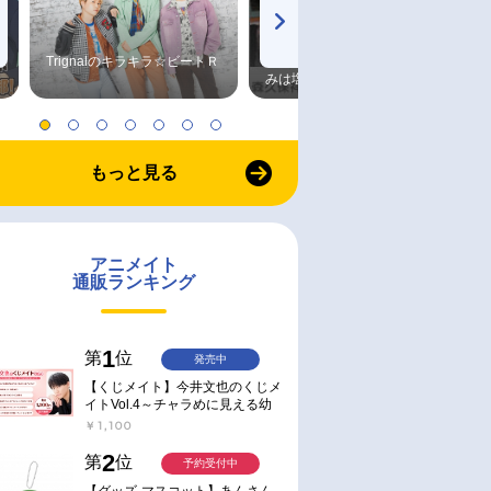
お取り寄せ
お取り寄せ
Trignalのキラキラ☆ビートＲ
森久保祥太郎×浪川大輔 つま
2023/06/09 発売
2023/06/09 発売
みは塩だけ
映画 『ブラックク
【小説】映画 ブラッククロー
【小説】映画 ブラッククロ
剣』 Blu-ray
バー 魔法帝の剣 ノベライズ み
バー 魔法帝の剣
らい文庫版
￥847
￥847
もっと見る
アニメイト
通販ランキング
1
第
位
発売中
【くじメイト】今井文也のくじメ
イトVol.4～チャラめに見える幼
馴染、実は一途で独占欲が強いん
￥1,100
です～
2
第
位
予約受付中
【グッズ-マスコット】あんさん