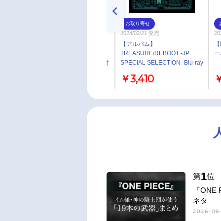
即取り
お取り寄せ
2024/02/21 発売
2024/02/21 発売
20
【アルバム】
【アルバム】
【
TREASURE/REBOOT -JP
TREASURE/REBOOT -JP
ー
SPECIAL SELECTION- DVD付
SPECIAL SELECTION- Blu-ray
付
￥3,410
￥3,410
￥
1
第
位
『ONE
ネタ
2026-08-