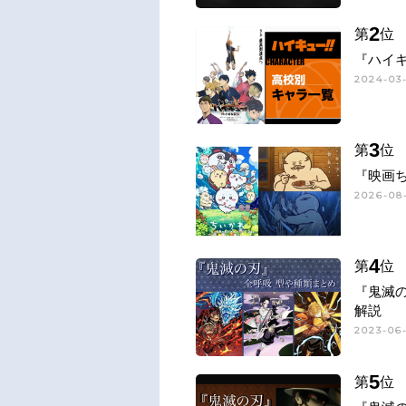
2
第
位
『ハイキ
2024-03-
3
第
位
『映画
2026-08-
4
第
位
『鬼滅
解説
2023-06-
5
第
位