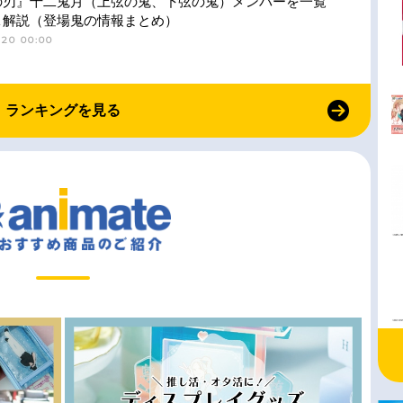
の刃』十二鬼月（上弦の鬼、下弦の鬼）メンバーを一覧
＆解説（登場鬼の情報まとめ）
-20 00:00
ランキングを見る