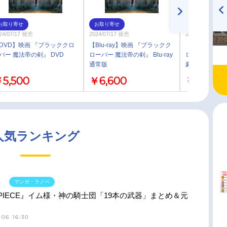
お取り寄せ
お取り寄せ
お取り寄せ
TVアニメ『戦隊大失格』
ハイキュー!! 烏野高校放送部!
24/07/17 発売
2024/07/17 発売
2024/07/17 発売
radio 大直会 2nd season
DVD】映画 『ブラッククロ
【Blu-ray】映画 『ブラックク
【Blu-ray】
バー 魔法帝の剣』 DVD
ローバー 魔法帝の剣』 Blu-ray
ローバー 魔法帝の
通常版
豪華版
5,500
￥6,600
￥10,780
人気ランキング
マンガ・ラノベ
 PIECE』イム様・神の騎士団「19本の武器」まとめ＆元
06 16:30