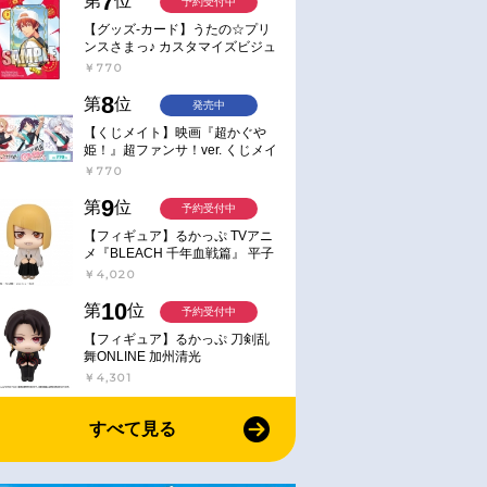
7
第
位
予約受付中
【グッズ-カード】うたの☆プリ
ンスさまっ♪ カスタマイズビジュ
アルカードコレクション Best
￥770
Shots from Everyday Life Ver.
8
第
位
発売中
【くじメイト】映画『超かぐや
姫！』超ファンサ！ver. くじメイ
ト
￥770
9
第
位
予約受付中
【フィギュア】るかっぷ TVアニ
メ『BLEACH 千年血戦篇』 平子
真子
￥4,020
10
第
位
予約受付中
【フィギュア】るかっぷ 刀剣乱
舞ONLINE 加州清光
￥4,301
すべて見る