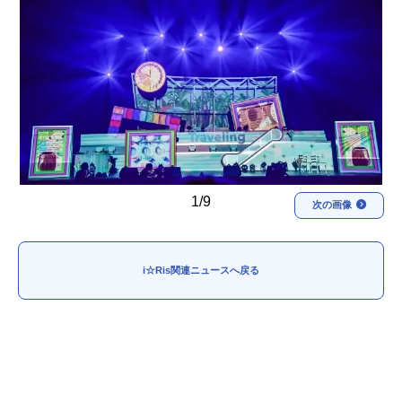
アニメ映画一覧
実写化映画一覧
今期アニメ曜日別一覧
春アニメ
夏アニメ
秋アニメ
冬アニメ
男性声優/女性声優一覧
1/9
次の画像
FOLLOW US
i☆Ris関連ニュースへ戻る