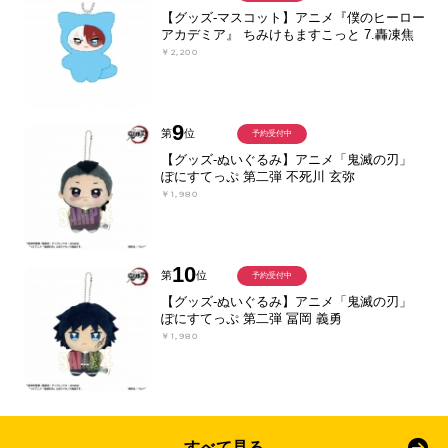
【グッズ-マスコット】アニメ『僕のヒーロー
アカデミア』 ちみけもますこっと 7.轟凍焦
￥2,200
9
第
位
予約受付中
【グッズ-ぬいぐるみ】アニメ「鬼滅の刃」
ぽにすてっぷ 第二弾 不死川 玄弥
￥1,980
10
第
位
予約受付中
【グッズ-ぬいぐるみ】アニメ「鬼滅の刃」
ぽにすてっぷ 第二弾 冨岡 義勇
￥1,980
すべて見る