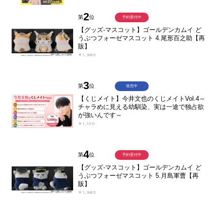
2
第
位
予約受付中
【グッズ-マスコット】ゴールデンカムイ ど
うぶつフォーゼマスコット 4.尾形百之助【再
販】
￥1,980
3
第
位
発売中
【くじメイト】今井文也のくじメイトVol.4～
チャラめに見える幼馴染、実は一途で独占欲
が強いんです～
￥1,100
4
第
位
予約受付中
【グッズ-マスコット】ゴールデンカムイ ど
うぶつフォーゼマスコット 5.月島軍曹【再
販】
￥1,980