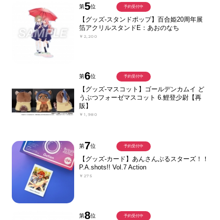
5
第
位
予約受付中
【グッズ-スタンドポップ】百合姫20周年展
箔アクリルスタンドE：あおのなち
￥2,200
6
第
位
予約受付中
【グッズ-マスコット】ゴールデンカムイ ど
うぶつフォーゼマスコット 6.鯉登少尉【再
販】
￥1,980
7
第
位
予約受付中
【グッズ-カード】あんさんぶるスターズ！！
P.A.shots!! Vol.7 Action
￥275
8
第
位
予約受付中