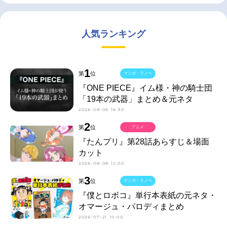
人気ランキング
1
第
位
マンガ・ラノベ
『ONE PIECE』イム様・神の騎士団
「19本の武器」まとめ＆元ネタ
2026-08-06 16:30
2
第
位
アニメ
『たんプリ』第28話あらすじ＆場面
カット
2026-08-08 12:00
3
第
位
マンガ・ラノベ
『僕とロボコ』単行本表紙の元ネタ・
オマージュ・パロディまとめ
2026-07-21 10:00