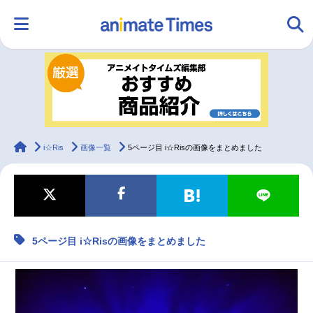
HOME
ランキング
アニメ
声優
ラジオ
みんなの声
グッズ
映画
animateTimes
i☆Ris
画像一覧
5ページ目 i☆Risの画像をまとめました
マンガ・ラノベ
ゲーム・アプリ
音楽
コスプレ
5ページ目 i☆Risの画像をまとめました
2.5次元
配信・Vtuber
トレンド
無料マンガ
最新記事一覧
アニメ記事一覧
声優記事一覧