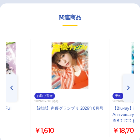
関連商品
お取り寄せ
予約
2026/07/10 発売
2026/09/16 発売
 -Full
【雑誌】声優グランプリ 2026年8月号
【Blu-ray】i☆R
um
Anniversary L
※BD 2CD 
￥1,610
￥18,700