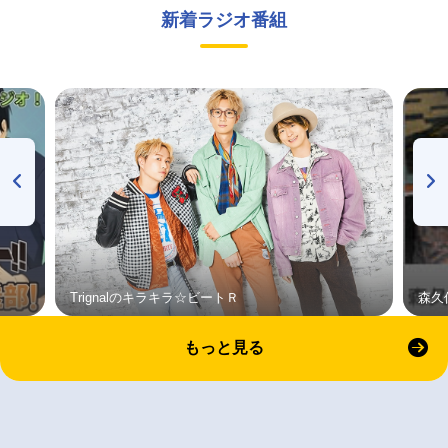
新着ラジオ番組
Trignalのキラキラ☆ビートＲ
森久
もっと見る