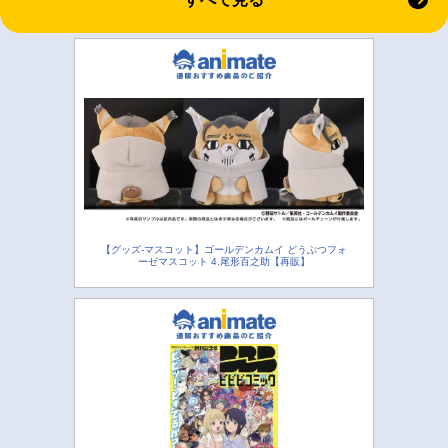
【グッズ-マスコット】ゴールデンカムイ どうぶつフォ
ーゼマスコット 4.尾形百之助【再販】