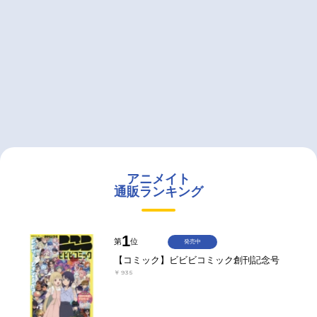
アニメイト
通販ランキング
1
第
位
発売中
【コミック】ビビビコミック創刊記念号
￥935