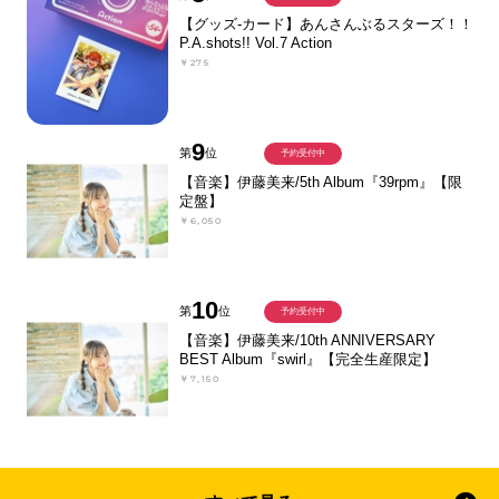
【グッズ-カード】あんさんぶるスターズ！！
P.A.shots!! Vol.7 Action
￥275
9
第
位
予約受付中
【音楽】伊藤美来/5th Album『39rpm』【限
定盤】
￥6,050
10
第
位
予約受付中
【音楽】伊藤美来/10th ANNIVERSARY
BEST Album『swirl』【完全生産限定】
￥7,150