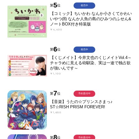
5
第
位
発売中
【コミック】ちいかわ なんか小さくてかわい
いやつ(8) なんか人魚の島のひみつのふせん&
ノートBOX付き特装版
￥4,400
6
第
位
発売中
【くじメイト】今井文也のくじメイトVol.4～
チャラめに見える幼馴染、実は一途で独占欲
が強いんです～
￥1,100
7
第
位
予約受付中
【音楽】うたの☆プリンスさまっ♪
ST☆RISH PRISM FOREVER!
￥1,650
8
第
位
予約受付中