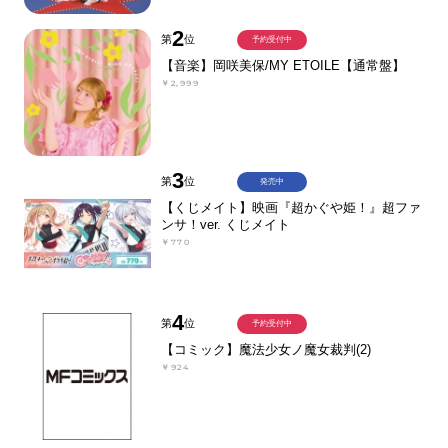
2
第
位
予約受付中
【音楽】岡咲美保/MY ETOILE【通常盤】
￥2,999
3
第
位
発売中
【くじメイト】映画『超かぐや姫！』超ファ
ンサ！ver. くじメイト
￥770
4
第
位
予約受付中
【コミック】魔法少女ノ魔女裁判(2)
￥924