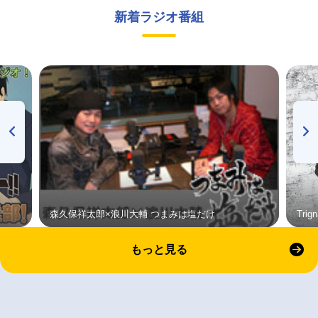
新着ラジオ番組
森久保祥太郎×浪川大輔 つまみは塩だけ
Tri
もっと見る