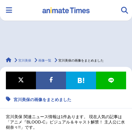
HOME
ランキング
アニメ
声優
animateTimes
ラジオ
みんなの声
グッズ
映画
宮川美保
画像一覧
宮川美保の画像をまとめました
マンガ・ラノベ
ゲーム・アプリ
音楽
コスプレ
宮川美保の画像をまとめました
2.5次元
配信・Vtuber
トレンド
無料マンガ
宮川美保 関連ニュース情報は1件あります。 現在人気の記事は
最新記事一覧
「アニメ『BLOOD-C』ビジュアル＆キャスト解禁！ 主人公に水
樹奈々!!」です。
アニメ記事一覧
声優記事一覧