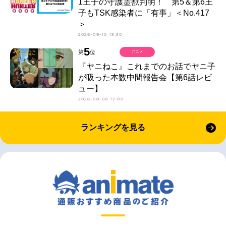
1王子の守護霊獣判明！ 第5＆第6王
子もTSK感染者に「有事」＜No.417
＞
2026-08-10 13:30
5
第
位
アニメ
『ヤニねこ』これまでのお話でヤニ子
が吸った本数中間報告会【第6話レビ
ュー】
2026-08-08 12:00
ランキングを見る