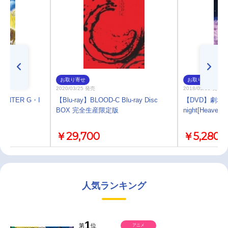
お取り寄せ
お取り寄せ
2020/03/25 発売
2018/05/09 発売
HUNTER G・I
【Blu-ray】BLOOD-C Blu-ray Disc
【DVD】劇場版 F
BOX 完全生産限定版
night[Heaven’s 
￥29,700
￥5,280
人気ランキング
1
第
位
アニメ