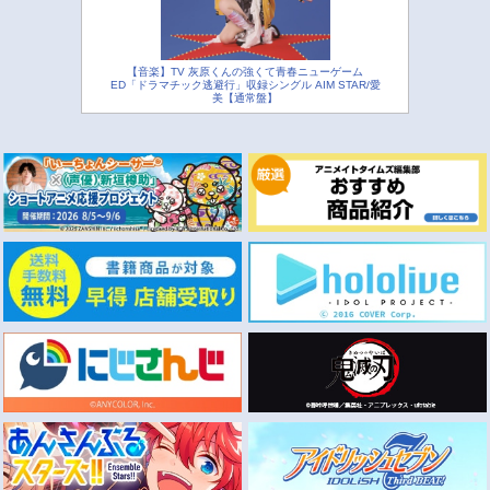
【音楽】TV 灰原くんの強くて青春ニューゲーム
ED「ドラマチック逃避行」収録シングル AIM STAR/愛
美【通常盤】