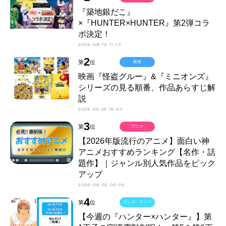
『築地銀だこ』
×『HUNTER×HUNTER』第2弾コラ
ボ決定！
2026-08-10 11:10
2
第
位
映画
映画『怪盗グルー』&『ミニオンズ』
シリーズの見る順番、作品あらすじ解
説
2026-05-23 16:00
3
第
位
アニメ
【2026年版流行のアニメ】面白い神
アニメおすすめランキング【名作・話
題作】｜ジャンル別人気作品をピック
アップ
2026-08-02 00:00
4
第
位
マンガ・ラノベ
【今週の『ハンター×ハンター』】第