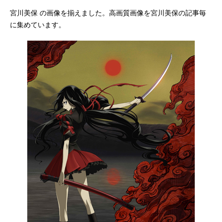
宮川美保 の画像を揃えました。高画質画像を宮川美保の記事毎
アニメ映画一覧
実写化映画一覧
に集めています。
今期アニメ曜日別一覧
春アニメ
夏アニメ
秋アニメ
冬アニメ
男性声優/女性声優一覧
FOLLOW US