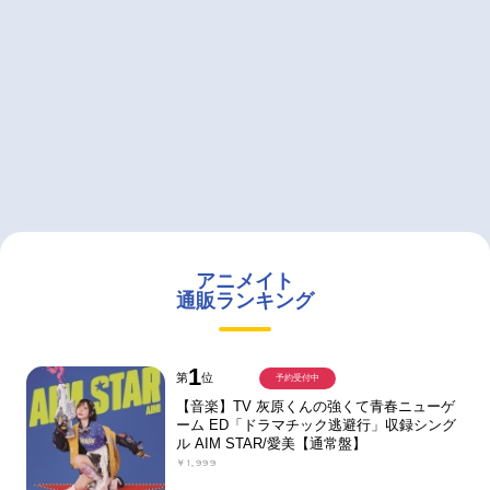
アニメイト
通販ランキング
1
第
位
予約受付中
【音楽】TV 灰原くんの強くて青春ニューゲ
ーム ED「ドラマチック逃避行」収録シング
ル AIM STAR/愛美【通常盤】
￥1,999