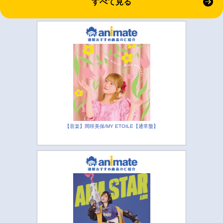
すべて見る
【音楽】岡咲美保/MY ETOILE【通常盤】