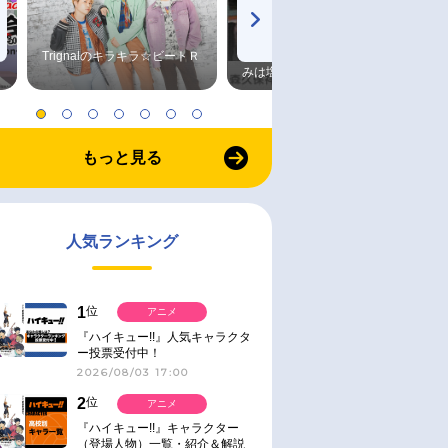
Trignalのキラキラ☆ビートＲ
森久保祥太郎×浪川大輔 つま
みは塩だけ
もっと見る
人気ランキング
1
位
アニメ
『ハイキュー!!』人気キャラクタ
ー投票受付中！
2026/08/03 17:00
2
位
アニメ
『ハイキュー!!』キャラクター
（登場人物）一覧・紹介＆解説