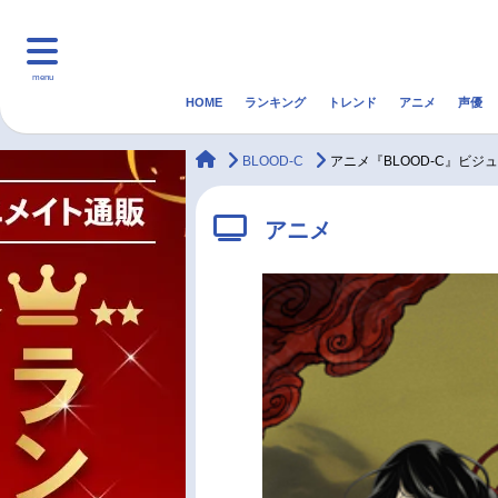
menu
HOME
ランキング
トレンド
アニメ
声優
HOME
ランキング
アニ
animateTimes
BLOOD-C
アニメ『BLOOD-C』ビ
マンガ・ラノベ
ゲーム・アプリ
音楽
アニメ
最新記事一覧
アニメ記事一覧
声優記事一覧