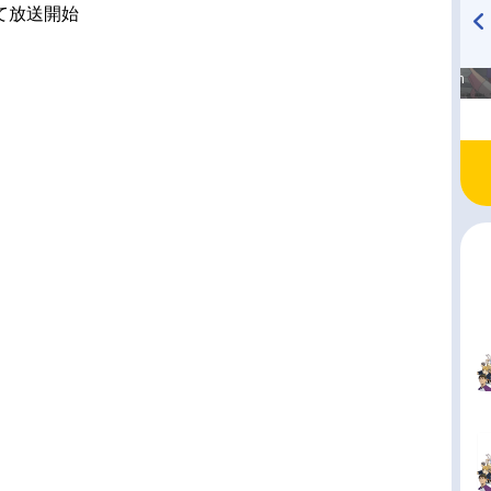
にて放送開始
高橋美紀のおんぷの気持ち
TVアニメ『戦隊大失格』
♪ in アニメイトタイムズ
radio 大直会 2nd season