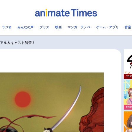
ラジオ
みんなの声
グッズ
映画
マンガ・ラノベ
ゲーム・アプリ
音楽
メ
声優
ラジオ
み
ジュアル＆キャスト解禁！
コスプレ
2.5次元
配信
アニメ映画一覧
今期アニメ曜日別一覧
実写化映画一覧
春アニメ
男性声優/女性声優一覧
夏アニメ
FOLLOW US