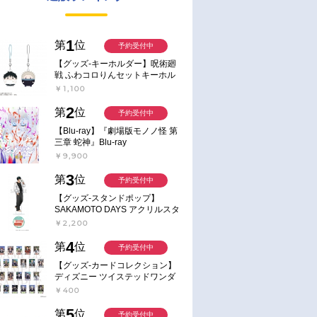
1
第
位
予約受付中
【グッズ-キーホルダー】呪術廻
戦 ふわコロりんセットキーホル
ダー【アニメイト特典付】
￥1,100
2
第
位
予約受付中
【Blu-ray】『劇場版モノノ怪 第
三章 蛇神』Blu-ray
￥9,900
3
第
位
予約受付中
【グッズ-スタンドポップ】
SAKAMOTO DAYS アクリルスタ
ンド～Sunny Afternoon～ 4.南雲
￥2,200
4
第
位
予約受付中
【グッズ-カードコレクション】
ディズニー ツイステッドワンダ
ーランド ランダムカードコレク
￥400
ション クラブ・ウェアver.
5
第
位
予約受付中