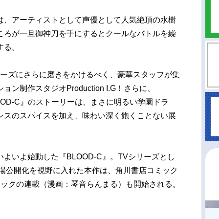
、アーティストとして声優として人気絶頂の水樹
ころが一旦御神刀を手にするとクールなバトルを繰
する。
リーズにさらに磨きをかけるべく、豪華スタッフが集
制作スタジオProduction I.G！さらに、
OOD-C』のストーリーは、まさに明るい学園ドラ
ンスのスパイスを加え、味わい深く飽くことない展
いよ始動した『BLOOD-C』。TVシリーズとし
劇場公開化を視野に入れた本作は、角川書店コミック
ミックの連載（漫画：琴音らんまる）も開始される。