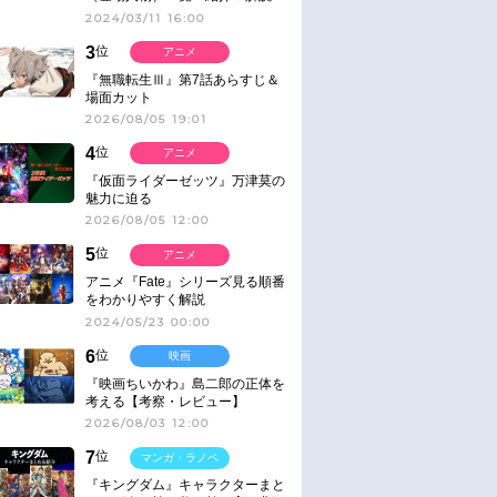
2024/03/11 16:00
3
位
アニメ
『無職転生Ⅲ』第7話あらすじ＆
場面カット
2026/08/05 19:01
4
位
アニメ
『仮面ライダーゼッツ』万津莫の
魅力に迫る
2026/08/05 12:00
5
位
アニメ
アニメ『Fate』シリーズ見る順番
をわかりやすく解説
2024/05/23 00:00
6
位
映画
『映画ちいかわ』島二郎の正体を
考える【考察・レビュー】
2026/08/03 12:00
7
位
マンガ・ラノベ
『キングダム』キャラクターまと