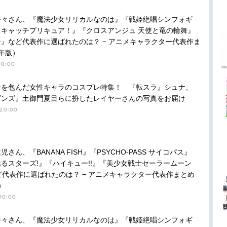
奈々さん、『魔法少女リリカルなのは』『戦姫絶唱シンフォギ
トキャッチプリキュア！』『クロスアンジュ 天使と竜の輪舞』
』など代表作に選ばれたのは？ − アニメキャラクター代表作ま
 年版）
00:00
身を包んだ女性キャラのコスプレ特集！ 『転スラ』シュナ、
ヴンズ』土御門夏目らに扮したレイヤーさんの写真をお届け
20:00
さん、『BANANA FISH』『PSYCHO-PASS サイコパス』
るスターズ!』『ハイキュー!!』『美少女戦士セーラームーン
l』など代表作に選ばれたのは？ − アニメキャラクター代表作まとめ
）
00:00
奈々さん、『魔法少女リリカルなのは』『戦姫絶唱シンフォギ