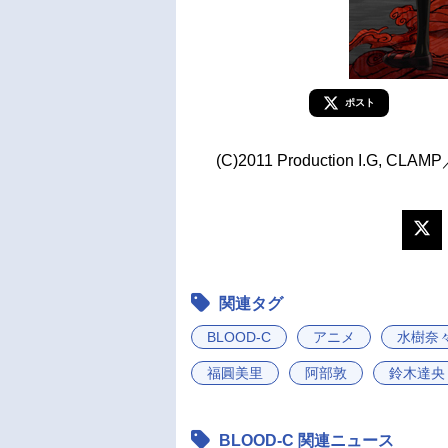
ポスト
(C)2011 Production I.G, CLAM
関連タグ
BLOOD-C
アニメ
水樹奈
福圓美里
阿部敦
鈴木達央
BLOOD-C 関連ニュース