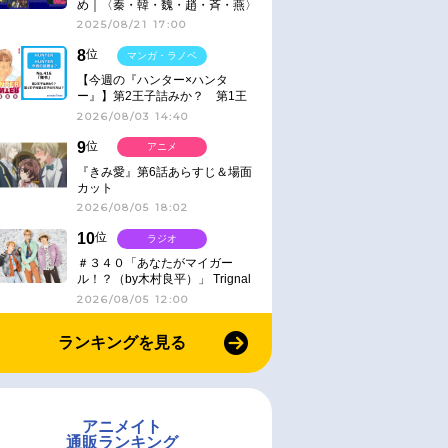
め｜〈秦・韓・魏・趙・斉・燕〉
2025/08/21 17:00
8
位
マンガ・ラノベ
【今週の『ハンター×ハンタ
ー』】第2王子詰みか？ 第1王
子と第4王子が対峙「発令」＜
2026/08/03 14:40
No.416＞
9
位
アニメ
『きみ愛』第6話あらすじ＆場面
カット
2026/08/05 18:02
10
位
ラジオ
＃３４０「あなたがマイガー
ル！？（by木村良平）」 Trignal
のキラキラ☆ビートＲ
2026/08/05 12:00
ランキングを見る
アニメイト
通販ランキング