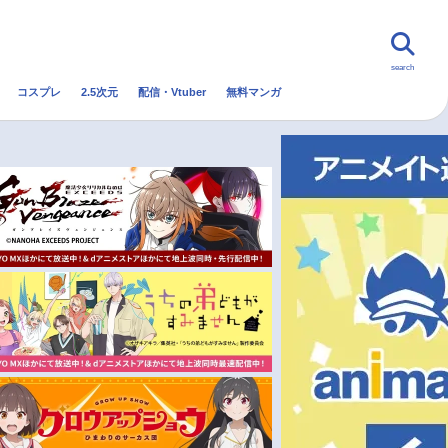
search
コスプレ
2.5次元
配信・Vtuber
無料マンガ
んなの声
グッズ
映画
・Vtuber
トレンド
無料マンガ
秋アニメ
冬アニメ