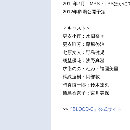
2011年7月 MBS・TBSほか
2012年劇場公開予定
＜キャスト＞
更衣小夜：水樹奈々
更衣唯芳：藤原啓治
七原文人：野島健児
網埜優花：浅野真澄
求衛のの・ねね：福圓美里
鞆総逸樹：阿部敦
時真慎一郎：鈴木達央
筒鳥香奈子：宮川美保
>>
『BLOOD-C』公式サイト