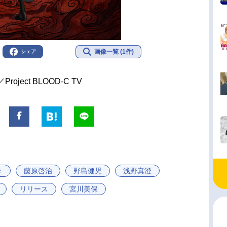
画像一覧 (1件)
シェア
P／Project BLOOD-C TV
々
藤原啓治
野島健児
浅野真澄
リリース
宮川美保