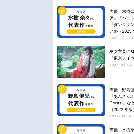
声優・水樹
ア』『ハー
『ダンダダン
とめ（2025
2025-01-21 
巫女衣装に
『東京レイ
2024-04-08 
声優・野島健児
『あんさんぶ
Crysta
（2022 年版
2022-03-16 
声優・水樹