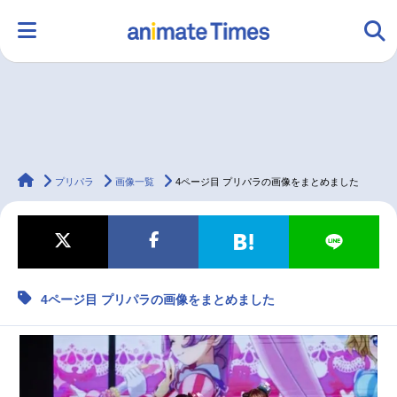
HOME
ランキング
アニメ
声優
animateTimes
ラジオ
みんなの声
グッズ
映画
プリパラ
画像一覧
4ページ目 プリパラの画像をまとめました
マンガ・ラノベ
ゲーム・アプリ
音楽
コスプレ
4ページ目 プリパラの画像をまとめました
2.5次元
配信・Vtuber
トレンド
無料マンガ
最新記事一覧
アニメ記事一覧
声優記事一覧