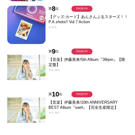
8
第
位
予約受付中
【グッズ-カード】あんさんぶるスターズ！！
P.A.shots!! Vol.7 Action
￥275
9
第
位
予約受付中
【音楽】伊藤美来/5th Album『39rpm』【限
定盤】
￥6,050
10
第
位
予約受付中
【音楽】伊藤美来/10th ANNIVERSARY
BEST Album『swirl』【完全生産限定】
￥7,150