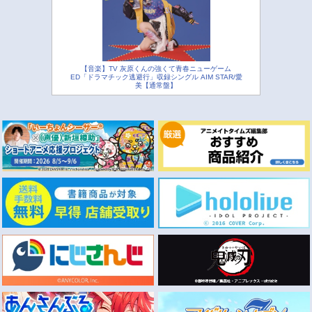
【音楽】TV 灰原くんの強くて青春ニューゲーム
ED「ドラマチック逃避行」収録シングル AIM STAR/愛
美【通常盤】