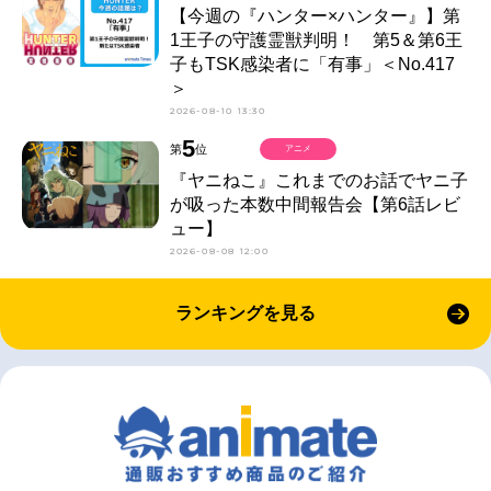
【今週の『ハンター×ハンター』】第
1王子の守護霊獣判明！ 第5＆第6王
子もTSK感染者に「有事」＜No.417
＞
2026-08-10 13:30
5
第
位
アニメ
『ヤニねこ』これまでのお話でヤニ子
が吸った本数中間報告会【第6話レビ
ュー】
2026-08-08 12:00
ランキングを見る