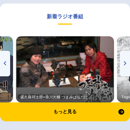
新着ラジオ番組
森久保祥太郎×浪川大輔 つまみは塩だけ
Tri
もっと見る