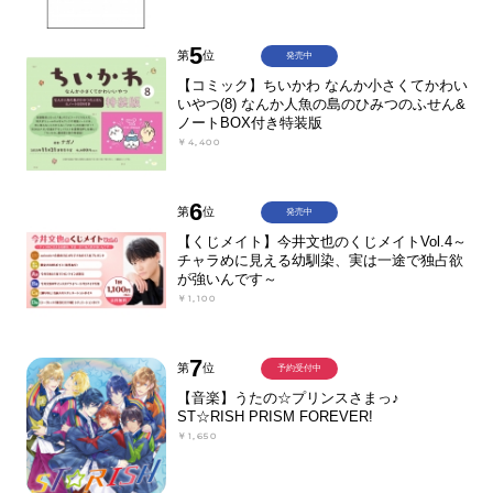
5
第
位
発売中
【コミック】ちいかわ なんか小さくてかわい
いやつ(8) なんか人魚の島のひみつのふせん&
ノートBOX付き特装版
￥4,400
6
第
位
発売中
【くじメイト】今井文也のくじメイトVol.4～
チャラめに見える幼馴染、実は一途で独占欲
が強いんです～
￥1,100
7
第
位
予約受付中
【音楽】うたの☆プリンスさまっ♪
ST☆RISH PRISM FOREVER!
￥1,650