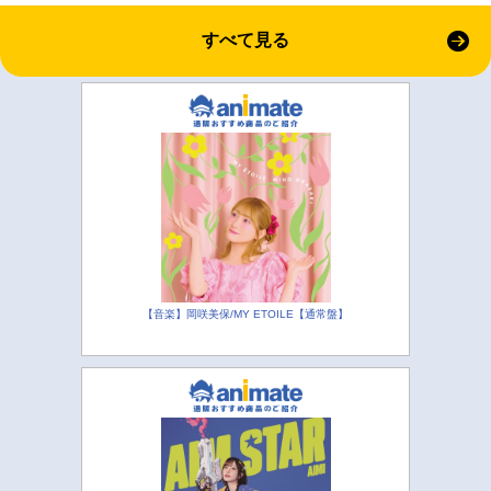
すべて見る
【音楽】岡咲美保/MY ETOILE【通常盤】