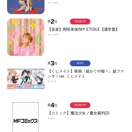
￥1,999
2
第
位
予約受付中
【音楽】岡咲美保/MY ETOILE【通常盤】
￥2,999
3
第
位
発売中
【くじメイト】映画『超かぐや姫！』超ファ
ンサ！ver. くじメイト
￥770
4
第
位
予約受付中
【コミック】魔法少女ノ魔女裁判(2)
￥924