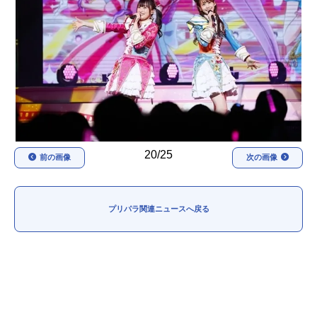
アニメ映画一覧
実写化映画一覧
今期アニメ曜日別一覧
春アニメ
夏アニメ
秋アニメ
冬アニメ
男性声優/女性声優一覧
20/25
前の画像
次の画像
FOLLOW US
プリパラ関連ニュースへ戻る