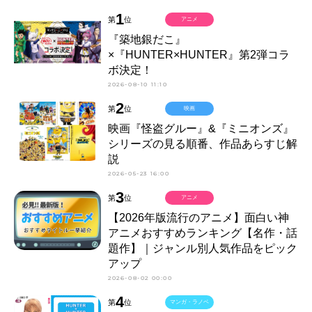
1
第
位
アニメ
『築地銀だこ』
×『HUNTER×HUNTER』第2弾コラ
ボ決定！
2026-08-10 11:10
2
第
位
映画
映画『怪盗グルー』&『ミニオンズ』
シリーズの見る順番、作品あらすじ解
説
2026-05-23 16:00
3
第
位
アニメ
【2026年版流行のアニメ】面白い神
アニメおすすめランキング【名作・話
題作】｜ジャンル別人気作品をピック
アップ
2026-08-02 00:00
4
第
位
マンガ・ラノベ