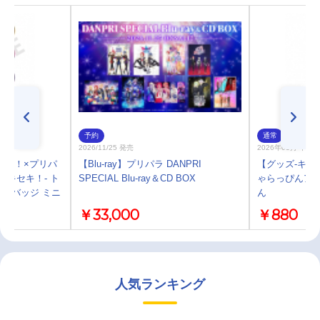
予約
通常
2026/11/25 発売
2026年03月 中 
カツ！×プリパ
【Blu-ray】プリパラ DANPRI
【グッズ-キー
いのキセキ！- ト
SPECIAL Blu-ray＆CD BOX
ゃらっぴんアク
缶バッジ ミニ
ん
￥33,000
￥880
人気ランキング