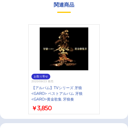
関連商品
お取り寄せ
2020/09/23 発売
【アルバム】TVシリーズ 牙狼
<GARO> ベストアルバム 牙狼
<GARO>黄金歌集 牙狼奏
￥3,850