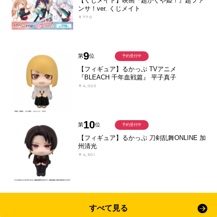
【くじメイト】映画『超かぐや姫！』超ファ
ンサ！ver. くじメイト
￥770
9
第
位
予約受付中
【フィギュア】るかっぷ TVアニメ
『BLEACH 千年血戦篇』 平子真子
￥4,020
10
第
位
予約受付中
【フィギュア】るかっぷ 刀剣乱舞ONLINE 加
州清光
￥4,301
すべて見る