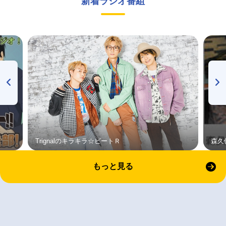
新着ラジオ番組
Trignalのキラキラ☆ビートＲ
森久
もっと見る