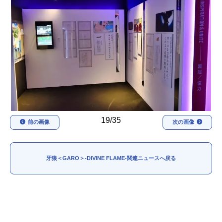
アニメ映画一覧
実写化映画一覧
今期アニメ曜日別一覧
春アニメ
夏アニメ
秋アニメ
冬アニメ
男性声優/女性声優一覧
19/35
前の画像
次の画像
FOLLOW US
牙狼＜GARO＞-DIVINE FLAME-関連ニュースへ戻る