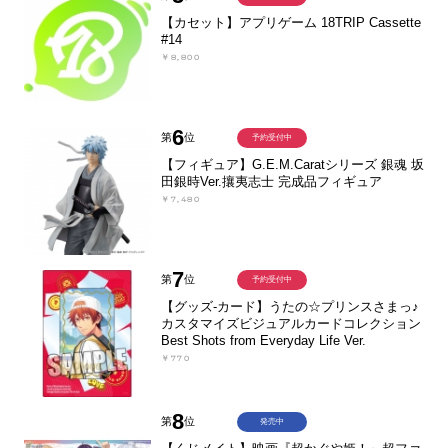
【カセット】アプリゲーム 18TRIP Cassette
#14
￥8,800
6
第
位
予約受付中
【フィギュア】G.E.M.Caratシリーズ 銀魂 坂
田銀時Ver.攘夷志士 完成品フィギュア
￥7,480
7
第
位
予約受付中
【グッズ-カード】うたの☆プリンスさまっ♪
カスタマイズビジュアルカードコレクション
Best Shots from Everyday Life Ver.
￥770
8
第
位
発売中