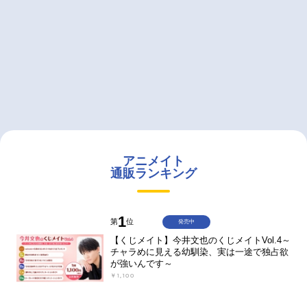
アニメイト
通販ランキング
1
第
位
発売中
【くじメイト】今井文也のくじメイトVol.4～
チャラめに見える幼馴染、実は一途で独占欲
が強いんです～
￥1,100