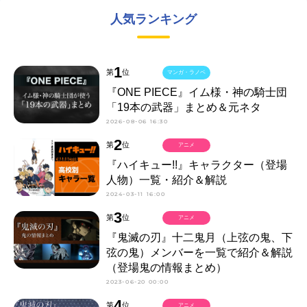
人気ランキング
1
第
位
マンガ・ラノベ
『ONE PIECE』イム様・神の騎士団
「19本の武器」まとめ＆元ネタ
2026-08-06 16:30
2
第
位
アニメ
『ハイキュー!!』キャラクター（登場
人物）一覧・紹介＆解説
2024-03-11 16:00
3
第
位
アニメ
『鬼滅の刃』十二鬼月（上弦の鬼、下
弦の鬼）メンバーを一覧で紹介＆解説
（登場鬼の情報まとめ）
2023-06-20 00:00
4
第
位
アニメ