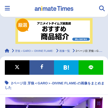
HOME
ランキング
アニメ
声優
ラジオ
みんなの声
グッズ
映画
animateTimes
牙狼＜GARO＞-DIVINE FLAME-
画像一覧
2ページ目 牙狼＜GARO＞-DIVINE FLAME-の画像をまとめました
マンガ・ラノベ
ゲーム・アプリ
音楽
コスプレ
2ページ目 牙狼＜GARO＞-DIVINE FLAME-の画像をまとめま
2.5次元
配信・Vtuber
トレンド
無料マンガ
した
最新記事一覧
アニメ記事一覧
声優記事一覧