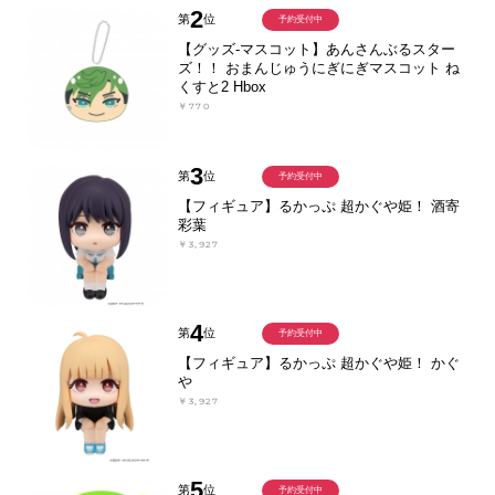
2
第
位
予約受付中
【グッズ-マスコット】あんさんぶるスター
ズ！！ おまんじゅうにぎにぎマスコット ね
くすと2 Hbox
￥770
3
第
位
予約受付中
【フィギュア】るかっぷ 超かぐや姫！ 酒寄
彩葉
￥3,927
4
第
位
予約受付中
【フィギュア】るかっぷ 超かぐや姫！ かぐ
や
￥3,927
5
第
位
予約受付中