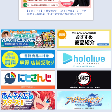
【くじメイト】今井文也のくじメイトVol.4～チャラめ
に見える幼馴染、実は一途で独占欲が強いんです～