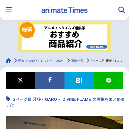
HOME
ランキング
アニメ
声優
ラジオ
みんなの声
グッズ
映画
animateTimes
牙狼＜GARO＞-DIVINE FLAME-
画像一覧
2ページ目 牙狼＜GARO＞-DIVINE FLAME-の画像をまとめました
マンガ・ラノベ
ゲーム・アプリ
音楽
コスプレ
2ページ目 牙狼＜GARO＞-DIVINE FLAME-の画像をまとめま
2.5次元
配信・Vtuber
トレンド
無料マンガ
した
最新記事一覧
アニメ記事一覧
声優記事一覧