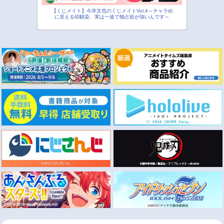
【くじメイト】今井文也のくじメイトVol.4～チャラめ
に見える幼馴染、実は一途で独占欲が強いんです～