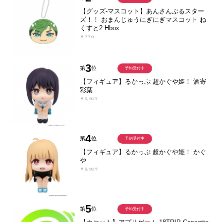
【グッズ-マスコット】あんさんぶるスター
ズ！！ おまんじゅうにぎにぎマスコット ね
くすと2 Hbox
￥770
3
第
位
予約受付中
【フィギュア】るかっぷ 超かぐや姫！ 酒寄
彩葉
￥3,927
4
第
位
予約受付中
【フィギュア】るかっぷ 超かぐや姫！ かぐ
や
￥3,927
5
第
位
予約受付中