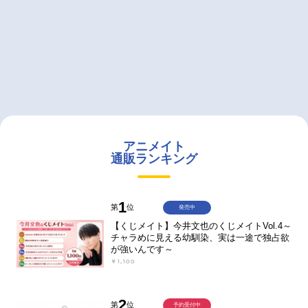
アニメイト
通販ランキング
1
第
位
発売中
【くじメイト】今井文也のくじメイトVol.4～
チャラめに見える幼馴染、実は一途で独占欲
が強いんです～
￥1,100
2
第
位
予約受付中