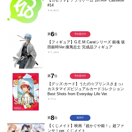
【カセット】アプリゲーム 18TRIP Cassette
#14
￥8,800
6
第
位
予約受付中
【フィギュア】G.E.M.Caratシリーズ 銀魂 坂
田銀時Ver.攘夷志士 完成品フィギュア
￥7,480
7
第
位
予約受付中
【グッズ-カード】うたの☆プリンスさまっ♪
カスタマイズビジュアルカードコレクション
Best Shots from Everyday Life Ver.
￥770
8
第
位
発売中
【くじメイト】映画『超かぐや姫！』超ファ
ンサ！ver. くじメイト