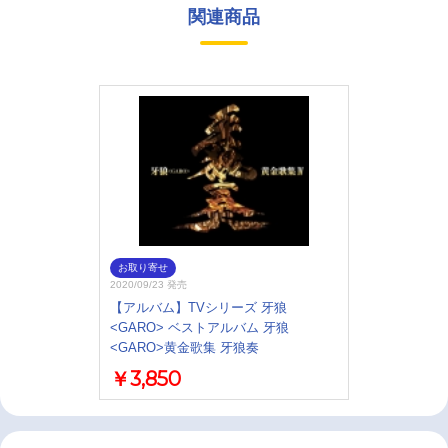
関連商品
お取り寄せ
2020/09/23 発売
【アルバム】TVシリーズ 牙狼
<GARO> ベストアルバム 牙狼
<GARO>黄金歌集 牙狼奏
￥3,850