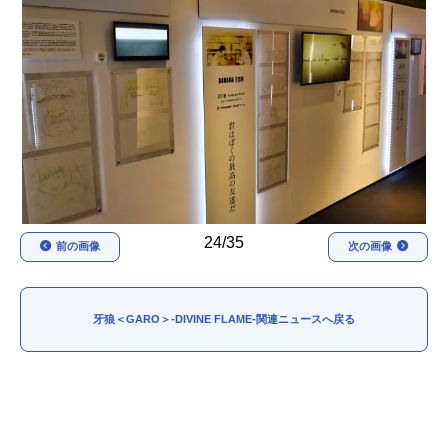
アニメ映画一覧
実写化映画一覧
今期アニメ曜日別一覧
春アニメ
夏アニメ
秋アニメ
冬アニメ
男性声優/女性声優一覧
24/35
前の画像
次の画像
FOLLOW US
牙狼＜GARO＞-DIVINE FLAME-関連ニュースへ戻る