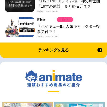
『ONE PIECE』イム様・神の騎士団
「19本の武器」まとめ＆元ネタ
2026-08-06 16:30
5
第
位
アニメ
『ハイキュー!!』人気キャラクター投
票受付中！
2026-08-03 17:00
ランキングを見る