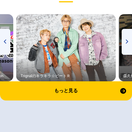
on
Trignalのキラキラ☆ビートＲ
森久
もっと見る