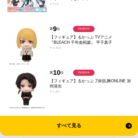
￥770
9
第
位
予約受付中
【フィギュア】るかっぷ TVアニメ
『BLEACH 千年血戦篇』 平子真子
￥4,020
10
第
位
予約受付中
【フィギュア】るかっぷ 刀剣乱舞ONLINE 加
州清光
￥4,301
すべて見る