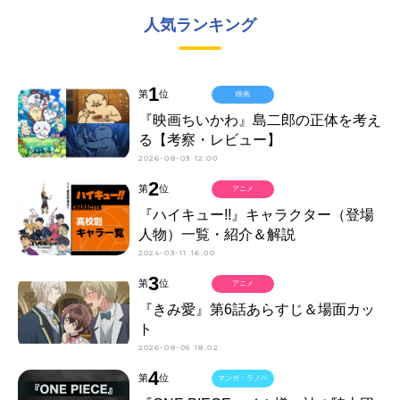
人気ランキング
1
第
位
映画
『映画ちいかわ』島二郎の正体を考え
る【考察・レビュー】
2026-08-03 12:00
2
第
位
アニメ
『ハイキュー!!』キャラクター（登場
人物）一覧・紹介＆解説
2024-03-11 16:00
3
第
位
アニメ
『きみ愛』第6話あらすじ＆場面カッ
ト
2026-08-05 18:02
4
第
位
マンガ・ラノベ