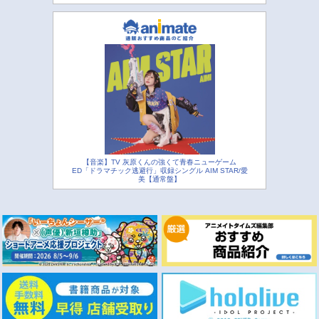
【音楽】TV 灰原くんの強くて青春ニューゲーム
ED「ドラマチック逃避行」収録シングル AIM STAR/愛
美【通常盤】