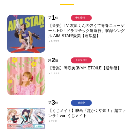
1
第
位
予約受付中
【音楽】TV 灰原くんの強くて青春ニューゲ
ーム ED「ドラマチック逃避行」収録シング
ル AIM STAR/愛美【通常盤】
￥1,999
2
第
位
予約受付中
【音楽】岡咲美保/MY ETOILE【通常盤】
￥2,999
3
第
位
発売中
【くじメイト】映画『超かぐや姫！』超ファ
ンサ！ver. くじメイト
￥770