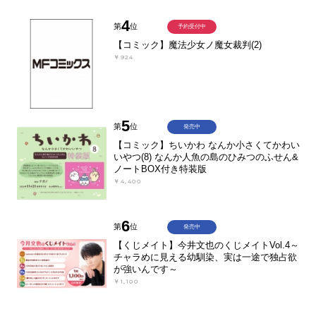
4
第
位
予約受付中
【コミック】魔法少女ノ魔女裁判(2)
￥924
5
第
位
発売中
【コミック】ちいかわ なんか小さくてかわい
いやつ(8) なんか人魚の島のひみつのふせん&
ノートBOX付き特装版
￥4,400
6
第
位
発売中
【くじメイト】今井文也のくじメイトVol.4～
チャラめに見える幼馴染、実は一途で独占欲
が強いんです～
￥1,100