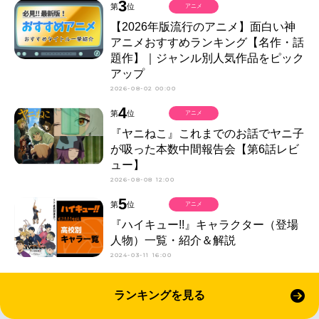
3
第
位
アニメ
【2026年版流行のアニメ】面白い神
アニメおすすめランキング【名作・話
題作】｜ジャンル別人気作品をピック
アップ
2026-08-02 00:00
4
第
位
アニメ
『ヤニねこ』これまでのお話でヤニ子
が吸った本数中間報告会【第6話レビ
ュー】
2026-08-08 12:00
5
第
位
アニメ
『ハイキュー!!』キャラクター（登場
人物）一覧・紹介＆解説
2024-03-11 16:00
ランキングを見る