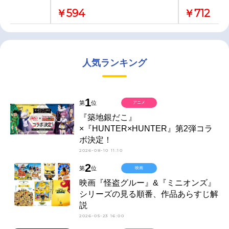
￥594
￥712
人気ランキング
1
第
位
アニメ
『築地銀だこ』
×『HUNTER×HUNTER』第2弾コラ
ボ決定！
2026-08-10 11:10
2
第
位
映画
映画『怪盗グルー』&『ミニオンズ』
シリーズの見る順番、作品あらすじ解
説
2026-05-23 16:00