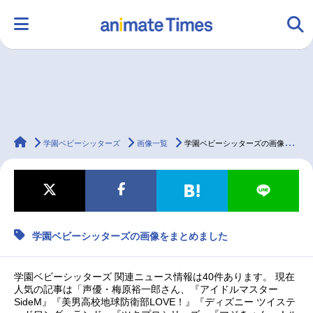
HOME
ランキング
アニメ
声優
animateTimes
ラジオ
みんなの声
グッズ
映画
学園ベビーシッターズ
画像一覧
学園ベビーシッターズの画像をまとめました
マンガ・ラノベ
ゲーム・アプリ
音楽
コスプレ
学園ベビーシッターズの画像をまとめました
2.5次元
配信・Vtuber
トレンド
無料マンガ
学園ベビーシッターズ 関連ニュース情報は40件あります。 現在
最新記事一覧
人気の記事は「声優・梅原裕一郎さん、『アイドルマスター
SideM』『美男高校地球防衛部LOVE！』『ディズニー ツイステ
アニメ記事一覧
声優記事一覧