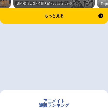
森久保祥太郎×浪川大輔 つまみは塩だけ
Tri
もっと見る
アニメイト
通販ランキング