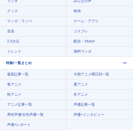
ラジオ
みんなの声
グッズ
映画
マンガ・ラノベ
ゲーム・アプリ
音楽
コスプレ
2.5次元
配信・Vtuber
トレンド
無料マンガ
特集/一覧まとめ
最新記事一覧
今期アニメ曜日別一覧
春アニメ
夏アニメ
秋アニメ
冬アニメ
アニメ記事一覧
声優記事一覧
男性声優/女性声優一覧
声優×インタビュー
声優×レポート