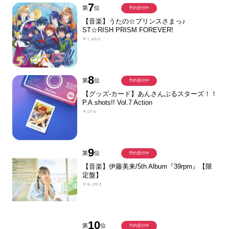
7
第
位
予約受付中
【音楽】うたの☆プリンスさまっ♪
ST☆RISH PRISM FOREVER!
￥1,650
8
第
位
予約受付中
【グッズ-カード】あんさんぶるスターズ！！
P.A.shots!! Vol.7 Action
￥275
9
第
位
予約受付中
【音楽】伊藤美来/5th Album『39rpm』【限
定盤】
￥6,050
10
第
位
予約受付中