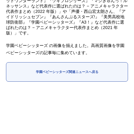
ッドワンダーランド』『ツキプロシリーズ』『マジきゅんっ！ル
ネッサンス』など代表作に選ばれたのは？ − アニメキャラクター
アニメ映画一覧
実写化映画一覧
代表作まとめ（2022 年版）」や「声優・西山宏太朗さん、『ア
イドリッシュセブン』『あんさんぶるスターズ!』『美男高校地
球防衛部』『学園ベビーシッターズ』『A3！』など代表作に選
今期アニメ曜日別一覧
ばれたのは？ − アニメキャラクター代表作まとめ（2021 年
版）」です。
春アニメ
夏アニメ
学園ベビーシッターズ の画像を揃えました。高画質画像を学園
秋アニメ
冬アニメ
ベビーシッターズの記事毎に集めています。
男性声優/女性声優一覧
学園ベビーシッターズ関連ニュースへ戻る
FOLLOW US