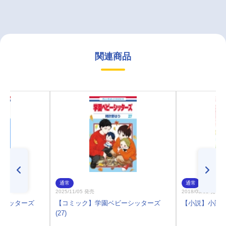
関連商品
通常
通常
2025/11/05 発売
2018/03/05 発売
ーシッターズ
【コミック】学園ベビーシッターズ
【小説】小説
(27)