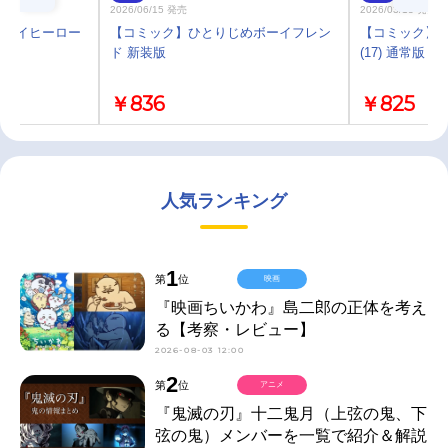
2026/06/15 発売
2026/03/13 発売
めマイヒーロー
【コミック】ひとりじめボーイフレン
【コミック】
ド 新装版
(17) 通常版
￥836
￥825
人気ランキング
1
第
位
映画
『映画ちいかわ』島二郎の正体を考え
る【考察・レビュー】
2026-08-03 12:00
2
第
位
アニメ
『鬼滅の刃』十二鬼月（上弦の鬼、下
弦の鬼）メンバーを一覧で紹介＆解説