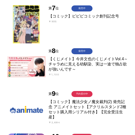
7
第
位
発売中
【コミック】ビビビコミック創刊記念号
￥935
8
第
位
発売中
【くじメイト】今井文也のくじメイトVol.4～
チャラめに見える幼馴染、実は一途で独占欲
が強いんです～
￥1,100
9
第
位
予約受付中
【コミック】魔法少女ノ魔女裁判(2) 発売記
念 アニメイトセット【アクリルスタンド2種
セット購入用シリアル付き】【完全受注生
産】
￥2,684