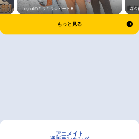
Trignalのキラキラ☆ビートＲ
森久
もっと見る
アニメイト