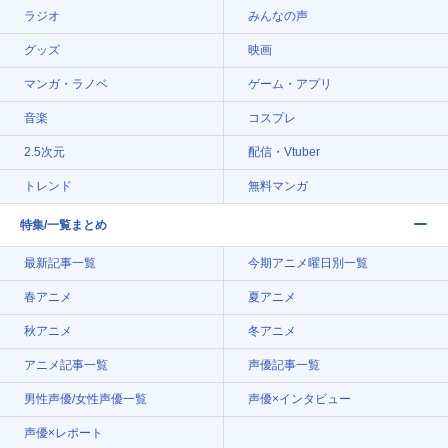
ラジオ
みんなの声
グッズ
映画
マンガ・ラノベ
ゲーム・アプリ
音楽
コスプレ
2.5次元
配信・Vtuber
トレンド
無料マンガ
特集/一覧まとめ
最新記事一覧
今期アニメ曜日別一覧
春アニメ
夏アニメ
秋アニメ
冬アニメ
アニメ記事一覧
声優記事一覧
男性声優/女性声優一覧
声優×インタビュー
声優×レポート