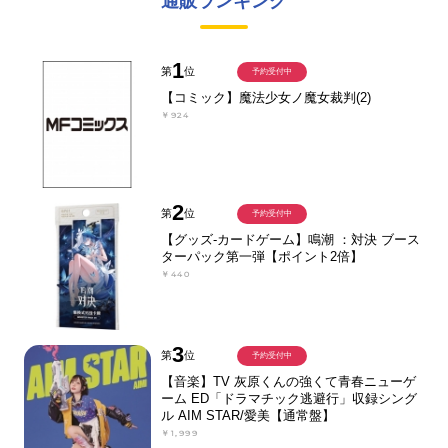
通販ランキング
1
第
位
予約受付中
【コミック】魔法少女ノ魔女裁判(2)
￥924
2
第
位
予約受付中
【グッズ-カードゲーム】鳴潮 ：対決 ブース
ターパック第一弾【ポイント2倍】
￥440
3
第
位
予約受付中
【音楽】TV 灰原くんの強くて青春ニューゲ
ーム ED「ドラマチック逃避行」収録シング
ル AIM STAR/愛美【通常盤】
￥1,999