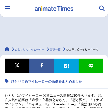
HOME
ランキング
アニメ
声優
animateTimes
ラジオ
みんなの声
グッズ
映画
ひとりじめマイヒーロー
画像一覧
ひとりじめマイヒーローの画像をまとめました
マンガ・ラノベ
ゲーム・アプリ
音楽
コスプレ
ひとりじめマイヒーローの画像をまとめました
2.5次元
配信・Vtuber
トレンド
無料マンガ
ひとりじめマイヒーロー 関連ニュース情報は30件あります。 現
最新記事一覧
在人気の記事は「声優・立花慎之介さん、『恋と深空』『イナズ
マイレブン』『ハイキュー!!』『Paradox Live』『魔法使いの約
アニメ記事一覧
声優記事一覧