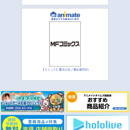
【コミック】魔法少女ノ魔女裁判(2)