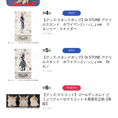
4
第
位
発売中
【グッズ-スタンドポップ】Dr.STONE アクリ
ルスタンド ホワイマンといっしょver. ス
タンリー・スナイダー
￥1,980
5
第
位
発売中
【グッズ-スタンドポップ】Dr.STONE アクリ
ルスタンド ホワイマンといっしょver. Dr.
ゼノ
￥1,980
6
第
位
予約受付中
【グッズ-マスコット】ゴールデンカムイ ど
うぶつフォーゼマスコット 4.尾形百之助【再
販】
￥1,980