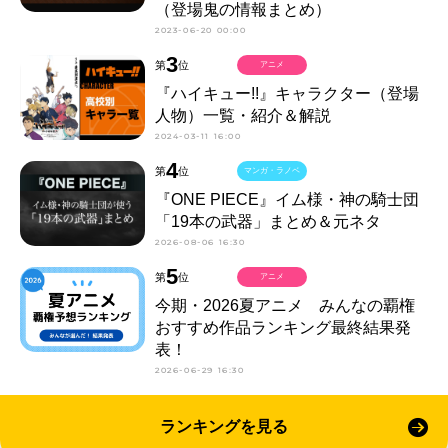
（登場鬼の情報まとめ）
2023-06-20 00:00
3
第
位
アニメ
『ハイキュー!!』キャラクター（登場
人物）一覧・紹介＆解説
2024-03-11 16:00
4
第
位
マンガ・ラノベ
『ONE PIECE』イム様・神の騎士団
「19本の武器」まとめ＆元ネタ
2026-08-06 16:30
5
第
位
アニメ
今期・2026夏アニメ みんなの覇権
おすすめ作品ランキング最終結果発
表！
2026-06-29 16:30
ランキングを見る