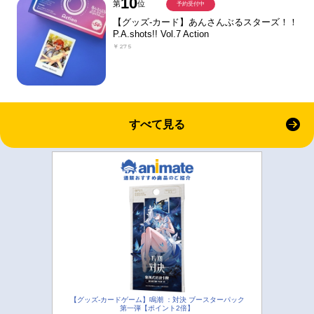
10
第
位
予約受付中
【グッズ-カード】あんさんぶるスターズ！！
P.A.shots!! Vol.7 Action
￥275
すべて見る
【グッズ-カードゲーム】鳴潮 ：対決 ブースターパック
第一弾【ポイント2倍】