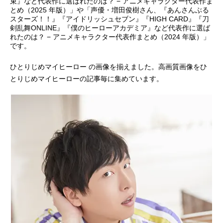
束』など代表作に選ばれたのは？ − アニメキャラクター代表作ま
とめ（2025 年版）」や「声優・増田俊樹さん、『あんさんぶる
アニメ映画一覧
実写化映画一覧
スターズ！！』『アイドリッシュセブン』『HIGH CARD』『刀
剣乱舞ONLINE』『僕のヒーローアカデミア』など代表作に選ば
れたのは？ − アニメキャラクター代表作まとめ（2024 年版）」
今期アニメ曜日別一覧
です。
春アニメ
夏アニメ
ひとりじめマイヒーロー の画像を揃えました。高画質画像をひ
とりじめマイヒーローの記事毎に集めています。
秋アニメ
冬アニメ
男性声優/女性声優一覧
FOLLOW US