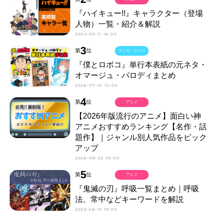
『ハイキュー!!』キャラクター（登場
人物）一覧・紹介＆解説
2024-03-11 16:00
3
第
位
マンガ・ラノベ
『僕とロボコ』単行本表紙の元ネタ・
オマージュ・パロディまとめ
2026-07-21 10:00
4
第
位
アニメ
【2026年版流行のアニメ】面白い神
アニメおすすめランキング【名作・話
題作】｜ジャンル別人気作品をピック
アップ
2026-08-02 00:00
5
第
位
アニメ
『鬼滅の刃』呼吸一覧まとめ｜呼吸
法、常中などキーワードを解説
2023-06-15 19:00