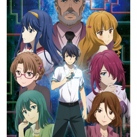
アニメ映画一覧
実写化映画一覧
今期アニメ曜日別一覧
春アニメ
夏アニメ
秋アニメ
冬アニメ
男性声優/女性声優一覧
FOLLOW US