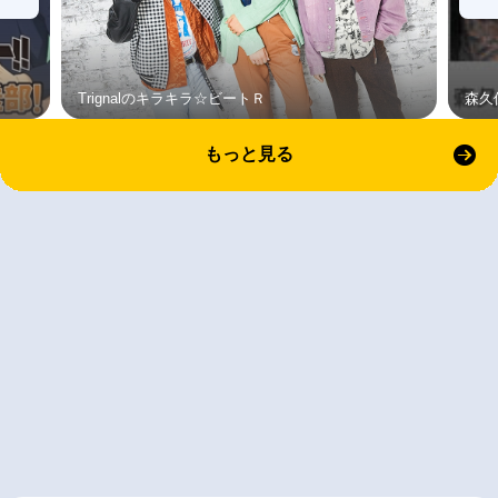
Trignalのキラキラ☆ビートＲ
森久
もっと見る