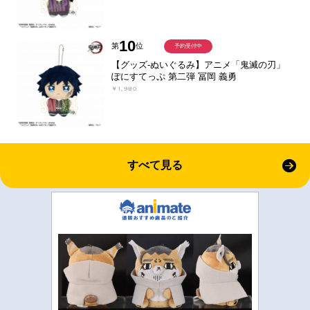
10
第
位
予約受付中
【グッズ-ぬいぐるみ】アニメ「鬼滅の刃」
ぽにすてっぷ 第二弾 冨岡 義勇
￥1,980
すべて見る