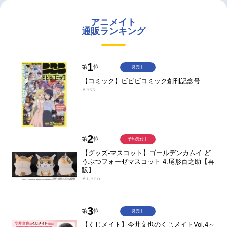
アニメイト
通販ランキング
1
第
位
発売中
【コミック】ビビビコミック創刊記念号
￥935
2
第
位
予約受付中
【グッズ-マスコット】ゴールデンカムイ ど
うぶつフォーゼマスコット 4.尾形百之助【再
販】
￥1,980
3
第
位
発売中
【くじメイト】今井文也のくじメイトVol.4～