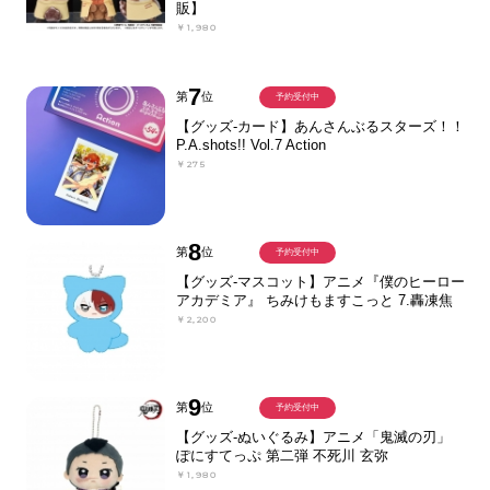
販】
￥1,980
7
第
位
予約受付中
【グッズ-カード】あんさんぶるスターズ！！
P.A.shots!! Vol.7 Action
￥275
8
第
位
予約受付中
【グッズ-マスコット】アニメ『僕のヒーロー
アカデミア』 ちみけもますこっと 7.轟凍焦
￥2,200
9
第
位
予約受付中
【グッズ-ぬいぐるみ】アニメ「鬼滅の刃」
ぽにすてっぷ 第二弾 不死川 玄弥
￥1,980