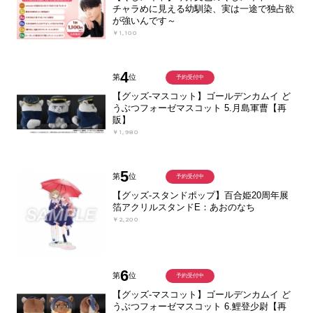
チャラめに見える幼馴染、実は一途で独占欲
が強いんです～
￥1,100
4
第
位
予約受付中
【グッズ-マスコット】ゴールデンカムイ ど
うぶつフォーゼマスコット 5.月島軍曹【再
販】
￥1,980
5
第
位
予約受付中
【グッズ-スタンドポップ】百合姫20周年展
箔アクリルスタンドE：あおのなち
￥2,200
6
第
位
予約受付中
【グッズ-マスコット】ゴールデンカムイ ど
うぶつフォーゼマスコット 6.鯉登少尉【再