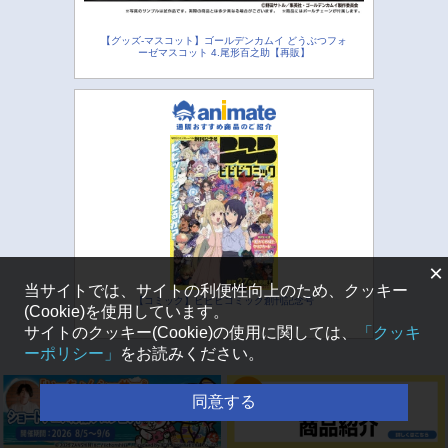
【グッズ-マスコット】ゴールデンカムイ どうぶつフォ
ーゼマスコット 4.尾形百之助【再販】
×
当サイトでは、サイトの利便性向上のため、クッキー
【コミック】ビビビコミック創刊記念号
(Cookie)を使用しています。
サイトのクッキー(Cookie)の使用に関しては、
「クッキ
ーポリシー」
をお読みください。
同意する