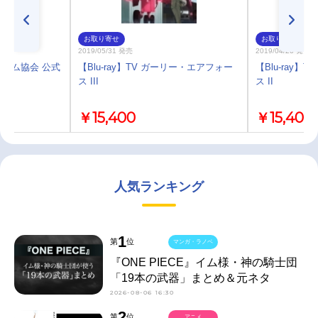
お取り寄せ
お取り寄せ
2019/05/31 発売
2019/04/26 発売
ズム協会 公式
【Blu-ray】TV ガーリー・エアフォー
【Blu-ray
0
ス III
ス II
￥15,400
￥15,400
人気ランキング
1
第
位
マンガ・ラノベ
『ONE PIECE』イム様・神の騎士団
「19本の武器」まとめ＆元ネタ
2026-08-06 16:30
2
第
位
アニメ