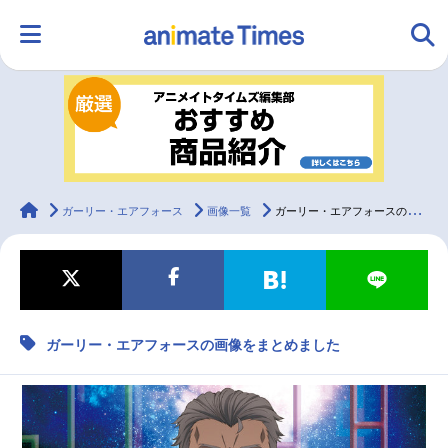
HOME
ランキング
アニメ
声優
ラジオ
みんなの声
グッズ
映画
animateTimes
ガーリー・エアフォース
画像一覧
ガーリー・エアフォースの画像をまとめました
マンガ・ラノベ
ゲーム・アプリ
音楽
コスプレ
ガーリー・エアフォースの画像をまとめました
2.5次元
配信・Vtuber
トレンド
無料マンガ
最新記事一覧
アニメ記事一覧
声優記事一覧