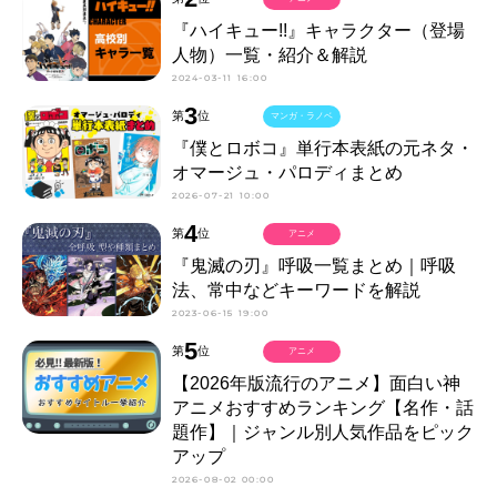
『ハイキュー!!』キャラクター（登場
人物）一覧・紹介＆解説
2024-03-11 16:00
3
第
位
マンガ・ラノベ
『僕とロボコ』単行本表紙の元ネタ・
オマージュ・パロディまとめ
2026-07-21 10:00
4
第
位
アニメ
『鬼滅の刃』呼吸一覧まとめ｜呼吸
法、常中などキーワードを解説
2023-06-15 19:00
5
第
位
アニメ
【2026年版流行のアニメ】面白い神
アニメおすすめランキング【名作・話
題作】｜ジャンル別人気作品をピック
アップ
2026-08-02 00:00