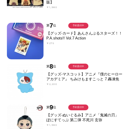
販】
￥1,980
7
第
位
予約受付中
【グッズ-カード】あんさんぶるスターズ！！
P.A.shots!! Vol.7 Action
￥275
8
第
位
予約受付中
【グッズ-マスコット】アニメ『僕のヒーロー
アカデミア』 ちみけもますこっと 7.轟凍焦
￥2,200
9
第
位
予約受付中
【グッズ-ぬいぐるみ】アニメ「鬼滅の刃」
ぽにすてっぷ 第二弾 不死川 玄弥
￥1,980