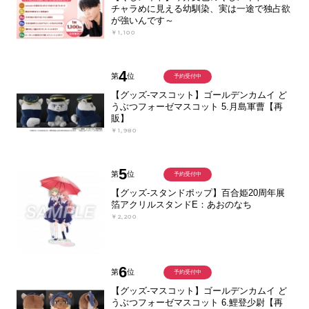
チャラめに見える幼馴染、実は一途で独占欲
が強いんです～
￥1,100
4
第
位
予約受付中
【グッズ-マスコット】ゴールデンカムイ ど
うぶつフォーゼマスコット 5.月島軍曹【再
販】
￥1,980
5
第
位
予約受付中
【グッズ-スタンドポップ】百合姫20周年展
箔アクリルスタンドE：あおのなち
￥2,200
6
第
位
予約受付中
【グッズ-マスコット】ゴールデンカムイ ど
うぶつフォーゼマスコット 6.鯉登少尉【再