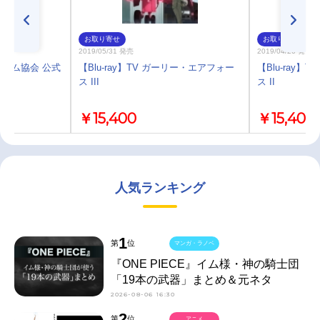
お取り寄せ
お取り寄せ
2019/05/31 発売
2019/04/26 発売
ズム協会 公式
【Blu-ray】TV ガーリー・エアフォー
【Blu-ray
0
ス III
ス II
￥15,400
￥15,400
人気ランキング
1
第
位
マンガ・ラノベ
『ONE PIECE』イム様・神の騎士団
「19本の武器」まとめ＆元ネタ
2026-08-06 16:30
2
第
位
アニメ