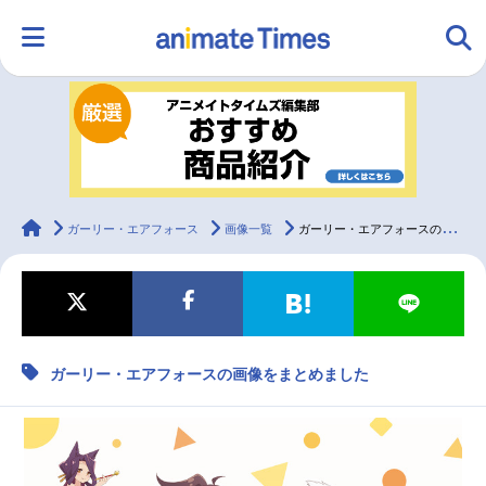
HOME
ランキング
アニメ
声優
ラジオ
みんなの声
グッズ
映画
animateTimes
ガーリー・エアフォース
画像一覧
ガーリー・エアフォースの画像をまとめました
マンガ・ラノベ
ゲーム・アプリ
音楽
コスプレ
ガーリー・エアフォースの画像をまとめました
2.5次元
配信・Vtuber
トレンド
無料マンガ
最新記事一覧
アニメ記事一覧
声優記事一覧