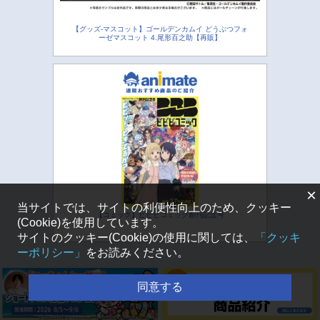
【グッズ-マスコット】ゴールデンカムイ どうぶつフォ
ーゼマスコット 4.尾形百之助【再販】
×
当サイトでは、サイトの利便性向上のため、クッキー
【コミック】ビビビコミック創刊記念号
(Cookie)を使用しています。
サイトのクッキー(Cookie)の使用に関しては、
「クッキ
ーポリシー」
をお読みください。
同意する