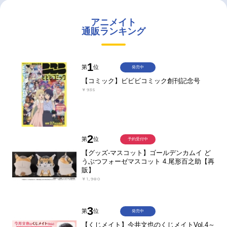
アニメイト
通販ランキング
1
第
位
発売中
【コミック】ビビビコミック創刊記念号
￥935
2
第
位
予約受付中
【グッズ-マスコット】ゴールデンカムイ ど
うぶつフォーゼマスコット 4.尾形百之助【再
販】
￥1,980
3
第
位
発売中
【くじメイト】今井文也のくじメイトVol.4～