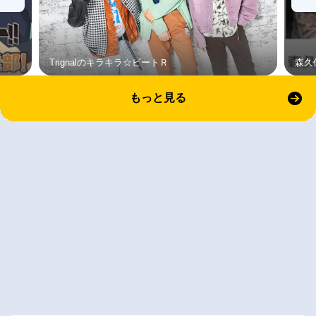
Trignalのキラキラ☆ビートＲ
森久
もっと見る