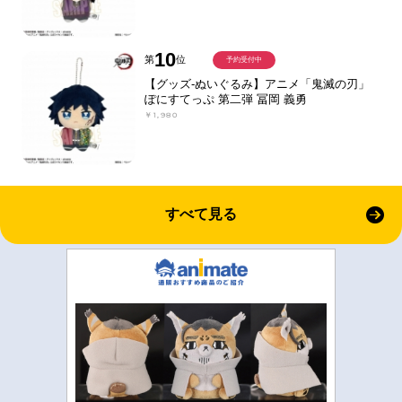
10
第
位
予約受付中
【グッズ-ぬいぐるみ】アニメ「鬼滅の刃」
ぽにすてっぷ 第二弾 冨岡 義勇
￥1,980
すべて見る