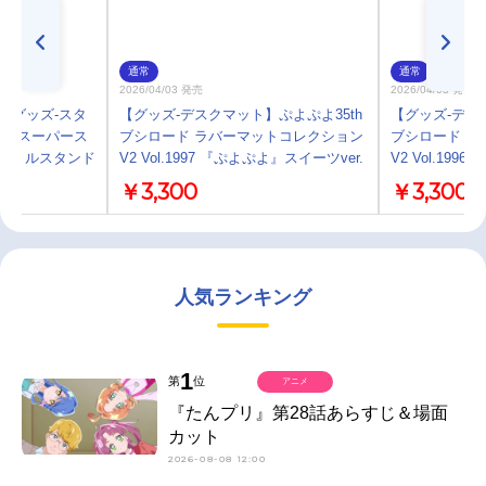
通常
通常
2026/04/03 発売
2026/04/03 発売
】【グッズ-スタ
【グッズ-デスクマット】ぷよぷよ35th
【グッズ-デス
ブ！スーパース
ブシロード ラバーマットコレクション
ブシロード ラ
アクリルスタンド
V2 Vol.1997 『ぷよぷよ』スイーツver.
V2 Vol.1996
￥3,300
￥3,300
人気ランキング
1
第
位
アニメ
『たんプリ』第28話あらすじ＆場面
カット
2026-08-08 12:00