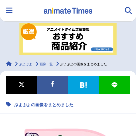
HOME
ランキング
アニメ
声優
ラジオ
みんなの声
グッズ
映画
animateTimes
ぷよぷよ
画像一覧
ぷよぷよの画像をまとめました
マンガ・ラノベ
ゲーム・アプリ
音楽
コスプレ
ぷよぷよの画像をまとめました
2.5次元
配信・Vtuber
トレンド
無料マンガ
最新記事一覧
アニメ記事一覧
声優記事一覧