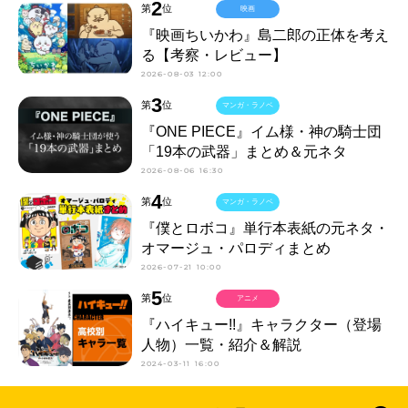
2
第
位
映画
『映画ちいかわ』島二郎の正体を考え
る【考察・レビュー】
2026-08-03 12:00
3
第
位
マンガ・ラノベ
『ONE PIECE』イム様・神の騎士団
「19本の武器」まとめ＆元ネタ
2026-08-06 16:30
4
第
位
マンガ・ラノベ
『僕とロボコ』単行本表紙の元ネタ・
オマージュ・パロディまとめ
2026-07-21 10:00
5
第
位
アニメ
『ハイキュー!!』キャラクター（登場
人物）一覧・紹介＆解説
2024-03-11 16:00