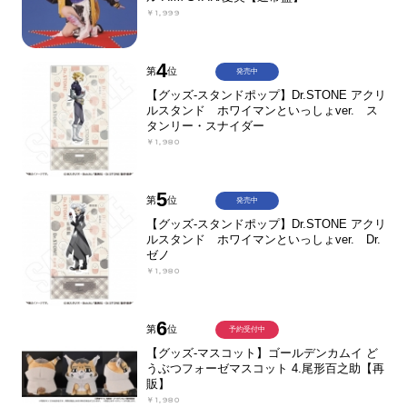
￥1,999
4
第
位
発売中
【グッズ-スタンドポップ】Dr.STONE アクリ
ルスタンド ホワイマンといっしょver. ス
タンリー・スナイダー
￥1,980
5
第
位
発売中
【グッズ-スタンドポップ】Dr.STONE アクリ
ルスタンド ホワイマンといっしょver. Dr.
ゼノ
￥1,980
6
第
位
予約受付中
【グッズ-マスコット】ゴールデンカムイ ど
うぶつフォーゼマスコット 4.尾形百之助【再
販】
￥1,980