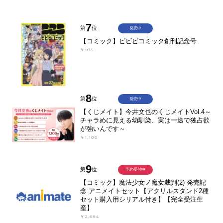
7
第
位
発売中
【コミック】ビビビコミック創刊記念号
￥935
8
第
位
発売中
【くじメイト】今井文也のくじメイトVol.4～
チャラめに見える幼馴染、実は一途で独占欲
が強いんです～
￥1,100
9
第
位
予約受付中
【コミック】魔法少女ノ魔女裁判(2) 発売記
念 アニメイトセット【アクリルスタンド2種
セット購入用シリアル付き】【完全受注生
産】
￥2,684