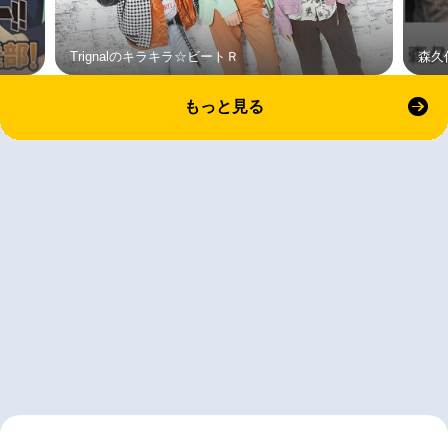
Trignalのキラキラ☆ビートＲ
森久
もっと見る