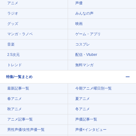
アニメ
声優
ラジオ
みんなの声
グッズ
映画
マンガ・ラノベ
ゲーム・アプリ
音楽
コスプレ
2.5次元
配信・Vtuber
トレンド
無料マンガ
特集/一覧まとめ
最新記事一覧
今期アニメ曜日別一覧
春アニメ
夏アニメ
秋アニメ
冬アニメ
アニメ記事一覧
声優記事一覧
男性声優/女性声優一覧
声優×インタビュー