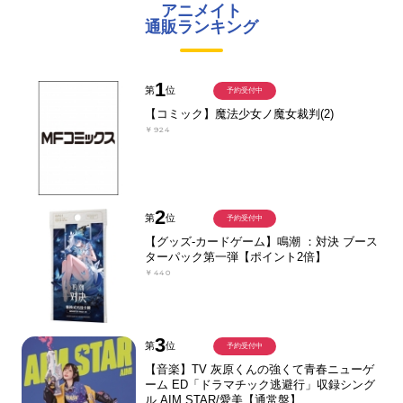
アニメイト
通販ランキング
1
第
位
予約受付中
【コミック】魔法少女ノ魔女裁判(2)
￥924
2
第
位
予約受付中
【グッズ-カードゲーム】鳴潮 ：対決 ブース
ターパック第一弾【ポイント2倍】
￥440
3
第
位
予約受付中
【音楽】TV 灰原くんの強くて青春ニューゲ
ーム ED「ドラマチック逃避行」収録シング
ル AIM STAR/愛美【通常盤】