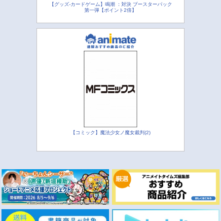
【グッズ-カードゲーム】鳴潮 ：対決 ブースターパック
第一弾【ポイント2倍】
【コミック】魔法少女ノ魔女裁判(2)