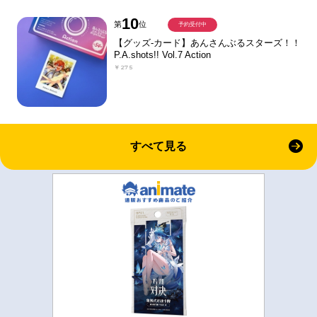
10
第
位
予約受付中
【グッズ-カード】あんさんぶるスターズ！！
P.A.shots!! Vol.7 Action
￥275
すべて見る