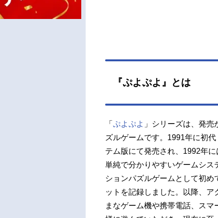
『ぷよぷよ』とは
「
ぷよぷよ
」シリーズは、発売
ズルゲームです。1991年に初代
テム版にて発売され、1992年
単純で分かりやすいゲームシス
ションパズルゲームとして初め
ットを記録しました。以降、ア
まなゲーム機や携帯電話、スマ