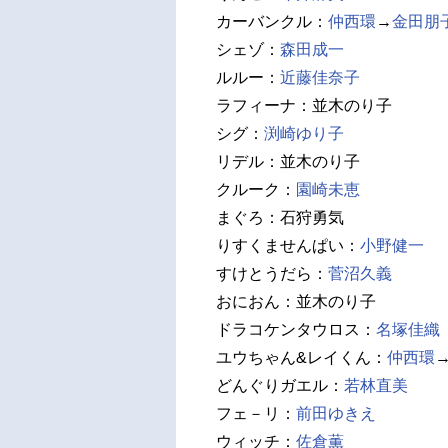
カーバンクル：
仲西環
→
金田朋
シェゾ：
森田成一
ルルー：
近藤佳奈子
ラフィーナ：並木のり子
シグ：
渕崎ゆり子
リデル：並木のり子
クルーク：
園崎未恵
まぐろ：石狩勇気
りすくませんぱい：
小野健一
すけとうだら：
菅沼久義
おにおん：並木のり子
ドラコケンタウロス：
名塚佳織
ユウちゃん&レイくん：
仲西環
どんぐりガエル：
若林直美
フェ－リ：
前田ゆきえ
ウィッチ：
佐倉薫