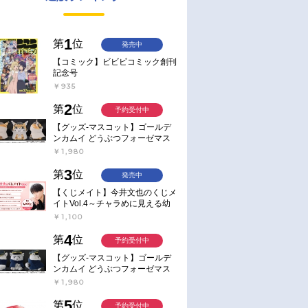
1
第
位
発売中
【コミック】ビビビコミック創刊
記念号
￥935
2
第
位
予約受付中
【グッズ-マスコット】ゴールデ
ンカムイ どうぶつフォーゼマス
コット 4.尾形百之助【再販】
￥1,980
3
第
位
発売中
【くじメイト】今井文也のくじメ
イトVol.4～チャラめに見える幼
馴染、実は一途で独占欲が強いん
￥1,100
です～
4
第
位
予約受付中
【グッズ-マスコット】ゴールデ
ンカムイ どうぶつフォーゼマス
コット 5.月島軍曹【再販】
￥1,980
5
第
位
予約受付中