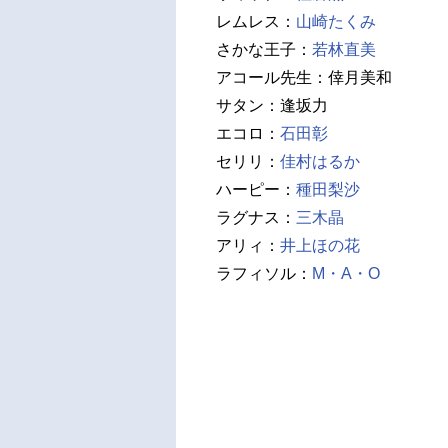
レムレス：
山崎たくみ
さかな王子：
若林直美
アコール先生：倖月美和
サタン：逢坂力
エコロ：
石田彰
セリリ：
佳村はるか
ハーピー：
種田梨沙
ラグナス：
三木晶
アリィ：
井上ほの花
ラフィソル：
M・A・O