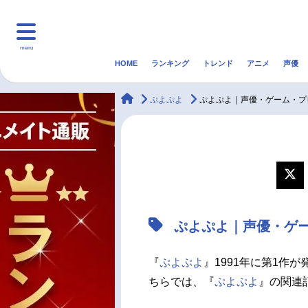
menu
HOME
ランキング
トレンド
アニメ
声優
HOME
ランキング
アニ
animateTimes
ぷよぷよ
ぷよぷよ｜声優・ゲーム・プ
マンガ・ラノベ
ゲーム・アプリ
音楽
最新記事一覧
アニメ記事一覧
ぷよぷよ｜声優・ゲ
声優記事一覧
『
ぷよぷよ
』1991年に第1作
ちらでは、『
ぷよぷよ
』の関連