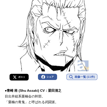
画像一覧 (11件)
シェア
ポスト
●青崎 柊 (Shu Aozaki) CV：梁田清之
目出井組系粟楠会の幹部。
「粟楠の青鬼」と呼ばれる武闘派。