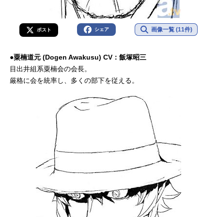
画像一覧 (11件)
シェア
ポスト
●粟楠道元 (Dogen Awakusu) CV：飯塚昭三
目出井組系粟楠会の会長。
厳格に会を統率し、多くの部下を従える。