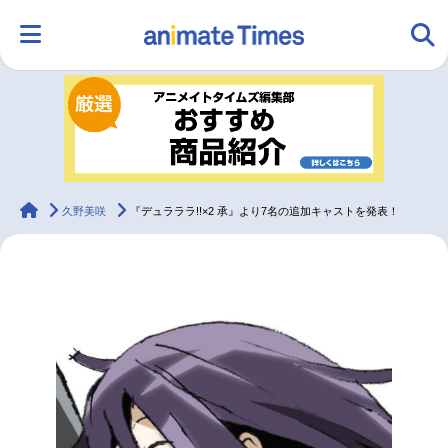
HOME
ランキング
アニメ
声優
ラジオ
みんなの声
グッズ
映画
animateTimes
久野美咲
『デュラララ!!×2 承』より7名の追加キャストを発表！
マンガ・ラノベ
ゲーム・アプリ
音楽
コスプレ
2.5次元
配信・Vtuber
トレンド
無料マンガ
最新記事一覧
アニメ記事一覧
声優記事一覧