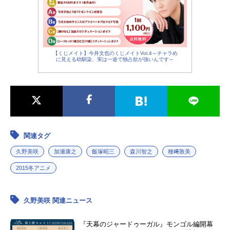
【くじメイト】今井文也のくじメイトVol.4～チャラめ
に見える幼馴染、実は一途で独占欲が強いんです～
関連タグ
久野美咲
加瀬康之
飯塚昭三
森川智之
種﨑敦美
2015冬アニメ
久野美咲 関連ニュース
『天幕のジャードゥーガル』モンゴル編開幕