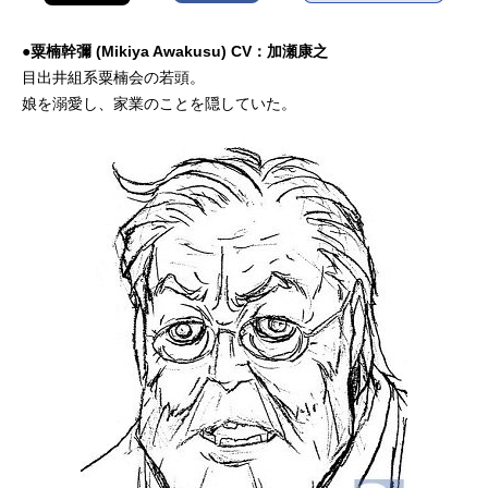
●粟楠幹彌 (Mikiya Awakusu) CV：加瀬康之
目出井組系粟楠会の若頭。
娘を溺愛し、家業のことを隠していた。