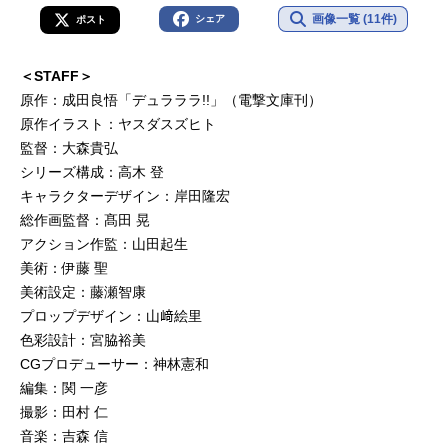
画像一覧 (11件)
シェア
ポスト
＜STAFF＞
原作：成田良悟「デュラララ!!」（電撃文庫刊）
原作イラスト：ヤスダスズヒト
監督：大森貴弘
シリーズ構成：高木 登
キャラクターデザイン：岸田隆宏
総作画監督：髙田 晃
アクション作監：山田起生
美術：伊藤 聖
美術設定：藤瀬智康
プロップデザイン：山﨑絵里
色彩設計：宮脇裕美
CGプロデューサー：神林憲和
編集：関 一彦
撮影：田村 仁
音楽：吉森 信