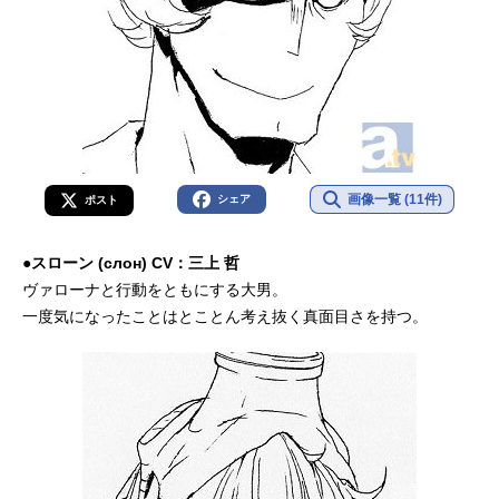
画像一覧 (11件)
シェア
ポスト
●スローン (слон) CV：三上 哲
ヴァローナと行動をともにする大男。
一度気になったことはとことん考え抜く真面目さを持つ。