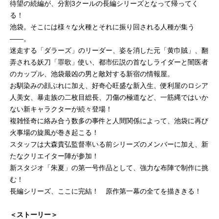
待望の続編が、分割3クールの長編シリーズとなって帰ってく
る！
池袋。そこには様々な火種とそれに振り回される人種が集う
――。
迷走する「ダラーズ」のリーダー、姿を消した元「黄巾賊」、翻
弄される妖刀「罪歌」使い、都市伝説の首なしライダーと闇医者
のカップル、池袋最凶の男と敵対する新宿の情報屋。
お馴染みの顔ぶれに加え、好奇心旺盛な新入生、便利屋のロシア
人美女、暴走族の二枚目総長、刀傷の極道など、一筋縄ではいか
ない新キャラクターが続々登場！
複雑怪奇に絡み合う数多の事件と人間関係によって、池袋に再び
火事場の旋風が巻き起こる！
スタッフは大森貴弘監督率いる前シリーズのメンバーに加え、新
たなクリエイター陣が参加！
新スタジオ「朱夏」の第一号作品として、強力な布陣で制作に挑
む！
長編シリーズ、ここに完結！ 原作第一幕の全てを描ききる！
＜ストーリー＞