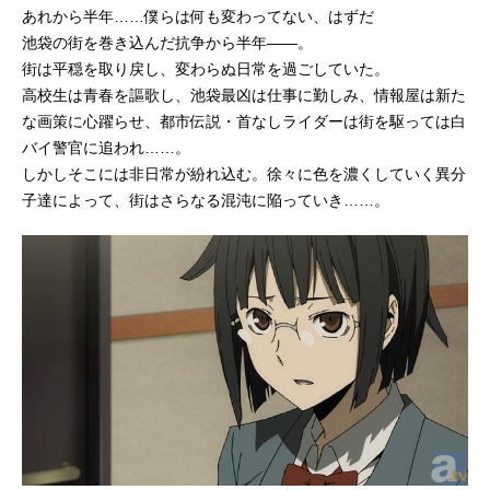
あれから半年……僕らは何も変わってない、はずだ
池袋の街を巻き込んだ抗争から半年――。
街は平穏を取り戻し、変わらぬ日常を過ごしていた。
高校生は青春を謳歌し、池袋最凶は仕事に勤しみ、情報屋は新た
な画策に心躍らせ、都市伝説・首なしライダーは街を駆っては白
バイ警官に追われ……。
しかしそこには非日常が紛れ込む。徐々に色を濃くしていく異分
子達によって、街はさらなる混沌に陥っていき……。