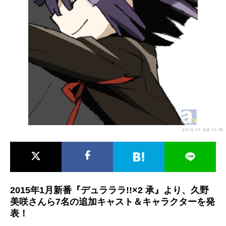
アニメ映画一覧
実写化映画一覧
今期アニメ曜日別一覧
春アニメ
夏アニメ
秋アニメ
冬アニメ
男性声優/女性声優一覧
FOLLOW US
2014-11-08 11:15
2015年1月新番『デュラララ!!×2 承』より、久野
美咲さんら7名の追加キャスト＆キャラクターを発
表！