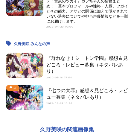
メ『黄泉のツガイ』ガブちゃんの情報まと
め！ 基本プロフィールや性格・人柄、ツガイ
とその能力、アサとの関係に加えて明かされて
いない過去についてや担当声優情報などを一挙
にお届けします。
2026-04-20 16:00
久野美咲 みんなの声
『群れなせ！シートン学園』感想＆見
どころ・レビュー募集（ネタバレあ
り）
2020-01-16 17:54
10
『七つの大罪』感想＆見どころ・レビ
ュー募集（ネタバレあり）
2019-09-25 10:56
久野美咲の関連画像集