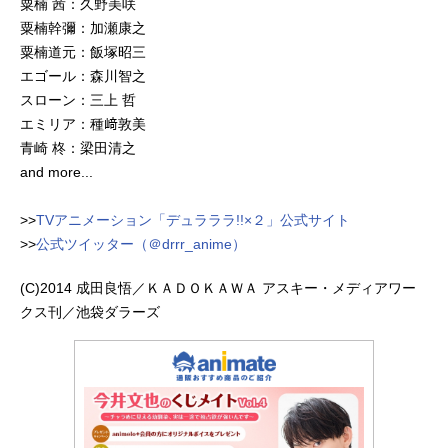
粟楠 茜：久野美咲
粟楠幹彌：加瀬康之
粟楠道元：飯塚昭三
エゴール：森川智之
スローン：三上 哲
エミリア：種﨑敦美
青崎 柊：梁田清之
and more...
>>
TVアニメーション「デュラララ!!×２」公式サイト
>>
公式ツイッター（＠drrr_anime）
(C)2014 成田良悟／ＫＡＤＯＫＡＷＡ アスキー・メディアワー
クス刊／池袋ダラーズ