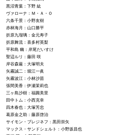
黒沼青葉：下野 紘
ヴァローナ：Ｍ・Ａ・Ｏ
六条千景：小野友樹
赤林海月：山口勝平
折原九瑠璃：金元寿子
折原舞流：喜多村英梨
平和島 幽：岸尾だいすけ
聖辺ルリ：藤田 咲
岸谷森厳：大塚明夫
矢霧誠二：堀江一眞
矢霧波江：小林沙苗
張間美香：伊瀬茉莉也
三ヶ島沙樹：福圓美里
田中トム：小西克幸
四木春也：大塚芳忠
葛原金之助：藤原啓治
サイモン・ブレジネフ：黒田崇矢
マックス・サンドシェルト：小野坂昌也