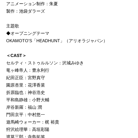
アニメーション制作：朱夏
製作：池袋ダラーズ
主題歌
◆オープニングテーマ
OKAMOTO'S「HEADHUNT」（アリオラジャパン）
＜CAST＞
セルティ・ストゥルルソン：沢城みゆき
竜ヶ峰帝人：豊永利行
紀田正臣：宮野真守
園原杏里：花澤香菜
折原臨也：神谷浩史
平和島静雄：小野大輔
岸谷新羅：福山 潤
門田京平：中村悠一
遊馬崎ウォーカー：梶 裕貴
狩沢絵理華：高垣彩陽
渡草三郎：寺島拓篤