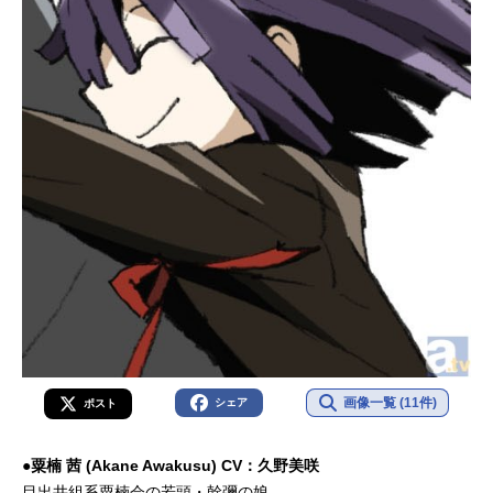
画像一覧 (11件)
シェア
ポスト
●粟楠 茜 (Akane Awakusu) CV：久野美咲
目出井組系粟楠会の若頭・幹彌の娘。