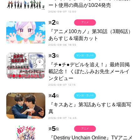
ート使用の商品が10/24発売
2026-08-07 12:50
2
第
位
アニメ
『アニメ100カノ』第30話（3期6話）
あらすじ＆場面カット
2026-08-06 18:55
3
第
位
マンガ・ラノベ
『チ●チ●デビルを追え！』最終回掲
載記念！ くぼたふみお先生メールイ
ンタビュー
2026-08-07 12:15
4
第
位
マンガ・ラノベ
『キスあと』第3話あらすじ＆場面写
真
2026-08-07 14:45
5
第
位
アニメ
『Destiny Unchain Online』TVアニメ