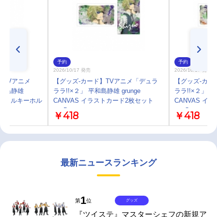
予約
予約
2026/10/17 発売
2026/10/17 発売
】TVアニメ
【グッズ-カード】TVアニメ「デュラ
【グッズ-カー
平和島静雄
ララ!!×２」 平和島静雄 grunge
ララ!!×２」 平
IGアクリルキーホル
CANVAS イラストカード2枚セット
CANVAS イ
ver.D
ver.C
￥418
￥418
最新ニュースランキング
1
第
位
グッズ
『ツイステ』マスターシェフの新規ア