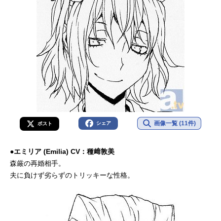
画像一覧 (11件)
シェア
ポスト
●エミリア (Emilia) CV：種﨑敦美
森厳の再婚相手。
夫に負けず劣らずのトリッキーな性格。