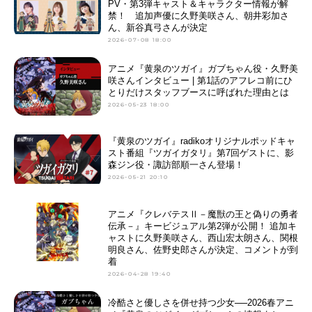
PV・第3弾キャスト＆キャラクター情報が解
禁！ 追加声優に久野美咲さん、朝井彩加さ
ん、新谷真弓さんが決定
2026-07-08 18:00
アニメ『黄泉のツガイ』ガブちゃん役・久野美
咲さんインタビュー | 第1話のアフレコ前にひ
とりだけスタッフブースに呼ばれた理由とは
2026-05-23 18:00
『黄泉のツガイ』radikoオリジナルポッドキャ
スト番組『ツガイガタリ』第7回ゲストに、影
森ジン役・諏訪部順一さん登場！
2026-05-21 20:10
アニメ『クレバテスⅡ－魔獣の王と偽りの勇者
伝承－』キービジュアル第2弾が公開！ 追加キ
ャストに久野美咲さん、西山宏太朗さん、関根
明良さん、佐野史郎さんが決定、コメントが到
着
2026-04-28 19:40
冷酷さと優しさを併せ持つ少女──2026春アニ