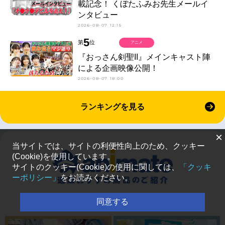
載記念！ くぼたふみお先生メールイ
ンタビュー
2026-08-07 12:15
5
第
位
アニメ
『おっさん剣聖II』メインキャスト陣
による企画映像公開！
2026-08-07 18:00
ランキングを見る
×
当サイトでは、サイトの利便性向上のため、クッキー
(Cookie)を使用しています。
サイトのクッキー(Cookie)の使用に関しては、
「クッキ
ーポリシー」
をお読みください。
同意する