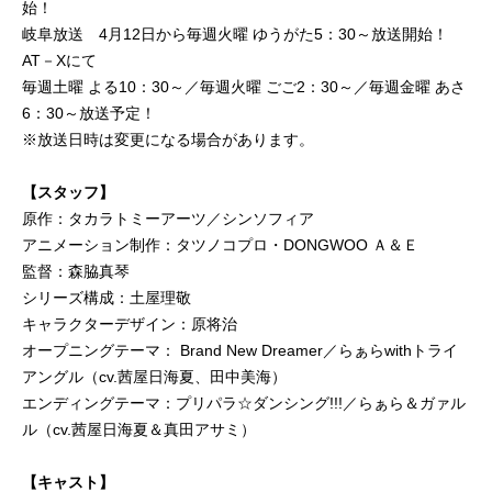
始！
岐阜放送 4月12日から毎週火曜 ゆうがた5：30～放送開始！
AT－Xにて
毎週土曜 よる10：30～／毎週火曜 ごご2：30～／毎週金曜 あさ
6：30～放送予定！
※放送日時は変更になる場合があります。
【スタッフ】
原作：タカラトミーアーツ／シンソフィア
アニメーション制作：タツノコプロ・DONGWOO Ａ＆Ｅ
監督：森脇真琴
シリーズ構成：土屋理敬
キャラクターデザイン：原将治
オープニングテーマ： Brand New Dreamer／らぁらwithトライ
アングル（cv.茜屋日海夏、田中美海）
エンディングテーマ：プリパラ☆ダンシング!!!／らぁら＆ガァル
ル（cv.茜屋日海夏＆真田アサミ）
【キャスト】