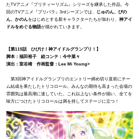
たTVアニメ『プリティーリズム』シリーズを継承した作品。今
回のTVアニメ『プリパラ』3rdシーズンでは、
じゅのん、ぴの
ん、かのん
をはじめとする新キャラクターたちが加わり、
神アイ
ドルをめぐる物語
が描かれていきます。
【第115話 ひびけ！神アイドルグランプリ！】
脚本：福田裕子 絵コンテ：今中菜々
演出：室谷靖 作画監督：Lee Mi Young>
第3回神アイドルグランプリのエントリー締め切り直前にチー
ム結成を果たしたトリコロール。みんなの期待も高まった会場の
雰囲気は最高潮に達していた。これ以上ない条件が揃い、全てを
味方につけたトリコロールは満を持してステージに立つ！