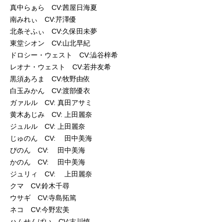
真中らぁら CV:茜屋日海夏
南みれぃ CV:芹澤優
北条そふぃ CV:久保田未夢
東堂シオン CV:山北早紀
ドロシー・ウェスト CV:澁谷梓希
レオナ・ウェスト CV:若井友希
黒須あろま CV:牧野由依
白玉みかん CV:渡部優衣
ガァルル CV: 真田アサミ
黄木あじみ CV: 上田麗奈
ジュルル CV: 上田麗奈
じゅのん CV: 田中美海
ぴのん CV: 田中美海
かのん CV: 田中美海
ジュリィ CV: 上田麗奈
クマ CV:鈴木千尋
ウサギ CV:寺島拓篤
ネコ CV:今野宏美
ハムせんぱい CV:古川慎