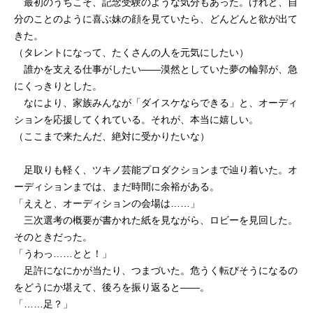
最初のうちこそ、記念受験のような気分もあった。けれど、自
分のことのように喜ぶ妹の顔を見ていたら、どんどんと欲が出て
きた。
（タレントになって、たくさんの人を元気にしたい）
誰かを支える仕事がしたい——漠然としていた夢の輪郭が、急
にくっきりとした。
なにより、家族みんなが「ダイスケならできる」と、オーディ
ションを応援してくれている。それが、本当に嬉しい。
（ここまで来たんだ、絶対に受かりたいな）
足取りも軽く、ツキノ芸能プロダクションまで辿り着いた。オ
ーディションまでは、まだ時間に余裕がある。
「ええと、オーディションの会場は……」
三次選考の概要が書かれた紙を見ながら、ロビーを見回した。
そのときだった。
「うわっ……とと！」
足許になにかが当たり、つまづいた。危うく転びそうになるの
をどうにか堪えて、後ろを振り返ると——。
「……足？」