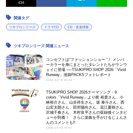
434
関連タグ
ツキプロシリーズ
ドラマCD
CD・音楽情報
ツキプロシリーズ 関連ニュース
コンセプトは“ファッションショー ”！ メンバ
ーカラーを身にまとったタレントたちがランウ
ェイに登場 ──TSUKIPRO SHOP 2026「Vivid
Runway」池袋PACKSフォトレポート
2026-04-13 20:00
TSUKIPRO SHOP 2026テーマソング・9
colors「Vivid Runway」より梶 裕貴さん、小
林裕介さん、山谷祥生さん、坂 泰斗さん、西
山宏太朗さん、田所陽向さん、花江夏樹さん、
沢城千春さん、木村良平さんの収録後インタビ
ューが到着！ さらに楽曲を手がけるじょんさ
んのコメントも!!
2026-04-10 18:01