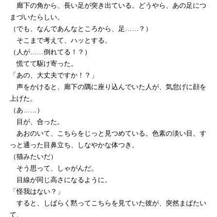
廊下の角から、長い足が突き出ている。どうやら、あの足につ
まづいたらしい。
（でも、なんであんなところから、足……？）
そこまで考えて、ハッとする。
（人が……倒れてる！？）
慌てて駆け寄った。
「あの、大丈夫ですか！？」
声をかけると、廊下の隅に座り込んでいた人が、気怠げに顔を
上げた。
（あ……）
目が、合った。
あおのいて、こちらをじっと見つめている。色素の淡い目。す
っと通った目鼻立ち、しなやかな体つき。
（猫みたいだ）
そう思って、しゃがんだ。
目線が同じ高さになるように。
「怪我はない？」
すると、しばらく黙ってこちらを見ていた彼が、突然まばたい
て、