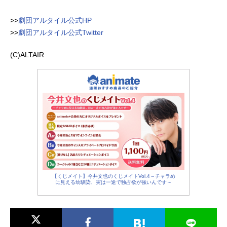
>>
劇団アルタイル公式HP
>>
劇団アルタイル公式Twitter
(C)ALTAIR
【くじメイト】今井文也のくじメイトVol.4～チャラめ
に見える幼馴染、実は一途で独占欲が強いんです～