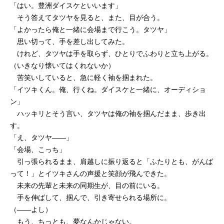
「はい。豊洲ダイスケといいます」
そう答えてタツヤを見ると、また、目が合う。
「よかったら俺と一緒に会場まで行こう。タツヤ」
思い切って、手を差し出してみた。
けれど、タツヤは手を取らず、ひとりでふわりと立ち上がる。
（いきなり懐いてはくれないか）
苦笑いしていると、急に軽く袖を掴まれた。
「イツキくん。俺、行くね。ダイスケと一緒に、オーディショ
ン」
ハッキリとそう言い、タツヤは俺の袖を掴んだまま、歩き出
す。
「え、タツヤ——」
「会場、こっち」
引っ張られるまま、肩越しに振り返ると「ふたりとも、がんば
って！」とイツキさんの声援と笑顔が飛んできた。
未来の先輩と未来の同期生が、目の前にいる。
手を伸ばして、掴んで、引き寄せられる場所に。
（——よし）
もう、ちっとも、夢なんかじゃない。