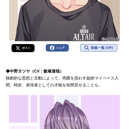
画像一覧 (5件)
シェア
ポスト
◆中野タツヤ（CV：飯塚達哉）
独創的な思想と言動によって、周囲を惑わす超絶マイペース人
間。時折、表現者としての才能を垣間見せることも。