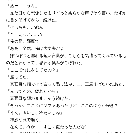
「あー……うん」
見た目から想像したよりずっと柔らかな声でそう言い、わずか
に首を傾げてから、続けた。
「そっちも、ごめん」
「？ えっと……？」
「俺の足。邪魔で」
「ああ、全然。俺は大丈夫だよ」
ぽつぽつと漏れる短い言葉が、こちらを気遣ってくれているも
のだとわかって、思わず笑みがこぼれた。
「ここでなにをしてたの？」
「座ってた」
真面目な顔でそう言って黙り込み、二、三度まばたいたあと、
「立ってるの、疲れたから」
真面目な顔のまま、そう続けた。
「そっか。向こうにソファあったけど、ここのほうが好き？」
「うん。固いし、冷たいしね」
神妙な顔で頷く。
（なんていうか……すごく変わった人だな）