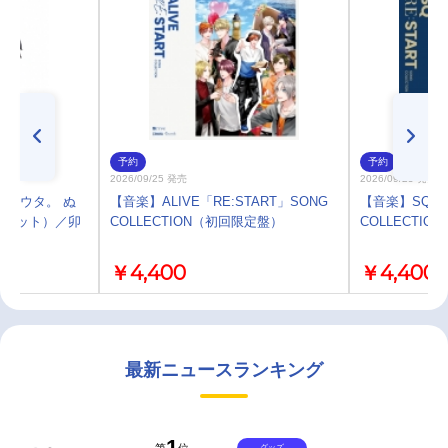
予約
予約
2026/09/25 発売
2026/09/25 発売
ツキウタ。 ぬ
【音楽】ALIVE「RE:START」SONG
【音楽】SQ「R
スコット）／卯
COLLECTION（初回限定盤）
COLLECTI
￥4,400
￥4,400
最新ニュースランキング
1
第
位
グッズ