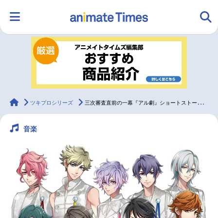
HOME
ランキング
アニメ
声優
ラジオ
みんなの声
グッズ
映画
animateTimes
ツキプロシリーズ
三次審査直前の一幕『アル劇』ショートストーリー連載第13回！
音楽
マンガ・ラノベ
ゲーム・アプリ
音楽
コスプレ
2.5次元
配信・Vtuber
トレンド
無料マンガ
最新記事一覧
アニメ記事一覧
声優記事一覧