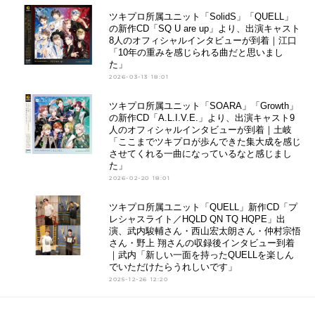
ツキプロ所属ユニット「SolidS」「QUELL」
の新作CD「SQ U are up」より、出演キャスト
8人のオフィシャルインタビューが到着｜江口
「10年の重みを感じられる曲だと思いまし
た」
2026-03-13 18:01
ツキプロ所属ユニット「SOARA」「Growth」
の新作CD「A.L.I.V.E.」より、出演キャスト9
人のオフィシャルインタビューが到着｜土岐
「ここまでツキプロが歩んできた集大成を感じ
させてくれる一曲になっているなと感じまし
た」
2026-02-20 18:01
ツキプロ所属ユニット「QUELL」新作CD「プ
レシャスライト／HQLD QN TQ HQPE」出
演、武内駿輔さん・西山宏太朗さん・仲村宗悟
さん・野上 翔さんの収録後インタビュー到着
｜武内「新しい一面を持ったQUELLを楽しん
でいただけたらうれしいです」
2025-12-26 12:20