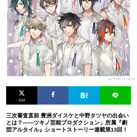
アニメ映画一覧
実写化映画一覧
今期アニメ曜日別一覧
春アニメ
夏アニメ
秋アニメ
冬アニメ
男性声優/女性声優一覧
FOLLOW US
2017-08-10 18:00
434
三次審査直前 豊洲ダイスケと中野タツヤの出会い
とは？――ツキノ芸能プロダクション」所属『劇
団アルタイル』ショートストーリー連載第13回！