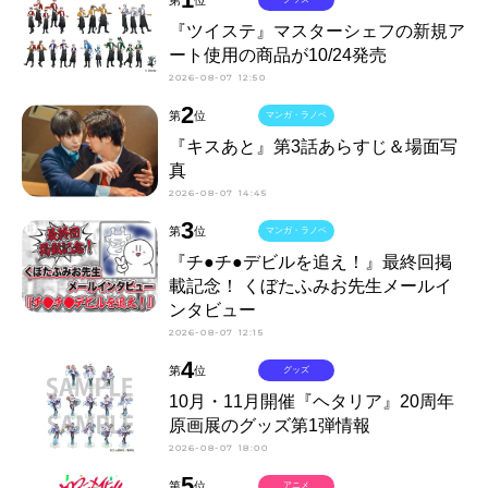
『ツイステ』マスターシェフの新規ア
ート使用の商品が10/24発売
2026-08-07 12:50
2
第
位
マンガ・ラノベ
『キスあと』第3話あらすじ＆場面写
真
2026-08-07 14:45
3
第
位
マンガ・ラノベ
『チ●チ●デビルを追え！』最終回掲
載記念！ くぼたふみお先生メールイ
ンタビュー
2026-08-07 12:15
4
第
位
グッズ
10月・11月開催『ヘタリア』20周年
原画展のグッズ第1弾情報
2026-08-07 18:00
5
第
位
アニメ