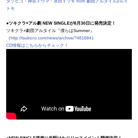
タツヒコ・神谷トウマ・永田イツキ from 劇団アルタイル)/ルイ
トモ
●ツキクラ×アル劇 NEW SINGLEが8月30日に発売決定！
ツキクラ×劇団アルタイル『僕らはSummer』
（
http://tsukicro.com/news/archive/?481684
）
CD情報はこちらからチェック！