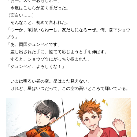
「おー。スゲーおもしれー」
今度はこちらが驚く番だった。
（面白い……）
そんなこと、初めて言われた。
「つーか、敬語いらねーし。友だちになろーぜ。俺、森下ショウ
ゾウ」
「あ、両国ジュンペイです」
差し出された手に、慌てて応じようと手を伸ばす。
すると、ショウゾウにがっちり掴まれた。
「ジュンペイ、よろしくな！」
いまは明るい昼の空。星はまだ見えない。
けれど、星はいつだって、この空の高いところで輝いている。