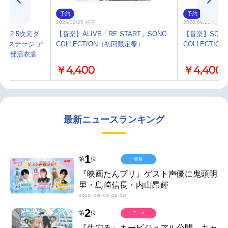
予約
予約
2026/09/25 発売
2026/09/25 発売
】2.5次元ダ
【音楽】ALIVE「RE:START」SONG
【音楽】SQ「R
」ステージ ア
COLLECTION（初回限定盤）
COLLECTI
始／部活衣裳
￥4,400
￥4,400
最新ニュースランキング
1
第
位
映画
『映画たんプリ』ゲスト声優に鬼頭明
里・島﨑信長・内山昂輝
2026-08-09 09:00
2
第
位
アニメ
『生穴る』キービジュアル公開、キャ