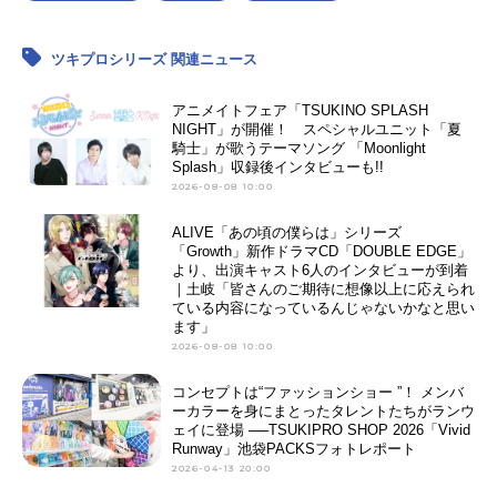
ツキプロシリーズ 関連ニュース
アニメイトフェア「TSUKINO SPLASH
NIGHT」が開催！ スペシャルユニット「夏
騎士」が歌うテーマソング 「Moonlight
Splash」収録後インタビューも!!
2026-08-08 10:00
ALIVE「あの頃の僕らは」シリーズ
「Growth」新作ドラマCD「DOUBLE EDGE」
より、出演キャスト6人のインタビューが到着
｜土岐「皆さんのご期待に想像以上に応えられ
ている内容になっているんじゃないかなと思い
ます」
2026-08-08 10:00
コンセプトは“ファッションショー ”！ メンバ
ーカラーを身にまとったタレントたちがランウ
ェイに登場 ──TSUKIPRO SHOP 2026「Vivid
Runway」池袋PACKSフォトレポート
2026-04-13 20:00