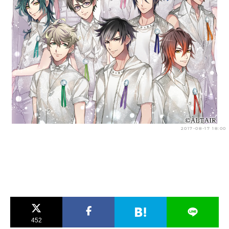
アニメ映画一覧
実写化映画一覧
今期アニメ曜日別一覧
春アニメ
夏アニメ
秋アニメ
冬アニメ
男性声優/女性声優一覧
2017-08-17 18:00
FOLLOW US
452