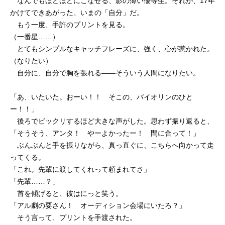
なんでもほどほどにこなせる、影の薄い優等生。それが、17年
かけてできあがった、いまの「自分」だ。
もう一度、手許のプリントを見る。
（一番星……）
とてもシンプルなキャッチフレーズに、強く、心が惹かれた。
（なりたい）
自分に、自分で胸を張れる——そういう人間になりたい。
「あ、いたいた。おーい！！ そこの、バイオリンのひと
ー！！」
後ろでビックリするほど大きな声がした。思わず振り返ると、
「そうそう、アンタ！ やーよかったー！ 間に合って！」
ぶんぶんと手を振りながら、真っ直ぐに、こちらへ向かって走
ってくる。
「これ。先輩に渡してくれって頼まれてさ」
「先輩……？」
首を傾げると、彼はにっと笑う。
「アル劇の要さん！ オーディション会場にいたろ？」
そう言って、プリントを手渡された。