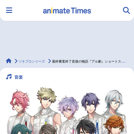
HOME
ランキング
アニメ
声優
animateTimes
ラジオ
みんなの声
グッズ
映画
ツキプロシリーズ
最終審査終了直後の物語『アル劇』ショートストーリー連載第14回！
音楽
マンガ・ラノベ
ゲーム・アプリ
音楽
コスプレ
2.5次元
配信・Vtuber
トレンド
無料マンガ
最新記事一覧
アニメ記事一覧
声優記事一覧