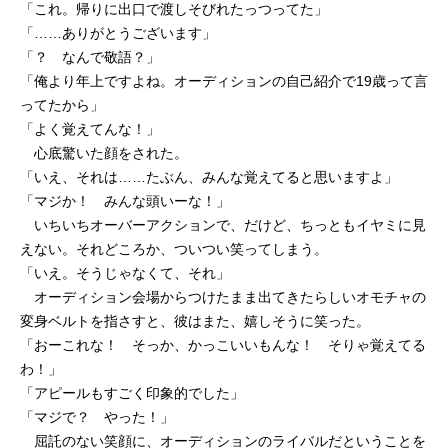
「これ。帰りに出口で渡しそびれたっつってた」
「……ありがとうございます」
「？ なんで敬語？」
「俺より年上ですよね。オーディションの自己紹介で19歳って言
ってたから」
「よく覚えてんな！」
心底驚いた顔をされた。
「いえ、それは……たぶん、みんな覚えてると思いますよ」
「マジか！ みんな頭いーな！」
いちいちオーバーアクションで、だけど、ちっともイヤミに見
えない。それどころか、ついつい笑ってしまう。
「いえ。そうじゃなくて、それ」
オーディション会場からつけたまま出てきたらしいオモチャの
変身ベルトを指さすと、彼はまた、嬉しそうに笑った。
「おーこれな！ そっか、かっこいいもんな！ そりゃ覚えてる
わ！」
「アピールもすごく印象的でした」
「マジで？ やった！」
屈託のない笑顔に、オーディションのライバルだということを