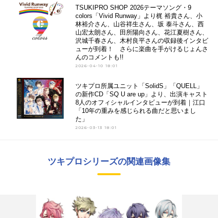
TSUKIPRO SHOP 2026テーマソング・9
colors「Vivid Runway」より梶 裕貴さん、小
林裕介さん、山谷祥生さん、坂 泰斗さん、西
山宏太朗さん、田所陽向さん、花江夏樹さん、
沢城千春さん、木村良平さんの収録後インタビ
ューが到着！ さらに楽曲を手がけるじょんさ
んのコメントも!!
2026-04-10 18:01
ツキプロ所属ユニット「SolidS」「QUELL」
の新作CD「SQ U are up」より、出演キャスト
8人のオフィシャルインタビューが到着｜江口
「10年の重みを感じられる曲だと思いまし
た」
2026-03-13 18:01
ツキプロシリーズの関連画像集