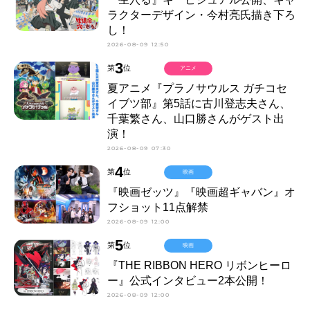
ラクターデザイン・今村亮氏描き下ろ
し！
2026-08-09 12:50
3
第
位
アニメ
夏アニメ『プラノサウルス ガチコセ
イブツ部』第5話に古川登志夫さん、
千葉繁さん、山口勝さんがゲスト出
演！
2026-08-09 07:30
4
第
位
映画
『映画ゼッツ』『映画超ギャバン』オ
フショット11点解禁
2026-08-09 12:00
5
第
位
映画
『THE RIBBON HERO リボンヒーロ
ー』公式インタビュー2本公開！
2026-08-09 12:00