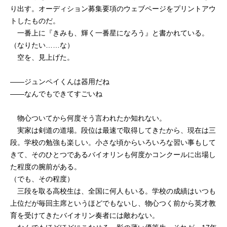
り出す。オーディション募集要項のウェブページをプリントアウ
トしたものだ。
一番上に『きみも、輝く一番星になろう』と書かれている。
（なりたい……な）
空を、見上げた。
——ジュンペイくんは器用だね
——なんでもできてすごいね
物心ついてから何度そう言われたか知れない。
実家は剣道の道場。段位は最速で取得してきたから、現在は三
段。学校の勉強も楽しい。小さな頃からいろいろな習い事もして
きて、そのひとつであるバイオリンも何度かコンクールに出場し
た程度の腕前がある。
（でも、その程度）
三段を取る高校生は、全国に何人もいる。学校の成績はいつも
上位だが毎回主席というほどでもないし、物心つく前から英才教
育を受けてきたバイオリン奏者には敵わない。