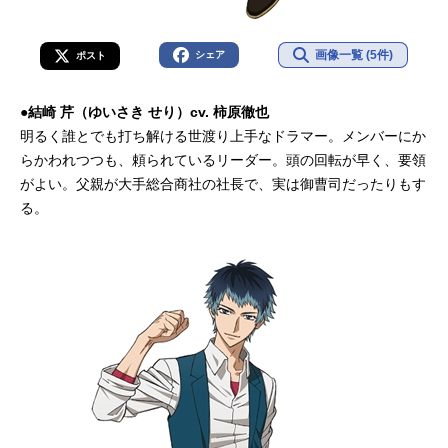
画像一覧 (5件)
シェア
ポスト
●結崎 芹（ゆいさき せり）cv. 柿原徹也
明るく誰とでも打ち解ける世渡り上手なドラマー。メンバーにか
らかわれつつも、頼られているリーダー。頭の回転が早く、要領
がよい。父親が大手総合商社の社長で、実は御曹司だったりもす
る。