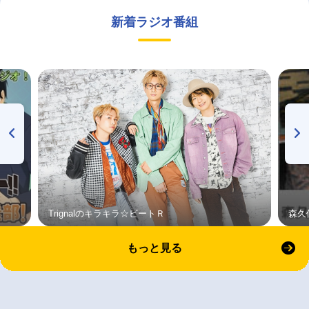
新着ラジオ番組
Trignalのキラキラ☆ビートＲ
森久
もっと見る