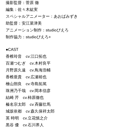
撮影監督：菅原 徹
編集：佐々木紘実
スペシャルアニメーター：あおばみずき
助監督：安江菜津美
アニメーション制作：studioぴえろ
制作協力：studioぴえろ+
●CAST
香椎玲音 cv.江口拓也
百瀬つむぎ cv.木村良平
月野原久遠 cv.鳥海浩輔
香椎亜貴 cv.広瀬裕也
檜山朔良 cv.寺島拓篤
珠洲乃千哉 cv.岡本信彦
結崎 芹 cv.柿原徹也
榛名宗太郎 cv.斉藤壮馬
城坂依都 cv.森久保祥太郎
英 時明 cv.立花慎之介
黒谷 優 cv.石川界人