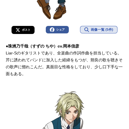
画像一覧 (5件)
シェア
ポスト
●珠洲乃千哉（すずの ちや）cv.岡本信彦
Liar-Sのギタリストであり、全楽曲の作詞作曲を担当している。
芹に誘われてバンドに加入した経緯をもつが、朔良の歌を聴きそ
の歌声に惚れこんだ。真面目な性格をしており、少し口下手な一
面もある。