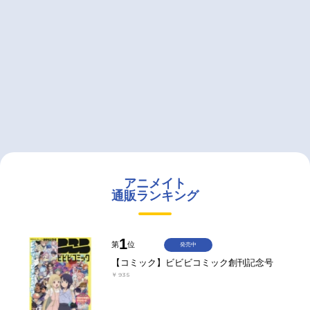
アニメイト
通販ランキング
1
第
位
発売中
【コミック】ビビビコミック創刊記念号
￥935