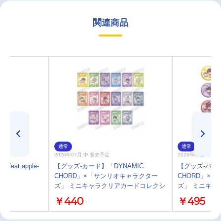
関連商品
通常
通常
2026年07月 中 発売予定
2026年07月 中 
feat.apple-
【グッズ-カード】「DYNAMIC
【グッズ-バッチ
on
CHORD」×「サンリオキャラクター
CHORD」×
ズ」 ミニキャラクリアカードコレクシ
ズ」 ミニキャ
ョン
￥440
￥495