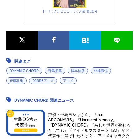
【コミック】ビビビコミック創刊記念号
関連タグ
DYNAMIC CHORD
寺島拓篤
岡本信彦
柿原徹也
斉藤壮馬
2026秋アニメ
アニメ
DYNAMIC CHORD 関連ニュース
声優・中島ヨシキさん、『from
ARGONAVIS』『Unnamed Memory』
『DYNAMIC CHORD』『あした世界が終わる
としても』『アイドルマスター SideM』など
代表作に選ばれたのは？ − アニメキャラクタ