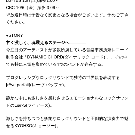
BS-TBS 10/7(土)深夜1:00～
CBC 10/6（金）深夜 3:09～
※放送日時は予告なく変更となる場合がございます。予めご了承
ください。
●STORY
甘く激しく、魂震えるステージへ————
今注目のアーティストが多数所属している音楽事務所兼レコード
制作会社「DYNAMIC CHORD(ダイナミック コード) 」。その中
でも特に人気を集めている4つのバンドが存在する。
プログレッシブなロックサウンドで独特の世界観を表現する
[rêve parfait](レーヴ パッフェ)。
静かな中にも激しさを感じさせるエモーショナルなロックサウン
ドのLiar-S(ライアーズ)。
激しさを持ちつつも妖艶なロックサウンドと圧倒的な演奏力で魅
せるKYOHSO(キョーソー)。