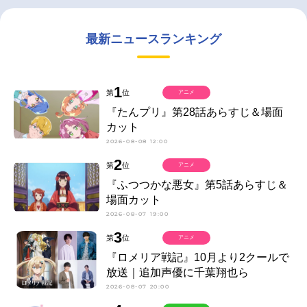
最新ニュースランキング
1
第
位
アニメ
『たんプリ』第28話あらすじ＆場面
カット
2026-08-08 12:00
2
第
位
アニメ
『ふつつかな悪女』第5話あらすじ＆
場面カット
2026-08-07 19:00
3
第
位
アニメ
『ロメリア戦記』10月より2クールで
放送｜追加声優に千葉翔也ら
2026-08-07 20:00