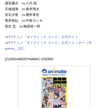
諏宮篠宗 cv.八代 拓
天城成海 cv.蒼井翔太
音石夕星 cv.櫻井孝宏
青井有紀 cv.中島ヨシキ
黒沢 忍 cv.梅原裕一郎
>>
TVアニメ「ダイナミック コード」公式サイト
>>
TVアニメ「ダイナミック コード」公式ツイッター（＠
anime__DC）
(C)ASGARD/DYNAMIC CHORD