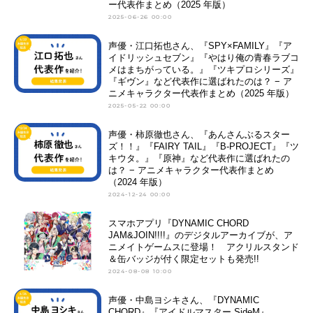
ー代表作まとめ（2025 年版）
2025-06-26 00:00
声優・江口拓也さん、『SPY×FAMILY』『ア
イドリッシュセブン』『やはり俺の青春ラブコ
メはまちがっている。』『ツキプロシリーズ』
『ギヴン』など代表作に選ばれたのは？ − ア
ニメキャラクター代表作まとめ（2025 年版）
2025-05-22 00:00
声優・柿原徹也さん、『あんさんぶるスター
ズ！！』『FAIRY TAIL』『B-PROJECT』『ツ
キウタ。』『原神』など代表作に選ばれたの
は？ − アニメキャラクター代表作まとめ
（2024 年版）
2024-12-24 00:00
スマホアプリ『DYNAMIC CHORD
JAM&JOIN!!!!』のデジタルアーカイブが、ア
ニメイトゲームスに登場！ アクリルスタンド
＆缶バッジが付く限定セットも発売!!
2024-08-08 10:00
声優・中島ヨシキさん、『DYNAMIC
CHORD』『アイドルマスター SideM』