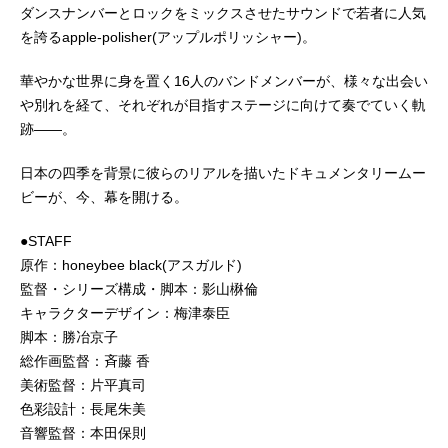
ダンスナンバーとロックをミックスさせたサウンドで若者に人気
を誇るapple-polisher(アップルポリッシャー)。
華やかな世界に身を置く16人のバンドメンバーが、様々な出会い
や別れを経て、それぞれが目指すステージに向けて奏でていく軌
跡――。
日本の四季を背景に彼らのリアルを描いたドキュメンタリームー
ビーが、今、幕を開ける。
●STAFF
原作：honeybee black(アスガルド)
監督・シリーズ構成・脚本：影山楙倫
キャラクターデザイン：梅津泰臣
脚本：勝冶京子
総作画監督：斉藤 香
美術監督：片平真司
色彩設計：長尾朱美
音響監督：本田保則