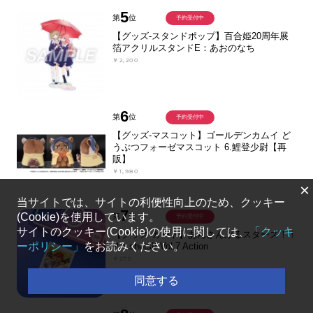
5
第
位
予約受付中
【グッズ-スタンドポップ】百合姫20周年展
箔アクリルスタンドE：あおのなち
￥2,200
6
第
位
予約受付中
【グッズ-マスコット】ゴールデンカムイ ど
うぶつフォーゼマスコット 6.鯉登少尉【再
販】
￥1,980
×
当サイトでは、サイトの利便性向上のため、クッキー
7
(Cookie)を使用しています。
第
位
予約受付中
サイトのクッキー(Cookie)の使用に関しては、
「クッキ
【グッズ-カード】あんさんぶるスターズ！！
ーポリシー」
をお読みください。
P.A.shots!! Vol.7 Action
￥275
同意する