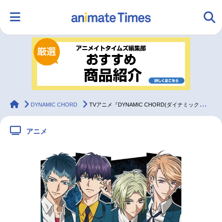
HOME
ランキング
アニメ
声優
ラジオ
みんなの声
グッズ
映画
animateTimes
DYNAMIC CHORD
TVアニメ『DYNAMIC CHORD(ダイナミックコード)』より、「ライアーズ」メンバーが勢ぞろいしたアニメビジュアル到着！
アニメ
マンガ・ラノベ
ゲーム・アプリ
音楽
コスプレ
2.5次元
配信・Vtuber
トレンド
無料マンガ
最新記事一覧
アニメ記事一覧
声優記事一覧