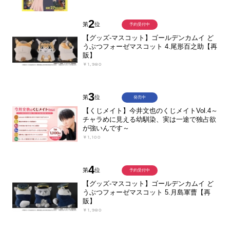
2
第
位
予約受付中
【グッズ-マスコット】ゴールデンカムイ ど
うぶつフォーゼマスコット 4.尾形百之助【再
販】
￥1,980
3
第
位
発売中
【くじメイト】今井文也のくじメイトVol.4～
チャラめに見える幼馴染、実は一途で独占欲
が強いんです～
￥1,100
4
第
位
予約受付中
【グッズ-マスコット】ゴールデンカムイ ど
うぶつフォーゼマスコット 5.月島軍曹【再
販】
￥1,980