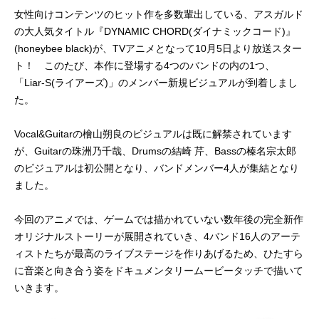
女性向けコンテンツのヒット作を多数輩出している、アスガルド
の大人気タイトル『DYNAMIC CHORD(ダイナミックコード)』
(honeybee black)が、TVアニメとなって10月5日より放送スター
ト！ このたび、本作に登場する4つのバンドの内の1つ、
「Liar-S(ライアーズ)」のメンバー新規ビジュアルが到着しまし
た。
Vocal&Guitarの檜山朔良のビジュアルは既に解禁されています
が、Guitarの珠洲乃千哉、Drumsの結崎 芹、Bassの榛名宗太郎
のビジュアルは初公開となり、バンドメンバー4人が集結となり
ました。
今回のアニメでは、ゲームでは描かれていない数年後の完全新作
オリジナルストーリーが展開されていき、4バンド16人のアーテ
ィストたちが最高のライブステージを作りあげるため、ひたすら
に音楽と向き合う姿をドキュメンタリームービータッチで描いて
いきます。