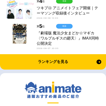
4
第
位
音楽
ツキプロ アニメイトフェア開催｜テ
ーマソング収録後インタビュー
2026-08-08 10:00
5
第
位
映画
『劇場版 魔法少女まどか☆マギカ
〈ワルプルギスの廻天〉』IMAX同時
公開決定
2026-08-07 20:00
ランキングを見る