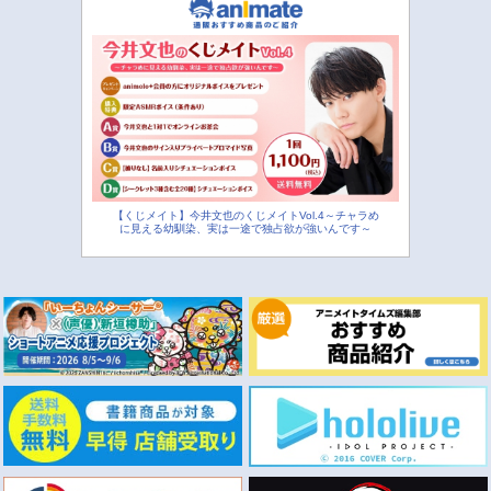
【くじメイト】今井文也のくじメイトVol.4～チャラめ
に見える幼馴染、実は一途で独占欲が強いんです～