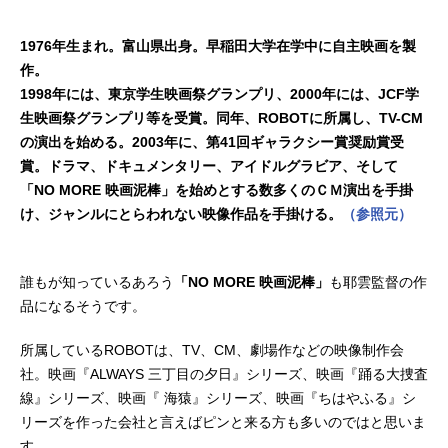
1976年生まれ。富山県出身。早稲田大学在学中に自主映画を製
作。
1998年には、東京学生映画祭グランプリ、2000年には、JCF学
生映画祭グランプリ等を受賞。同年、ROBOTに所属し、TV-CM
の演出を始める。2003年に、第41回ギャラクシー賞奨励賞受
賞。ドラマ、ドキュメンタリー、アイドルグラビア、そして
「NO MORE 映画泥棒」を始めとする数多くのＣＭ演出を手掛
け、ジャンルにとらわれない映像作品を手掛ける。
（参照元）
誰もが知っているあろう
「NO MORE 映画泥棒」
も耶雲監督の作
品になるそうです。
所属しているROBOTは、TV、CM、劇場作などの映像制作会
社。映画『ALWAYS 三丁目の夕日』シリーズ、映画『踊る大捜査
線』シリーズ、映画『 海猿』シリーズ、映画『ちはやふる』シ
リーズを作った会社と言えばピンと来る方も多いのではと思いま
す。