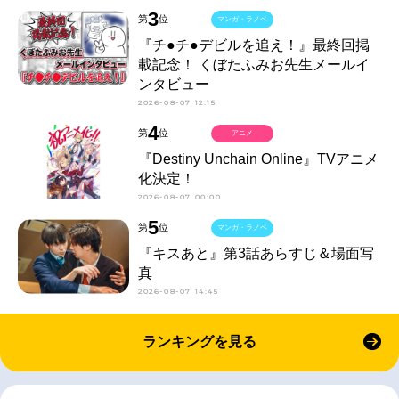
3
第
位
マンガ・ラノベ
『チ●チ●デビルを追え！』最終回掲
載記念！ くぼたふみお先生メールイ
ンタビュー
2026-08-07 12:15
4
第
位
アニメ
『Destiny Unchain Online』TVアニメ
化決定！
2026-08-07 00:00
5
第
位
マンガ・ラノベ
『キスあと』第3話あらすじ＆場面写
真
2026-08-07 14:45
ランキングを見る