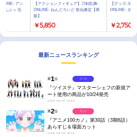
LINE- アン
【アクションフィギュア】刀剣乱舞-
【グッズ-ネク
らんぶっ 伍
ONLINE- ねんどろいど 歌仙兼定【再
ONLINE- 
販】
￥5,850
￥2,750
最新ニュースランキング
1
第
位
グッズ
『ツイステ』マスターシェフの新規ア
ート使用の商品が10/24発売
2026-08-07 12:50
2
第
位
アニメ
『アニメ100カノ』第30話（3期6話）
あらすじ＆場面カット
2026-08-06 18:55