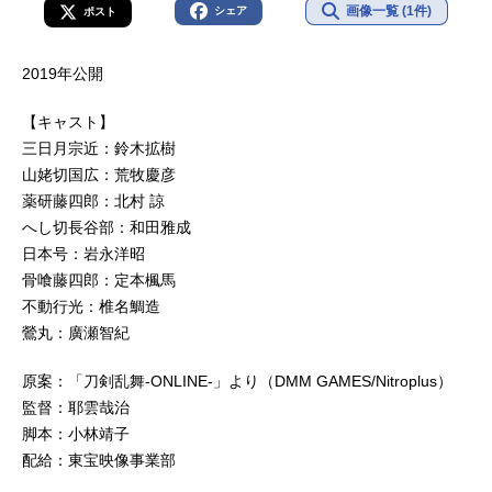
画像一覧 (1件)
シェア
ポスト
2019年公開
【キャスト】
三日月宗近：鈴木拡樹
山姥切国広：荒牧慶彦
薬研藤四郎：北村 諒
へし切長谷部：和田雅成
日本号：岩永洋昭
骨喰藤四郎：定本楓馬
不動行光：椎名鯛造
鶯丸：廣瀬智紀
原案：「刀剣乱舞-ONLINE-」より（DMM GAMES/Nitroplus）
監督：耶雲哉治
脚本：小林靖子
配給：東宝映像事業部