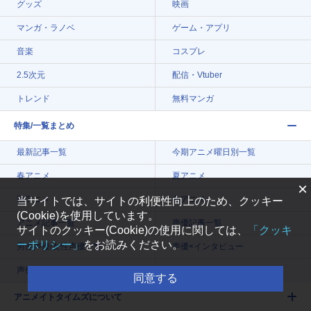
グッズ
映画
マンガ・ラノベ
ゲーム・アプリ
音楽
コスプレ
2.5次元
配信・Vtuber
トレンド
無料マンガ
特集/一覧まとめ
最新記事一覧
今期アニメ曜日別一覧
春アニメ
夏アニメ
×
秋アニメ
冬アニメ
当サイトでは、サイトの利便性向上のため、クッキー
(Cookie)を使用しています。
アニメ記事一覧
声優記事一覧
サイトのクッキー(Cookie)の使用に関しては、
「クッキ
ーポリシー」
をお読みください。
男性声優/女性声優一覧
声優×インタビュー
声優×レポート
同意する
アニメイトタイムズについて