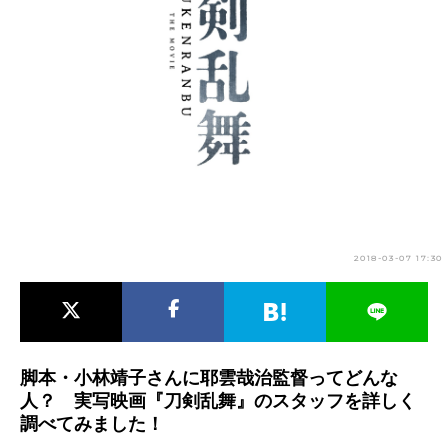
アニメ映画一覧
実写化映画一覧
今期アニメ曜日別一覧
春アニメ
夏アニメ
秋アニメ
冬アニメ
男性声優/女性声優一覧
FOLLOW US
2018-03-07 17:30
脚本・小林靖子さんに耶雲哉治監督ってどんな
人？ 実写映画『刀剣乱舞』のスタッフを詳しく
調べてみました！