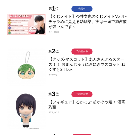
1
第
位
発売中
【くじメイト】今井文也のくじメイトVol.4～
チャラめに見える幼馴染、実は一途で独占欲
が強いんです～
￥1,100
2
第
位
予約受付中
【グッズ-マスコット】あんさんぶるスター
ズ！！ おまんじゅうにぎにぎマスコット ね
くすと2 Hbox
￥770
3
第
位
予約受付中
【フィギュア】るかっぷ 超かぐや姫！ 酒寄
彩葉
￥3,927