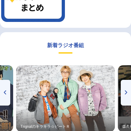
新着ラジオ番組
Trignalのキラキラ☆ビートＲ
森久