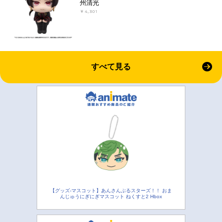
州清光
￥4,301
すべて見る
【グッズ-マスコット】あんさんぶるスターズ！！ おま
んじゅうにぎにぎマスコット ねくすと2 Hbox