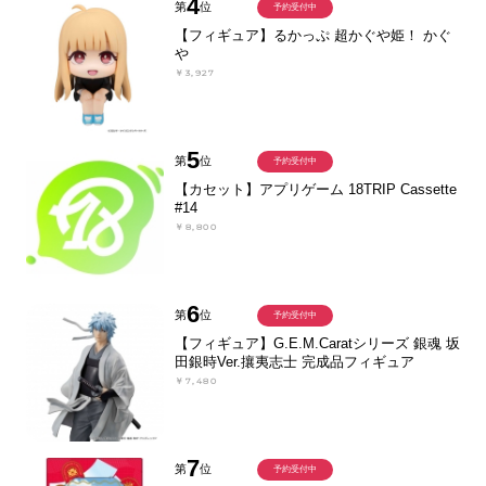
4
第
位
予約受付中
【フィギュア】るかっぷ 超かぐや姫！ かぐ
や
￥3,927
5
第
位
予約受付中
【カセット】アプリゲーム 18TRIP Cassette
#14
￥8,800
6
第
位
予約受付中
【フィギュア】G.E.M.Caratシリーズ 銀魂 坂
田銀時Ver.攘夷志士 完成品フィギュア
￥7,480
7
第
位
予約受付中