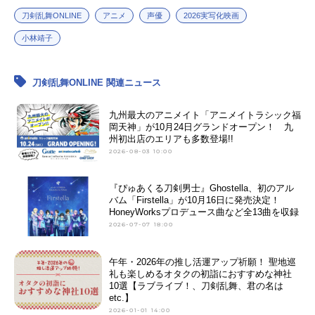
刀剣乱舞ONLINE
アニメ
声優
2026実写化映画
小林靖子
刀剣乱舞ONLINE 関連ニュース
九州最大のアニメイト「アニメイトラシック福
岡天神」が10月24日グランドオープン！ 九
州初出店のエリアも多数登場!!
2026-08-03 10:00
『ぴゅあくる刀剣男士』Ghostella、初のアル
バム「Firstella」が10月16日に発売決定！
HoneyWorksプロデュース曲など全13曲を収録
2026-07-07 18:00
午年・2026年の推し活運アップ祈願！ 聖地巡
礼も楽しめるオタクの初詣におすすめな神社
10選【ラブライブ！、刀剣乱舞、君の名は
etc.】
2026-01-01 14:00