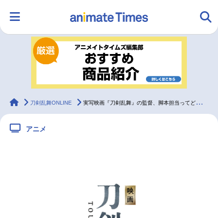
HOME
ランキング
アニメ
声優
ラジオ
みんなの声
グッズ
映画
animateTimes
刀剣乱舞ONLINE
実写映画『刀剣乱舞』の監督、脚本担当ってどんな人？ 詳しく調べてみました！
アニメ
マンガ・ラノベ
ゲーム・アプリ
音楽
コスプレ
2.5次元
配信・Vtuber
トレンド
無料マンガ
最新記事一覧
アニメ記事一覧
声優記事一覧