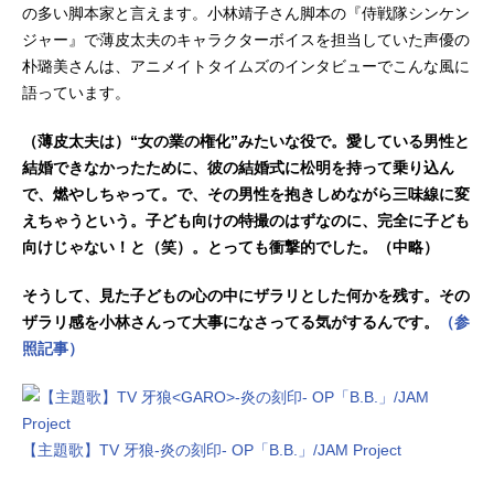
の多い脚本家と言えます。小林靖子さん脚本の『侍戦隊シンケン
ジャー』で薄皮太夫のキャラクターボイスを担当していた声優の
朴璐美さんは、アニメイトタイムズのインタビューでこんな風に
語っています。
（薄皮太夫は）“女の業の権化”みたいな役で。愛している男性と
結婚できなかったために、彼の結婚式に松明を持って乗り込ん
で、燃やしちゃって。で、その男性を抱きしめながら三味線に変
えちゃうという。子ども向けの特撮のはずなのに、完全に子ども
向けじゃない！と（笑）。とっても衝撃的でした。（中略）
そうして、見た子どもの心の中にザラリとした何かを残す。その
ザラリ感を小林さんって大事になさってる気がするんです。
（参
照記事）
【主題歌】TV 牙狼
-炎の刻印- OP「B.B.」/JAM Project