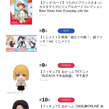
【グッズ-カード】うたの☆プリンスさまっ♪
カスタマイズビジュアルカードコレクション
Best Shots from Everyday Life Ver.
￥770
8
第
位
発売中
【くじメイト】映画『超かぐや姫！』超ファ
ンサ！ver. くじメイト
￥770
9
第
位
予約受付中
【フィギュア】るかっぷ TVアニメ
『BLEACH 千年血戦篇』 平子真子
￥4,020
10
第
位
予約受付中
【フィギュア】るかっぷ 刀剣乱舞ONLINE 加