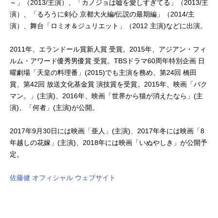
～」（2013/主演）、「カノジョは嘘を愛しすぎてる」（2013/主
演）、「るろうに剣心 京都大火編/伝説の最期編」（2014/主
演）、舞台「ロミオ＆ジュリエット」（2012 主演)などに出演。
2011年、エランドール賞新人賞 受賞。2015年、アジアン・フィ
ルム・アワード優秀男優賞 受賞。TBSドラマ60周年特別企画 日
曜劇場「天皇の料理番」(2015)でも主演を務め、第24回 橋田
賞、第42回 放送文化基金賞 演技賞を受賞。2015年、映画「バク
マン。」(主演)、2016年、映画「世界から猫が消えたなら」(主
演)、「何者」(主演)が公開。
2017年9月30日には映画「亜人」(主演)、2017年冬には映画「8
年越しの花嫁」(主演)、2018年には映画「いぬやしき」が公開予
定。
佐藤健 オフィシャル ウェブサイト