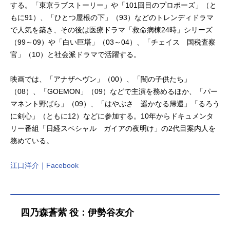
する。「東京ラブストーリー」や「101回目のプロポーズ」（と
もに91）、「ひとつ屋根の下」（93）などのトレンディドラマ
で人気を築き、その後は医療ドラマ「救命病棟24時」シリーズ
（99～09）や「白い巨塔」（03～04）、「チェイス 国税査察
官」（10）と社会派ドラマで活躍する。
映画では、「アナザヘヴン」（00）、「闇の子供たち」
（08）、「GOEMON」（09）などで主演を務めるほか、「パー
マネント野ばら」（09）、「はやぶさ 遥かなる帰還」「るろう
に剣心」（ともに12）などに参加する。10年からドキュメンタ
リー番組「日経スペシャル ガイアの夜明け」の2代目案内人を
務めている。
江口洋介｜Facebook
四乃森蒼紫 役：伊勢谷友介