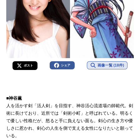
画像一覧 (18件)
シェア
ポスト
■神谷薫
人を活かす剣「活人剣」を目指す、神谷活心流道場の師範代。剣
術に長けており、近所では「剣術小町」と呼ばれている。明るく
て優しい性格だが、怒ると手に負えない面も。剣心の生き方や優
しさに惹かれ、剣心の人生を側で支える女性になりたいと願って
いる。