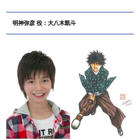
明神弥彦 役：大八木凱斗