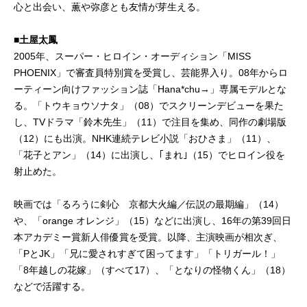
心と出会い、薫や弥彦とも友情が芽生える。
■土屋太鳳
2005年、スーパー・ヒロイン・オーディション「MISS
PHOENIX」で審査員特別賞を受賞し、芸能界入り。08年からロ
ーティーン向けファッション誌「Hana*chu→」専属モデルとな
る。「トウキョウソナタ」（08）でスクリーンデビューを果た
し、TVドラマ「鈴木先生」（11）で注目を集め、同作の劇場版
（12）にも出演。NHK連続テレビ小説「おひさま」（11）、
「花子とアン」（14）に出演し、｢まれ｣（15）でヒロイン役を
射止めた。
映画では「るろうに剣心 京都大火編／伝説の最期編」（14）
や、「orange オレンジ」（15）などに出演し、16年の第39回日
本アカデミー賞新人俳優賞を受賞。以降、主演映画が相次ぎ、
「PとJK」「兄に愛されすぎて困ってます」「トリガール！」
「8年越しの花嫁」（すべて17）、「となりの怪物くん」（18）
などで活躍する。