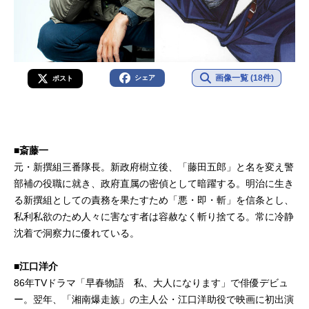
画像一覧 (18件)
シェア
ポスト
■斎藤一
元・新撰組三番隊長。新政府樹立後、「藤田五郎」と名を変え警
部補の役職に就き、政府直属の密偵として暗躍する。明治に生き
る新撰組としての責務を果たすため「悪・即・斬」を信条とし、
私利私欲のため人々に害なす者は容赦なく斬り捨てる。常に冷静
沈着で洞察力に優れている。
■江口洋介
86年TVドラマ「早春物語 私、大人になります」で俳優デビュ
ー。翌年、「湘南爆走族」の主人公・江口洋助役で映画に初出演