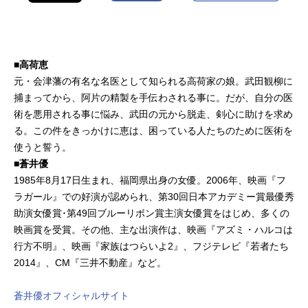
■高荷恵
元・会津藩の有名な名医として知られる高荷家の娘。武田観柳に
捕まってから、阿片の精製を手伝わされる事に。だが、自分の医
術を悪用される事に悩み、武田の元から脱走、剣心に助けを求め
る。この件をきっかけに恵は、困っている人たちのために医術を
使うと誓う。
■蒼井優
1985年8月17日生まれ、福岡県出身の女優。2006年、映画『フ
ラガール』での好演が認められ、第30回日本アカデミー賞最優秀
助演女優賞･第49回ブルーリボン賞主演女優賞をはじめ、多くの
映画賞を受賞。その他、主な出演作は、映画『アズミ・ハルコは
行方不明』、映画『家族はつらいよ2』、フジテレビ『若者たち
2014』、CM『三井不動産』など。
蒼井優オフィシャルサイト