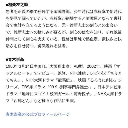
■相楽左之助
悪者を正義の拳で粉砕する喧嘩野郎。少年時代は赤報隊で新時代
を夢見て闘っていたが、赤報隊が崩壊すると喧嘩屋となって裏社
会で生計を立てるようになる。元・維新志士の剣心との出会い
で、維新志士への憎しみが蘇るが、剣心の信念を知り、それ以後
仲間として剣心を支えている。性格は単純で熱血漢。豪快さと快
活さを併せ持つ、勇気溢れる猛者。
■青木崇高
1980年3月14日生まれ、大阪府出身。AB型。2002年、映画『マ
ッスルヒート』でデビュー。以降、NHK連続テレビ小説『ちりと
てちん』、NHK大河ドラマ『龍馬伝』、映画『るろうに剣心』シ
リーズ、TBS系ドラマ『99.9 -刑事専門弁護士-』、日本テレビ系
ドラマ『地味にスゴイ！校閲ガール・河野悦子』、NHK大河ドラ
マ『西郷どん』など様々な作品に出演。
青木崇高の公式プロフィールページ