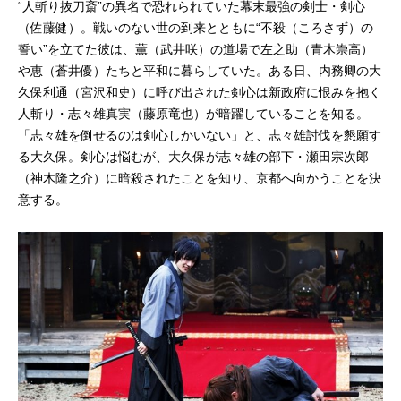
“人斬り抜刀斎”の異名で恐れられていた幕末最強の剣士・剣心
（佐藤健）。戦いのない世の到来とともに“不殺（ころさず）の
誓い”を立てた彼は、薫（武井咲）の道場で左之助（青木崇高）
や恵（蒼井優）たちと平和に暮らしていた。ある日、内務卿の大
久保利通（宮沢和史）に呼び出された剣心は新政府に恨みを抱く
人斬り・志々雄真実（藤原竜也）が暗躍していることを知る。
「志々雄を倒せるのは剣心しかいない」と、志々雄討伐を懇願す
る大久保。剣心は悩むが、大久保が志々雄の部下・瀬田宗次郎
（神木隆之介）に暗殺されたことを知り、京都へ向かうことを決
意する。