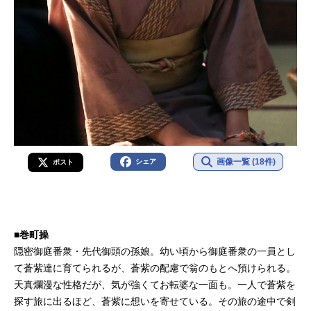
画像一覧 (18件)
シェア
ポスト
■巻町操
隠密御庭番衆・先代御頭の孫娘。幼い頃から御庭番衆の一員とし
て蒼紫達に育てられるが、蒼紫の配慮で翁のもとへ預けられる。
天真爛漫な性格だが、気が強くてお転婆な一面も。一人で蒼紫を
探す旅に出るほど、蒼紫に想いを寄せている。その旅の途中で剣