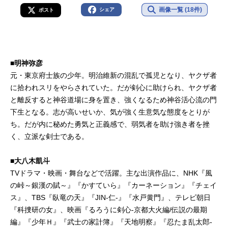
画像一覧 (18件)
シェア
ポスト
■明神弥彦
元・東京府士族の少年。明治維新の混乱で孤児となり、ヤクザ者
に拾われスリをやらされていた。だが剣心に助けられ、ヤクザ者
と離反すると神谷道場に身を置き、強くなるため神谷活心流の門
下生となる。志が高いせいか、気が強く生意気な態度をとりが
ち。だが内に秘めた勇気と正義感で、弱気者を助け強き者を挫
く、立派な剣士である。
■大八木凱斗
TVドラマ・映画・舞台などで活躍。主な出演作品に、NHK『風
の峠～銀漢の賦～』『かすていら』『カーネーション』『チェイ
ス』、TBS『臥竜の天』『JIN-仁-』『水戸黄門』、テレビ朝日
『科捜研の女』、映画『るろうに剣心-京都大火編/伝説の最期
編』『少年Ｈ』『武士の家計簿』『天地明察』『忍たま乱太郎-