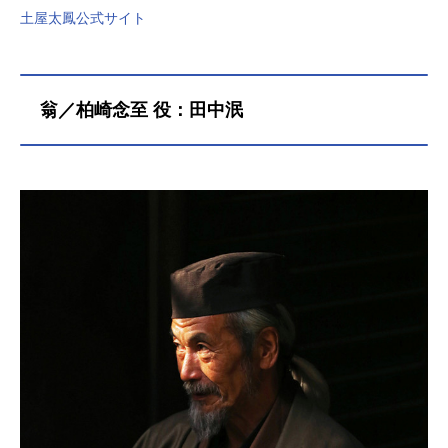
土屋太鳳公式サイト
翁／柏崎念至 役：田中泯