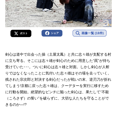
画像一覧 (18件)
シェア
ポスト
剣心は道中で出会った操（土屋太鳳）と共に志々雄が支配する村
に立ち寄る。そこには志々雄が剣心のために用意した“罠”が待ち
受けていた･･･。ついに剣心は志々雄と対面。しかし剣心が人斬
りではなくなったことに気付いた志々雄はその場を去っていく。
残された宗次郎と対決する剣心だったが戦いの末、逆刃刀が折れ
てしまう!京都に戻った志々雄は、クーデターを実行に移すため
に行動を開始。絶望的なピンチに陥った剣心は、果たして“不殺
（ころさず）の誓い”を破らずに、大切な人たちを守ることがで
きるのか―!?