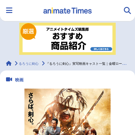
HOME
ランキング
アニメ
声優
ラジオ
みんなの声
グッズ
映画
animateTimes
るろうに剣心
『るろうに剣心』実写映画キャスト一覧｜金曜ロードショー2週連続放送！
映画
マンガ・ラノベ
ゲーム・アプリ
音楽
コスプレ
2.5次元
配信・Vtuber
トレンド
無料マンガ
最新記事一覧
アニメ記事一覧
声優記事一覧