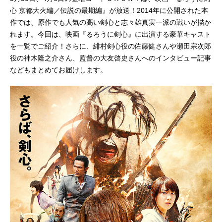
心 京都大火編／伝説の最期編』が放送！2014年に公開された本
作では、原作でも人気の高い剣心と志々雄真実一派の戦いが描か
れます。今回は、映画『るろうに剣心』に出演する豪華キャスト
を一覧でご紹介！さらに、緋村剣心役の佐藤健さんや瀬田宗次郎
役の神木隆之介さん、監督の大友啓史さんへのインタビュー記事
などもまとめてお届けします。