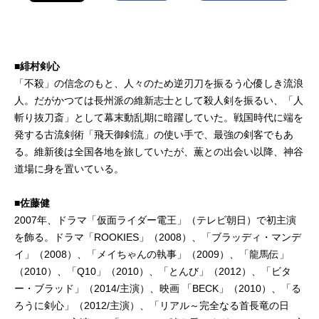
■緋村剣心
「不殺」の信念のもと、人々のため逆刃刀を振るう心優しき流浪
人。だがかつては長州派の維新志士として殺人剣を振るい、「人
斬り抜刀斎」として幕末動乱期に暗躍していた。戦国時代に端を
発する古流剣術「飛天御剣流」の使い手で、最強の剣客でもあ
る。維新後は全国各地を旅していたが、薫との出会い以降、神谷
道場に身を置いている。
■佐藤健
2007年、ドラマ「仮面ライダー電王」（テレビ朝日）で初主演
を飾る。ドラマ「ROOKIES」（2008）、「ブラッディ・マンデ
イ」（2008）、「メイちゃんの執事」（2009）、「龍馬伝」
（2010）、「Q10」（2010）、「とんび」（2012）、「ビタ
ー・ブラッド」（2014/主演）、映画 「BECK」（2010）、「る
ろうに剣心」（2012/主演）、「リアル～完全なる首長竜の日