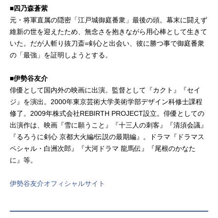
■四乃森蒼紫
元・将軍直属の隠密「江戸城御庭番衆」最後の頭。幕末に闘えず
維新の世を迎えたため、無念さを抱きながら用心棒として生きて
いた。だが人斬り抜刀斎=剣心と出会い、彼に勝つ事で御庭番衆
の「最強」を証明しようとする。
■伊勢谷友介
俳優として国内外の映画に出演。監督として『カクト』『セイ
ジ』を演出。2000年東京芸術大学美術学部デザイン科修士課程
修了。2009年株式会社REBIRTH PROJECT設立。俳優としての
出演作は、映画『雪に願うこと』『十三人の刺客』『清須会議』
『るろうに剣心 京都大火編/伝説の最期編』。ドラマ『ドラマス
ペシャル・白洲次郎』『大河ドラマ 龍馬伝』『尾根のかなた
に』等。
伊勢谷友介オフィシャルサイト