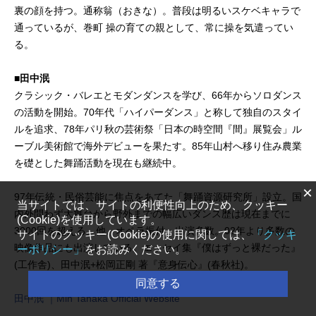
裏の顔を持つ。通称翁（おきな）。普段は明るいスケベキャラで
通っているが、巻町 操の育ての親として、常に操を気遣ってい
る。
■田中泯
クラシック・バレエとモダンダンスを学び、66年からソロダンス
の活動を開始。70年代「ハイパーダンス」と称して独自のスタイ
ルを追求、78年パリ秋の芸術祭「日本の時空間『間』展覧会」ル
ーブル美術館で海外デビューを果たす。85年山村へ移り住み農業
を礎とした舞踊活動を現在も継続中。
×
97年伝統・民俗芸能に焦点をあてた「舞踊資源研究所」設立。国
当サイトでは、サイトの利便性向上のため、クッキー
内外問わず大舞台から野外までの幅広いダンス歴は現在までに
(Cookie)を使用しています。
3000回を超える。他、オペラ振付・出演多数。02年より多数の
サイトのクッキー(Cookie)の使用に関しては、
「クッキ
映像作品にも出演している。エッセイ集『僕はずっと裸だった』
ーポリシー」
をお読みください。
(工作舎)、田中泯+松岡正剛 著『意身伝心』(春秋社)。
同意する
田中泯 ｜Min Tanaka Official Website