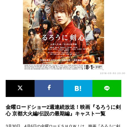
アニメ映画一覧
実写化映画一覧
今期アニメ曜日別一覧
春アニメ
夏アニメ
秋アニメ
冬アニメ
男性声優/女性声優一覧
FOLLOW US
2018-03-30 20:00
金曜ロードショー2週連続放送！映画『るろうに剣
心 京都大火編/伝説の最期編』キャスト一覧
3月30日、4月6日の金曜ロードＳＨＯＷ！は、映画『るろうに剣