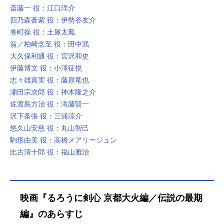
斎藤一 役：江口洋介
四乃森蒼紫 役：伊勢谷友介
巻町操 役：土屋太鳳
翁／柏崎念至 役：田中泯
大久保利通 役：宮沢和史
伊藤博文 役：小澤征悦
志々雄真実 役：藤原竜也
瀬田宗次郎 役：神木隆之介
佐渡島方治 役：滝藤賢一
沢下条張 役：三浦涼介
悠久山安慈 役：丸山智己
駒形由美 役：高橋メアリージュン
比古清十郎 役：福山雅治
映画『るろうに剣心 京都大火編／伝説の最期
編』のあらすじ