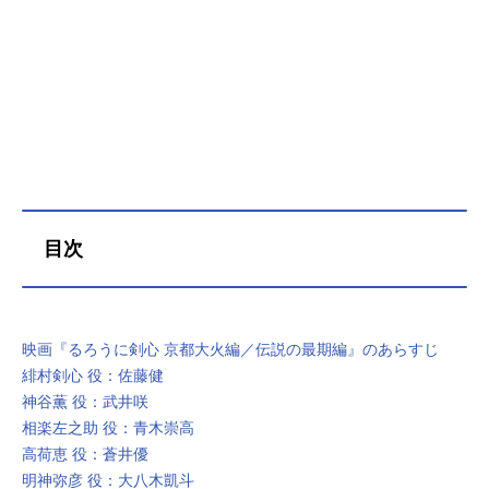
目次
映画『るろうに剣心 京都大火編／伝説の最期編』のあらすじ
緋村剣心 役：佐藤健
神谷薫 役：武井咲
相楽左之助 役：青木崇高
高荷恵 役：蒼井優
明神弥彦 役：大八木凱斗