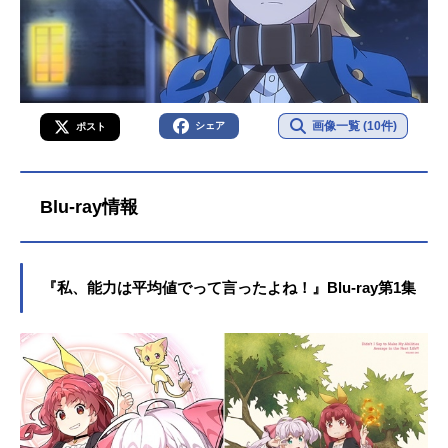
画像一覧 (10件)
シェア
ポスト
Blu-ray情報
『私、能力は平均値でって言ったよね！』Blu-ray第1集