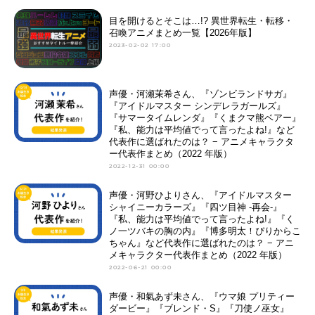
目を開けるとそこは…!? 異世界転生・転移・
召喚アニメまとめ一覧【2026年版】
2023-02-02 17:00
声優・河瀬茉希さん、『ゾンビランドサガ』
『アイドルマスター シンデレラガールズ』
『サマータイムレンダ』『くまクマ熊ベアー』
『私、能力は平均値でって言ったよね!』など
代表作に選ばれたのは？ − アニメキャラクタ
ー代表作まとめ（2022 年版）
2022-12-31 00:00
声優・河野ひよりさん、『アイドルマスター
シャイニーカラーズ』『四ツ目神 -再会-』
『私、能力は平均値でって言ったよね!』『く
ノ一ツバキの胸の内』『博多明太！ぴりからこ
ちゃん』など代表作に選ばれたのは？ − アニ
メキャラクター代表作まとめ（2022 年版）
2022-06-21 00:00
声優・和氣あず未さん、『ウマ娘 プリティー
ダービー』『ブレンド・S』『刀使ノ巫女』