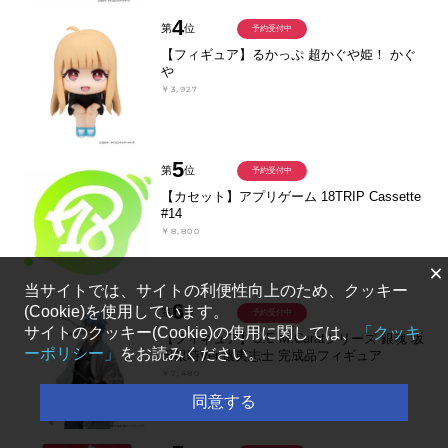
4
第
位
予約受付中
【フィギュア】るかっぷ 超かぐや姫！ かぐ
や
￥3,927
5
第
位
予約受付中
【カセット】アプリゲーム 18TRIP Cassette
#14
￥8,800
×
当サイトでは、サイトの利便性向上のため、クッキー
6
(Cookie)を使用しています。
第
位
予約受付中
サイトのクッキー(Cookie)の使用に関しては、
「クッキ
【フィギュア】G.E.M.Caratシリーズ 銀魂 坂
ーポリシー」
をお読みください。
田銀時Ver.攘夷志士 完成品フィギュア
￥7,480
同意する