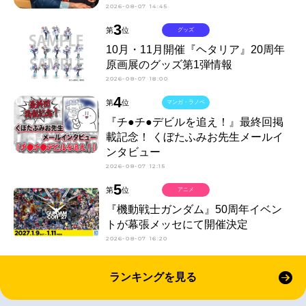
2026-08-07 14:45
3
第
位
グッズ
10月・11月開催『ヘタリア』20周年
原画展のグッズ第1弾情報
2026-08-07 18:00
4
第
位
マンガ・ラノベ
『チ●チ●デビルを追え！』最終回掲
載記念！ くぼたふみお先生メールイ
ンタビュー
2026-08-07 12:15
5
第
位
アニメ
『機動戦士ガンダム』50周年イベン
トが幕張メッセにて開催決定
2026-08-07 16:20
ランキングを見る