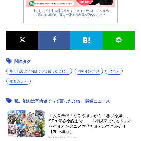
【くじメイト】今井文也のくじメイトVol.4～チャラめ
に見える幼馴染、実は一途で独占欲が強いんです～
関連タグ
私、能力は平均値でって言ったよね！
2026秋アニメ
アニメ
場面カット
私、能力は平均値でって言ったよね！ 関連ニュース
主人公最強「なろう系」から「悪役令嬢」、
SF＆青春小説まで――「小説家になろう」か
ら生まれたアニメ作品をまとめてご紹介！
【2026年版】
2024-05-21 00:00