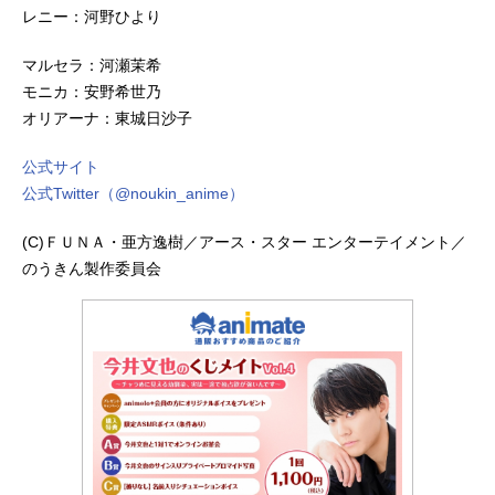
レニー：河野ひより
マルセラ：河瀬茉希
モニカ：安野希世乃
オリアーナ：東城日沙子
公式サイト
公式Twitter（@noukin_anime）
(C)ＦＵＮＡ・亜方逸樹／アース・スター エンターテイメント／
のうきん製作委員会