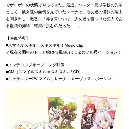
でボロボロの状態でやってきた。最近、ハンター養成学校の先輩
として、彼女達の面倒を見ていたレーナは、彼女達の怪我の理由
を聞き出し、激怒。『赤き誓い』は、少女達を傷つけた犯人であ
る盗賊の捕縛・殲滅に挑むのだった――。
【映像特典】
■スマイルスキル＝スキスキル！Music Clip
※現在公開中のドット絵RPG風Music Clipのフル尺バージョン！
■ノンテロップオープニング映像
■CM（スマイルスキル＝スキスキル! CD）
■キャラクターPV マイル、レーナ、メーヴィス、ポーリン