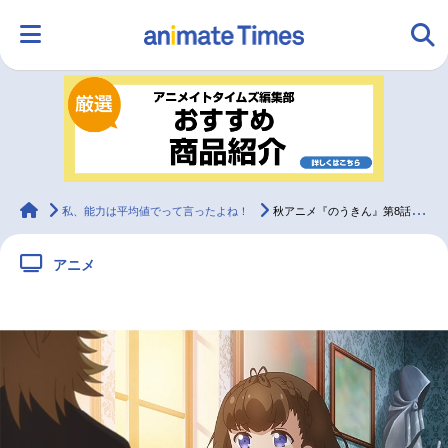
HOME
ランキング
アニメ
声優
ラジオ
みんなの声
グッズ
映画
animateTimes
私、能力は平均値でって言ったよね！
秋アニメ『のうきん』第8話先行場面カット＆あらすじ到着
アニメ
マンガ・ラノベ
ゲーム・アプリ
音楽
コスプレ
2.5次元
配信・Vtuber
トレンド
無料マンガ
最新記事一覧
アニメ記事一覧
声優記事一覧