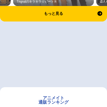
Trignalのキラキラ☆ビートＲ
森久
もっと見る
アニメイト
通販ランキング