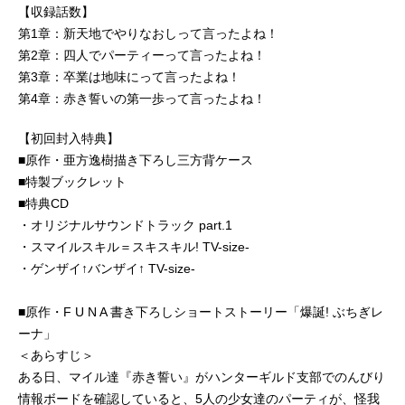
【収録話数】
第1章：新天地でやりなおしって言ったよね！
第2章：四人でパーティーって言ったよね！
第3章：卒業は地味にって言ったよね！
第4章：赤き誓いの第一歩って言ったよね！
【初回封入特典】
■原作・亜方逸樹描き下ろし三方背ケース
■特製ブックレット
■特典CD
・オリジナルサウンドトラック part.1
・スマイルスキル＝スキスキル! TV-size-
・ゲンザイ↑バンザイ↑ TV-size-
■原作・F U N A 書き下ろしショートストーリー「爆誕! ぶちぎレ
ーナ」
＜あらすじ＞
ある日、マイル達『赤き誓い』がハンターギルド支部でのんびり
情報ボードを確認していると、5人の少女達のパーティが、怪我