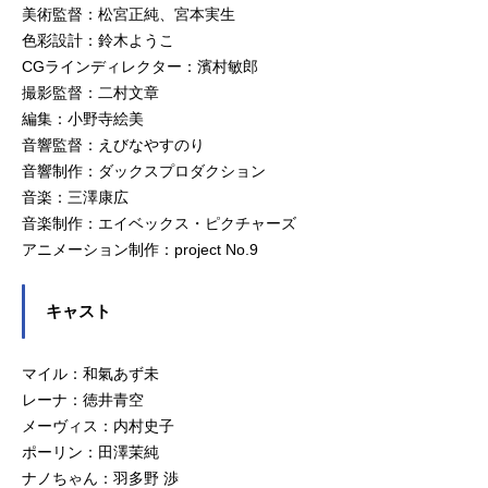
美術監督：松宮正純、宮本実生
色彩設計：鈴木ようこ
CGラインディレクター：濱村敏郎
撮影監督：二村文章
編集：小野寺絵美
音響監督：えびなやすのり
音響制作：ダックスプロダクション
音楽：三澤康広
音楽制作：エイベックス・ピクチャーズ
アニメーション制作：project No.9
キャスト
マイル：和氣あず未
レーナ：徳井青空
メーヴィス：内村史子
ポーリン：田澤茉純
ナノちゃん：羽多野 渉