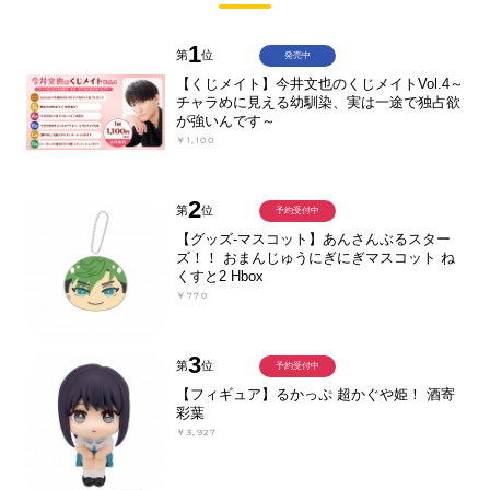
1
第
位
発売中
【くじメイト】今井文也のくじメイトVol.4～
チャラめに見える幼馴染、実は一途で独占欲
が強いんです～
￥1,100
2
第
位
予約受付中
【グッズ-マスコット】あんさんぶるスター
ズ！！ おまんじゅうにぎにぎマスコット ね
くすと2 Hbox
￥770
3
第
位
予約受付中
【フィギュア】るかっぷ 超かぐや姫！ 酒寄
彩葉
￥3,927