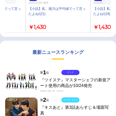
2025/12/05 発売
2024/05/07 発売
均値でって言っ
【小説】私、能力は平均値でって言っ
【小説】私、
たよね!(21)
たよね!(19)
￥1,430
￥1,430
最新ニュースランキング
1
第
位
グッズ
『ツイステ』マスターシェフの新規ア
ート使用の商品が10/24発売
2026-08-07 12:50
2
第
位
マンガ・ラノベ
『キスあと』第3話あらすじ＆場面写
真