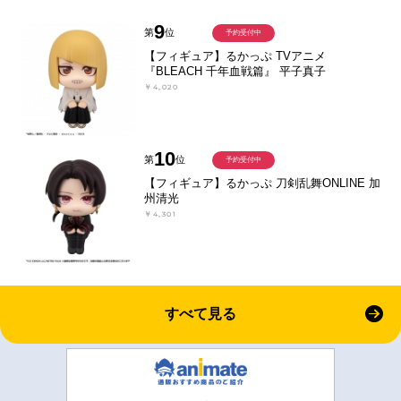
9
第
位
予約受付中
【フィギュア】るかっぷ TVアニメ
『BLEACH 千年血戦篇』 平子真子
￥4,020
10
第
位
予約受付中
【フィギュア】るかっぷ 刀剣乱舞ONLINE 加
州清光
￥4,301
すべて見る