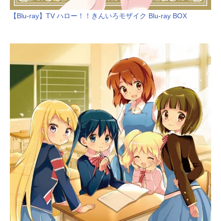
【Blu-ray】TV ハロー！！きんいろモザイク Blu-ray BOX