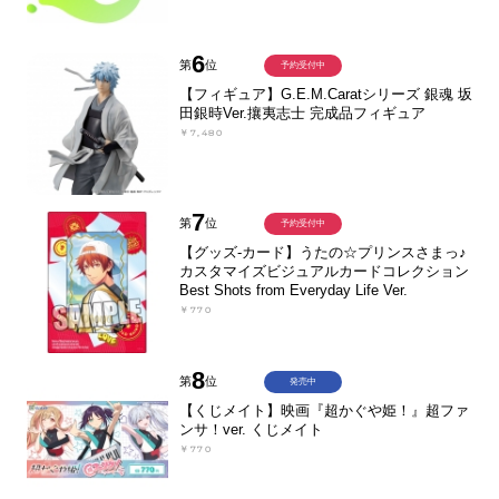
6
第
位
予約受付中
【フィギュア】G.E.M.Caratシリーズ 銀魂 坂
田銀時Ver.攘夷志士 完成品フィギュア
￥7,480
7
第
位
予約受付中
【グッズ-カード】うたの☆プリンスさまっ♪
カスタマイズビジュアルカードコレクション
Best Shots from Everyday Life Ver.
￥770
8
第
位
発売中
【くじメイト】映画『超かぐや姫！』超ファ
ンサ！ver. くじメイト
￥770