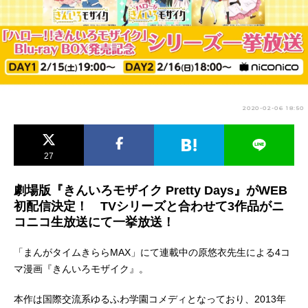
アニメ映画一覧
実写化映画一覧
今期アニメ曜日別一覧
春アニメ
夏アニメ
2020-02-06 18:50
秋アニメ
冬アニメ
男性声優/女性声優一覧
27
FOLLOW US
劇場版『きんいろモザイク Pretty Days』がWEB
初配信決定！ TVシリーズと合わせて3作品がニ
コニコ生放送にて一挙放送！
「まんがタイムきららMAX」にて連載中の原悠衣先生による4コ
マ漫画『きんいろモザイク』。
本作は国際交流系ゆるふわ学園コメディとなっており、2013年