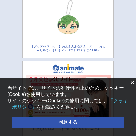
【グッズ-マスコット】あんさんぶるスターズ！！ おま
んじゅうにぎにぎマスコット ねくすと2 Hbox
×
当サイトでは、サイトの利便性向上のため、クッキー
(Cookie)を使用しています。
サイトのクッキー(Cookie)の使用に関しては、
「クッキ
ーポリシー」
をお読みください。
同意する
【くじメイト】今井文也のくじメイトVol.4～チャラめ
に見える幼馴染、実は一途で独占欲が強いんです～