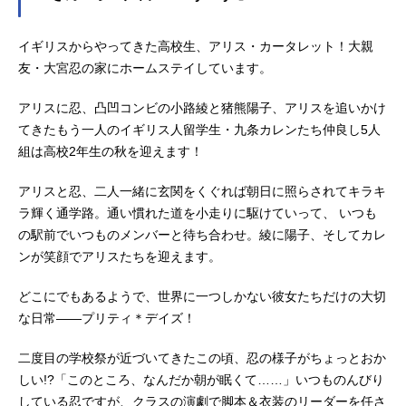
イギリスからやってきた高校生、アリス・カータレット！大親
友・大宮忍の家にホームステイしています。
アリスに忍、凸凹コンビの小路綾と猪熊陽子、アリスを追いかけ
てきたもう一人のイギリス人留学生・九条カレンたち仲良し5人
組は高校2年生の秋を迎えます！
アリスと忍、二人一緒に玄関をくぐれば朝日に照らされてキラキ
ラ輝く通学路。通い慣れた道を小走りに駆けていって、 いつも
の駅前でいつものメンバーと待ち合わせ。綾に陽子、そしてカレ
ンが笑顔でアリスたちを迎えます。
どこにでもあるようで、世界に一つしかない彼女たちだけの大切
な日常――プリティ＊デイズ！
二度目の学校祭が近づいてきたこの頃、忍の様子がちょっとおか
しい!?「このところ、なんだか朝が眠くて……」いつものんびり
している忍ですが、クラスの演劇で脚本＆衣装のリーダーを任さ