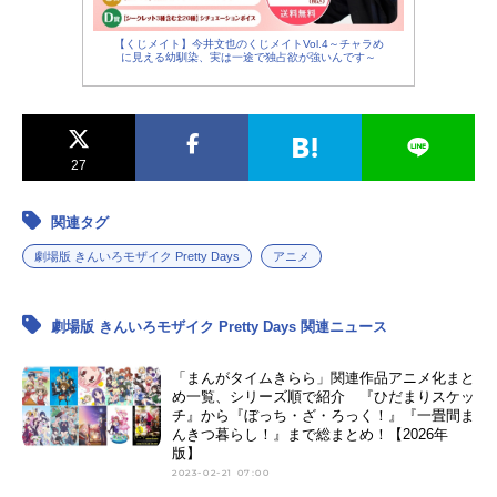
【くじメイト】今井文也のくじメイトVol.4～チャラめ
に見える幼馴染、実は一途で独占欲が強いんです～
27
関連タグ
劇場版 きんいろモザイク Pretty Days
アニメ
劇場版 きんいろモザイク Pretty Days 関連ニュース
「まんがタイムきらら」関連作品アニメ化まと
め一覧、シリーズ順で紹介 『ひだまりスケッ
チ』から『ぼっち・ざ・ろっく！』『一畳間ま
んきつ暮らし！』まで総まとめ！【2026年
版】
2023-02-21 07:00