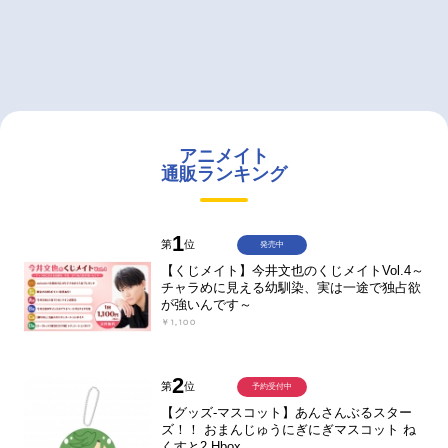
アニメイト
通販ランキング
1
第
位
発売中
【くじメイト】今井文也のくじメイトVol.4～
チャラめに見える幼馴染、実は一途で独占欲
が強いんです～
￥1,100
2
第
位
予約受付中
【グッズ-マスコット】あんさんぶるスター
ズ！！ おまんじゅうにぎにぎマスコット ね
くすと2 Hbox