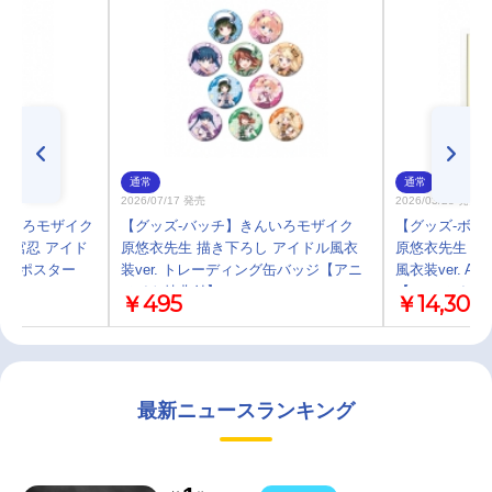
通常
通常
2026/07/17 発売
2026/03/28 発売
んいろモザイク
【グッズ-バッチ】きんいろモザイク
【グッズ-ボー
大宮忍 アイド
原悠衣先生 描き下ろし アイドル風衣
原悠衣先生 描
ト加工ポスター
装ver. トレーディング缶バッジ【アニ
風衣装ver. 
】
メイト特典付】
【アニメイト
￥495
￥14,300
最新ニュースランキング