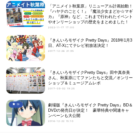
「アニメイト秋葉原」リニューアル計画始動！
『ハヤテのごとく！』『魔法少女まどか☆マギ
カ』『原神』など、これまで行われたイベント
やオンリーショップの歴史をまとめました！
2022-11-17 17:00
『きんいろモザイク Pretty Days』2018年1月3
日、AT-Xにてテレビ初放送決定！
2017-12-26 21:35
『きんいろモザイクPretty Days』田中真奈美
さん、秋葉原にてファンたちと交流／オンリー
ショップ＆ミュージアムレポ
2017-03-02 19:25
劇場版『きんいろモザイク Pretty Days』BD＆
59
DVDの発売日が決定！ 豪華特典や関連キャ
ンペーンも大公開
2016-12-22 15:10