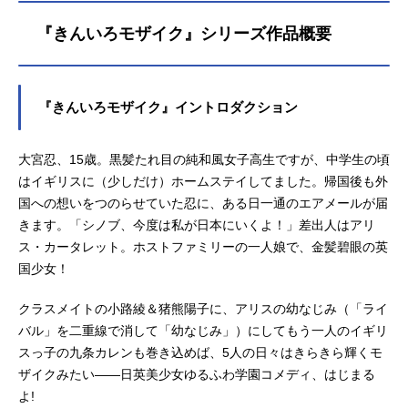
『きんいろモザイク』シリーズ作品概要
『きんいろモザイク』イントロダクション
大宮忍、15歳。黒髪たれ目の純和風女子高生ですが、中学生の頃
はイギリスに（少しだけ）ホームステイしてました。帰国後も外
国への想いをつのらせていた忍に、ある日一通のエアメールが届
きます。「シノブ、今度は私が日本にいくよ！」差出人はアリ
ス・カータレット。ホストファミリーの一人娘で、金髪碧眼の英
国少女！
クラスメイトの小路綾＆猪熊陽子に、アリスの幼なじみ（「ライ
バル」を二重線で消して「幼なじみ」）にしてもう一人のイギリ
スっ子の九条カレンも巻き込めば、5人の日々はきらきら輝くモ
ザイクみたい――日英美少女ゆるふわ学園コメディ、はじまる
よ!