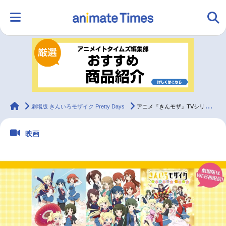
HOME
ランキング
アニメ
声優
ラジオ
みんなの声
グッズ
映画
animateTimes
劇場版 きんいろモザイク Pretty Days
アニメ『きんモザ』TVシリーズ＆劇場版がニコニコ生放送で配信
映画
マンガ・ラノベ
ゲーム・アプリ
音楽
コスプレ
2.5次元
配信・Vtuber
トレンド
無料マンガ
最新記事一覧
アニメ記事一覧
声優記事一覧