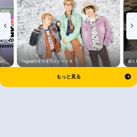
on
Trignalのキラキラ☆ビートＲ
森久
もっと見る