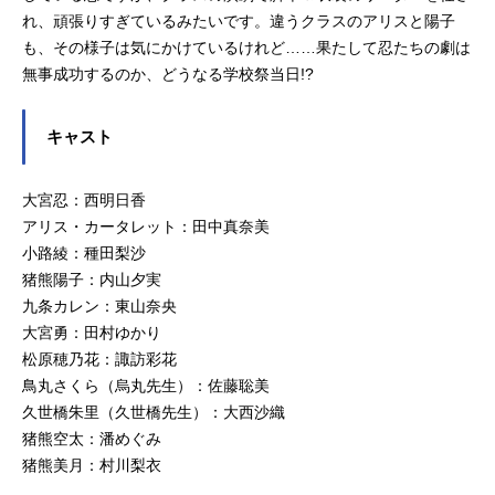
れ、頑張りすぎているみたいです。違うクラスのアリスと陽子
も、その様子は気にかけているけれど……果たして忍たちの劇は
無事成功するのか、どうなる学校祭当日!?
キャスト
大宮忍：西明日香
アリス・カータレット：田中真奈美
小路綾：種田梨沙
猪熊陽子：内山夕実
九条カレン：東山奈央
大宮勇：田村ゆかり
松原穂乃花：諏訪彩花
鳥丸さくら（烏丸先生）：佐藤聡美
久世橋朱里（久世橋先生）：大西沙織
猪熊空太：潘めぐみ
猪熊美月：村川梨衣