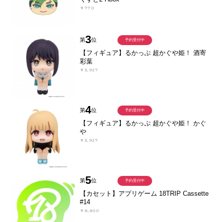
￥770
3
第
位
予約受付中
【フィギュア】るかっぷ 超かぐや姫！ 酒寄
彩葉
￥3,927
4
第
位
予約受付中
【フィギュア】るかっぷ 超かぐや姫！ かぐ
や
￥3,927
5
第
位
予約受付中
【カセット】アプリゲーム 18TRIP Cassette
#14
￥8,800