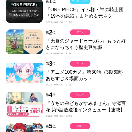
1
第
位
マンガ・ラノベ
『ONE PIECE』イム様・神の騎士団
「19本の武器」まとめ＆元ネタ
2026-08-06 16:30
2
第
位
アニメ
『天幕のジャードゥーガル』もっと好
きになっちゃう歴史豆知識
2026-08-06 18:30
3
第
位
アニメ
『アニメ100カノ』第30話（3期6話）
あらすじ＆場面カット
2026-08-06 18:55
4
第
位
アニメ
『うちの弟どもがすみません』寺澤百
花 第5話放送後インタビュー【連載】
2026-08-06 12:00
5
第
位
アニメ