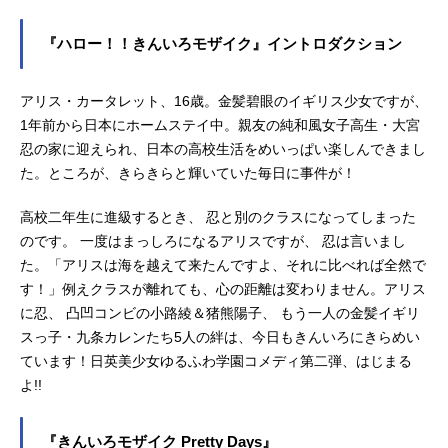
『ハロー！！きんいろモザイク』イントロダクション
アリス・カータレット、16歳。金髪碧眼のイギリス少女ですが、
1年前から日本にホームステイ中。親友の純和風女子高生・大宮
忍の家に迎えられ、日本の高校生活をめいっぱい楽しんできまし
た。ところが、きらきらと輝いていた毎日に事件が！
高校二年生に進級するとき、 忍と別のクラスになってしまった
のです。 一度はまっしろになるアリスですが、 忍は言いまし
た。「アリスは海を越えて来たんですよ、それに比べれば全然で
す！」例えクラスが離れても、心の距離は変わりません。アリス
に忍、 凸凹コンビの小路綾＆猪熊陽子、 もう一人の金髪イギリ
スっ子・九条カレンたち5人の絆は、今日もきんいろにきらめい
ています！日英美少女ゆるふわ学園コメディ第二弾、はじまる
よ!!
『きんいろモザイク Pretty Days』