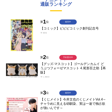
通販ランキング
1
第
位
発売中
【コミック】ビビビコミック創刊記念号
￥935
2
第
位
予約受付中
【グッズ-マスコット】ゴールデンカムイ ど
うぶつフォーゼマスコット 4.尾形百之助【再
販】
￥1,980
3
第
位
発売中
【くじメイト】今井文也のくじメイトVol.4～
チャラめに見える幼馴染、実は一途で独占欲
が強いんです～