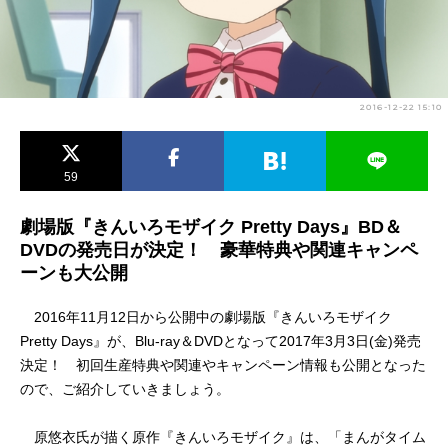
アニメ映画一覧
実写化映画一覧
今期アニメ曜日別一覧
2016-12-22 15:10
春アニメ
夏アニメ
秋アニメ
冬アニメ
59
男性声優/女性声優一覧
劇場版『きんいろモザイク Pretty Days』BD＆
DVDの発売日が決定！ 豪華特典や関連キャンペ
FOLLOW US
ーンも大公開
2016年11月12日から公開中の劇場版『きんいろモザイク
Pretty Days』が、Blu-ray＆DVDとなって2017年3月3日(金)発売
決定！ 初回生産特典や関連やキャンペーン情報も公開となった
ので、ご紹介していきましょう。
原悠衣氏が描く原作『きんいろモザイク』は、「まんがタイム