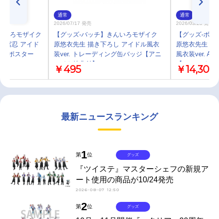
通常
通常
2026/07/17 発売
2026/03/28 発売
んいろモザイク
【グッズ-バッチ】きんいろモザイク
【グッズ-ボー
大宮忍 アイド
原悠衣先生 描き下ろし アイドル風衣
原悠衣先生 描
ト加工ポスター
装ver. トレーディング缶バッジ【アニ
風衣装ver. 
】
メイト特典付】
【アニメイト
￥495
￥14,300
最新ニュースランキング
1
第
位
グッズ
『ツイステ』マスターシェフの新規ア
ート使用の商品が10/24発売
2026-08-07 12:50
2
第
位
グッズ