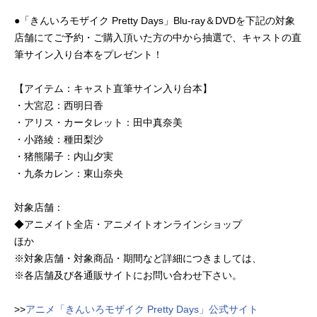
●「きんいろモザイク Pretty Days」Blu-ray＆DVDを下記の対象
店舗にてご予約・ご購入頂いた方の中から抽選で、キャストの直
筆サイン入り台本をプレゼント！
【アイテム：キャスト直筆サイン入り台本】
・大宮忍：西明日香
・アリス・カータレット：田中真奈美
・小路綾：種田梨沙
・猪熊陽子：内山夕実
・九条カレン：東山奈央
対象店舗：
◆アニメイト全店・アニメイトオンラインショップ
ほか
※対象店舗・対象商品・期間など詳細につきましては、
※各店舗及び各通販サイトにお問い合わせ下さい。
>>
アニメ「きんいろモザイク Pretty Days」公式サイト