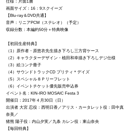
仕様：片面1層
画面サイズ：16：9スクイーズ
【Blu-ray＆DVD共通】
音声：リニアPCM（ステレオ）（予定）
収録分数：本編約50分＋特典映像
【初回生産特典】
（1）原作者・原悠衣先生描き下ろし三方背ケース
（2）キャラクターデザイン・植田和幸描き下ろしデジ仕様
（3）絵コンテ冊子
（4）サウンドトラックCD プリティ＊デイズ
（5）スペシャル８Ｐリーフレット
（6）イベントチケット優先販売申込券
イベント名：KIN-IRO MOSAIC Festa 3
開催日：2017年４月30日（日）
出演者 大宮 忍役：西明日香／アリス・カータレット役：田中真
奈美／
猪熊 陽子役：内山夕実／九条 カレン役：東山奈央
【毎回特典】