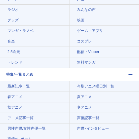
ラジオ
みんなの声
グッズ
映画
マンガ・ラノベ
ゲーム・アプリ
音楽
コスプレ
2.5次元
配信・Vtuber
トレンド
無料マンガ
特集/一覧まとめ
最新記事一覧
今期アニメ曜日別一覧
春アニメ
夏アニメ
秋アニメ
冬アニメ
アニメ記事一覧
声優記事一覧
男性声優/女性声優一覧
声優×インタビュー