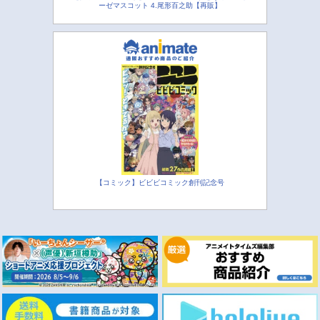
ーゼマスコット 4.尾形百之助【再販】
【コミック】ビビビコミック創刊記念号