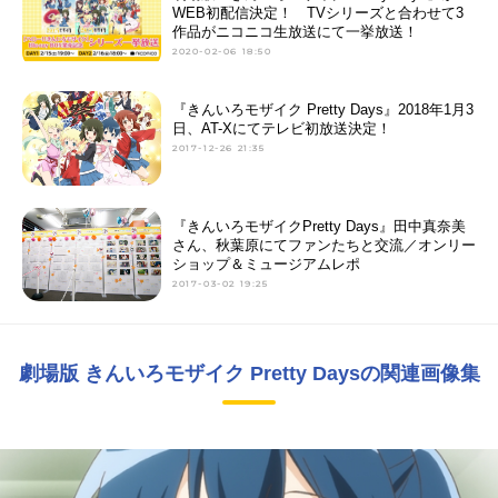
WEB初配信決定！ TVシリーズと合わせて3
作品がニコニコ生放送にて一挙放送！
2020-02-06 18:50
『きんいろモザイク Pretty Days』2018年1月3
日、AT-Xにてテレビ初放送決定！
2017-12-26 21:35
『きんいろモザイクPretty Days』田中真奈美
さん、秋葉原にてファンたちと交流／オンリー
ショップ＆ミュージアムレポ
2017-03-02 19:25
劇場版 きんいろモザイク Pretty Daysの関連画像集