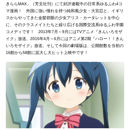
きららMAX」（芳文社刊）にて好評連載中の日常系ゆるふわ4コ
マ漫画！ 外国に強い憧れを持つ純和風少女・大宮忍と、イギリ
スからやってきた金髪碧眼の少女アリス・カータレットを中心
に、そのクラスメイトたちと繰り広げる国際交流系ゆるふわ学園
コメディです！ 2013年7月～9月にはTVアニメ『きんいろモザ
イク』放送。2015年4月～6月にはアニメ第2期『ハロー！！きん
いろモザイク』放送。そして今回の劇場版は、公開館数を当初の
16館から58館に拡大し大ヒット上映中です！