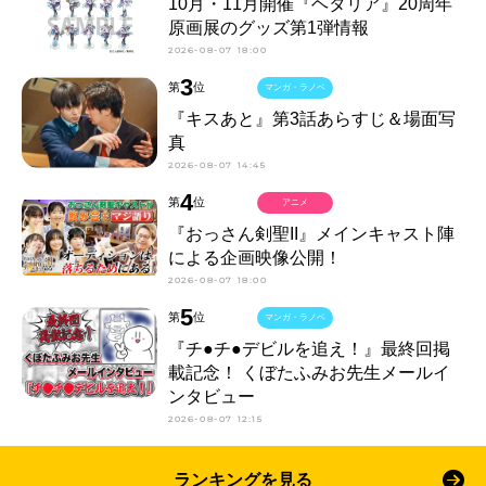
10月・11月開催『ヘタリア』20周年
原画展のグッズ第1弾情報
2026-08-07 18:00
3
第
位
マンガ・ラノベ
『キスあと』第3話あらすじ＆場面写
真
2026-08-07 14:45
4
第
位
アニメ
『おっさん剣聖II』メインキャスト陣
による企画映像公開！
2026-08-07 18:00
5
第
位
マンガ・ラノベ
『チ●チ●デビルを追え！』最終回掲
載記念！ くぼたふみお先生メールイ
ンタビュー
2026-08-07 12:15
ランキングを見る