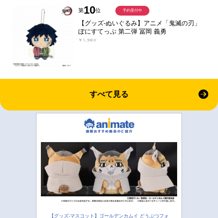
10
第
位
予約受付中
【グッズ-ぬいぐるみ】アニメ「鬼滅の刃」
ぽにすてっぷ 第二弾 冨岡 義勇
￥1,980
すべて見る
【グッズ-マスコット】ゴールデンカムイ どうぶつフォ