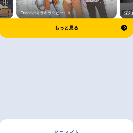
Trignalのキラキラ☆ビートＲ
森久
もっと見る
アニメイト