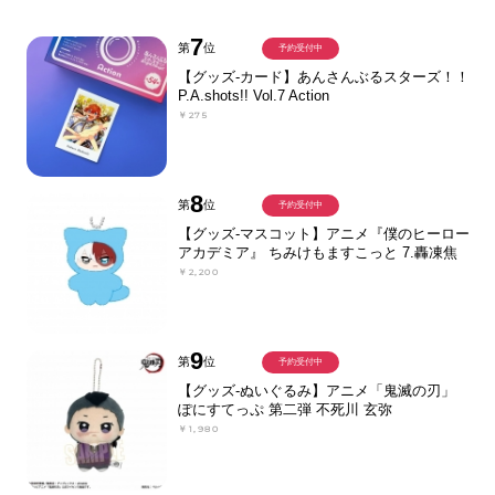
7
第
位
予約受付中
【グッズ-カード】あんさんぶるスターズ！！
P.A.shots!! Vol.7 Action
￥275
8
第
位
予約受付中
【グッズ-マスコット】アニメ『僕のヒーロー
アカデミア』 ちみけもますこっと 7.轟凍焦
￥2,200
9
第
位
予約受付中
【グッズ-ぬいぐるみ】アニメ「鬼滅の刃」
ぽにすてっぷ 第二弾 不死川 玄弥
￥1,980