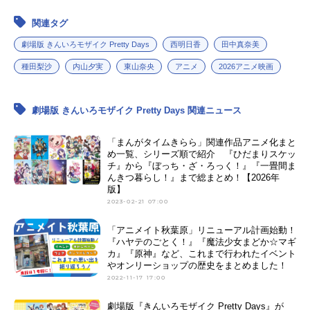
関連タグ
劇場版 きんいろモザイク Pretty Days
西明日香
田中真奈美
種田梨沙
内山夕実
東山奈央
アニメ
2026アニメ映画
劇場版 きんいろモザイク Pretty Days 関連ニュース
「まんがタイムきらら」関連作品アニメ化まと
め一覧、シリーズ順で紹介 『ひだまりスケッ
チ』から『ぼっち・ざ・ろっく！』『一畳間ま
んきつ暮らし！』まで総まとめ！【2026年
版】
2023-02-21 07:00
「アニメイト秋葉原」リニューアル計画始動！
『ハヤテのごとく！』『魔法少女まどか☆マギ
カ』『原神』など、これまで行われたイベント
やオンリーショップの歴史をまとめました！
2022-11-17 17:00
劇場版『きんいろモザイク Pretty Days』が