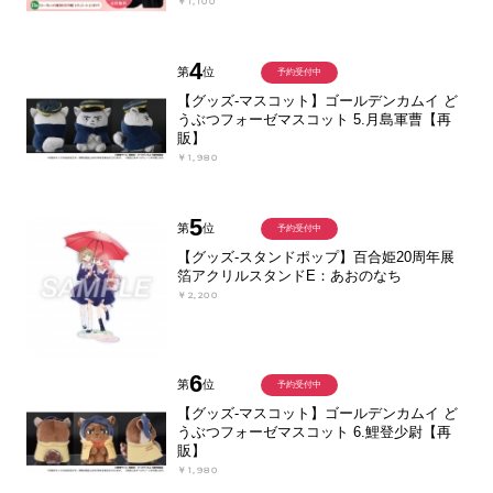
￥1,100
4
第
位
予約受付中
【グッズ-マスコット】ゴールデンカムイ ど
うぶつフォーゼマスコット 5.月島軍曹【再
販】
￥1,980
5
第
位
予約受付中
【グッズ-スタンドポップ】百合姫20周年展
箔アクリルスタンドE：あおのなち
￥2,200
6
第
位
予約受付中
【グッズ-マスコット】ゴールデンカムイ ど
うぶつフォーゼマスコット 6.鯉登少尉【再
販】
￥1,980