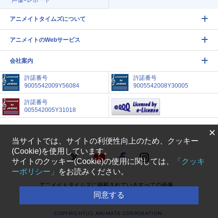
声優×レポート
アニメイトタイムズについて
アニメイトのWebサービス
会社案内
許諾番号
許諾番号
9005542009Y56084
9005542008Y30005
許諾番号
005542005Y31018
×
当サイトでは、サイトの利便性向上のため、クッキー
FOLLOW US
(Cookie)を使用しています。
サイトのクッキー(Cookie)の使用に関しては、
「クッキ
ーポリシー」
をお読みください。
アニメイトタイムズに掲載されているすべての画像、
同意する
文章等の無断転載を禁じます
COPYRIGHT(C) ANIMATE CORPORATION.