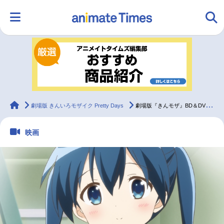
HOME
ランキング
アニメ
声優
ラジオ
みんなの声
グッズ
映画
animateTimes
劇場版 きんいろモザイク Pretty Days
劇場版『きんモザ』BD＆DVDの発売日や豪華特典などを大公開
映画
マンガ・ラノベ
ゲーム・アプリ
音楽
コスプレ
2.5次元
配信・Vtuber
トレンド
無料マンガ
最新記事一覧
アニメ記事一覧
声優記事一覧