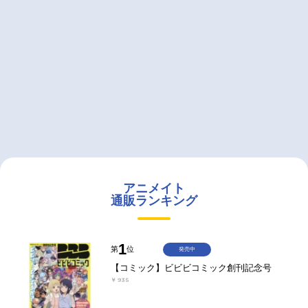
アニメイト
通販ランキング
1
第
位
発売中
【コミック】ビビビコミック創刊記念号
￥935