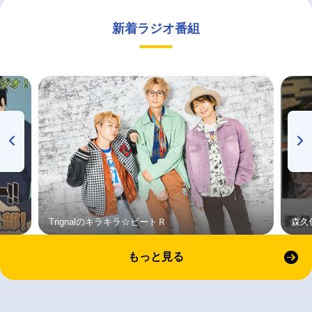
新着ラジオ番組
Trignalのキラキラ☆ビートＲ
森久
もっと見る