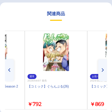
関連商品
通常
お取り寄せ
2026/04/07 発売
2024/10/07 発売
 Season 2
【コミック】ぐらんぶる(26)
【コミック】ぐら
￥792
￥869