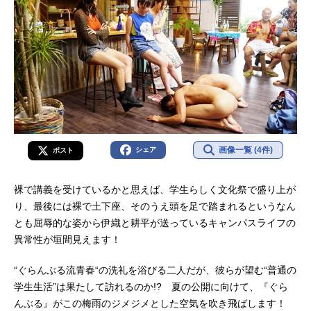
画像一覧 (4件)
シェア
ポスト
裸で講義を受けているかと思えば、学生らしく文化祭で盛り上が
り、最後には裸で土下座、そのうえ頭を足で踏まれるというなん
とも屈辱的な姿から伊織と耕平が送っているキャンパスライフの
異常性が垣間見えます！
“ぐらんぶる流青春“の洗礼を浴びる二人だが、彼らが望む“普通の
学生生活”は果たして訪れるのか!? 夏の公開に向けて、『ぐら
んぶる』がこの梅雨のジメジメとした空気を吹き飛ばします！