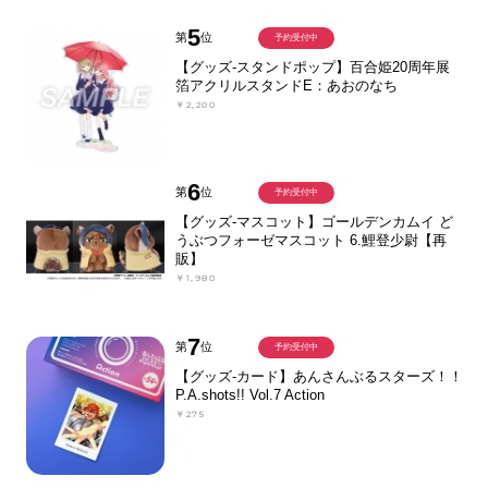
5
第
位
予約受付中
【グッズ-スタンドポップ】百合姫20周年展
箔アクリルスタンドE：あおのなち
￥2,200
6
第
位
予約受付中
【グッズ-マスコット】ゴールデンカムイ ど
うぶつフォーゼマスコット 6.鯉登少尉【再
販】
￥1,980
7
第
位
予約受付中
【グッズ-カード】あんさんぶるスターズ！！
P.A.shots!! Vol.7 Action
￥275