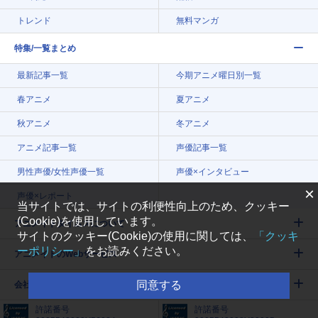
トレンド
無料マンガ
特集/一覧まとめ
最新記事一覧
今期アニメ曜日別一覧
春アニメ
夏アニメ
秋アニメ
冬アニメ
アニメ記事一覧
声優記事一覧
男性声優/女性声優一覧
声優×インタビュー
×
声優×レポート
当サイトでは、サイトの利便性向上のため、クッキー
(Cookie)を使用しています。
アニメイトタイムズについて
サイトのクッキー(Cookie)の使用に関しては、
「クッキ
ーポリシー」
をお読みください。
アニメイトのWebサービス
同意する
会社案内
許諾番号
許諾番号