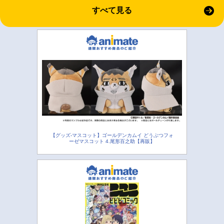
すべて見る
【グッズ-マスコット】ゴールデンカムイ どうぶつフォ
ーゼマスコット 4.尾形百之助【再販】