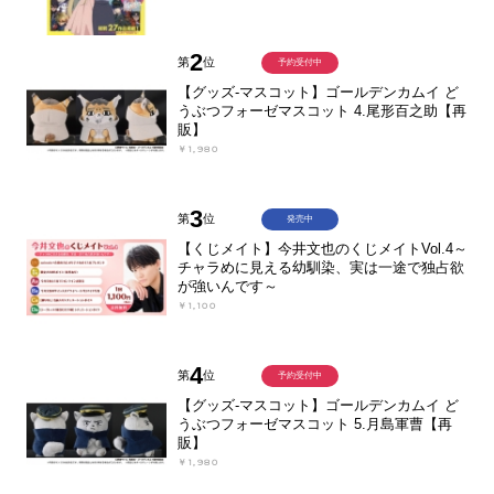
2
第
位
予約受付中
【グッズ-マスコット】ゴールデンカムイ ど
うぶつフォーゼマスコット 4.尾形百之助【再
販】
￥1,980
3
第
位
発売中
【くじメイト】今井文也のくじメイトVol.4～
チャラめに見える幼馴染、実は一途で独占欲
が強いんです～
￥1,100
4
第
位
予約受付中
【グッズ-マスコット】ゴールデンカムイ ど
うぶつフォーゼマスコット 5.月島軍曹【再
販】
￥1,980