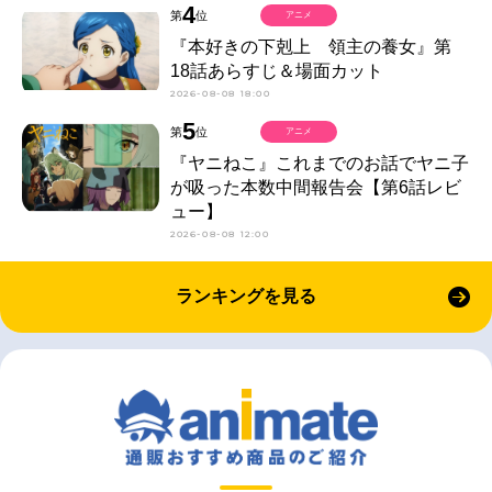
4
第
位
アニメ
『本好きの下剋上 領主の養女』第
18話あらすじ＆場面カット
2026-08-08 18:00
5
第
位
アニメ
『ヤニねこ』これまでのお話でヤニ子
が吸った本数中間報告会【第6話レビ
ュー】
2026-08-08 12:00
ランキングを見る