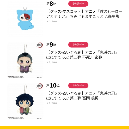
8
第
位
予約受付中
【グッズ-マスコット】アニメ『僕のヒーロー
アカデミア』 ちみけもますこっと 7.轟凍焦
￥2,200
9
第
位
予約受付中
【グッズ-ぬいぐるみ】アニメ「鬼滅の刃」
ぽにすてっぷ 第二弾 不死川 玄弥
￥1,980
10
第
位
予約受付中
【グッズ-ぬいぐるみ】アニメ「鬼滅の刃」
ぽにすてっぷ 第二弾 冨岡 義勇
￥1,980