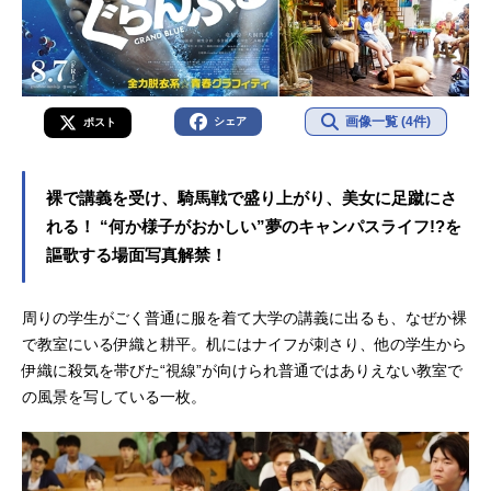
画像一覧 (4件)
シェア
ポスト
裸で講義を受け、騎馬戦で盛り上がり、美女に足蹴にさ
れる！ “何か様子がおかしい”夢のキャンパスライフ!?を
謳歌する場面写真解禁！
周りの学生がごく普通に服を着て大学の講義に出るも、なぜか裸
で教室にいる伊織と耕平。机にはナイフが刺さり、他の学生から
伊織に殺気を帯びた“視線”が向けられ普通ではありえない教室で
の風景を写している一枚。