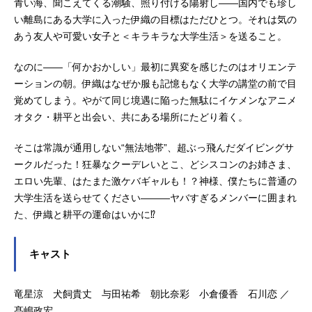
青い海、聞こえてくる潮騒、照り付ける陽射し――国内でも珍し
い離島にある大学に入った伊織の目標はただひとつ。それは気の
あう友人や可愛い女子と＜キラキラな大学生活＞を送ること。
なのに――「何かおかしい」最初に異変を感じたのはオリエンテ
ーションの朝。伊織はなぜか服も記憶もなく大学の講堂の前で目
覚めてしまう。やがて同じ境遇に陥った無駄にイケメンなアニメ
オタク・耕平と出会い、共にある場所にたどり着く。
そこは常識が通用しない“無法地帯”、超ぶっ飛んだダイビングサ
ークルだった！狂暴なクーデレいとこ、どシスコンのお姉さま、
エロい先輩、はたまた激ケバギャルも！？神様、僕たちに普通の
大学生活を送らせてください―――ヤバすぎるメンバーに囲まれ
た、伊織と耕平の運命はいかに⁉
キャスト
竜星涼 犬飼貴丈 与田祐希 朝比奈彩 小倉優香 石川恋 ／
髙嶋政宏