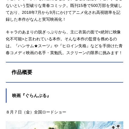
ないという型破りな青春コミック。既刊15巻で500万部を突破し
ており、2018年7月から9月にかけてアニメ化され高視聴率を記
録した本作がなんと実写映画化！
キャラのあまりの脱ぎっぷりから、主に衣装の面で<絶対に映像
化不可能>と言われている本作。そんな本作の監督を務めるの
は。『ハンサム★スーツ』や『ヒロイン失格』などを手掛けた青
春コメディ映画の名手・英勉氏。スクリーンの限界に挑みます！
作品概要
映画『ぐらんぶる』
８月７日（金）全国ロードショー