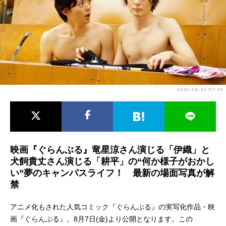
アニメ映画一覧
実写化映画一覧
今期アニメ曜日別一覧
春アニメ
夏アニメ
秋アニメ
冬アニメ
2020-06-22 07:00
男性声優/女性声優一覧
FOLLOW US
映画『ぐらんぶる』竜星涼さん演じる「伊織」と
犬飼貴丈さん演じる「耕平」の“何か様子がおかし
い”夢のキャンパスライフ！ 最新の場面写真が解
禁
アニメ化もされた人気コミック『ぐらんぶる』の実写化作品・映
画『ぐらんぶる』。8月7日(金)より公開となります。この