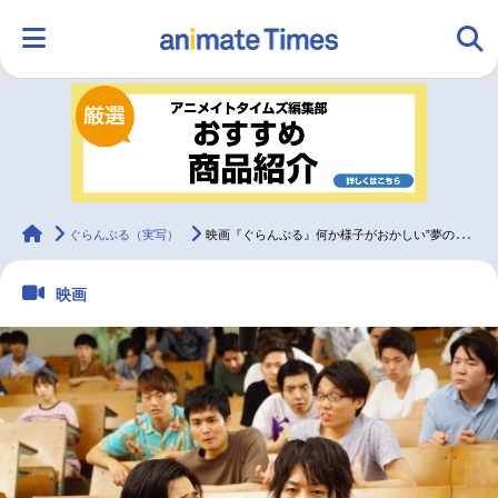
HOME
ランキング
アニメ
声優
ラジオ
みんなの声
グッズ
映画
animateTimes
ぐらんぶる（実写）
映画『ぐらんぶる』何か様子がおかしい”夢のキャンパスライフの場面写真が解禁
映画
マンガ・ラノベ
ゲーム・アプリ
音楽
コスプレ
2.5次元
配信・Vtuber
トレンド
無料マンガ
最新記事一覧
アニメ記事一覧
声優記事一覧