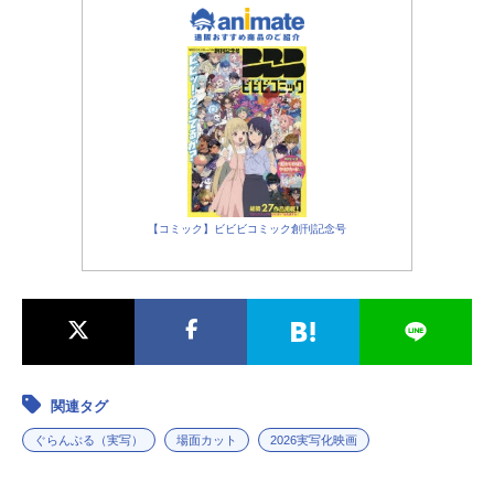
【コミック】ビビビコミック創刊記念号
関連タグ
ぐらんぶる（実写）
場面カット
2026実写化映画