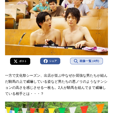
画像一覧 (4件)
シェア
ポスト
一方で文化祭シーズン、出店が並ぶ中なぜか屈強な男たちが組ん
だ騎馬の上で威嚇している姿など男たちの悪ノリのようなテンシ
ョンの高さを感じさせる一枚も。2人が騎馬を組んでまで威嚇し
ている相手とは・・・？