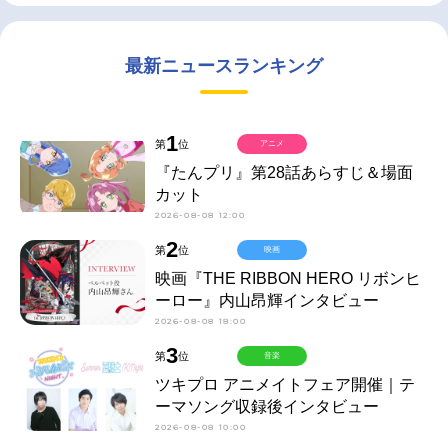
最新ニュースランキング
1
第
位
アニメ
『たんプリ』第28話あらすじ＆場面
カット
2026-08-08 12:00
2
第
位
映画
映画『THE RIBBON HERO リボンヒ
ーロー』内山昂輝インタビュー
2026-08-08 18:00
3
第
位
音楽
ツキプロ アニメイトフェア開催｜テ
ーマソング収録後インタビュー
2026-08-08 10:00