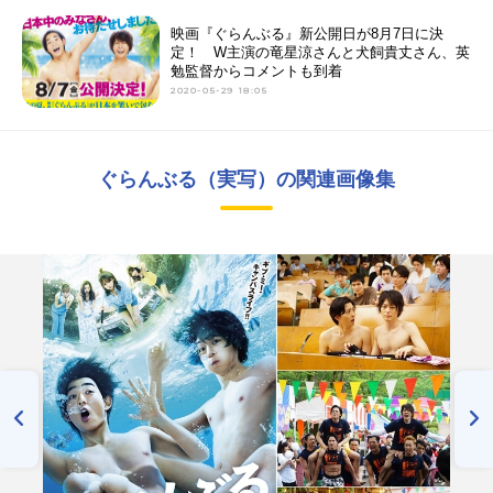
映画『ぐらんぶる』新公開日が8月7日に決
定！ W主演の竜星涼さんと犬飼貴丈さん、英
勉監督からコメントも到着
2020-05-29 18:05
ぐらんぶる（実写）の関連画像集