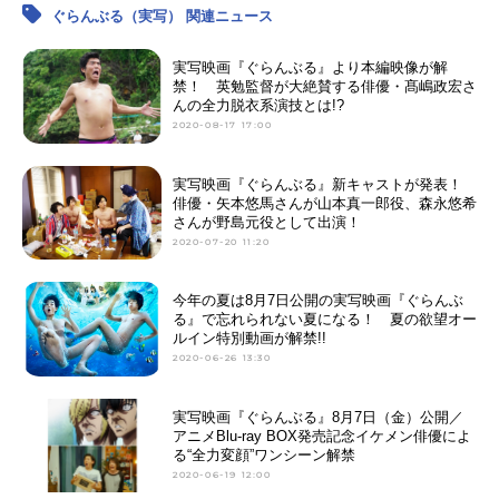
ぐらんぶる（実写） 関連ニュース
実写映画『ぐらんぶる』より本編映像が解
禁！ 英勉監督が大絶賛する俳優・髙嶋政宏さ
んの全力脱衣系演技とは!?
2020-08-17 17:00
実写映画『ぐらんぶる』新キャストが発表！
俳優・矢本悠馬さんが山本真一郎役、森永悠希
さんが野島元役として出演！
2020-07-20 11:20
今年の夏は8月7日公開の実写映画『ぐらんぶ
る』で忘れられない夏になる！ 夏の欲望オー
ルイン特別動画が解禁!!
2020-06-26 13:30
実写映画『ぐらんぶる』8月7日（金）公開／
アニメBlu-ray BOX発売記念イケメン俳優によ
る“全力変顔”ワンシーン解禁
2020-06-19 12:00