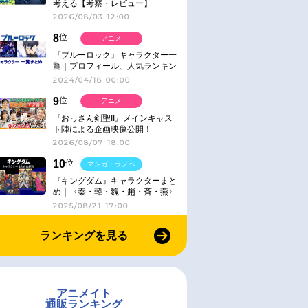
考える【考察・レビュー】
2026/08/03 12:00
8
位
アニメ
『ブルーロック』キャラクター一
覧｜プロフィール、人気ランキン
グ、キャラソン、診断など気にな
2024/04/18 00:00
る情報まとめ
9
位
アニメ
『おっさん剣聖II』メインキャス
ト陣による企画映像公開！
2026/08/07 18:00
10
位
マンガ・ラノベ
『キングダム』キャラクターまと
め｜〈秦・韓・魏・趙・斉・燕〉
2025/08/21 17:00
ランキングを見る
アニメイト
通販ランキング