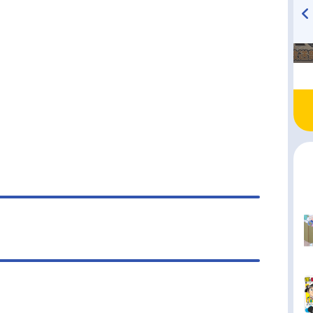
TVアニメ『戦隊大失格』
ハイキュー!! 烏野高校放送部!
radio 大直会 2nd season