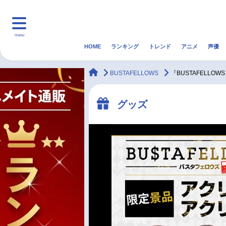
menu
HOME
ランキング
トレンド
アニメ
声優
HOME
ランキング
アニ
animateTimes
BUSTAFELLOWS
『BUSTAFEL
マンガ・ラノベ
ゲーム・アプリ
音楽
グッズ
最新記事一覧
アニメ記事一覧
声優記事一覧