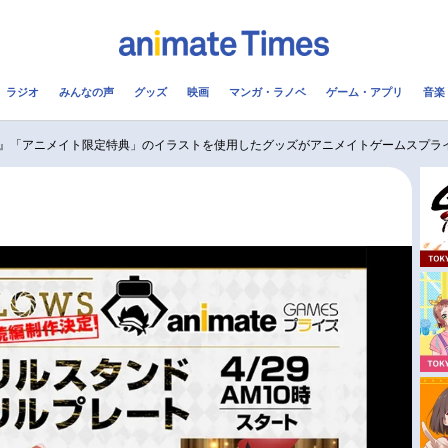
ラジオ
みんなの声
グッズ
映画
マンガ・ラノベ
ゲーム・アプリ
音楽
メ
声優
ラジオ
み
LOWS』「アニメイト限定特典」のイラストを使用したグッズがアニメイトゲームスプラ
コスプレ
2.5次元
配信
アニメ映画一覧
今期アニメ曜日別一覧
実写化映画一覧
春アニメ
男性声優/女性声優一覧
夏アニメ
FOLLOW US