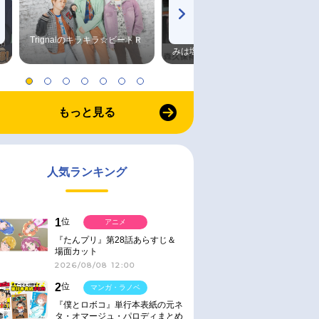
Trignalのキラキラ☆ビートＲ
森久保祥太郎×浪川大輔 つま
みは塩だけ
もっと見る
人気ランキング
1
位
アニメ
『たんプリ』第28話あらすじ＆
場面カット
2026/08/08 12:00
2
位
マンガ・ラノベ
『僕とロボコ』単行本表紙の元ネ
タ・オマージュ・パロディまとめ