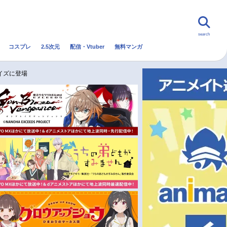
search
コスプレ
2.5次元
配信・Vtuber
無料マンガ
んなの声
グッズ
映画
イズに登場
・Vtuber
トレンド
無料マンガ
秋アニメ
冬アニメ