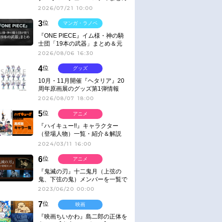
2026/07/21 10:00
3
位
マンガ・ラノベ
『ONE PIECE』イム様・神の騎
士団「19本の武器」まとめ＆元
ネタ
2026/08/06 16:30
4
位
グッズ
10月・11月開催『ヘタリア』20
周年原画展のグッズ第1弾情報
2026/08/07 18:00
5
位
アニメ
『ハイキュー!!』キャラクター
（登場人物）一覧・紹介＆解説
2024/03/11 16:00
6
位
アニメ
『鬼滅の刃』十二鬼月（上弦の
鬼、下弦の鬼）メンバーを一覧で
紹介＆解説（登場鬼の情報まと
2023/06/20 00:00
め）
7
位
映画
『映画ちいかわ』島二郎の正体を