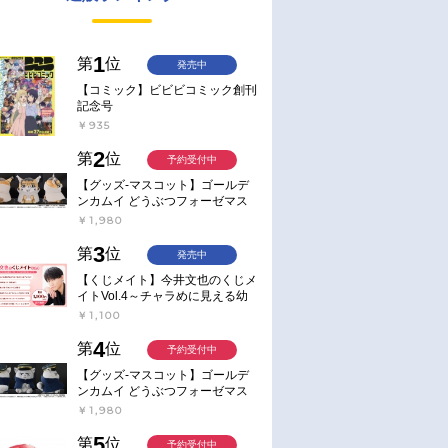
1
第
位
発売中
【コミック】ビビビコミック創刊
記念号
￥935
2
第
位
予約受付中
【グッズ-マスコット】ゴールデ
ンカムイ どうぶつフォーゼマス
コット 4.尾形百之助【再販】
￥1,980
3
第
位
発売中
【くじメイト】今井文也のくじメ
イトVol.4～チャラめに見える幼
馴染、実は一途で独占欲が強いん
￥1,100
です～
4
第
位
予約受付中
【グッズ-マスコット】ゴールデ
ンカムイ どうぶつフォーゼマス
コット 5.月島軍曹【再販】
￥1,980
5
第
位
予約受付中