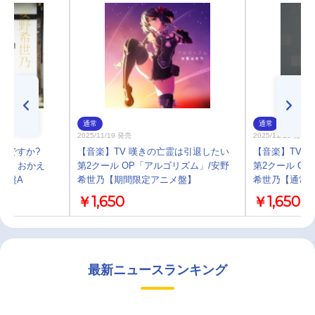
通常
通常
2025/11/19 発売
2025/11/19 発売
ンですか?
【音楽】TV 嘆きの亡霊は引退したい
【音楽】TV 
バム おかえ
第2クール OP「アルゴリズム」/安野
第2クール O
定盤A
希世乃【期間限定アニメ盤】
希世乃【通常
￥1,650
￥1,650
最新ニュースランキング