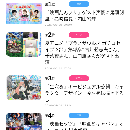
1
第
位
映画
『映画たんプリ』ゲスト声優に鬼頭明
里・島﨑信長・内山昂輝
2026-08-09 09:00
2
第
位
アニメ
夏アニメ『プラノサウルス ガチコセ
イブツ部』第5話に古川登志夫さん、
千葉繁さん、山口勝さんがゲスト出
演！
2026-08-09 07:30
3
第
位
アニメ
『生穴る』キービジュアル公開、キャ
ラクターデザイン・今村亮氏描き下ろ
し！
2026-08-09 12:50
4
第
位
映画
『映画ゼッツ』『映画超ギャバン』オ