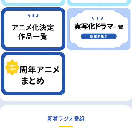
新着ラジオ番組