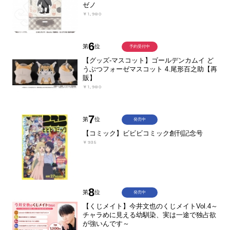
ゼノ
￥1,980
6
第
位
予約受付中
【グッズ-マスコット】ゴールデンカムイ ど
うぶつフォーゼマスコット 4.尾形百之助【再
販】
￥1,980
7
第
位
発売中
【コミック】ビビビコミック創刊記念号
￥935
8
第
位
発売中
【くじメイト】今井文也のくじメイトVol.4～
チャラめに見える幼馴染、実は一途で独占欲
が強いんです～