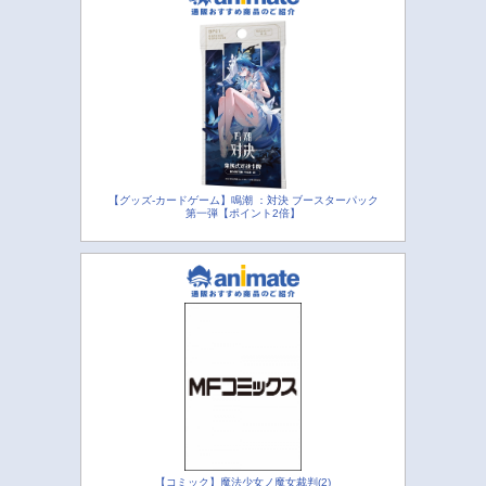
【グッズ-カードゲーム】鳴潮 ：対決 ブースターパック
第一弾【ポイント2倍】
【コミック】魔法少女ノ魔女裁判(2)