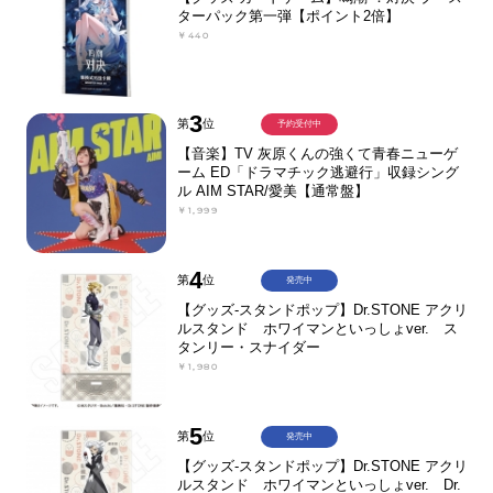
ターパック第一弾【ポイント2倍】
￥440
3
第
位
予約受付中
【音楽】TV 灰原くんの強くて青春ニューゲ
ーム ED「ドラマチック逃避行」収録シング
ル AIM STAR/愛美【通常盤】
￥1,999
4
第
位
発売中
【グッズ-スタンドポップ】Dr.STONE アクリ
ルスタンド ホワイマンといっしょver. ス
タンリー・スナイダー
￥1,980
5
第
位
発売中
【グッズ-スタンドポップ】Dr.STONE アクリ
ルスタンド ホワイマンといっしょver. Dr.