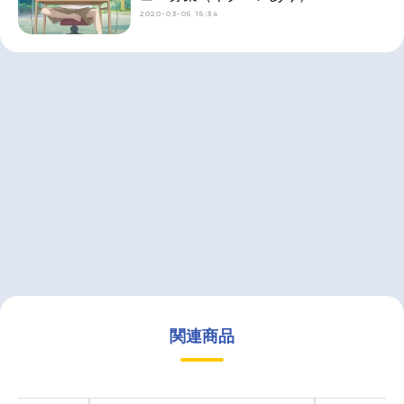
2020-03-05 15:34
関連商品