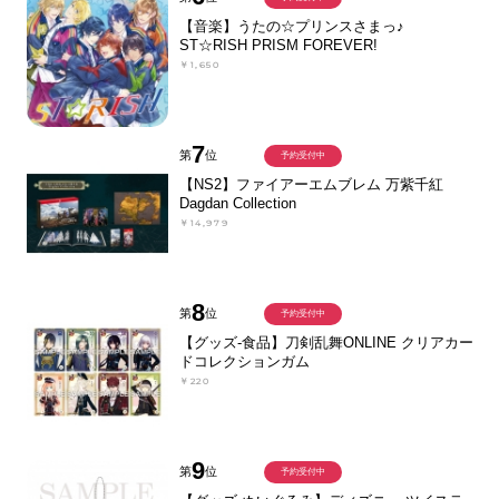
【音楽】うたの☆プリンスさまっ♪
ST☆RISH PRISM FOREVER!
￥1,650
7
第
位
予約受付中
【NS2】ファイアーエムブレム 万紫千紅
Dagdan Collection
￥14,979
8
第
位
予約受付中
【グッズ-食品】刀剣乱舞ONLINE クリアカー
ドコレクションガム
￥220
9
第
位
予約受付中