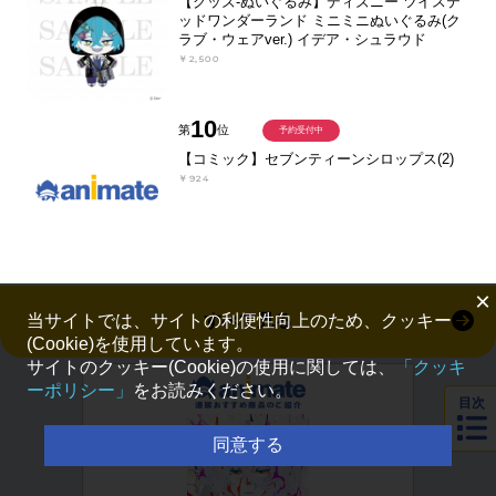
【グッズ-ぬいぐるみ】ディズニー ツイステ
ッドワンダーランド ミニミニぬいぐるみ(ク
ラブ・ウェアver.) イデア・シュラウド
￥2,500
10
第
位
予約受付中
【コミック】セブンティーンシロップス(2)
￥924
×
すべて見る
当サイトでは、サイトの利便性向上のため、クッキー
(Cookie)を使用しています。
サイトのクッキー(Cookie)の使用に関しては、
「クッキ
ーポリシー」
をお読みください。
目次
同意する