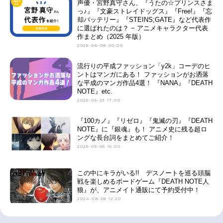
声優・宮野真守さん、『うたの☆プリンスさま
っ♪』『文豪ストレイドッグス』『Free!』『忘
却バッテリー』『STEINS;GATE』など代表作
に選ばれたのは？ − アニメキャラクター代表
作まとめ（2025 年版）
2025-06-08 00:00
流行りの平成ファッション「y2k」コーデのヒ
ントはマンガにある！ ファッションがお洒落
な平成のマンガ作品4選！ 『NANA』『DEATH
NOTE』etc.
2025-05-23 17:00
『100カノ』『リゼロ』『鬼滅の刃』『DEATH
NOTE』に『銀魂』も！ アニメ史に残る超ロ
ングな長台詞をまとめてご紹介！
2025-05-05 15:00
この中にキラがいる!! デスノートを巡る頭脳
戦を楽しめるボードゲーム『DEATH NOTE人
狼』が、アニメイト通販にて予約受付中！
2024-08-28 12:20