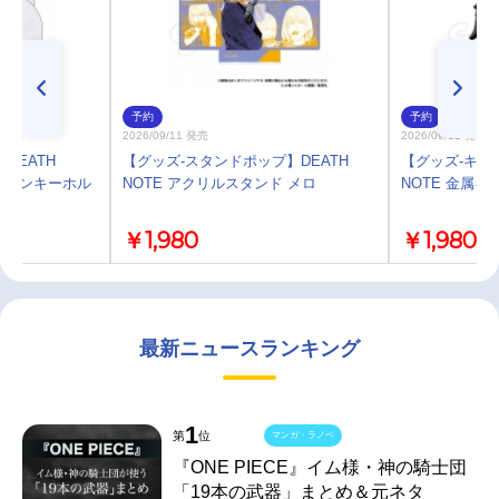
予約
予約
2026/09/11 発売
2026/09/11 発売
DEATH
【グッズ-スタンドポップ】DEATH
【グッズ-キー
ッションキーホル
NOTE アクリルスタンド メロ
NOTE 金属キ
￥1,980
￥1,980
最新ニュースランキング
1
第
位
マンガ・ラノベ
『ONE PIECE』イム様・神の騎士団
「19本の武器」まとめ＆元ネタ