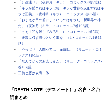
弥海砂：平野綾夜神粧裕：工藤晴香
「計画通り」（夜神月（キラ）・コミックス4巻53話）
スタッフ原作：大場つぐみ 小畑健
「キラが捕まればキラは悪 キラが世界を支配すればキ
（集英社ジャンプコミックス刊）シ
ラは正義」（夜神月（キラ）・コミックス6巻75話）
リーズ構成：井上敏樹キャラクター
「おまえが目の前にしているのはキラだ 新世界の神
デザイン：北尾勝美術監督：一色美
だ」（夜神月（キラ）・コミックス7巻105話）
緒色彩設計：橋本賢音響監督：山田
「さぁ！私を殺してみろ‼︎」（L・コミックス1巻2話）
知明監督：荒木哲郎音楽：平野義
「正義は必ず勝つという事を」（L・コミックス1巻11
久 タニウチヒデキアニメーション
話）
制...
「やっぱり 人間って… 面白‼︎…」（リューク・コミ
ックス1巻1話）
「死んでからのお楽しみだ」（リューク・コミックス7
巻107話）
正義と悪は表裏一体
『DEATH NOTE（デスノート）』名言・名台
詞まとめ