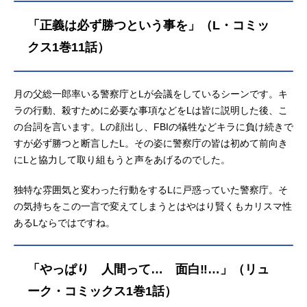
「正義は必ず勝つという事を」（L・コミッ
クス1巻11話）
月の父総一郎率いる警察庁とLが会議をしているシーンです。キ
ラの行動、殺すために必要な事項などをLは皆に説明した後、こ
の台詞を言います。Lの顔出し、FBIの犠牲などキラに負け続きで
すが必ず勝つと断言したL。その姿に警察庁の皆は初めて前向き
にLと協力して取り組もうと声をあげるのでした。
独特な雰囲気と変わった行動をするLに戸惑っていた警察庁。そ
の気持ちをこの一言で変えてしまうとはやはり賢くもカリスマ性
あるLならではですね。
「やっぱり 人間って… 面白‼︎…」（リュ
ーク・コミックス1巻1話）