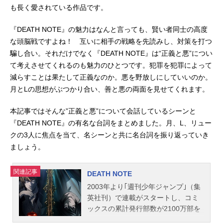
も長く愛されている作品です。
『DEATH NOTE』の魅力はなんと言っても、賢い者同士の高度
な頭脳戦ですよね！ 互いに相手の戦略を先読みし、対策を打つ
騙し合い。それだけでなく『DEATH NOTE』は“正義と悪”につい
て考えさせてくれるのも魅力のひとつです。犯罪を犯罪によって
減らすことは果たして正義なのか。悪を野放しにしていいのか。
月とLの思想がぶつかり合い、善と悪の両面を見せてくれます。
本記事ではそんな”正義と悪”について会話しているシーンと
『DEATH NOTE』の有名な台詞をまとめました。月、L、リュー
クの3人に焦点を当て、名シーンと共に名台詞を振り返っていき
ましょう。
関連記事
DEATH NOTE
2003年より｢週刊少年ジャンプ｣（集
英社刊）で連載がスタートし、コミ
ックスの累計発行部数が2100万部を
超える大ヒット作品｢DEATHNOTE