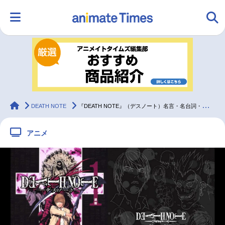
HOME
ランキング
アニメ
声優
ラジオ
みんなの声
グッズ
映画
animateTimes
DEATH NOTE
『DEATH NOTE』（デスノート）名言・名台詞・名シーン集
アニメ
マンガ・ラノベ
ゲーム・アプリ
音楽
コスプレ
2.5次元
配信・Vtuber
トレンド
無料マンガ
最新記事一覧
アニメ記事一覧
声優記事一覧