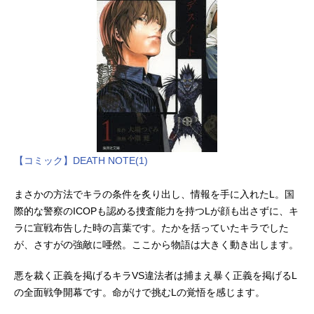
【コミック】DEATH NOTE(1)
まさかの方法でキラの条件を炙り出し、情報を手に入れたL。国
際的な警察のICOPも認める捜査能力を持つLが顔も出さずに、キ
ラに宣戦布告した時の言葉です。たかを括っていたキラでした
が、さすがの強敵に唖然。ここから物語は大きく動き出します。
悪を裁く正義を掲げるキラVS違法者は捕まえ暴く正義を掲げるL
の全面戦争開幕です。命がけで挑むLの覚悟を感じます。