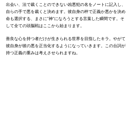
出会い、法で裁くことのできない凶悪犯の名をノートに記入し、
自らの手で悪を裁くと決めます。彼自身の秤で正義か悪かを決め
命も選択する、まさに”神”になろうとする言葉した瞬間です。そ
して全ての頭脳戦はここから始まります。
善良な心を持つ者だけが生きられる世界を目指したキラ。やがて
彼自身が彼の悪を正当化するようになっていきます。この台詞が
持つ正義の重みは考えさせられますね。