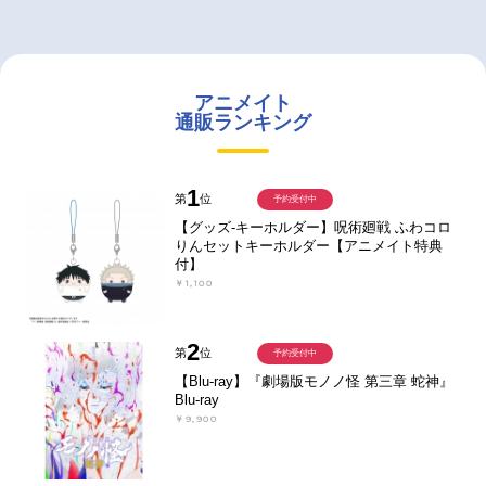
アニメイト
通販ランキング
1
第
位
予約受付中
【グッズ-キーホルダー】呪術廻戦 ふわコロ
りんセットキーホルダー【アニメイト特典
付】
￥1,100
2
第
位
予約受付中
【Blu-ray】『劇場版モノノ怪 第三章 蛇神』
Blu-ray
￥9,900