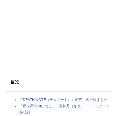
（デスノート）｣。｢そのノートに名
前を書かれた人間は死ぬ｣という力を
持つ、死神が落とした恐るべき“デス
ノート”。天才的な頭脳を持ち、退屈
を持て余していた高校生･夜神月（ヤ
ガミ･ライト）がそれを拾った時か
ら、すべては始まった。デスノート
を使って、世の中に溢れる犯罪者た
ちに次々と死の制裁を下していく月
は、いつしか“キラ”と呼ばれるように
なる。果たして月＝キラは、世界を
救う救世主なのか。それとも独裁的
な殺人者なのか。キラを崇拝する
者、その行為を否定する者。世界は
目次
大きく揺れ動いていく…。作品名DE
ATHNOTE放送形態TVアニメスケジ
ュール2006年10月3日（火）～2007
『DEATH NOTE（デスノート）』名言・名台詞まとめ
年6月26日（火）日本テレビほか話数
「新世界の神になる」（夜神月（キラ）・コミックス1
全37話キャスト夜神月：宮野真守L・
巻1話）
竜崎：山口勝平リューク：中村獅童