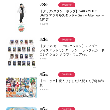
3
第
位
予約受付中
【グッズ-スタンドポップ】SAKAMOTO
DAYS アクリルスタンド～Sunny Afternoon～
4.南雲
￥2,200
4
第
位
予約受付中
【グッズ-カードコレクション】ディズニー
ツイステッドワンダーランド ランダムカード
コレクション クラブ・ウェアver.
￥400
5
第
位
予約受付中
【コミック】魔入りました!入間くん(50) 特装
版
￥3,850
6
第
位
予約受付中