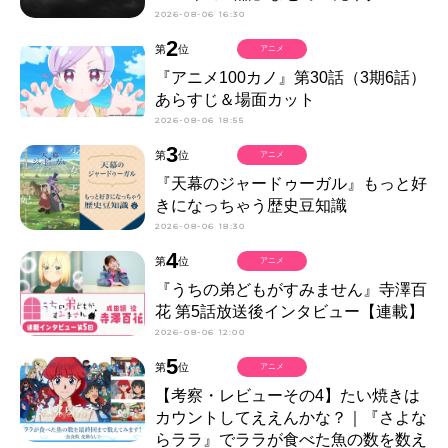
2026-08-06 16:30
2
第
位
アニメ
『アニメ100カノ』第30話（3期6話）
あらすじ＆場面カット
2026-08-06 18:55
3
第
位
アニメ
『天幕のジャードゥーガル』もっと好
きになっちゃう歴史豆知識
2026-08-06 18:30
4
第
位
アニメ
『うちの弟どもがすみません』寺澤百
花 第5話放送後インタビュー【連載】
2026-08-06 12:00
5
第
位
アニメ
【考察・レビューその4】たい焼きは
カウントしてええんかな？｜『さよな
らララ』でララが食べた魚の数を数え