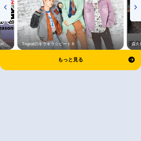
on
Trignalのキラキラ☆ビートＲ
森久
もっと見る