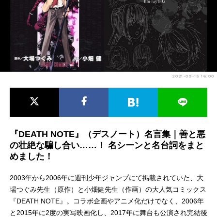
アニメ映画一覧
実写化映画一覧
今期アニメ曜日別一覧
春アニメ
夏アニメ
2021-09-15 16:00
秋アニメ
冬アニメ
男性声優/女性声優一覧
FOLLOW US
『DEATH NOTE』（デスノート）名言集｜善と悪
の壮絶な騙し合い……！ 名シーンと名台詞をまと
めました！
2003年から2006年に週刊少年ジャンプにて掲載されていた、大
場つぐみ先生（原作）と小畑健先生（作画）の大人気コミックス
『DEATH NOTE』。コラボ企画やアニメ化だけでなく、2006年
と2015年に2度の実写映画化し、2017年に舞台も公演され完結後