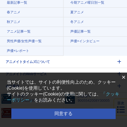
最新記事一覧
今期アニメ曜日別一覧
春アニメ
夏アニメ
秋アニメ
冬アニメ
アニメ記事一覧
声優記事一覧
男性声優/女性声優一覧
声優×インタビュー
声優×レポート
アニメイトタイムズについて
アニメイトのWebサービス
×
当サイトでは、サイトの利便性向上のため、クッキー
会社案内
(Cookie)を使用しています。
サイトのクッキー(Cookie)の使用に関しては、
「クッキ
許諾番号
許諾番号
ーポリシー」
をお読みください。
9005542009Y56084
9005542008Y30005
目次
許諾番号
同意する
005542005Y31018