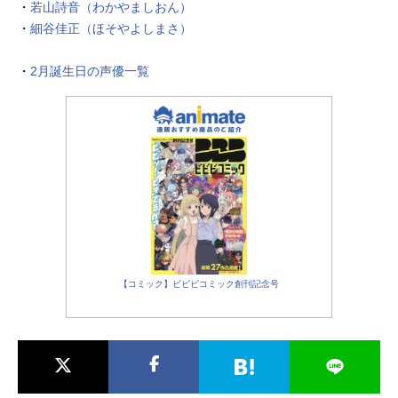
・
若山詩音（わかやましおん）
・
細谷佳正（ほそやよしまさ）
・
2月誕生日の声優一覧
【コミック】ビビビコミック創刊記念号