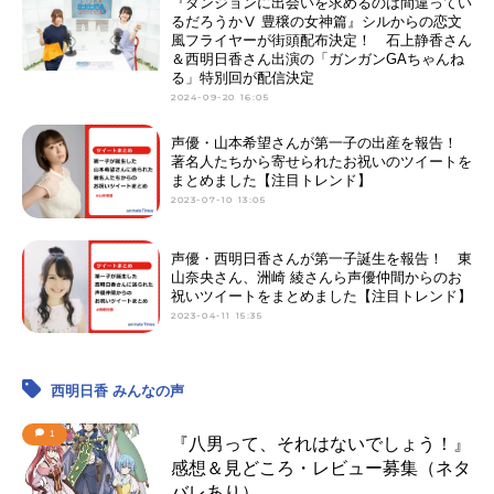
『ダンジョンに出会いを求めるのは間違ってい
るだろうかⅤ 豊穣の女神篇』シルからの恋文
風フライヤーが街頭配布決定！ 石上静香さん
＆西明日香さん出演の「ガンガンGAちゃんね
る」特別回が配信決定
2024-09-20 16:05
声優・山本希望さんが第一子の出産を報告！
著名人たちから寄せられたお祝いのツイートを
まとめました【注目トレンド】
2023-07-10 13:05
声優・西明日香さんが第一子誕生を報告！ 東
山奈央さん、洲崎 綾さんら声優仲間からのお
祝いツイートをまとめました【注目トレンド】
2023-04-11 15:35
西明日香 みんなの声
1
『八男って、それはないでしょう！』
感想＆見どころ・レビュー募集（ネタ
バレあり）