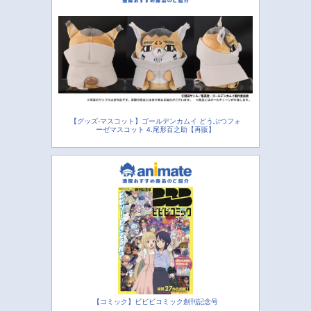
【グッズ-マスコット】ゴールデンカムイ どうぶつフォ
ーゼマスコット 4.尾形百之助【再販】
【コミック】ビビビコミック創刊記念号