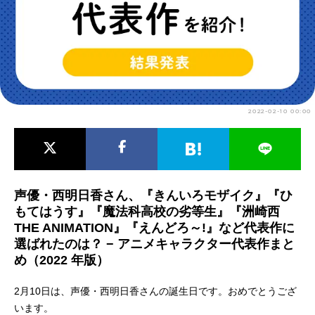
アニメ映画一覧
実写化映画一覧
今期アニメ曜日別一覧
春アニメ
夏アニメ
2022-02-10 00:00
秋アニメ
冬アニメ
男性声優/女性声優一覧
FOLLOW US
声優・西明日香さん、『きんいろモザイク』『ひ
もてはうす』『魔法科高校の劣等生』『洲崎西
THE ANIMATION』『えんどろ～!』など代表作に
選ばれたのは？ − アニメキャラクター代表作まと
め（2022 年版）
2月10日は、声優・西明日香さんの誕生日です。おめでとうござ
います。