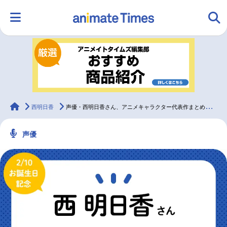
HOME
ランキング
アニメ
声優
ラジオ
みんなの声
グッズ
映画
animateTimes
西明日香
声優・西明日香さん、アニメキャラクター代表作まとめ（2022年版）
声優
マンガ・ラノベ
ゲーム・アプリ
音楽
コスプレ
2.5次元
配信・Vtuber
トレンド
無料マンガ
最新記事一覧
アニメ記事一覧
声優記事一覧