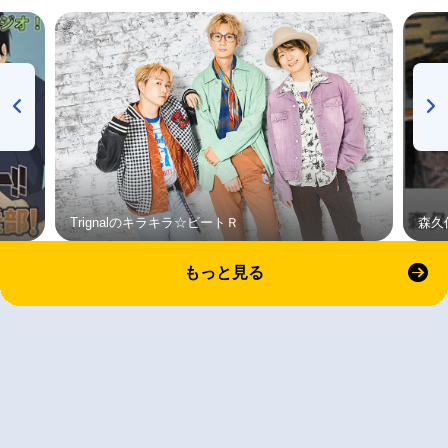
Trignalのキラキラ☆ビートＲ
森久
もっと見る