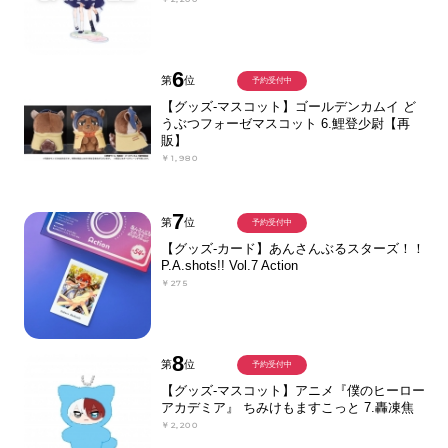
6
第
位
予約受付中
【グッズ-マスコット】ゴールデンカムイ ど
うぶつフォーゼマスコット 6.鯉登少尉【再
販】
￥1,980
7
第
位
予約受付中
【グッズ-カード】あんさんぶるスターズ！！
P.A.shots!! Vol.7 Action
￥275
8
第
位
予約受付中
【グッズ-マスコット】アニメ『僕のヒーロー
アカデミア』 ちみけもますこっと 7.轟凍焦
￥2,200