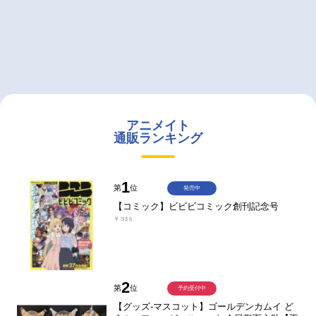
アニメイト
通販ランキング
1
第
位
発売中
【コミック】ビビビコミック創刊記念号
￥935
2
第
位
予約受付中
【グッズ-マスコット】ゴールデンカムイ ど