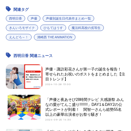
関連タグ
西明日香
声優
声優別誕生日代表作まとめ一覧
きんいろモザイク
ひもてはうす
魔法科高校の劣等生
えんどろ～！
洲崎西 THE ANIMATION
西明日香 関連ニュース
声優・諏訪彩花さんが第一子の誕生を報告！
寄せられたお祝いのポストをまとめました【注
目トレンド】
2024-10-28 13:00
「声優と夜あそび28時間テレビ 大感謝祭 みん
なの愛がてんこ盛り!!!!!!!」DAY1＆DAY2の公
式レポートが到着！ 関智一さんら総勢55名
以上の豪華出演者がお祭り騒ぎ！
2024-09-25 14:30