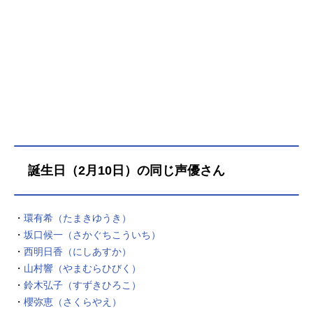
誕生日（2月10日）の同じ声優さん
・
環有希（たまきゆうき）
・
坂口候一（さかぐちこういち）
・
西明日香（にしあすか）
・
山村響（やまむらひびく）
・
鈴木弘子（すずきひろこ）
・
櫻弥恵（さくらやえ）