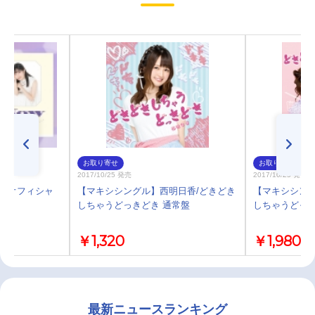
お取り寄せ
お取り寄せ
2017/10/25 発売
2017/10/25 発売
奈央オフィシャ
【マキシシングル】西明日香/どきどき
【マキシシング
…
しちゃうどっきどき 通常盤
しちゃうどっき
￥1,320
￥1,980
最新ニュースランキング