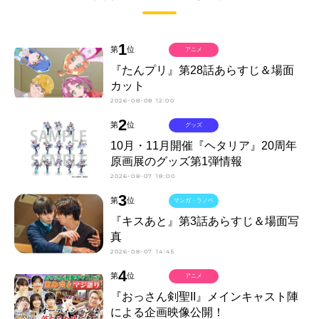
1
第
位
アニメ
『たんプリ』第28話あらすじ＆場面
カット
2026-08-08 12:00
2
第
位
グッズ
10月・11月開催『ヘタリア』20周年
原画展のグッズ第1弾情報
2026-08-07 18:00
3
第
位
マンガ・ラノベ
『キスあと』第3話あらすじ＆場面写
真
2026-08-07 14:45
4
第
位
アニメ
『おっさん剣聖II』メインキャスト陣
による企画映像公開！