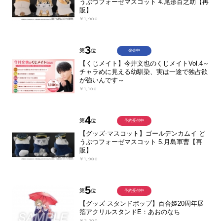
うぶつフォーゼマスコット 4.尾形百之助【再
販】
￥1,980
3
第
位
発売中
【くじメイト】今井文也のくじメイトVol.4～
チャラめに見える幼馴染、実は一途で独占欲
が強いんです～
￥1,100
4
第
位
予約受付中
【グッズ-マスコット】ゴールデンカムイ ど
うぶつフォーゼマスコット 5.月島軍曹【再
販】
￥1,980
5
第
位
予約受付中
【グッズ-スタンドポップ】百合姫20周年展
箔アクリルスタンドE：あおのなち
￥2,200